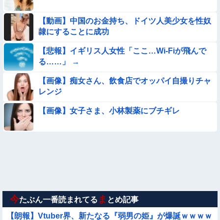
【動画】こういう貧乳の陰女と付き合えますかｗｗｗｗｗｗｗ
【動画】中国のお金持ち、ドイツ人美少女を性奴
隷にすることに成功
【動画】デブの喧嘩 ガチでヤバい……
【悲報】イギリス人女性「ここ…Wi-Fiが飛んで
【動画】小池栄子似のGカップ女子高生「知らないオジさんに
る……」 →
襲われてオッパイ揉まれた」
【画像】痴女さん、飲食店でオッパイ自撮りチャ
【画像】巨大マンボウの稚魚さん、金平糖みたいでカワイイｗ
レンジ
【動画】美少女4人組の20年後の姿がヤバいwwwwww
【画像】女子さま、小林製薬にブチギレ
【画像】お前らこの超美人が整形か否か判定たのむ！！
【動画像】飛行機に『水銀』を持ち込めない理由がこれ【→】
【画像】新人AV女優さん、ジブリキャラのコスプレでチンポ
を硬めてくるｗｗｗｗｗｗｗ
今
ま
たぶん一番読まれてる
とめ記事
【朗報】Vtuber界、新たなる『弱男の姫』が爆誕ｗｗｗｗ