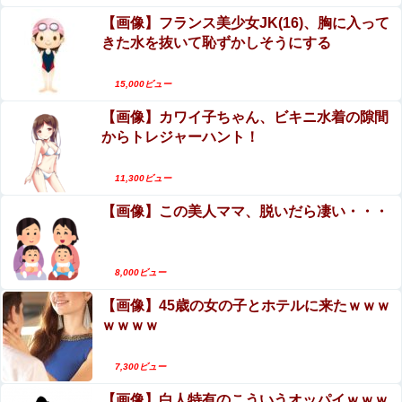
小倉ゆうか（元・小倉優香）がグラビア復帰！結
【画像】フランス美少女JK(16)、胸に入って
「宝くじの1番賢い買い方」←これｗｗｗｗｗ
局、脱ぐしかないｗｗｗｗ
きた水を抜いて恥ずかしそうにする
【閲覧注意】巨大ホホジロザメに食い殺された男
【速報】北海道江別大学生殺人事件、主犯格の川口被告
子高校生の画像、これ公開されちゃダメなやつだ
15,000ビュー
(19)に無期懲役の判決←これ、妥当だと思う？？？？？？
ろ…
【画像】カワイ子ちゃん、ビキニ水着の隙間
ヌーディストビーチじゃない海水浴場で女が全裸
【画像】 女の子「お●ぱいデカいせいで太って見えるのま
からトレジャーハント！
オ○ニーすると3分以内にこうなるらしいｗｗｗ
じだるい????」
【エロ画像】ビリー・アイリッシュ、マ○コ（女性
11,300ビュー
【日向坂46】今回はお手頃価格？日向坂46とBEAMSの
器）披露
コラボが決定！！
【画像】この美人ママ、脱いだら凄い・・・
夫さん、妻に「天井のシミ数えてれば終わるでな」と押し
倒されて性行為 → 凄いことになるｗｗｗｗｗ
8,000ビュー
【画像】45歳の女の子とホテルに来たｗｗｗ
ｗｗｗｗ
Powered by livedoor 相互RSS
7,300ビュー
【画像】白人特有のこういうオッパイｗｗｗ