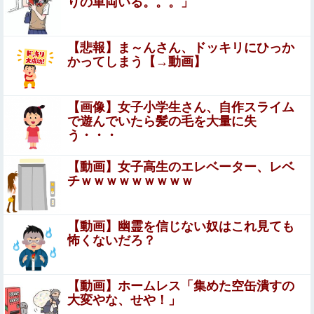
めちゃくちゃにヤってしまう…（動画あり）
りの車両いる。。。」
【画像】山ガールさん、山でラーメンを食べたら
おじさんに怒られるｗｗｗ
【悲報】ま～んさん、ドッキリにひっか
かってしまう【→動画】
兵庫県斎藤知事、不正会計の疑いで前知事に聞き取り調査
へ
【画像】女子小学生さん、自作スライム
北海道江別大学生殺人事件、主犯格の川口被告(19)に無期
で遊んでいたら髪の毛を大量に失
懲役の判決
う・・・
【閲覧注意】村に降りてきた熊、2人を殺すも、怒り狂う
【動画】女子高生のエレベーター、レベ
100人の村人に囲まれこうなる…（動画あり）
チｗｗｗｗｗｗｗｗｗ
【画像あり】 人妻「この順番通りにク○ニすれば女は爆発
します」
【動画】幽霊を信じない奴はこれ見ても
ジャングリア沖縄「3万円です」←ディズニー超えの強気
怖くないだろ？
価格ｗｗｗ
【画像】 ワイの会社の女さん、『コレ』を強調し過ぎて完
【動画】ホームレス「集めた空缶潰すの
全にあたしこ枠を狙ってるんだがw w w w w w w w w w w
大変やな、せや！」
w