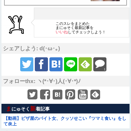
このスレをまとめた
まにゅそく最新記事を
いいね
してチェックしよう！
シェアしよう: d(･ω･｡)
1
フォローthx: ヽ(*･∀･)人(･∀･*)ﾉ
ま
新
にゅそく
着記事
【動画】ピザ屋のバイト女、クッソせこい『ツマミ食い』をし
て炎上