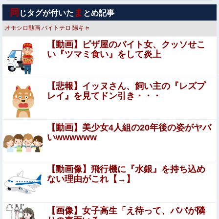
大竹しのぶ「戦争放棄の国であり続けよう」←この投稿が
同
ま
じタグが付いた
とめ記事
話題に他
オモシロ動画
バイトテロ
陽キャ
【驚愕】ロシアの風俗事情をご覧くださいｗｗｗｗｗｗｗ
【動画】ピザ屋のバイト女、クッソせこ
ｗｗｗwwww
い『ツマミ食い』をして炎上
【画像】JKダンス部、部員の８割が巨乳のムホホ部だっ
たｗｗｗｗ
【悲報】イッヌさん、飼い主の『レズプ
ジャンポケ斎藤と代理人のやりとり、「地獄すぎて完全に
レイ』を見てドン引き・・・
コントになってる……」と衝撃を受ける人が続出中
【悲報】 佳子さま、あやうく「おパンツ」がお見えに
【動画】美少女4人組の20年後の姿がヤバ
なってしまうｗｗｗｗｗ
いwwwwww
ヌーディストビーチじゃない海水浴場で女が全裸オ○ニー
すると3分以内にこうなるらしいｗｗｗ
【動画像】飛行機に『水銀』を持ち込め
ない理由がこれ【→】
【悲報】佐藤二朗さん主演の「踊る」スピンオフ作品、結
局撮影中止が決定wwwwwwwwwwww
【閲覧注意】イスラム教徒の指導者、11歳の女子小学生を
【画像】女子高生「え待って、パパが隣