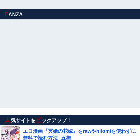
【動画】これはお見事。中国重慶市で珍しい事故が撮影さ
F
ANZA
れる。
フリマ民「あと500円値下げ出来ませんか」ワイ「ほ～い
購入ｗ」
【悲報】 味噌ラーメンで行列、出来ない
【画像】 このハゲにやられたJKがたくさんいるという事
実
【閲覧注意】巨大ホホジロザメに食い殺された男
子高校生の画像、これ公開されちゃダメなやつだ
ろ…
【悲報】ラッパーさん、札束披露するもネット民から
新社会人の初ボーナスくらいしかないと笑われる
人
ピ
気サイトを
ックアップ！
コスプレイヤーまめだいふくさんが駅のホームでパンモロ
事故
エロ漫画『冥婚の花嫁』をrawやhitomiを使わずに
無料で読む方法│五梅