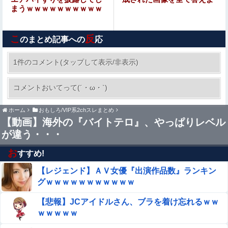
まうｗｗｗｗｗｗｗｗｗｗ
【画像】漫画家・桂正和、最新のパンツ＆お尻のイラスト
投稿にネット衝撃「この質感の出し方」「実写かと思いま
こ
反
した」
のまとめ記事への
応
妊婦・田中みな実さん、背中と横乳を大胆露出して公の場
に出てしまうｗｗｗｗｗｗ
1件のコメント(タップして表示/非表示)
【悲報】高市早苗さん、平和式典で防弾ガラスに
コメントおいてって(´・ω・`)
囲われながらスピーチ
ホーム
おもしろ/VIP系2chスレまとめ
グラドルで天下取って乳首出しヌードになった女
【動画】海外の『バイトテロ』、やっぱりレベル
が違う・・・
小倉ゆうか（元・小倉優香）がグラビア復帰！結局、脱ぐ
しかないｗｗｗｗ
お
すすめ!
【レジェンド】ＡＶ女優『出演作品数』ランキン
彡(●)(●)「やっと服役終わったで...!性的暴行で通報しやが
ったあの女殺しに行ったろ！！！」⇒！
グｗｗｗｗｗｗｗｗｗｗｗ
【日向坂46】坂井新奈、単独で外番組初出演ｷﾀ━(ﾟ
【悲報】JCアイドルさん、ブラを着け忘れるｗｗ
∀ﾟ)━!!!!
ｗｗｗｗｗ