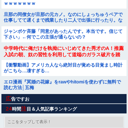
ｗｗｗｗｗｗｗ
旦那の同僚女が旦那の元カノ。なのにしょっちゅうペアで
仕事してて遅くまで残業したり二人で出張に行ったり。な
んで「今度の出張は一人で行く」って嘘つくのかな
ジャンポケ斉藤「同意があったんです。本当です。信じて
下さい」←何でこの主張が通らないの？
中学時代に俺だけを執拗にいじめてきた秀才のA！推薦
入試の朝、奴の習性を利用して道端のガラス破片を踏
ませて自転車をパンクさせたｗｗｗざまぁｗｗｗｗｗ
【衝撃動画】アメリカ人なら絶対目が覚める目覚まし時計
ｗ
がこちら…凄すぎる…
エロ漫画『冥婚の花嫁』をrawやhitomiを使わずに無料で
読む方法│五梅
広
【二次】 スクール水着美少女画像だけ集めてみたｗ
告ですお
24
注
時間
目＆人気記事ランキング
ロイコクロディウムは実はカタツムリにとって益虫だった
ここをタップして表示！