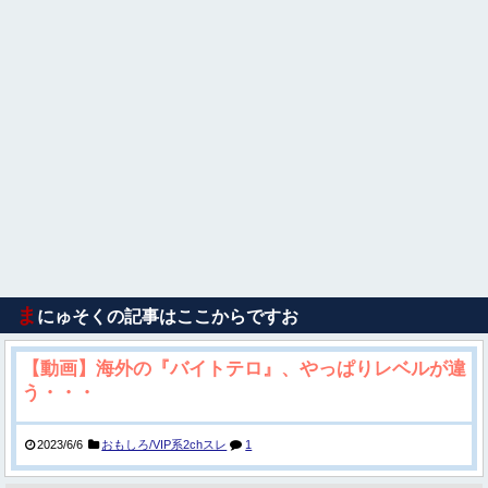
ま
にゅそくの記事はここからですお
【動画】海外の『バイトテロ』、やっぱりレベルが違
う・・・
2023/6/6
おもしろ/VIP系2chスレ
1