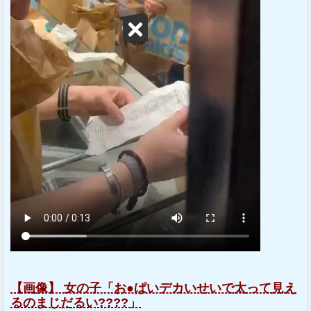
【画像】 女の子「お●ぱいデカいせいで太って見え
るのまじだるい????」