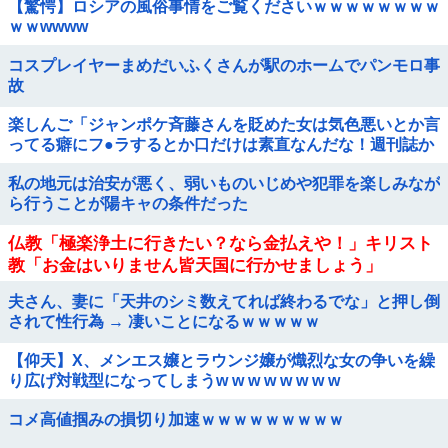
【驚愕】ロシアの風俗事情をご覧くださいｗｗｗｗｗｗｗｗ
ｗｗwwww
コスプレイヤーまめだいふくさんが駅のホームでパンモロ事
故
楽しんご「ジャンポケ斉藤さんを貶めた女は気色悪いとか言
ってる癖にフ●ラするとか口だけは素直なんだな！週刊誌か
ら金もらってるだろ」
私の地元は治安が悪く、弱いものいじめや犯罪を楽しみなが
ら行うことが陽キャの条件だった
仏教「極楽浄土に行きたい？なら金払えや！」キリスト
教「お金はいりません皆天国に行かせましょう」
夫さん、妻に「天井のシミ数えてれば終わるでな」と押し倒
されて性行為 → 凄いことになるｗｗｗｗｗ
【仰天】X、メンエス嬢とラウンジ嬢が熾烈な女の争いを繰
り広げ対戦型になってしまうw w w w w w w w
コメ高値掴みの損切り加速ｗｗｗｗｗｗｗｗｗ