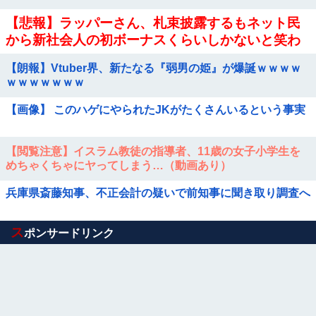
【悲報】ラッパーさん、札束披露するもネット民
から新社会人の初ボーナスくらいしかないと笑わ
れる
【朗報】Vtuber界、新たなる『弱男の姫』が爆誕ｗｗｗｗ
ｗｗｗｗｗｗｗ
【画像】 このハゲにやられたJKがたくさんいるという事実
【閲覧注意】イスラム教徒の指導者、11歳の女子小学生を
めちゃくちゃにヤってしまう…（動画あり）
兵庫県斎藤知事、不正会計の疑いで前知事に聞き取り調査へ
Powered by livedoor 相互RSS
ス
ポンサードリンク