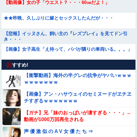
【動画像】女の子「ウエスト？・・・60㎝だよ！」
★★昨晩、久しぶりに嫁とセックスしたんだが・・・
【悲報】イッヌさん、飼い主の『レズプレイ』を見てドン引
き・・・
【画像】女子高生「え待って、パパが隣りの車両いる。。。」
お
【動画】アンドロイドみたいな女子小学生が発見される
すすめ!
【衝撃動画】海外の半グレの抗争がヤバいｗｗｗ
★★同格のように語られてるけど実際は『雲泥の差』があるも
ｗｗｗｗｗｗｗ
のと言えば？
【画像】アン・ハサウェイのセミヌードがヱチヱ
【動画】野犬の群れに襲われた男性、とんでもない方法で制圧
チすぎるｗｗｗｗｗｗｗ
するｗｗｗｗｗｗｗ
【動画】力士さん、ボクサーをボコってしまう
【ガチ】兄「妹のおっぱいが凄すぎる・・・」←
動画が1000万回再生される
【動画】白人「日本で一番美味い食べ物はこれな、試してみ
声 優 激 似 の A V 女 優 た ち ⇒
ろ！飛ぶぞ」