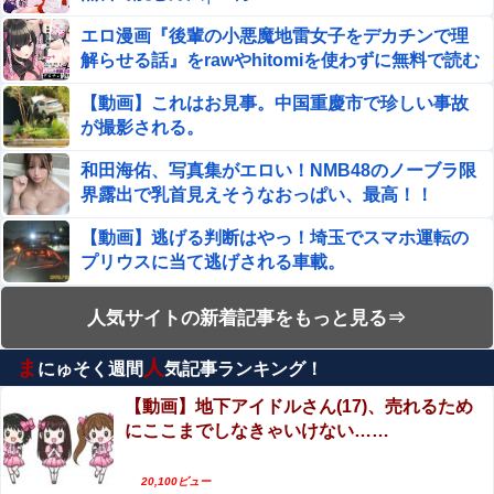
【ウマ娘】ウマ娘とウマドッグの大きさのイメージ
エロ漫画『後輩の小悪魔地雷女子をデカチンで理
解らせる話』をrawやhitomiを使わずに無料で読む
【ウマ娘】シュヴァちはもう手遅れ
方法│めんぼーれんぽー
【動画】これはお見事。中国重慶市で珍しい事故
が撮影される。
『ほの暮しの庭』Switch2版 21,965本、Switch版 12,458
本
和田海佑、写真集がエロい！NMB48のノーブラ限
界露出で乳首見えそうなおっぱい、最高！！
【画像】女優・松本まりか、乳の首隠したノーブラ乳がH
すぎる
【動画】逃げる判断はやっ！埼玉でスマホ運転の
プリウスに当て逃げされる車載。
ジャングリア沖縄「3万円です」←ディズニー超えの強気
価格ｗｗｗ
妊婦・田中みな実さん、背中と横乳を大胆露出し
人気サイトの新着記事をもっと見る⇒
【FF16】 「ファイナルファンタジー16」発売日が6/22に
て公の場に出てしまうｗｗｗｗｗｗ
決定＆最新PV公開！思ったより発売早い…もう半年後
ま
人
にゅそく週間
気記事ランキング！
エロ漫画『冥婚の花嫁～無限快楽地獄～』をraw
か！
【動画】熊本地震発生時の手術室の様子が公開される
やhitomiを使わずに無料で読む方法│五梅
【動画】地下アイドルさん(17)、売れるため
にここまでしなきゃいけない……
【動画】ロシア軍のドローンをネット発射装置で
Google、Geminiが大赤字、「史上初のマイナスキャッシ
撃墜するウクライナ。
ュフロー」に陥る
20,100ビュー