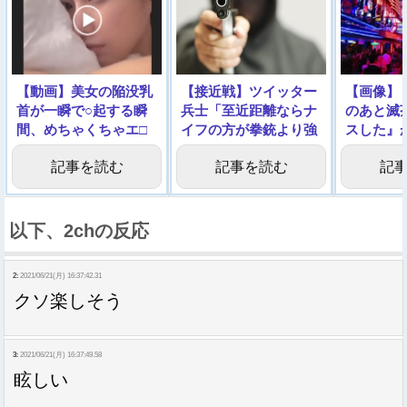
【動画】美女の陥没乳
【接近戦】ツイッター
【画像】
首が一瞬で○起する瞬
兵士「至近距離ならナ
のあと滅
間、めちゃくちゃエ□
イフの方が拳銃より強
スした』
い
いんやでｗｗｗ」
記事を読む
記事を読む
記
以下、2chの反応
2:
2021/06/21(月) 16:37:42.31
クソ楽しそう
3:
2021/06/21(月) 16:37:49.58
眩しい