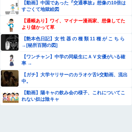
【画像】咲-saki-作者、ようやく『奇乳』に気付くｗｗ
【動画】中国であった『交通事故』想像の10倍は
ｗｗ
すごくて地獄絵図
【悲報】ワイ、軽貨物ドライバーという職業を知ってしま
【通帳あり】ワイ、マイナー漫画家、想像してた
う・・・・・・・・・他
より儲かって草
【画像】井口裕香(36)、タンクトップがはち切れそうなく
【艶本色日記】女 性 器 の 種 類 11 種 が こ ち ら
らいデカイｗｗｗｗｗｗｗｗｗｗｗ
→[秘所百開の図]
寺田心さん(18)、筋トレした結果無事かわいくなる（※画
【ワンチャン】中学の同級生にＡＶ女優がいる確
像あり）
率 →
【閲覧注意】サッカーの試合中に落雷、選手1人が即死す
【ガチ】大学ヤリサーのカラオケ舌ﾚ交動画、流出
る瞬間が「伝説級の映像」だと話題に・・・
中。
キャッシュレス派の人が現金のみの店に文句言ってるのっ
【動画】陽キャの飲み会の様子、これについてこ
てどう思う？他
れない奴は陰キャ
楽しんご「ジャンポケ斉藤さんを貶めた女は気色悪いとか
言ってる癖にフ●ラするとか口だけは素直なんだな！週刊
誌から金もらってるだろ」
【悲報】プロゲーマーさん、加藤純一信者を怒らせてしま
った結果、好き嫌い5位にwwwwwwww