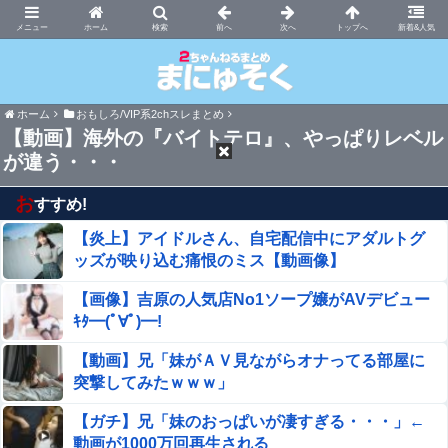
まにゅそく 2chまとめニュース速報VIP
ホーム
新着&人気
ホーム
おもしろ/VIP系2chスレまとめ
【動画】海外の『バイトテロ』、やっぱりレベル
が違う・・・
お
すすめ!
【炎上】アイドルさん、自宅配信中にアダルトグ
ッズが映り込む痛恨のミス【動画像】
【画像】吉原の人気店No1ソープ嬢がAVデビュー
ｷﾀ━(ﾟ∀ﾟ)━!
【動画】兄「妹がＡＶ見ながらオナってる部屋に
突撃してみたｗｗｗ」
【ガチ】兄「妹のおっぱいが凄すぎる・・・」←
動画が1000万回再生される