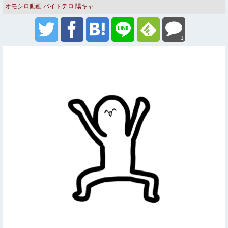
オモシロ動画
バイトテロ
陽キャ
1