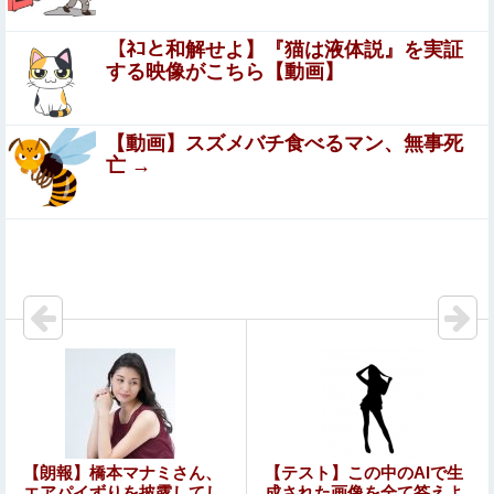
【まとめ】森保監督『都内にサッカー専用スタを』国立で
観客新記録、スレ民『候補地は？』『税金？』ｗｗｗ他
【ﾈｺと和解せよ】『猫は液体説』を実証
する映像がこちら【動画】
【速報】北海道江別大学生殺人事件、主犯格の川口被告
(19)に無期懲役の判決←これ、妥当だと思う？？？？？？
【動画】スズメバチ食べるマン、無事死
コメ高値掴みの損切り加速ｗｗｗｗｗｗｗｗｗ
亡 →
河出奈都美アナ ニットの●●、谷間チラ！！
【画像】 露出狂の高校女教師、見つかるｗｗｗ
彼女がタヒんだ。悲しみに暮れながらも彼女の分まで精一
杯生きようと誓った。だが実は生きていた！突撃するとふ
っくらした顔で大きなお腹を抱えて...
パートの面接で号泣しながら「ここもダメだったらもう食
べていけないんです」って熱弁してた人がいた
女性「レイプされました」検事「嘘では？」女性「傷つい
【朗報】橋本マナミさん、
【テスト】この中のAIで生
たので訴えます」
エアパイずりを披露してし
成された画像を全て答えよ