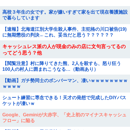
高校３年生の女です。家が嫌いすぎて家を出て現在養護施設
で暮らしています
【速報】北海道江別大学生殺人事件、主犯格の川口被告(19)
に無期懲役の判決←これ、妥当だと思う？？？？？？
キャッシュレス派の人が現金のみの店に文句言ってるの
ってどう思う？他
【閲覧注意】村に降りてきた熊、2人を殺すも、怒り狂う
100人の村人に囲まれこうなる…（動画あり）
【動画】ガチ勢同士のボンバーマン、凄いｗｗｗｗｗｗｗｗ
ｗｗｗｗ
シュート練習に専念できる！天才の発想で完成したDIYバス
ケットが凄いｗ
Google、Geminiが大赤字、「史上初のマイナスキャッシュ
フロー」に陥る