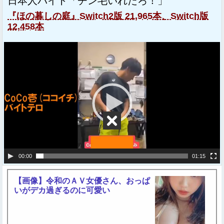
日本人バイト「チン毛いれたろ！」
『ほの暮しの庭』Switch2版 21,965本、Switch版
12,458本
動
画
プ
レ
ー
ヤ
ー
00:00
01:15
【画像】令和のＡＶ女優さん、おっぱ
いがデカ過ぎるのに可愛い