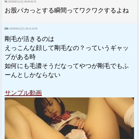
74:
2023/06/11(日) 06:09:49.78
お股パカっとする瞬間ってワクワクするよね
259:
2023/06/11(日) 08:11:42.09
剛毛が活きるのは
えっこんな顔して剛毛なの？っていうギャッ
プがある時
如何にも毛濃そうだなってやつが剛毛でもふ
ーんとしかならない
サンプル動画
Sponsored Link