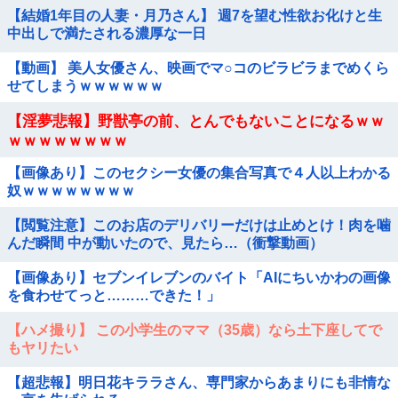
【結婚1年目の人妻・月乃さん】 週7を望む性欲お化けと生
中出しで満たされる濃厚な一日
【動画】 美人女優さん、映画でマ○コのビラビラまでめくら
せてしまうｗｗｗｗｗｗ
【淫夢悲報】野獣亭の前、とんでもないことになるｗｗ
ｗｗｗｗｗｗｗｗ
【画像あり】このセクシー女優の集合写真で４人以上わかる
奴ｗｗｗｗｗｗｗｗ
【閲覧注意】このお店のデリバリーだけは止めとけ！肉を噛
んだ瞬間 中が動いたので、見たら…（衝撃動画）
【画像あり】セブンイレブンのバイト「AIにちいかわの画像
を食わせてっと………できた！」
【ハメ撮り】 この小学生のママ（35歳）なら土下座してで
もヤリたい
【超悲報】明日花キララさん、専門家からあまりにも非情な