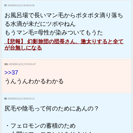
37:
2023/06/11(日) 05:48:24.30
お風呂場で長いマン毛からポタポタ滴り落ち
る水滴が未だにツボやねん
もうマン毛=母性が染みついてもうた
【悲報】 幻影旅団の団長さん、激太りすると全て
が台無しになる
161:
2023/06/11(日) 07:02:41.97
>>37
うんうんわかるわかる
59:
2023/06/11(日) 06:03:10.14
尻毛や陰毛って何のためにあんの？
・フェロモンの蓄積のため