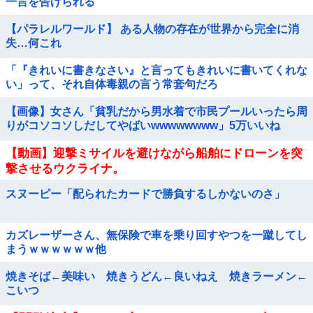
一言を告げられる
【パラレルワールド】 ある人物の存在が世界から完全に消
失…何これ
「『きれいに書きなさい』と言ってもきれいに書いてくれな
い」って、それ自体毒親の言う常套句だろ
【画像】女さん「貧乳だから男水着で市民プールいったら周
りがコソコソしだしてやばいwwwwwwww」5万いいね
【動画】迎撃ミサイルを避けながら船舶にドローンを突
撃させるウクライナ。
スヌーピー「配られたカードで勝負するしかないのさ」
カズレーザーさん、無保険で車を乗り回すやつを一蹴してし
まうｗｗｗｗｗｗ他
焼きそば←美味い 焼きうどん←良いねえ 焼きラーメン←
こいつ