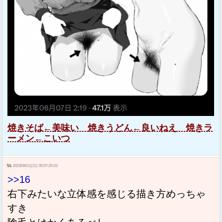
焼きそば←美味い 焼きうどん←良いねえ 焼きラ
ーメン←こいつ
51:
2023/06/11(日) 05:57:25.03
>>16
右下みたいな立体感を感じる描き方めっちゃ
すき