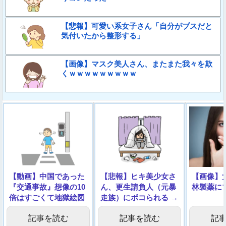
【悲報】可愛い系女子さん「自分がブスだと
気付いたから整形する」
【画像】マスク美人さん、またまた我々を欺
くｗｗｗｗｗｗｗｗｗ
【動画】中国であった
【悲報】ヒキ美少女さ
【画像】
『交通事故』想像の10
ん、更生請負人（元暴
林製薬に
倍はすごくて地獄絵図
走族）にボコられる →
記事を読む
記事を読む
記