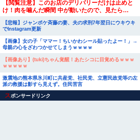
【閲覧注意】このお店のデリバリーだけは止めと
け！肉を噛んだ瞬間 中が動いたので、見たら…
（衝撃動画）
【悲報】ジャンポケ斉藤の妻、夫の求刑7年翌日にウキウキ
でInstagram更新
【画像】女の子「ママー！ちいかわシール貼ったよー！」→
母親の心をざわつかせてしまうｗｗｗｗ
【画像あり】(tuki)ちゃん覚醒！あたシコに目覚めるｗｗｗ
ｗｗｗｗｗ
激震地の熊本県氷川町に共産党、社民党、立憲民政党等の左
派の救援は影すら見えず。住民苦言
Powered by livedoor 相互RSS
ス
ポンサードリンク