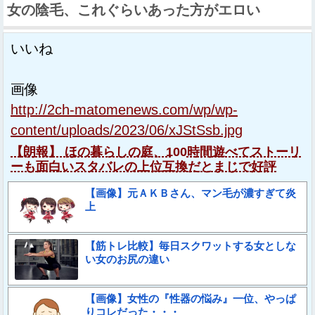
女の陰毛、これぐらいあった方がエロい
いいね
画像
http://2ch-matomenews.com/wp/wp-
content/uploads/2023/06/xJStSsb.jpg
【朗報】 ほの暮らしの庭、100時間遊べてストーリ
ーも面白いスタバレの上位互換だとまじで好評
【画像】元ＡＫＢさん、マン毛が濃すぎて炎
上
【筋トレ比較】毎日スクワットする女としな
い女のお尻の違い
【画像】女性の『性器の悩み』一位、やっぱ
りコレだった・・・