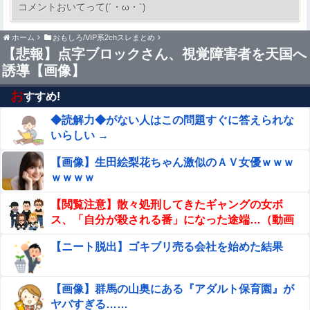
コメントおいてって(´・ω・`)
キャンセルした32歳女が逮捕
ホーム
おもしろ/VIP系2chスレまとめ
【悲報】コレコレ、月収1億円ｗｗｗそりゃ外出るのにボ
【悲報】点字ブロックさん、視覚障害者を天国へ
ディガードつけるわ…
誘導【画像】
【閲覧注意】メキシコの街中で生配信した結果…麻薬カル
テルがやって来て、たった3秒で…（動画あり）
お
すすめ!
◆読解力◆がない人はこの問題すぐに答えられな
ちとせよしのさん(26)の限界突破のドスケベ尻 part2
いらしい →
この夏菜がシコすぎるｗｗｗｗ
【画像】生田絵梨花ちゃん激似のＡＶ女優ｗｗｗ
ｗｗｗｗ
エロ漫画『この気持ちの名前を教えて』をrawやhitomi
【閲覧注意】散々処刑してきたギャングの女ボ
を使わずに無料で読む方法│とりの屋
ス、「自分が殺される番」になった途端…（動画
あり）
【動画】 移民ベトナム女達の宅飲み、レベチｗｗｗｗｗｗ
【ニート脱出】ゴキブリ売る会社を始めた結果
ｗｗｗｗｗｗｗｗｗｗｗｗｗｗｗｗｗｗ
【画像】人気av女優が熊本震災に300万寄付
【画像】群馬の山奥にある『アダルト保育園』が
wwwwwwwwwwww
Sponsored Link
ヤバすぎる……