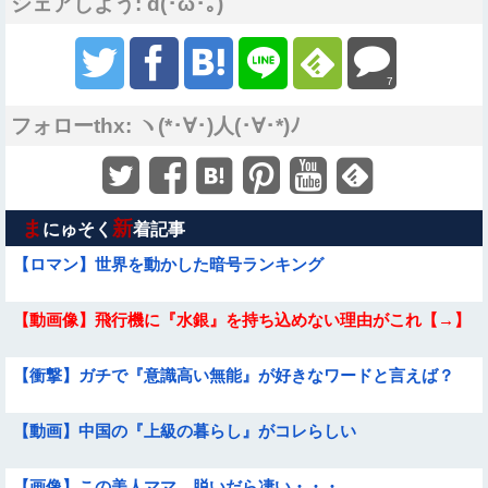
シェアしよう: d(･ω･｡)
7
フォローthx: ヽ(*･∀･)人(･∀･*)ﾉ
ま
新
にゅそく
着記事
【ロマン】世界を動かした暗号ランキング
【動画像】飛行機に『水銀』を持ち込めない理由がこれ【→】
【衝撃】ガチで『意識高い無能』が好きなワードと言えば？
【動画】中国の『上級の暮らし』がコレらしい
【画像】この美人ママ、脱いだら凄い・・・