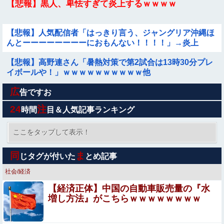
【悲報】黒人、卑怯すぎて炎上するｗｗｗｗ
【悲報】人気配信者「はっきり言う、ジャングリア沖縄ほ
んとーーーーーーーーにおもんない！！！！」→炎上
【悲報】高野連さん「暑熱対策で第2試合は13時30分プレ
イボールや！」ｗｗｗｗｗｗｗｗｗｗ他
広
【速報】専門家「イオンモール熊本の爆心地に”こんなも
告ですお
の”があったんだけど…」
24
注
時間
目＆人気記事ランキング
【鬼滅の刃】 色欲の鬼に対抗するためにエ□特訓を受ける
胡蝶しのぶ…！クールなしのぶが快楽に抗えず翻弄されち
ここをタップして表示！
ゃう…
【朗報】一般漫画で絵柄かわいくてヒロインとSEX描写あ
同
ま
じタグが付いた
とめ記事
りの期待の新人到来ｗｗｗ
社会/経済
【画像】村重杏奈さん(30)のおつぱいが凄い
【経済正体】中国の自動車販売量の『水
wwwwwwwwwwww
増し方法』がこちらｗｗｗｗｗｗｗｗ
職場の人妻と不倫をして、ついに、、、