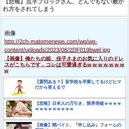
【悲報】点字ブロックさん、とんでもない敷か
れ方をされてしまう
画像
http://2ch-matomenews.com/wp/wp-
content/uploads/2023/06/2DF019bwel.jpg
【画像】俺たちの姫、佳子さまのお気に入りのドレ
スがこちらです←コレは可愛過ぎるw w w w w w w
w
【質問ある？】盲学校を卒業してるけどヒマ
だから答えるで
【悲報】日本人の万引き、限界突破ｗｗｗｗ
ｗｗｗｗｗｗｗｗｗ
【画像】闇バイト、『申し込み』フォームの