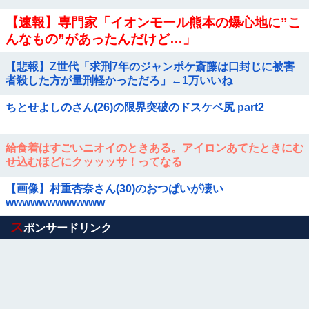
【速報】専門家「イオンモール熊本の爆心地に”こ
んなもの”があったんだけど…」
【悲報】Z世代「求刑7年のジャンポケ斎藤は口封じに被害
者殺した方が量刑軽かっただろ」←1万いいね
ちとせよしのさん(26)の限界突破のドスケベ尻 part2
給食着はすごいニオイのときある。アイロンあてたときにむ
せ込むほどにクッッッサ！ってなる
【画像】村重杏奈さん(30)のおつぱいが凄い
wwwwwwwwwwww
Powered by livedoor 相互RSS
ス
ポンサードリンク