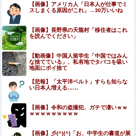
【画像】アメリカ人「日本人が仕事でミ
高市首相「日銀は国債を買い入れろ」←また円安が進行す
スしまくる原因がこれ」→30万いいね
るやん
ベッセント財務長官は円高に協力してほしそうにこっ
【画像】長野県の天龍村「移住者はこれ
ちを見ている
を読んでください」
【悲報】女子自転車競技、ブラに綿を詰めまくって空気抵
抗を減らすチート技が発覚ｗｗｗ
【動画像】中国人留学生「中国ではみん
な捨てている」、私有地でタバコを吸い
やっぱり肉が好き
地面にポイ捨て
【動画】仙台育英の野球部女子マネ、あざといウィンクで
【悲報】「太平洋ベルト」すらも知らな
お前らの心を鷲掴みｗｗｗｗｗ
い日本人増える……
【前編】妻が娘（前妻との子）を連れて家を出て
行った。前妻に育児放棄され22歳にもなってむ
【画像】令和の盗撮犯、ガチで凄いｗｗ
ｗｗｗｗｗｗｗｗｗ
くれて家出するような幼い娘を妻に任せておけな
【悲報】 風俗嬢と旅行に行った結果ｗｗｗｗｗｗｗｗｗｗ
いので娘だけでも返して欲しい
ｗｗｗｗ
【画像】彡(^)(^)「お、中学生の書道が展