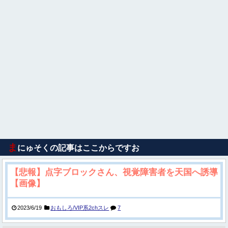
ま
にゅそくの記事はここからですお
【悲報】点字ブロックさん、視覚障害者を天国へ誘導
【画像】
2023/6/19
おもしろ/VIP系2chスレ
7