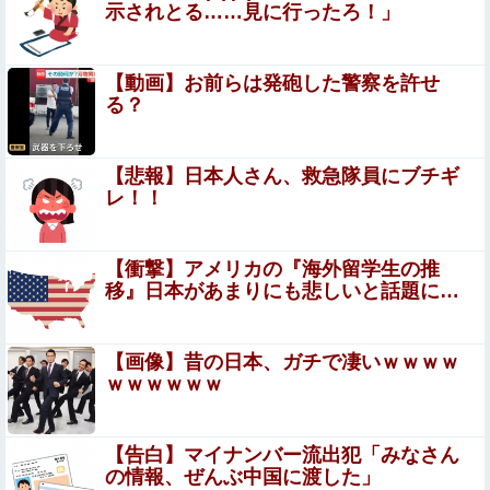
ウトの還暦祝いにホテル食事会と孫手作りの湯のみを用
示されとる……見に行ったろ！」
意。トメ「え？旅行じゃないの？周りは旅行なのに」図々
しすぎる暴言に絶句←孫の気持ちを無下にする最低ババア
PS4「FF7リメイク」ティファの戦闘シーンの詳細公開！
【動画】お前らは発砲した警察を許せ
正拳突きやかかと落としがセクシーだ！
る？
【ダブスタ】逆に立憲の支持者に聞きたい。前回参院選で
2年限定の食料品減税って聞いて票入れたんですよねと。
【悲報】日本人さん、救急隊員にブチギ
なのに今は立憲反対してるんですよって
【朗報】中居正広さん、また聖人エピソードが追加される
レ！！
ｗｗｗｗｗ
給食着はすごいニオイのときある。アイロンあてたときに
【衝撃】アメリカの『海外留学生の推
むせ込むほどにクッッッサ！ってなる
移』日本があまりにも悲しいと話題に…
【悲報】Z世代「求刑7年のジャンポケ斎藤は口封じに被害
者殺した方が量刑軽かっただろ」←1万いいね
【画像】昔の日本、ガチで凄いｗｗｗｗ
ｗｗｗｗｗｗ
【朗報】減税に反対したエース級の財務官僚、左遷される
ｗｗｗｗｗｗ
【告白】マイナンバー流出犯「みなさん
『I"s〈アイズ〉』の桂正和さん、とんでもなくエ●チ
の情報、ぜんぶ中国に渡した」
なパンツを描く。これもう芸術だろ