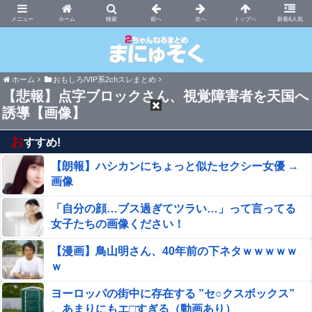
まにゅそく 2chまとめニュース速報VIP
ホーム
新着&人気
ホーム
おもしろ/VIP系2chスレまとめ
【悲報】点字ブロックさん、視覚障害者を天国へ
誘導【画像】
お
すすめ!
【朗報】ハシカンにちょっと似たセクシー女優 →
画像
「自分の顔…ブス過ぎてツラい…」って言ってる
女子たちの画像ください！
【漫画】鳥山明さん、40年前の下ネタｗｗｗｗｗ
ｗ
ヨーロッパの街中に存在する ”セ○クスボックス”
、あまりにもエ□すぎる（動画あり）