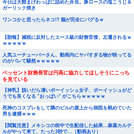
今日は大館まげわっぱに詰めた弁当。豚ロースの塩こうじ＆
ガーリック焼き
ワンコかと思ったらネコ!? 脳が完全にバグるｗ
【朗報】減税に反対したエース級の財務官僚、左遷されるｗ
ｗｗｗｗｗ
人気ユーチューバーさん、動画内にヤバすぎる物が映ってる
のがバレて騒然ｗｗｗｗｗ
ベッセント財務長官は円高に協力してほしそうにこっち
を見ている
【神乳】脱いだら凄いボーイッシュ女子、ボーイッシュがど
うでも良くなる ”おっぱい” がこちらｗｗｗｗｗ
死神のコスプレをして隣のビルの屋上から病院を眺めていた
男を逮捕ｗｗｗ
【閲覧注意】メキシコの街中で生配信した結果…麻薬カルテ
ルがやって来て、たった3秒で…（動画あり）