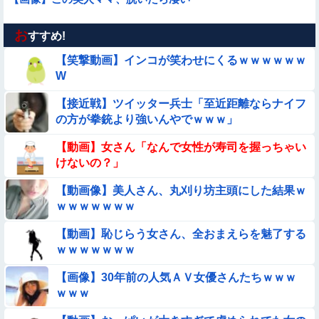
お
【画像】昔の日本人の水着、ゑっちｗｗｗｗｗｗｗ
すすめ!
【笑撃動画】インコが笑わせにくるｗｗｗｗｗｗ
【動画】美少女4人組の20年後の姿がヤバいwwwwww
W
【接近戦】ツイッター兵士「至近距離ならナイフ
【動画】韓国アイドルさん、ヱチヱチ限界点を超えてしまう
の方が拳銃より強いんやでｗｗｗ」
【画像】夏のバイクがヤバすぎるｗｗｗｗｗ
【動画】女さん「なんで女性が寿司を握っちゃい
けないの？」
【動画】広島に落とされた『原子爆弾』の『再現動画』がこち
【動画像】美人さん、丸刈り坊主頭にした結果ｗ
ら・・・
ｗｗｗｗｗｗｗ
【動画】デブの喧嘩 ガチでヤバい……
【動画】恥じらう女さん、全おまえらを魅了する
ｗｗｗｗｗｗｗ
【動画】女子中学生の『チン媚びダンス』が気持ち悪い🤮
【画像】30年前の人気ＡＶ女優さんたちｗｗｗ
【画像】プールに来てた水着JCたち どの娘を選ぶの？
ｗｗｗ