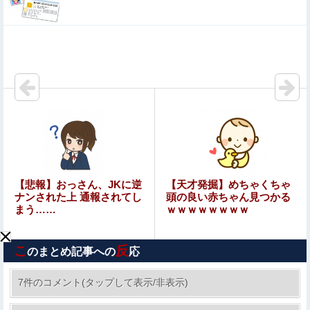
宮﨑あずさアナ セクシーノースリーブ！！
今iPhone 17 Pro Max買うってあり？
【質問】ゴールデンに冠番組を持つ女アイドルがいないの
は何故なのか？
兵庫県の左派の既得利権を斎藤知事が全面廃止、「県が何
をするねん？」と存在意義そのものが不明で……
【悲報】 ニンダイさん、ピークが開幕大谷翔平のがっかり
【悲報】おっさん、JKに逆
【天才発掘】めちゃくちゃ
ダイレクトだったと言われてしまう
ナンされた上 通報されてし
頭の良い赤ちゃん見つかる
まう……
ｗｗｗｗｗｗｗｗ
久保史緒里ちゃん、浴衣が似合いすぎる！！！【乃木坂
46】他
こ
反
のまとめ記事への
応
【閲覧注意】メキシコの街中で生配信した結果…麻薬カル
テルがやって来て、たった3秒で…（動画あり）
7件のコメント(タップして表示/非表示)
週間少年ジャンプのグッズ(43億円分)を注文して