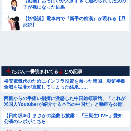
【動画】おっぱいが大きすぎて虐められてた女の
【画像】プールで水着が脱げちゃった女の子の反応ｗｗｗｗｗ
子が裸になった結果
ｗｗｗ
【画像】女子高生「え待って、パパが隣りの車両いる。。。」
【妖怪説】電車内で『新手の痴漢』が現れる【旦
那説】
【画像】日本のえちえち女性犯罪者ｗｗｗｗｗｗｗ
【画像】お前らこの超美人が整形か否か判定たのむ！！
【動画】小池栄子似のGカップ女子高生「知らないオジさんに
襲われてオッパイ揉まれた」
今
ま
たぶん一番読まれてる
とめ記事
格安電気代のためにインフラ投資を怠った韓国、朝鮮半島
全域を猛暑が直撃してしまった結果……
西側からの手痛い指摘に激怒した中国総領事館、「これが
米国人Youtuberが紹介する本当の中国だ」と動画を公開
するも……
【日向坂46】まさかの楽曲も披露！『三期生LIVE』愛知
公演のレポがこちら