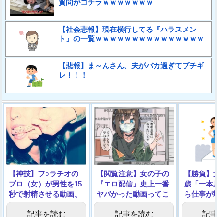
質問がコチラｗｗｗｗｗｗｗ
【社会悲報】現在横行してる『ハラスメン
ト』の一覧ｗｗｗｗｗｗｗｗｗｗｗｗｗｗｗ
【悲報】ま～んさん、夫がバカ過ぎてブチギ
レ！！！
【神技】フ○ラチオの
【閲覧注意】女の子の
【勝負】
プロ（女）が男性を15
『エロ配信』史上一番
歳「一本
秒で射精させる動画、
ヤバかった動画ってこ
ら仕事が
エロすぎる
れだよな…
→動画像
記事を読む
記事を読む
記