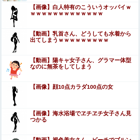
6500万円ｗｗｗｗｗｗｗｗｗ
【画像】白人特有のこういうオッパイｗ
ｗｗｗｗｗｗｗｗｗｗｗｗｗ
積水ハウス「地面師に55億円騙し取られた…」ワイ「はえ
ーかわいそう…会社滅茶苦茶やろなぁ」
【狂気】米政府「黒人の梅毒患者399人を治療せず放置し
【動画】乳首さん、どうしても水着から
たらどうなるか見たろ！」→40年間続けてしまう
出てしまうｗｗｗｗｗｗｗｗｗ
れいわ新選組、党名変更を発表 新党名は...
【動画】陽キャ女子さん、グラマー体型
なのに無茶をしてしまう
オコエ瑠偉、メキシコに渡って2球団を即クビ→SNS更新
が3ヶ月間止まって消息不明に
【画像】顔10点カラダ100点の女
【甲子園】青森山田が暑さ対策でユニ一新 ボタン廃止で
Tシャツ素材wwwwwwwwwwwwwwwwww他
【速報】高市政権、エース級の財務官僚・一松旬氏を左遷
【画像】海水浴場でヱチヱチ女子さん見
「彼は協力的でなかった」財務省の言いなりではないこと
つかる
が判明
【閲覧注意】メキシコの街中で生配信した結果…麻薬カル
テルがやって来て、たった3秒で…（動画あり）