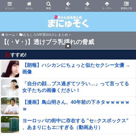
まにゅそく 2chまとめニュース速報VIP
ホーム
新着&人気
ホーム
おもしろ/VIP系2chスレまとめ
【(・∀・)】透けブラ乳揺れの脅威
お
すすめ!
【朗報】ハシカンにちょっと似たセクシー女優 →
画像
「自分の顔…ブス過ぎてツラい…」って言ってる
女子たちの画像ください！
【漫画】鳥山明さん、40年前の下ネタｗｗｗｗｗ
ｗ
ヨーロッパの街中に存在する ”セ○クスボックス”
、あまりにもエ□すぎる（動画あり）