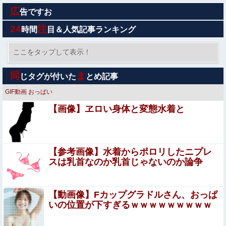
広
田村麻奈実の●●画像 其の2 460枚【俺妹(俺の妹がこんな
告ですお
に可愛いわけがない)】
24
注
時間
目＆人気記事ランキング
盆正月に夫の実家に長時間滞在しなきゃいけないのが苦
痛。私「貴方は私の実家を早々に退散する。私もそうして
ここをタップして表示！
いいはず」夫「それは男だから許されること。女は許され
ドンキのうなぎ食べた14人が食中毒…3歳児から75歳まで
ない」
同
ま
じタグが付いた
とめ記事
被害
GIF動画
おっぱい
葬送のフリーレン フェルンを脱がしていくエ□クリッカー
【画像】ヱロい身体と変態水着と
ゲーム 一級魔法使い、簡単に催眠術にかかる。
この夏菜がシコすぎるｗｗｗｗ
【参考画像】水着からポロリしたニプレ
【鬼滅の刃】 色欲の鬼に対抗するためにエ□特訓を受ける
スは乳首なのか乳首じゃないのか論争
胡蝶しのぶ…！クールなしのぶが快楽に抗えず翻弄されち
ゃう…
【シャニソン】果穂の胸がこんなにナーフされて可哀
【動画像】Fカップグラドルさん、おっぱ
想に…
いの位置が下すぎるｗｗｗｗｗｗｗｗｗ
【悲報】 福岡県議会「海外視察費」公表！ 3年間で2億