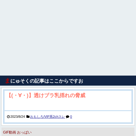
ま
にゅそくの記事はここからですお
【(・∀・)】透けブラ乳揺れの脅威
2023/8/24
おもしろ/VIP系2chスレ
0
GIF動画
おっぱい