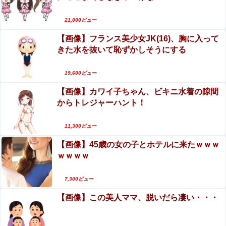
エロ漫画『TSしてパパのえっちな娘になるバイト
そして娘堕ちするまでがセット』をrawやhitomiを
【悲報】Amazon、デザイン改悪か
21,000ビュー
使わずに無料で読む方法│あむぁいおかし製作所
えなこ×網タイツ×Tバック尻、これで興奮しない
【画像】フランス美少女JK(16)、胸に入って
ヤツはいないだろｗｗ
特定外来カミキリムシに1匹300円の賞金をかけた高崎市、
きた水を抜いて恥ずかしそうにする
初日に1170匹持ち込まれる
イスラム教徒の10代男女の「お互いに体を触って
はいけないセ○クス」、逆にエロいんだが
19,600ビュー
【悲報】 ニンダイさん、ピークが開幕大谷翔平のがっかり
ダイレクトだったと言われてしまう
【画像】カワイ子ちゃん、ビキニ水着の隙間
【閲覧注意】メキシコの街中で生配信した結果…
からトレジャーハント！
麻薬カルテルがやって来て、たった3秒で…（動画
【速報】熊本イオンモール、爆発の原因は『これ』の可能
あり）
性
山田ゆり、AVデビュー＆乳首ヌードおっぱいがエ
11,300ビュー
ロ過ぎる！Madonna超大型新人、セックス解禁！
エロ漫画『この気持ちの名前を教えて』をrawやhitomiを
【画像】45歳の女の子とホテルに来たｗｗｗ
（エロ動画）
使わずに無料で読む方法│とりの屋
ｗｗｗｗ
【スターウォーズ】ライトセーバーって握りづらそう
だよね…
7,300ビュー
コインランドリーで私物の乾燥機シートを「ご自由にどう
【画像】この美人ママ、脱いだら凄い・・・
ぞだろw」と勝手に盗もうとしたDQN夫婦！注意したら
「は？名前かいてないんですけど」と逆ギレ