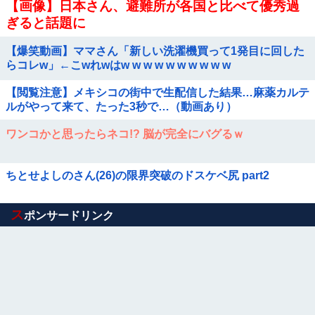
【画像】日本さん、避難所が各国と比べて優秀過
ぎると話題に
【爆笑動画】ママさん「新しい洗濯機買って1発目に回した
らコレw」←こwれwはw w w w w w w w w w
【閲覧注意】メキシコの街中で生配信した結果…麻薬カルテ
ルがやって来て、たった3秒で…（動画あり）
ワンコかと思ったらネコ!? 脳が完全にバグるｗ
ちとせよしのさん(26)の限界突破のドスケベ尻 part2
Powered by livedoor 相互RSS
ス
ポンサードリンク