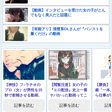
【動画】インタビューを受けた女の子がとん
でもなく美人だと話題に
【有能アリ】清楚系OLさんが『パンストを
履くだけ』の動画
【神技】フ○ラチオの
【閲覧注意】女の子の
【勝負】
プロ（女）が男性を15
『エロ配信』史上一番
歳「一本
秒で射精させる動画、
ヤバかった動画ってこ
ら仕事が
エロすぎる
れだよな…
→動画像
記事を読む
記事を読む
記