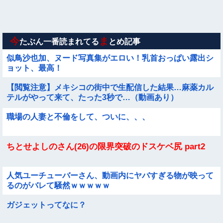
【画像】お前らこの超美人が整形か否か判定たのむ！！
【動画】小池栄子似のGカップ女子高生「知らないオジさんに
襲われてオッパイ揉まれた」
今
ま
たぶん一番読まれてる
とめ記事
似鳥沙也加、ヌード写真集がエロい！乳首おっぱい露出シ
ョット、最高！
【閲覧注意】メキシコの街中で生配信した結果…麻薬カル
テルがやって来て、たった3秒で…（動画あり）
職場の人妻と不倫をして、ついに、、、
ちとせよしのさん(26)の限界突破のドスケベ尻 part2
人気ユーチューバーさん、動画内にヤバすぎる物が映って
るのがバレて騒然ｗｗｗｗｗ
ガジェットってなに？