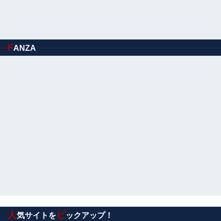
旦那を亡くして８年。介護するつもりでウトメと同居して
たのに「早く出て行け」とコトメがうるさい。私もウトメ
も納得して同居してるんだから干渉しないでくれる！
F
宮﨑あずさアナ セクシーノースリーブ！！
ANZA
【シコ画像】 ドスケベJKさん、何故か自らのパンツを見
せつけてしまうｗｗｗｗｗｗｗｗｗｗｗ
【日向坂46】初日から激アツの内容！！『三期生LIVE』
大阪公演のセトリ・レポまとめ
【画像】カリスマ美容師さん、ココリコ田中みたいなチー
牛を大変身させた結果がこちらw w w w w w w w w w w
歴代最多得票記録でトップ当選の河合ゆうすけ市議、埼玉
知事選（来年８月）に立候補表明！「埼玉県の外国人問題
を解決するには、知事選で保守の政治家が立...
中居正広さん、ひそかに◯◯していた・・・他
人
ピ
気サイトを
ックアップ！