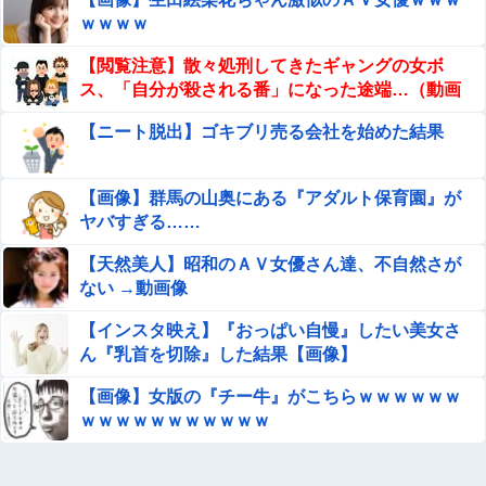
【朗報】爆胸の気象予報士さん、NHKから解き放たれる
ｗｗｗｗ
【閲覧注意】散々処刑してきたギャングの女ボ
【動画】高速道路を走行中の車からリアガラスが飛んでく
ス、「自分が殺される番」になった途端…（動画
る事故(ﾟoﾟ)
あり）
【ニート脱出】ゴキブリ売る会社を始めた結果
【悲報】風俗嬢やってる女の末路ｗｗｗｗｗｗｗｗｗ
ｗｗ
【画像】群馬の山奥にある『アダルト保育園』が
イスラム教徒の10代男女の「お互いに体を触ってはいけな
ヤバすぎる……
いセ○クス」、逆にエロいんだが
【天然美人】昭和のＡＶ女優さん達、不自然さが
『I"s〈アイズ〉』の桂正和さん、とんでもなくエ●チなパ
ない →動画像
ンツを描く。これもう芸術だろ
【インスタ映え】『おっぱい自慢』したい美女さ
【朗報】ガチのおひさまの本棚、ガチでエグい
ん『乳首を切除』した結果【画像】
wwwwwwww
【画像】女版の『チー牛』がこちらｗｗｗｗｗｗ
手を使っても最強！『ブルーロック』主演・高橋文哉、始
ｗｗｗｗｗｗｗｗｗｗｗ
球式でノーバン＆深い一礼に称賛【動画】他
【艦これ】C2機関×JR東海×ローソンによる遠征支援複合
コラボ情報公開開始！