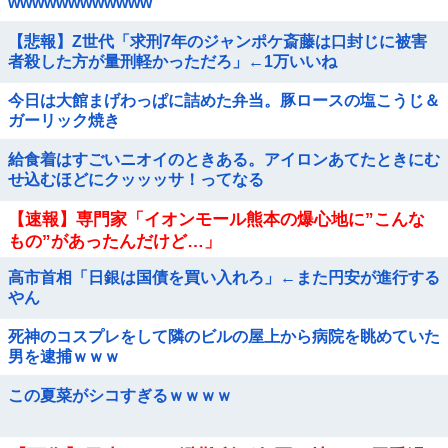
wwwwwwwwwwww
【悲報】Z世代「求刑7年のジャンポケ斎藤は口封じに被害
者殺した方が量刑軽かっただろ」←1万いいね
今日は大館まげわっぱに詰めた弁当。豚ロースの塩こうじ＆
ガーリック焼き
給食着はすごいニオイのときある。アイロンあてたときにむ
せ込むほどにクッッッサ！ってなる
【速報】専門家「イオンモール熊本の爆心地に”こんな
もの”があったんだけど…」
高市首相「日銀は国債を買い入れろ」←また円安が進行する
やん
死神のコスプレをして隣のビルの屋上から病院を眺めていた
男を逮捕ｗｗｗ
この夏菜がシコすぎるｗｗｗｗ