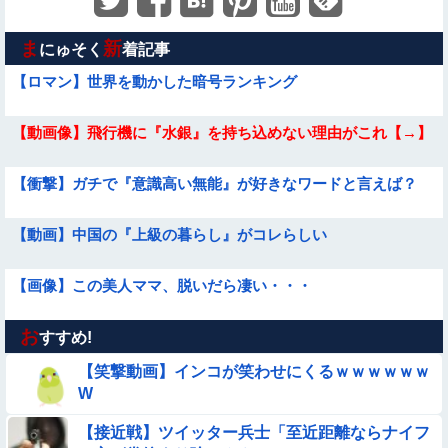
ま
新
にゅそく
着記事
【ロマン】世界を動かした暗号ランキング
【動画像】飛行機に『水銀』を持ち込めない理由がこれ【→】
【衝撃】ガチで『意識高い無能』が好きなワードと言えば？
【動画】中国の『上級の暮らし』がコレらしい
【画像】この美人ママ、脱いだら凄い・・・
お
【画像】昔の日本人の水着、ゑっちｗｗｗｗｗｗｗ
すすめ!
【笑撃動画】インコが笑わせにくるｗｗｗｗｗｗ
【動画】美少女4人組の20年後の姿がヤバいwwwwww
W
【接近戦】ツイッター兵士「至近距離ならナイフ
【動画】韓国アイドルさん、ヱチヱチ限界点を超えてしまう