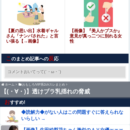
～い購入ｗ」
【ウマ娘】キングのお母さまの自伝を実践形式でレビュー
するラヴズ
SHEINのブラのレビューで画像有りのフィルタ使うと素人
【夏の思い出】水着ギャル
【画像】『美人かブスか』
のお○ぱい見放題ｗｗｗｗｗｗｗ
さん「ナンパされた」と言
意見が真っ二つに別れる女
い張る【→画像】
性
【衝撃】情弱「リボ払いはヤバい。情弱が使うもの」 情
強「リボ払いを使いこなすのが情強やで」 ← これ
こ
反
のまとめ記事への
応
【悲報】高市政権「永住許可厳格化するわ」外国人さん
「もう日本ええわ…」
コメントおいてって(´・ω・`)
リアルで好きと言っても引かれないアニメ
ホーム
おもしろ/VIP系2chスレまとめ
【(・∀・)】透けブラ乳揺れの脅威
【悲報】 風俗嬢と旅行に行った結果ｗｗｗｗｗｗｗｗｗｗ
お
すすめ!
ｗｗｗｗ
◆読解力◆がない人はこの問題すぐに答えられな
町の弁当屋「申し訳ないが消費税1%になったらその分商
いらしい →
品代を値上げするわ」
【画像】生田絵梨花ちゃん激似のＡＶ女優ｗｗｗ