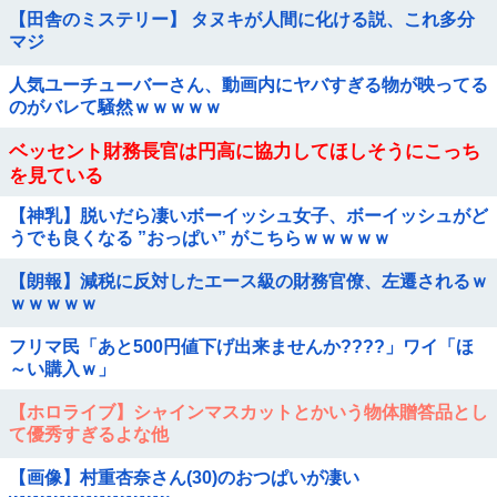
【田舎のミステリー】 タヌキが人間に化ける説、これ多分
マジ
人気ユーチューバーさん、動画内にヤバすぎる物が映ってる
のがバレて騒然ｗｗｗｗｗ
ベッセント財務長官は円高に協力してほしそうにこっち
を見ている
【神乳】脱いだら凄いボーイッシュ女子、ボーイッシュがど
うでも良くなる ”おっぱい” がこちらｗｗｗｗｗ
【朗報】減税に反対したエース級の財務官僚、左遷されるｗ
ｗｗｗｗｗ
フリマ民「あと500円値下げ出来ませんか????」ワイ「ほ
～い購入ｗ」
【ホロライブ】シャインマスカットとかいう物体贈答品とし
て優秀すぎるよな他
【画像】村重杏奈さん(30)のおつぱいが凄い