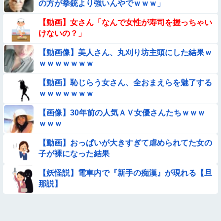
の方が拳銃より強いんやでｗｗｗ」
【画像】夏のバイクがヤバすぎるｗｗｗｗｗ
【動画】女さん「なんで女性が寿司を握っちゃい
けないの？」
【動画】広島に落とされた『原子爆弾』の『再現動画』がこち
【動画像】美人さん、丸刈り坊主頭にした結果ｗ
ら・・・
ｗｗｗｗｗｗｗ
【動画】デブの喧嘩 ガチでヤバい……
【動画】恥じらう女さん、全おまえらを魅了する
ｗｗｗｗｗｗｗ
【動画】女子中学生の『チン媚びダンス』が気持ち悪い🤮
【画像】30年前の人気ＡＶ女優さんたちｗｗｗ
【画像】プールに来てた水着JCたち どの娘を選ぶの？
ｗｗｗ
【動画】おっぱいが大きすぎて虐められてた女の
【画像】プールで水着が脱げちゃった女の子の反応ｗｗｗｗｗ
子が裸になった結果
ｗｗｗ
【画像】女子高生「え待って、パパが隣りの車両いる。。。」
【妖怪説】電車内で『新手の痴漢』が現れる【旦
那説】
【画像】日本のえちえち女性犯罪者ｗｗｗｗｗｗｗ