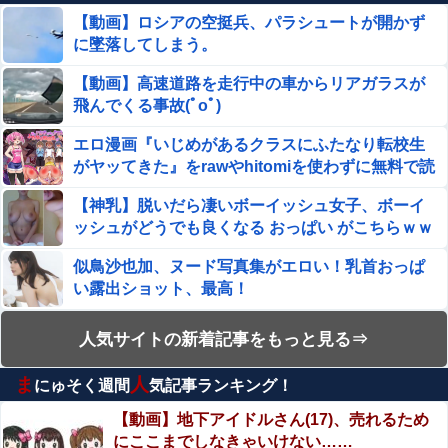
【神乳】脱いだら凄いボーイッシュ女子、ボーイッシ
【動画】ロシアの空挺兵、パラシュートが開かず
ュがどうでも良くなる ”おっぱい” がこちらｗｗｗｗｗ
に墜落してしまう。
【動画】大阪府警に射殺されたオッサン、めちゃめちゃ苦
【動画】高速道路を走行中の車からリアガラスが
しそうに死ぬ
飛んでくる事故(ﾟoﾟ)
ドンキのうなぎ食べた14人が食中毒…3歳児から75歳まで
エロ漫画『いじめがあるクラスにふたなり転校生
被害
がヤッてきた』をrawやhitomiを使わずに無料で読
【画像】令和のJKさん、あまりにも発育が良すぎる
む方法│同人ふぇち
【神乳】脱いだら凄いボーイッシュ女子、ボーイ
wwwwwwww
ッシュがどうでも良くなる おっぱい がこちらｗｗ
【画像】 最近のスク水、お股のところがエチエチすぎるｗ
ｗｗｗ
ｗｗ
似鳥沙也加、ヌード写真集がエロい！乳首おっぱ
い露出ショット、最高！
山田ゆり、AVデビュー＆乳首ヌードお●ぱいがエ□過ぎ
る！Madonna超大型新人、セッ●ス解禁！（エ□動画）
【動画】両方馬鹿（笑）ミニストップでトラック
人気サイトの新着記事をもっと見る⇒
と衝突したドラレコが（ノ∇`）
PS4「FF7リメイク」ティファの戦闘シーンの詳細公開！
ま
人
正拳突きやかかと落としがセクシーだ！
にゅそく週間
気記事ランキング！
エロ漫画『この気持ちの名前を教えて』をrawや
hitomiを使わずに無料で読む方法│とりの屋
【動画】地下アイドルさん(17)、売れるため
【悲報】中国の不動産市場、ガチで逝く
にここまでしなきゃいけない……