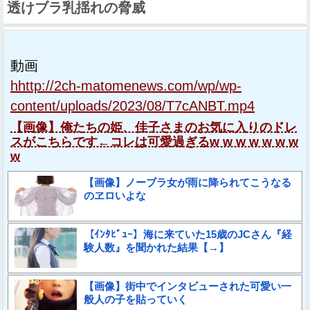
透けブラ乳揺れの脅威
動画
hhttp://2ch-matomenews.com/wp/wp-
content/uploads/2023/08/T7cANBT.mp4
【画像】俺たちの姫、佳子さまのお気に入りのドレ
スがこちらです←コレは可愛過ぎるw w w w w w w
w
【画像】ノーブラ女が雨に降られてこうなる
のヱロいよな
【ｲﾝﾀﾋﾞｭｰ】海に来ていた15歳のJCさん『経
験人数』を聞かれた結果【→】
【画像】街中でインタビューされた可愛い一
般人の子を貼っていく