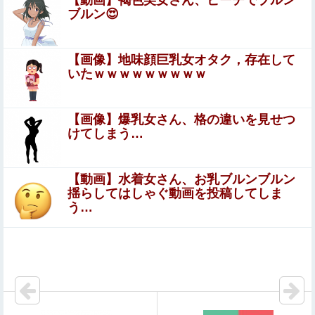
【動画】褐色美女さん、ビーチでブルン
今iPhone 17 Pro Max買うってあり？
ブルン😍
【画像】石川佳純さん(31)の体、エッッッッッッッッッッ
【画像】地味顔巨乳女オタク，存在して
ッッッッッッッ！
いたｗｗｗｗｗｗｗｗｗ
【動画】御当地アイドルだった頃の今田美桜、レベチｗｗ
ｗｗｗｗｗｗｗｗｗｗｗｗｗｗｗｗ
【画像】爆乳女さん、格の違いを見せつ
けてしまう…
ウトの還暦祝いにホテル食事会と孫手作りの湯のみを用
意。トメ「え？旅行じゃないの？周りは旅行なのに」図々
しすぎる暴言に絶句←孫の気持ちを無下にする最低ババア
【動画】水着女さん、お乳ブルンブルン
やっぱり肉が好き
揺らしてはしゃぐ動画を投稿してしま
う…
【動画】 移民ベトナム女達の宅飲み、レベチｗｗｗｗｗｗ
ｗｗｗｗｗｗｗｗｗｗｗｗｗｗｗｗｗｗ
【朗報】プチプチで有名な川上産業、社名を「プチプチ株
式会社」に変更ｗｗｗｗｗ他
フリマ民「あと500円値下げ出来ませんか????」ワイ「ほ