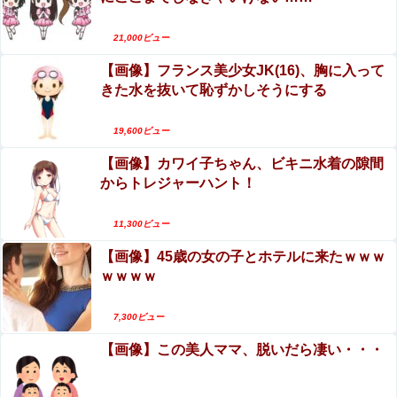
【動画】地震発生時の熊本総合病院の手術室の様
【速報】れいわ新選組さん「いのちの党」に改名ｗｗｗｗ
子が(((ﾟДﾟ)))
ｗｗｗｗ
21,000ビュー
【動画】野菜売りのおじさんにドローンを特攻さ
【画像】フランス美少女JK(16)、胸に入って
連れて行かれた
せるおそロシア。
きた水を抜いて恥ずかしそうにする
【閲覧注意】ENHYPEN・NI-KIファン「みなちゃ
【衝撃】30年続いたモスクの祭りに『異変』が起こ
ん」（キャバ嬢・MINA）自殺動画
19,600ビュー
る・・・・・
【画像】カワイ子ちゃん、ビキニ水着の隙間
エロ漫画『陸上部VS百合セックス部』をrawや
【画像】突然脱ぎだすゲーム配信者の美少女がエ●すぎる
からトレジャーハント！
hitomiを使わずに無料で読む方法│アウェイ田
ｗｗｗ
エロ漫画『怪物の寵愛』をrawやhitomiを使わずに
11,300ビュー
【バンダイ】 「食玩」「プライズ」「ガシャポン」
無料で読む方法│揚げ三昧
2026年8月発売商品【発売スケジュール】
【画像】45歳の女の子とホテルに来たｗｗｗ
ｗｗｗｗ
【アイマス】もっとアイマスとホビー漫画やアニメとコラ
ボしてほしい
7,300ビュー
【画像】この美人ママ、脱いだら凄い・・・
Sponsored Link