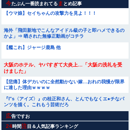
今
ま
たぶん一番読まれてる
とめ記事
【ウマ娘】セイちゃんの攻撃力を見よ！！！
海外「飛田新地でこんなアイドル級の子と即ハメできるの
かよ」⇒ 晒された無修正動画がコチラ
【艦これ】ジャージ鹿島 他
大阪のホテル、ヤバすぎて大炎上…「大阪の洗礼を受
けました」
【悲痛】体デカいのに全然動かない嫁…おれの我慢が限界
に達した理由ｗｗｗｗ
『I"s〈アイズ〉』の桂正和さん、とんでもなくエ●チなパ
ンツを描く。これもう芸術だろ
広
【悲報】ディズニーのおいなり巻（600円）、卑猥すぎて
告ですお
賛否両論wwwwwwwwwwww
24
注
時間
目＆人気記事ランキング