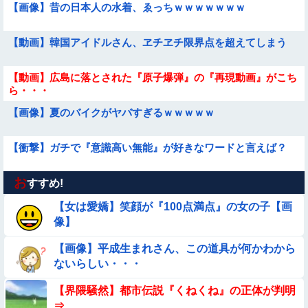
【画像】昔の日本人の水着、ゑっちｗｗｗｗｗｗｗ
【動画】韓国アイドルさん、ヱチヱチ限界点を超えてしまう
【動画】広島に落とされた『原子爆弾』の『再現動画』がこち
ら・・・
【画像】夏のバイクがヤバすぎるｗｗｗｗｗ
【衝撃】ガチで『意識高い無能』が好きなワードと言えば？
お
【動画】 女子中学生さん、タクシー運ちゃんに感電させられ死
すすめ!
亡……
【女は愛嬌】笑顔が『100点満点』の女の子【画
【動画】小池栄子似のGカップ女子高生「知らないオジさんに
像】
襲われてオッパイ揉まれた」
【画像】平成生まれさん、この道具が何かわから
【悲報】ま～んさん、ドッキリにひっかかってしまう【→動
ないらしい・・・
画】
【画像】プールで水着が脱げちゃった女の子の反応ｗｗｗｗｗ
【界隈騒然】都市伝説『くねくね』の正体が判明
ｗｗｗ
⇒