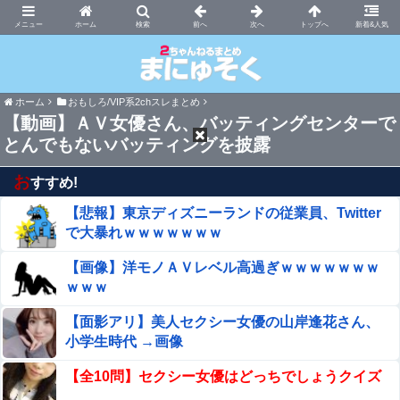
まにゅそく 2chまとめニュース速報VIP
ホーム
新着&人気
ホーム
おもしろ/VIP系2chスレまとめ
【動画】ＡＶ女優さん、バッティングセンターで
とんでもないバッティングを披露
お
すすめ!
【悲報】東京ディズニーランドの従業員、Twitter
で大暴れｗｗｗｗｗｗｗ
【画像】洋モノＡＶレベル高過ぎｗｗｗｗｗｗｗ
ｗｗｗ
【面影アリ】美人セクシー女優の山岸逢花さん、
小学生時代 →画像
【全10問】セクシー女優はどっちでしょうクイズ