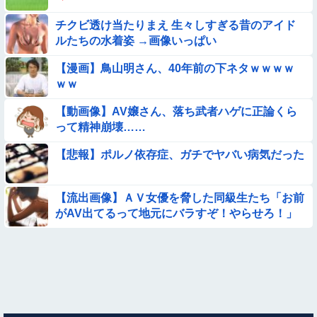
【問題】全員受かると話題の『自衛隊』の採用試験がこちら
チクビ透け当たりまえ 生々しすぎる昔のアイド
【→】
ルたちの水着姿 →画像いっぱい
★【画像】この飲み物覚えてるやつ0人説
【漫画】鳥山明さん、40年前の下ネタｗｗｗｗ
ｗｗ
【画像】お前らこの超美人が整形か否か判定たのむ！！
【動画像】AV嬢さん、落ち武者ハゲに正論くら
【ロマン】世界を動かした暗号ランキング
って精神崩壊……
【悲報】ポルノ依存症、ガチでヤバい病気だった
【画像】プールに来てた水着JCたち どの娘を選ぶの？
【動画】女子中学生の『チン媚びダンス』が気持ち悪い🤮
【流出画像】ＡＶ女優を脅した同級生たち「お前
がAV出てるって地元にバラすぞ！やらせろ！」
【動画】中国の『上級の暮らし』がコレらしい
【画像】この美人ママ、脱いだら凄い・・・
【画像】日本のえちえち女性犯罪者ｗｗｗｗｗｗｗ