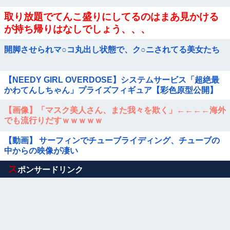
取り放題でてんこ盛りにしてるのはまあ見かける
が持ち帰りはなしでしょう、、、
開脚させられマ○コ丸出し状態で、ク○ニされてる美女たち
【NEEDY GIRL OVERDOSE】システムサービス「超絶最
かわてんしちゃん」プライズフィギュア【彩色原型公開】
【画像】「マスク美人さん、また我々を欺く」←←←←海外
でも流行りだすｗｗｗｗｗ
【動画】 サーフィンでチューブライディング、チューブの
中からの映像が凄い
Powered by livedoor 相互RSS
ス
ポンサードリンク