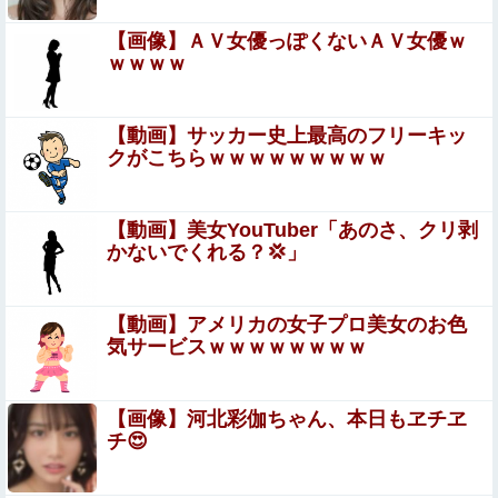
ながら家事をする
【衝撃】ハンターハンター、とんでもねえ伏線が発掘され
【画像】ＡＶ女優っぽくないＡＶ女優ｗ
る。クルタ族の虐殺犯人がツェリードニヒだった模様！
ｗｗｗｗ
【悲報】高市政権「永住許可厳格化するわ」外国
人さん「もう日本ええわ…」
【動画】サッカー史上最高のフリーキッ
クがこちらｗｗｗｗｗｗｗｗｗ
エロ漫画『TSしてパパのえっちな娘になるバイト そして
娘堕ちするまでがセット』をrawやhitomiを使わずに無料
で読む方法│あむぁいおかし製作所
【動画】美女YouTuber「あのさ、クリ剥
アイナが乗っていた「高機動試作型ザク」ってよく考える
かないでくれる？💢」
と時系列がおかしいな他
積水ハウス「地面師に55億円騙し取られた…」ワイ「はえ
【動画】アメリカの女子プロ美女のお色
ーかわいそう…会社滅茶苦茶やろなぁ」
気サービスｗｗｗｗｗｗｗｗ
ワイ「米津玄師ってソロじゃなくてバンドのボーカルなら
よかったよね」
【画像】河北彩伽ちゃん、本日もヱチヱ
【画像】講談社さん、ミスマガジンで児童を性搾取してし
チ😍
まうｗｗｗｗｗｗｗｗｗ