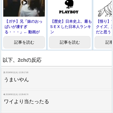
【ガチ】兄「妹のおっ
【歴史】日本史上、最も
【悟り】
ぱいが凄すぎ
S E X した日本人ランキ
クイズ、
る・・・」← 動画が
ン
だと思う
1000万回再生される
グ！！！！！！！！！！
記事を読む
記事を読む
記
以下、2chの反応
2:
2019/06/12(水) 12:39:17.80
うまいやん
4:
2019/06/12(水) 12:39:46.74
ワイより当たったる