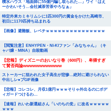
積水ハウス「地面師に55億円騙し取られた…」ワイ「はえ
ーかわいそう…会社滅茶苦茶やろなぁ」
特定外来カミキリムシに1匹300円の賞金をかけた高崎市、
初日に1170匹持ち込まれる
【画像】避難飯、レベチｗｗｗｗｗｗｗｗｗｗｗｗｗｗｗ
【閲覧注意】ENHYPEN・NI-KIファン「みなちゃん」（キ
ャバ嬢・MINA）自殺動画
【悲報】ディズニーのおいなり巻（600円）、卑猥すぎ
て賛否両論wwwwwwwwwwww
ストーカーに狙われた女子高生が悲惨…絶対に避けられない
中出しレ●プGIF画像
【悲報】コレコレ、月収1億円ｗｗｗそりゃ外出るのにボデ
ィガードつけるわ…
【速報】れいわ新選組さん「いのちの党」に改名ｗｗｗｗｗ
ｗｗｗ