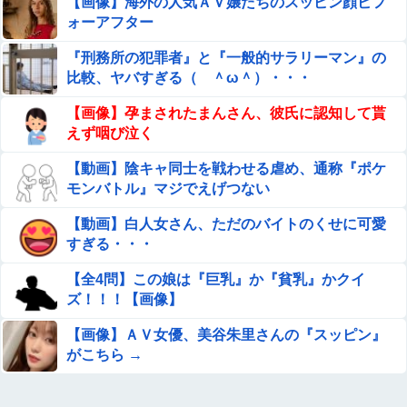
【日向坂46】話題のグッズ、案の定売り切れ…
【画像】海外の人気ＡＶ嬢たちのスッピン顔ビフ
ォーアフター
【コンゴ】 エボラ出血熱、感染3600人…過去最大の流
『刑務所の犯罪者』と『一般的サラリーマン』の
行に
比較、ヤバすぎる（ ＾ω＾）・・・
嫁の銀行口座が突如凍結されて三菱UFJ銀行に問い合わ
【画像】孕まされたまんさん、彼氏に認知して貰
せ、「説明できない」と言われて警察に相談しにいく
えず咽び泣く
と……
高市首相「日銀は国債を買い入れろ」←また円安が進行す
【動画】陰キャ同士を戦わせる虐め、通称『ポケ
るやん
モンバトル』マジでえげつない
【個人撮影】 初めて本物のチ●ポを見たボーイッシュ女子
【動画】白人女さん、ただのバイトのくせに可愛
さん、興味が止まらないｗｗ
すぎる・・・
開脚させられマ○コ丸出し状態で、ク○ニされてる美女たち
【全4問】この娘は『巨乳』か『貧乳』かクイ
ズ！！！【画像】
【画像】エチビデ女優さん、番組の企画でハッスルしすぎ
【画像】ＡＶ女優、美谷朱里さんの『スッピン』
てしまうｗｗｗｗｗｗ他
がこちら →
ストーカーに狙われた女子高生が悲惨…絶対に避けられな
い中出しレ●プGIF画像