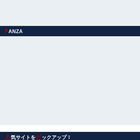
村重杏奈、写真集ヌードがエロい！乳首透け、巨乳おっぱ
いが最高過ぎる！
【画像】ワンピースおだっち、ちいかわに敗北宣言「何が
F
ANZA
ちいかわだと思っていた」
【画像】避難飯、レベチｗｗｗｗｗｗｗｗｗｗｗｗｗｗｗ
【画像】宇垣美里「学生時代は全然モテなかったです」←
これほんまかぁ？w w w w w w w w
【朗報】 秋田にアラブが2兆円の投資決定ｗｗｗ
10代美少女の ”初めての女性器脱毛” 動画、エ□
すぎて1000万再生される・・・
【動画】 地下アイドルさん、売れるためにここまでし
なきゃいけないと判明…………………
人
ピ
気サイトを
ックアップ！
【朗報】ワンピースより面白い漫画、ガチでこの世に存在