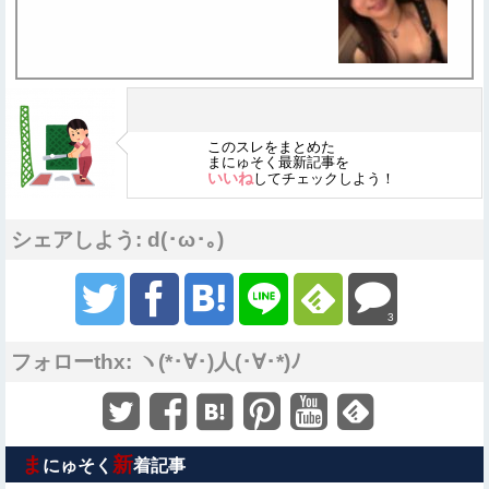
このスレをまとめた
まにゅそく最新記事を
いいね
してチェックしよう！
シェアしよう: d(･ω･｡)
3
フォローthx: ヽ(*･∀･)人(･∀･*)ﾉ
ま
新
にゅそく
着記事