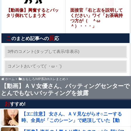
ケガが多かったプロ野球選手※多村仁志禁止他
【動画像】興奮するとバッ
面接官「右と左を説明して
タリ倒れてしまう犬
ください」ワイ「お茶碗持
つ方が（ ＾ω
＾）・・・」
【画像】 どえらい乳のJSが発見される
こ
反
のまとめ記事への
応
オコエ瑠偉、メキシコに渡って2球団を即クビ→SNS更新
が3ヶ月間止まって消息不明に
3件のコメント(タップして表示/非表示)
結婚相談所職員さん、子なし女にド正論を述べて
コメントおいてって(´・ω・`)
しまう…
ホーム
おもしろ/VIP系2chスレまとめ
【悲報】ワイのせいで会社を辞めた新人が「3人」もいた
【動画】ＡＶ女優さん、バッティングセンターで
ことが発覚ｗｗｗｗｗ
とんでもないバッティングを披露
暴力行為法違反の疑いで、毎日新聞記者を逮捕
お
すすめ!
【エ□注意】 女さん、ＡＶ見ながらオ○ニーする
【画像】「マスク美人さん、また我々を欺く」←←←←海
外でも流行りだすｗｗｗｗｗ
時、全員が「このシーン」で絶頂していた【動
画】