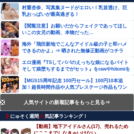
しないかもしれないｗｗｗ
村重杏奈、写真集ヌードがエロい！乳首透け、巨
乳おっぱいが最高過ぎる！
【動画】両方馬鹿（笑）ミニストップでトラックと衝突し
たドラレコが（ノ∇`）
【閲覧注意】お願いだからフェイクであってほし
いこの女児の動画、本物だった…
取り放題でてんこ盛りにしてるのはまあ見かけるが持ち帰
りはなしでしょう、、、
海外「飛田新地でこんなアイドル級の子と即ハメ
できるのかよ」⇒ 晒された無修正動画がコチラ
【画像】アナウンサーさん(26)、地上波で自前のJKコスプ
レを披露wwwwwww
エロ漫画『TSしてパパのえっちな娘になるバイト
そして娘堕ちするまでがセット』をrawやhitomiを
特定外来カミキリムシに1匹300円の賞金をかけた高崎市、
使わずに無料で読む方法│あむぁいおかし製作所
初日に1170匹持ち込まれる
【MGS15周年記念 100円セール】100円10本追
加！超長時間作品や人気プレステージ作品もワン
【速報】熊本イオンモール、爆発の原因は『これ』の可能
性
コイン継続中！
【動画】メンズエステ嬢さん、大サービスで本番
人気サイトの新着記事をもっと見る⇒
積水ハウス「地面師に55億円騙し取られた…」ワイ「はえ
セックスまでしてしまう・・・
ーかわいそう…会社滅茶苦茶やろなぁ」→
ま
人
にゅそく週間
気記事ランキング！
【動画】両方馬鹿（笑）ミニストップでトラック
まじのガチのネタ抜きで超能力一個貰えるならテレポーテ
と衝突したドラレコが（ノ∇`）
【動画】地下アイドルさん(17)、売れるため
ーション一択だよな他
にここまでしなきゃいけない……