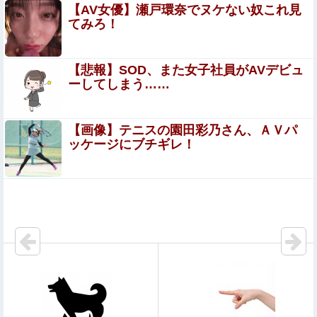
【ドラマ】中学聖日記を語ろう！
【AV女優】瀬戸環奈でヌケない奴これ見
てみろ！
暴力行為法違反の疑いで、毎日新聞記者を逮捕
【悲報】SOD、また女子社員がAVデビュ
ーしてしまう……
【動画】 じゅぼぼぼ！え！これが芸能人のフｏラだ、綺麗
な顔とお口でこんなことしているだ 笑
【画像】テニスの園田彩乃さん、ＡＶパ
【工ロ注意】 セッ〇スセミナーを開くこの人妻、工ッ
ッケージにブチギレ！
チすぎだろｗｗｗｗｗｗｗ
【画像】坂道女子のバスト一覧ｗｗｗｗｗｗｗｗｗｗｗｗ
wｗｗｗｗ
【FANZA】 2026年8月7日(金)配信開始作品
福戸あやアナ 脇チラ見え！！
【閲覧注意】お願いだからフェイクであってほしいこの女
児の動画、本物だった…