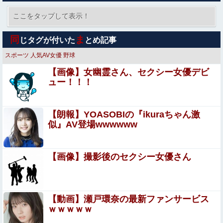
【閲覧注意】お願いだからフェイクであってほしいこの女
児の動画、本物だった…
ここをタップして表示！
【閲覧注意・動画】大阪で警察に射殺された男の動画、エ
同
ま
じタグが付いた
とめ記事
グい 撃たれてから叫びながら苦しみもがいて死ぬ
スポーツ
人気AV女優
野球
募金のピンハネ疑惑をかけられた某野党、「全額が被災地
【画像】女幽霊さん、セクシー女優デビ
のために使用されます」と議員が反論するも……
ュー！！！
【閲覧注意】ENHYPEN・NI-KIファン「みなちゃん」
（キャバ嬢・MINA）自殺動画
【朗報】YOASOBIの『ikuraちゃん激
【動画】仙台育英の野球部女子マネ、あざといウィンクで
似』AV登場wwwwww
お前らの心を鷲掴みｗｗｗｗｗ
【閲覧注意】ENHYPEN・NI-KIファン「みなちゃん」
【画像】撮影後のセクシー女優さん
（キャバ嬢・MINA）自殺動画
【悲報】風俗嬢やってる女の末路ｗｗｗｗｗｗｗｗｗｗｗ
【動画】瀬戸環奈の最新ファンサービス
ｗｗｗｗｗ
残業でクタクタになって帰宅し、気晴らしにゲームやスマ
ホをちょっとしてるだけなのに妊娠中の妻がため息をつき