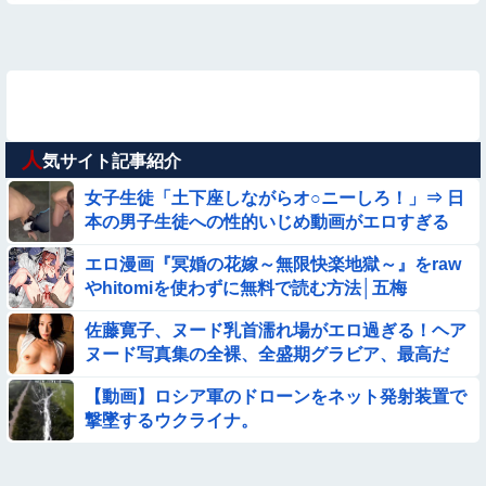
人
気サイト記事紹介
女子生徒「土下座しながらオ○ニーしろ！」⇒ 日
本の男子生徒への性的いじめ動画がエロすぎる
エロ漫画『冥婚の花嫁～無限快楽地獄～』をraw
やhitomiを使わずに無料で読む方法│五梅
佐藤寛子、ヌード乳首濡れ場がエロ過ぎる！ヘア
ヌード写真集の全裸、全盛期グラビア、最高だ
わ・・・
【動画】ロシア軍のドローンをネット発射装置で
撃墜するウクライナ。