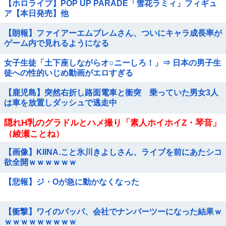
【ホロライブ】POP UP PARADE「雪花ラミィ」フィギュ
ア【本日発売】他
【朗報】ファイアーエムブレムさん、ついにキャラ成長率が
ゲーム内で見れるようになる
女子生徒「土下座しながらオ○ニーしろ！」⇒ 日本の男子生
徒への性的いじめ動画がエロすぎる
【鹿児島】突然右折し路面電車と衝突 乗っていた男女3人
は車を放置しダッシュで逃走中
隠れH乳のグラドルとハメ撮り「素人ホイホイZ・琴音」
（綾瀬ことね）
【画像】KIINA.こと氷川きよしさん、ライブを前にあたシコ
欲全開ｗｗｗｗｗｗ
【悲報】ジ・Oが急に動かなくなった
【衝撃】ワイのパッパ、会社でナンバーツーになった結果ｗ
ｗｗｗｗｗｗｗｗｗ