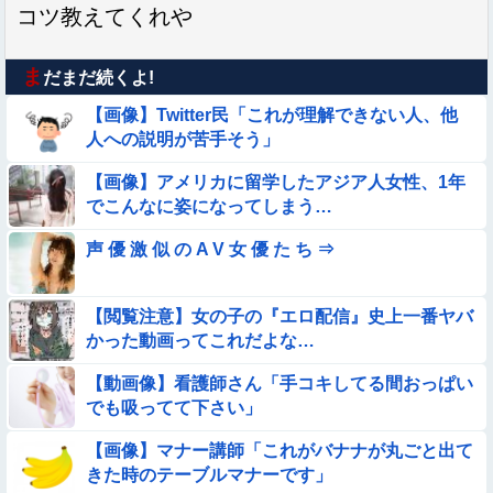
コツ教えてくれや
ま
だまだ続くよ!
【画像】Twitter民「これが理解できない人、他
人への説明が苦手そう」
【画像】アメリカに留学したアジア人女性、1年
でこんなに姿になってしまう…
声 優 激 似 の A V 女 優 た ち ⇒
【閲覧注意】女の子の『エロ配信』史上一番ヤバ
かった動画ってこれだよな…
【動画像】看護師さん「手コキしてる間おっぱい
でも吸ってて下さい」
【画像】マナー講師「これがバナナが丸ごと出て
きた時のテーブルマナーです」