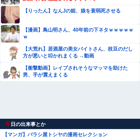
【りったん】なんJの姫、娘を衰弱死させる
【漫画】鳥山明さん、40年前の下ネタｗｗｗｗｗ
ｗ
【大荒れ】居酒屋の美女バイトさん、枝豆のだし
方が悪いと叩かれまくる →動画
【衝撃動画】レイプされそうなマッマを助けた
男、手が震えまくる
今
日の出来事とか
【マンガ】バラシ屋トシヤの漫画セレクション