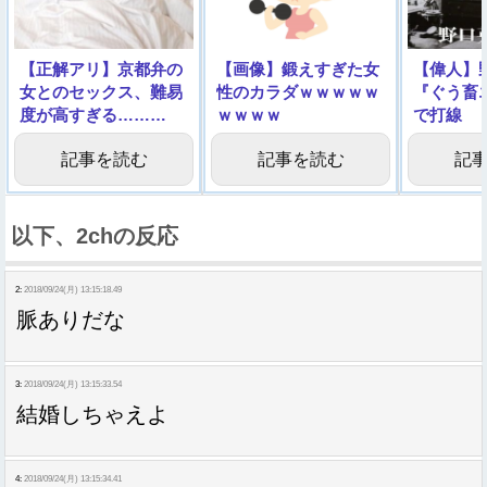
【正解アリ】京都弁の
【画像】鍛えすぎた女
【偉人】
女とのセックス、難易
性のカラダｗｗｗｗｗ
『ぐう畜
度が高すぎる………
ｗｗｗｗ
で打線
記事を読む
記事を読む
記
以下、2chの反応
2:
2018/09/24(月) 13:15:18.49
脈ありだな
3:
2018/09/24(月) 13:15:33.54
結婚しちゃえよ
4:
2018/09/24(月) 13:15:34.41