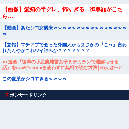
【画像】愛知の半グレ、怖すぎる→御尊顔がこち
ら…
【動画】あたシコ女襲来ｗｗｗｗｗｗｗｗｗｗｗｗｗｗｗｗ
ｗ
【驚愕】マチアプで会った外国人からまさかの『こう』言わ
れたんやがこれワイ詰みか？？？？？？？
●●漫画『後輩の小悪魔地雷女子をデカチンで理解らせる
話』をrawやhitomiを使わずに無料で読む方法│めんぼーれ
んぽー
この夏菜がシコすぎるｗｗｗｗ
Powered by livedoor 相互RSS
ス
ポンサードリンク