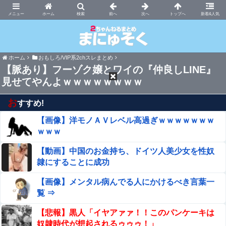
まにゅそく 2chまとめニュース速報VIP
ホーム
新着&人気
ホーム
おもしろ/VIP系2chスレまとめ
【脈あり】フーゾク嬢とワイの『仲良しLINE』
見せてやんよｗｗｗｗｗｗｗｗ
お
すすめ!
【画像】洋モノＡＶレベル高過ぎｗｗｗｗｗｗｗ
ｗｗｗ
【動画】中国のお金持ち、ドイツ人美少女を性奴
隷にすることに成功
【画像】メンタル病んでる人にかけるべき言葉一
覧 ⇒
【悲報】黒人「イヤアァァ！！このパンケーキは
奴隷時代が想起されるゥゥゥ！」