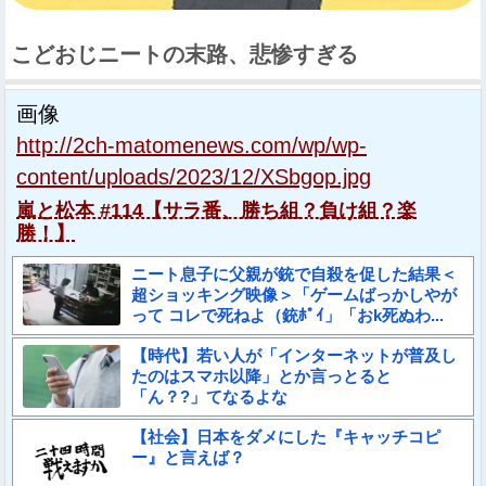
こどおじニートの末路、悲惨すぎる
画像
http://2ch-matomenews.com/wp/wp-
content/uploads/2023/12/XSbgop.jpg
嵐と松本 #114【サラ番、勝ち組？負け組？楽
勝！】
ニート息子に父親が銃で自殺を促した結果＜
超ショッキング映像＞「ゲームばっかしやが
って コレで死ねよ（銃ﾎﾟｲ」「おk死ぬわ...
【時代】若い人が「インターネットが普及し
たのはスマホ以降」とか言っとると
「ん？?」てなるよな
【社会】日本をダメにした『キャッチコピ
ー』と言えば？