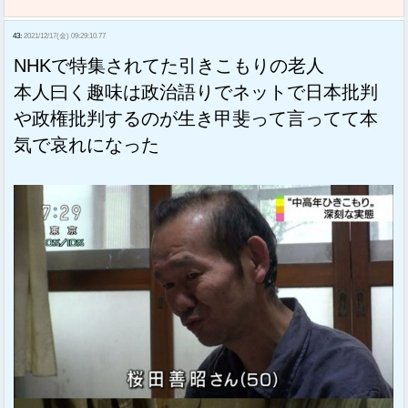
43:
2021/12/17(金) 09:29:10.77
NHKで特集されてた引きこもりの老人
本人曰く趣味は政治語りでネットで日本批判
や政権批判するのが生き甲斐って言ってて本
気で哀れになった