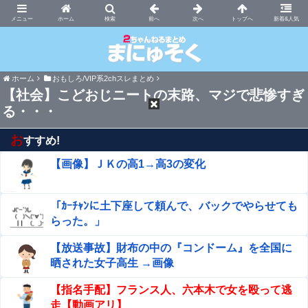
まにゅそく 2chまとめニュース速報VIP
ホーム
新着&人気
ホーム
おもしろ/VIP系2chスレまとめ
【社会】こどおじニートの末路、マジで悲惨すぎ
る・・・
お
すすめ!
【画像】ＪＫの高1→高3の変化
「ｶｰﾁｬﾝに土下座して頼んで、バックでやらせても
らった。」
【放送事故】財布の中の『コンドーム』を全国に
晒された女子高生 →画像
【指名手配】フランス人、六本木で女を殴って逃
走【動画アリ】