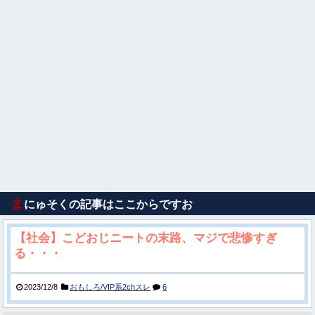
ま
にゅそくの記事はここからですお
【社会】こどおじニートの末路、マジで悲惨すぎ
る・・・
2023/12/8
おもしろ/VIP系2chスレ
6