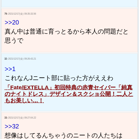
79:
2021/12/17(金) 09:35:33.56
>>20
真ん中は普通に育っとるから本人の問題だと
思うで
32:
2021/12/17(金) 09:26:43.21
>>1
これなんJニート部に貼った方がええわ
「Fate/EXTELLA」初回特典の赤青セイバー「純真
のナイトドレス」デザイン＆スクショ公開！二人と
もお美しい…！
33:
2021/12/17(金) 09:27:04.22
>>32
想像はしてるんちゃうのニートの人たちは