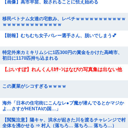
【画像】高市早苗、殺されることに怯え始める
移民ベトナム女達の宅飲み、レベチｗｗｗｗｗｗｗｗｗｗｗ
ｗｗｗｗｗｗｗｗｗｗｗｗｗ
【朗報】むちむち女子バレー選手さん、脱いでしまう💕
特定外来カミキリムシに1匹300円の賞金をかけた高崎市、
初日に1170匹持ち込まれる
【ぶいすぽ】れんくんﾓｶｻｰﾝはなびの写真集は出ない他
この夏菜がシコすぎるｗｗｗｗ
海外「日本の住宅街にこんなレ●プ魔が潜んでるとかマジか
よ…さすがHENTAIの国…」
【閲覧注意】陽キャ、洪水が起きた川を渡るチャレンジで村
全体を沸かせる ⇒ 村人（落ちろ… 落ちろ… 落ちろ…）