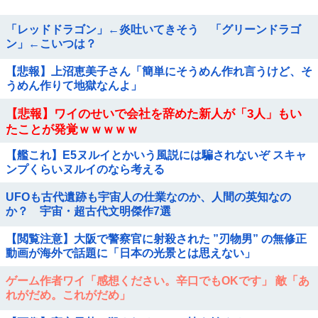
「レッドドラゴン」←炎吐いてきそう 「グリーンドラゴ
ン」←こいつは？
【悲報】上沼恵美子さん「簡単にそうめん作れ言うけど、そ
うめん作りて地獄なんよ」
【悲報】ワイのせいで会社を辞めた新人が「3人」もい
たことが発覚ｗｗｗｗｗ
【艦これ】E5ヌルイとかいう風説には騙されないぞ スキャ
ンプくらいヌルイのなら考える
UFOも古代遺跡も宇宙人の仕業なのか、人間の英知なの
か？ 宇宙・超古代文明傑作7選
【閲覧注意】大阪で警察官に射殺された ”刃物男” の無修正
動画が海外で話題に「日本の光景とは思えない」
ゲーム作者ワイ「感想ください。辛口でもOKです」 敵「あ
れがだめ。これがだめ」