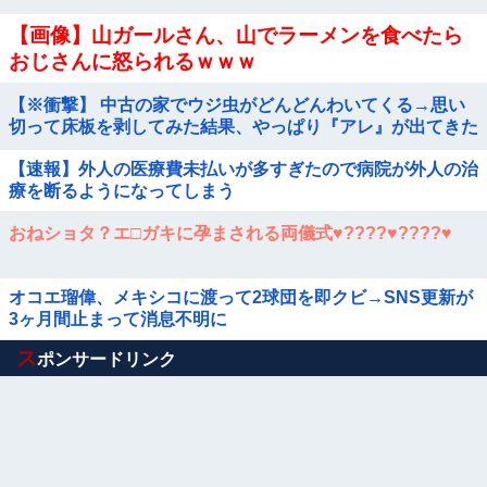
【画像】山ガールさん、山でラーメンを食べたら
おじさんに怒られるｗｗｗ
【※衝撃】 中古の家でウジ虫がどんどんわいてくる→思い
切って床板を剥してみた結果、やっぱり『アレ』が出てきた
【速報】外人の医療費未払いが多すぎたので病院が外人の治
療を断るようになってしまう
おねショタ？エ□ガキに孕まされる両儀式♥️????♥️????♥️
オコエ瑠偉、メキシコに渡って2球団を即クビ→SNS更新が
3ヶ月間止まって消息不明に
Powered by livedoor 相互RSS
ス
ポンサードリンク