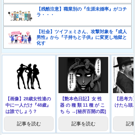
【残酷注意】職業別の『生涯未婚率』がコチ
ラ・・・
【社会】ツイフェミさん、攻撃対象を『成人
男性』から『子持ちと子供』に変更し地獄と
化す
【画像】28歳女性達の
【艶本色日記】女 性
【思考力
中に一人だけ『48歳』
器 の 種 類 11 種 が こ
けたら頭
は誰でしょう？
ち ら →[秘所百開の図]
記事を読む
記事を読む
記