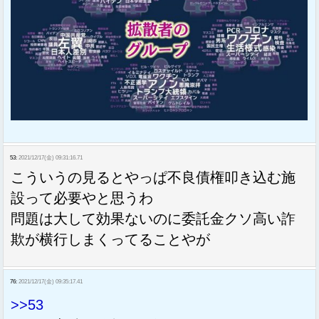
53:
2021/12/17(金) 09:31:16.71
こういうの見るとやっぱ不良債権叩き込む施
設って必要やと思うわ
問題は大して効果ないのに委託金クソ高い詐
欺が横行しまくってることやが
76:
2021/12/17(金) 09:35:17.41
>>53