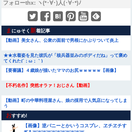
フォローthx: ヽ(*･∀･)人(･∀･*)ﾉ
ま
新
にゅそく
着記事
【動画】美女さん、公衆の面前で男根にかぶりついて炎上
★★水着姿を見た彼氏が「核兵器並みのボディだね」って褒め
てくれた(´；ω；｀)
【要審議】４歳娘が描いたママのお尻ｗｗｗｗｗ【画像】
【不朽名作】突然オラァ！おじさん【動画】
【動画】町の中華料理屋さん、娘の採用で人気店になってしま
う
お
【動画あり】ボーイッシュ美少女「どうしたん？おっぱい揉
すすめ!
む？❤」
【画像】逆バニーとかいうコスプレ、ヱチヱチす
【悲報】昭和世代さん、「1時間弱」は1時間に満たない、「1