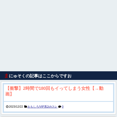
ま
にゅそくの記事はここからですお
【衝撃】2時間で180回もイってしまう女性【→動
画】
2023/12/22
おもしろ/VIP系2chスレ
0