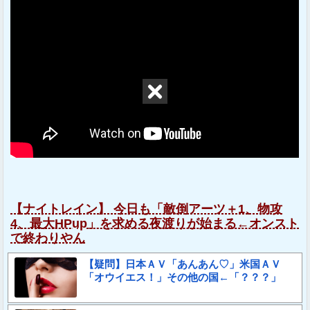
【ナイトレイン】 今日も「敵倒アーツ＋1、物攻
4、最大HPup」を求める夜渡りが始まる←オンスト
で終わりやん
【疑問】日本ＡＶ「あんあん♡」米国ＡＶ
「オウイエス！」その他の国←「？？？」