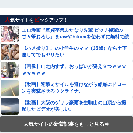
【画像】爆胸の元NHK気象予報士さん、また脱
がされる
人
ピ
義両親「孫ちゃん誕生日おめでと～」私「（それだ
気サイトを
ックアップ！
け…？）」頻繁に会って孫も見せてるのにプレゼント
エロ漫画『童貞卒業ふたなり先輩 ビッチ後輩の
も欲しいもの調査も一切なし！海外旅行行きまくるお
甘々筆おろし』をrawやhitomiを使わずに無料で読
【ウマ娘】ケンタッキーのダンツの風貌がなんか怪しいお
金はあるのになぜ・・？
店みたいだな…
む方法│三毛猫飯店
【ハメ撮り】この小学生のママ（35歳）なら土下
【画像】 この「着圧レギンス」の広告漫画がエ●チすぎる
座してでもヤリたい
と話題に
【画像】山之内すず、おっぱいが聳え立つｗｗｗ
【呪術廻戦】 簡易領域が実はどういうもんなのか分かって
ｗｗｗｗｗ
ないんだが
【動画】迎撃ミサイルを避けながら船舶にドロー
【朗報】無職転生、正ヒロインが変わり果てた姿でフィギ
ンを突撃させるウクライナ。
ュア化wwwwwwwwwwww
【動画】大阪のゲリラ豪雨を生駒山の山頂から撮
【画像】 ビキニギャルさん、とんでもない日焼け跡を見せ
影したビデオが美しい。
てしまうｗｗｗ
【閲覧注意】フットサルの試合中に顔面が2つに割
人気サイトの新着記事をもっと見る⇒
久保史緒里ちゃん、NHKドラマ10 ｢熊は嘘をつかない｣に
れて死亡した選手の動画、凄すぎる
出演！！！【元乃木坂46】他