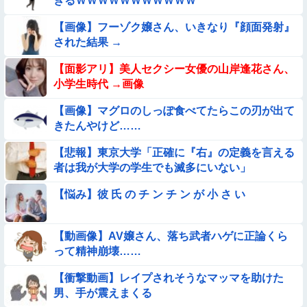
ぎるＷＷＷＷＷＷＷＷＷＷＷ
時間強」は1時間＋αだと思ってる😭
【画像】フーゾク嬢さん、いきなり『顔面発射』
【動画】スペインのJK、レベチｗｗｗｗｗｗｗｗｗｗ
された結果 →
【画像】こういう『横乳』が見える服装ｗｗｗｗｗｗｗｗｗｗ
【面影アリ】美人セクシー女優の山岸逢花さん、
ｗｗ
小学生時代 →画像
【動画】ロシアの少年、姉（14）の水着姿に勃起してしまうｗ
【画像】マグロのしっぽ食べてたらこの刃が出て
ｗｗｗｗｗ
きたんやけど……
【動画】海外の変態、レベチｗｗｗｗｗｗｗ
【悲報】東京大学「正確に『右』の定義を言える
者は我が大学の学生でも滅多にいない」
【画像】115年前に作られた『幻の28府県案』が意外といいか
も →
【悩み】彼 氏 の チ ン チ ン が 小 さ い
【参考画像】脱がしたら『残念オッパイ』を褒める時の模範解
答
【動画像】AV嬢さん、落ち武者ハゲに正論くら
【動画】南米系のデカパイぽっちゃり女さん、配信がヱ口すぎ
って精神崩壊……
ｗｗｗｗｗｗｗ
【朗報】メンヘラ女の子、可愛すぎると話題にｗｗｗｗｗｗｗ
【衝撃動画】レイプされそうなマッマを助けた
ｗｗｗｗ
男、手が震えまくる