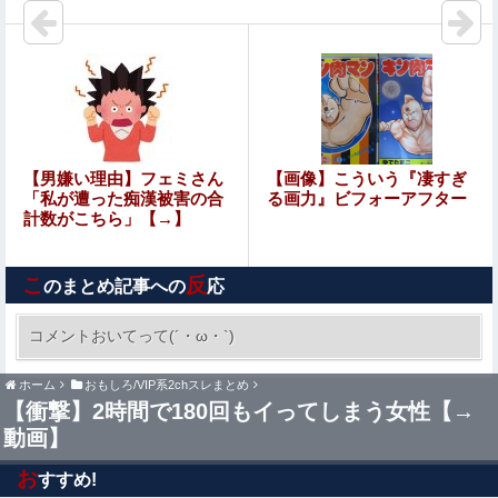
り頒布中止に
【悲報】彫り師さん、ぶちまける「タトゥー入れてるヤツ
全員バカです」「すごい民度低いです」「一言目でバカだ
なってわかります全員」
【画像】大泉洋さん、小池栄子さんのFカップに顔うずめ
て嫉妬の嵐ｗｗｗｗ
【画像】人工肛門の松本人志さん、最新の姿に心配の声殺
【男嫌い理由】フェミさん
【画像】こういう『凄すぎ
到…
「私が遭った痴漢被害の合
る画力』ビフォーアフター
計数がこちら」【→】
【画像】佳子さま、天元突破ｗｗｗｗｗｗｗｗｗｗｗｗｗ
ｗｗｗｗｗｗｗｗｗｗｗｗｗｗｗｗ 【Pickup08082912】
こ
反
のまとめ記事への
応
【原神】みじゅきは2凸からなの？無凸じゃだめすか？？
コメントおいてって(´・ω・`)
まんさん「女性の膣は男性器を挿入するものでは
ホーム
おもしろ/VIP系2chスレまとめ
ありません」
【衝撃】2時間で180回もイってしまう女性【→
動画】
市場総崩れで資金源を失った中国が焦りまくった結果、全
世界の中国系組織が連鎖破綻する可能性が……
お
すすめ!