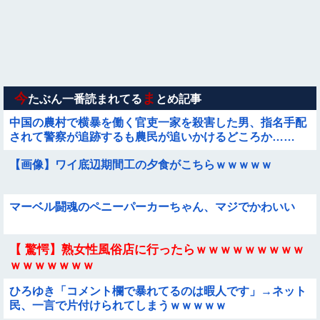
【臭ァ！】ストレッチ中の女性さん、豪快な放屁で周囲を和ま
せる ⇒
【画像】女さん「彼氏が強制わいせつで捕まって謝罪の手紙が
来た」ﾊﾟｼｬｯ
【画像】お前ら、犬にケンカ売られてるけどどうする？
今
ま
たぶん一番読まれてる
とめ記事
中国の農村で横暴を働く官吏一家を殺害した男、指名手配
されて警察が追跡するも農民が追いかけるどころか……
【画像】ワイ底辺期間工の夕食がこちらｗｗｗｗｗ
マーベル闘魂のペニーパーカーちゃん、マジでかわいい
【 驚愕】熟女性風俗店に行ったらｗｗｗｗｗｗｗｗｗ
ｗｗｗｗｗｗｗ
ひろゆき「コメント欄で暴れてるのは暇人です」→ネット
民、一言で片付けられてしまうｗｗｗｗｗ