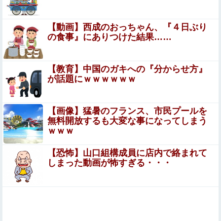
【画像】のっぺらぼう、捕まるｗｗｗｗｗｗｗｗｗｗ
【動画】西成のおっちゃん、『４日ぶり
【画像】 元陸部JKが生脚さらす
の食事』にありつけた結果……
【画像】GANTZの絶望シーン、ここで決まるwwww
【教育】中国のガキへの『分からせ方』
が話題にｗｗｗｗｗｗ
【動画】ジャンポケ斉藤さん、懲役7年の求刑受けたあと
のTikTokライブ配信がヤバすぎると話題に
【画像】猛暑のフランス、市民プールを
wwwwwwwwwwwwwwwwwwww
無料開放するも大変な事になってしまう
【画像】 JCさん、マックで“胸元ぽっかり”服で谷間全
ｗｗｗ
開！スマホで盗撮されてシコられるｗｗｗ
【恐怖】山口組構成員に店内で絡まれて
【衝撃映像】男子中学生・銃乱射事件（7人死亡、23人
しまった動画が怖すぎる・・・
負傷）の新たな画像・動画、さすがに怖すぎる…
「楽だけど年収800万超える仕事」がこれらしいｗｗｗｗ
ｗ
【悲報】 同人作家さん「夏コミで定規グッズ出します！」
→日本に「インチ表記の定規は販売禁止」という法令があ