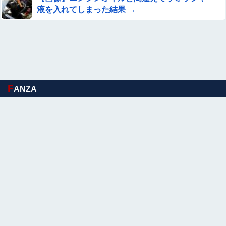
液を入れてしまった結果 →
【日向坂46】初の会場ｷﾀ━(ﾟ∀ﾟ)━!!!!『18th Single ひな
た坂46 LIVE』の開催が決定！他
【朗報】めっちゃカメレオン開発者さん、148億円儲けて
も俺等になんの得もなくこんなもんｗｗｗｗｗｗｗｗｗｗ
他
中居正広「俺が来たことは内緒だべ」極秘で熊本でボラン
ティアをしていたｗｗｗｗｗ
F
ANZA
【悲報】クマ駆除で町役場に抗議電話殺到…職員「業務に
なりません」
【動画】マーベルの新作格ゲー、歴代格ゲーのパロディが
多すぎて話題にwwwwwww
【画像】株の暴落を描いた漫画、ガチで怖いwwwww
栗原もみじ、ヌード写真集がエロい！ミスアサ芸2026審査
員特別賞の乳首、最高！！