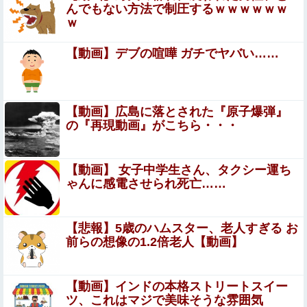
ｗｗｗｗｗｗ
んでもない方法で制圧するｗｗｗｗｗｗ
ｗ
【ナイトレイン】 今日も「敵倒アーツ＋1、物攻4、最大
HPup」を求める夜渡りが始まる←オンストで終わりやん
【動画】デブの喧嘩 ガチでヤバい……
彼氏の家に遊びに行ったら彼母が大皿から唐揚げを素手で
つまんでひとくちかじり、残りを大皿へ戻した。私目が
点。ありえないと彼氏に言ったら彼氏激おこ
【ガチ動画】海水浴場で出会って10秒でチ●コをマ○コに
【動画】広島に落とされた『原子爆弾』
挿入させてくれるギャル、いたｗｗｗ
の『再現動画』がこちら・・・
ガチの釣り初心者なんやが、始めるまでのロード
マップ教えてくれ
【動画】 女子中学生さん、タクシー運ち
ゃんに感電させられ死亡……
【淫夢悲報】野獣亭の前、とんでもないことになるｗｗｗ
ｗｗｗｗｗｗｗ
【悲報】5歳のハムスター、老人すぎる お
【画像あり】速水もこみちが新オープンしたカフェ、サン
前らの想像の1.2倍老人【動画】
ドイッチ1つ「3000円」ｗｗｗｗｗ
【閲覧注意】部族同士の殺し合い動画。一般人が絶対にそ
【動画】インドの本格ストリートスイー
の地に行ってはいけない理由がよく分かる…
ツ、これはマジで美味そうな雰囲気