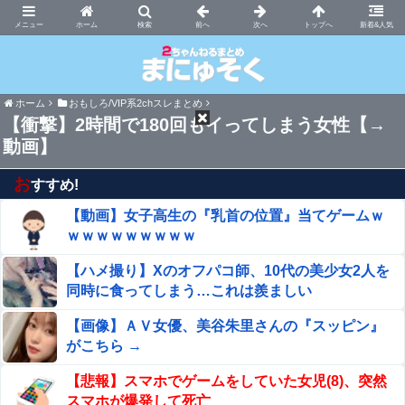
まにゅそく 2chまとめニュース速報VIP
ホーム
新着&人気
ホーム
おもしろ/VIP系2chスレまとめ
【衝撃】2時間で180回もイってしまう女性【→
動画】
お
すすめ!
【動画】女子高生の『乳首の位置』当てゲームｗ
ｗｗｗｗｗｗｗｗｗ
【ハメ撮り】Xのオフパコ師、10代の美少女2人を
同時に食ってしまう…これは羨ましい
【画像】ＡＶ女優、美谷朱里さんの『スッピン』
がこちら →
【悲報】スマホでゲームをしていた女児(8)、突然
スマホが爆発して死亡