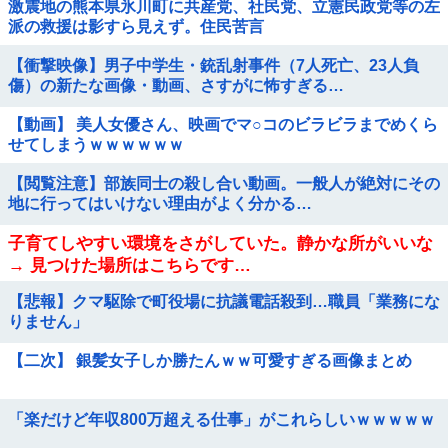
激震地の熊本県氷川町に共産党、社民党、立憲民政党等の左
派の救援は影すら見えず。住民苦言
【衝撃映像】男子中学生・銃乱射事件（7人死亡、23人負
傷）の新たな画像・動画、さすがに怖すぎる…
【動画】 美人女優さん、映画でマ○コのビラビラまでめくら
せてしまうｗｗｗｗｗｗ
【閲覧注意】部族同士の殺し合い動画。一般人が絶対にその
地に行ってはいけない理由がよく分かる…
子育てしやすい環境をさがしていた。静かな所がいいな
→ 見つけた場所はこちらです…
【悲報】クマ駆除で町役場に抗議電話殺到…職員「業務にな
りません」
【二次】 銀髪女子しか勝たんｗｗ可愛すぎる画像まとめ
「楽だけど年収800万超える仕事」がこれらしいｗｗｗｗｗ