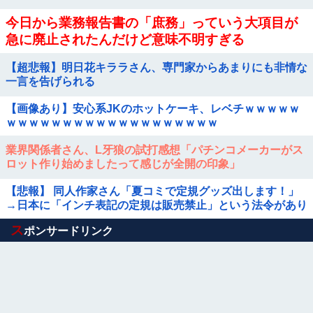
今日から業務報告書の「庶務」っていう大項目が
急に廃止されたんだけど意味不明すぎる
【超悲報】明日花キララさん、専門家からあまりにも非情な
一言を告げられる
【画像あり】安心系JKのホットケーキ、レベチｗｗｗｗｗ
ｗｗｗｗｗｗｗｗｗｗｗｗｗｗｗｗｗｗｗ
業界関係者さん、L牙狼の試打感想「パチンコメーカーがス
ロット作り始めましたって感じが全開の印象」
【悲報】 同人作家さん「夏コミで定規グッズ出します！」
→日本に「インチ表記の定規は販売禁止」という法令があり
頒布中止に
Powered by livedoor 相互RSS
ス
ポンサードリンク