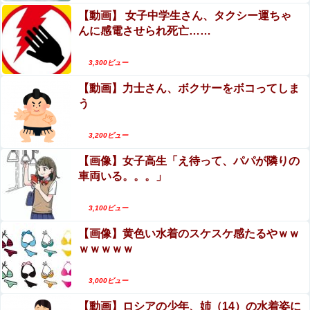
ったわ」
【動画】 女子中学生さん、タクシー運ちゃ
んに感電させられ死亡……
3,300ビュー
Powered by livedoor 相互RSS
【動画】力士さん、ボクサーをボコってしま
う
3,200ビュー
【画像】女子高生「え待って、パパが隣りの
車両いる。。。」
3,100ビュー
【画像】黄色い水着のスケスケ感たるやｗｗ
ｗｗｗｗｗ
3,000ビュー
【動画】ロシアの少年、姉（14）の水着姿に