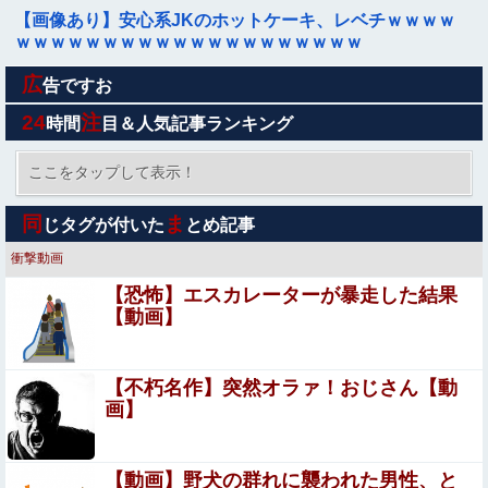
【画像あり】安心系JKのホットケーキ、レベチｗｗｗｗ
ｗｗｗｗｗｗｗｗｗｗｗｗｗｗｗｗｗｗｗｗ
広
激震地の熊本県氷川町に共産党、社民党、立憲民政党等の
告ですお
左派の救援は影すら見えず。住民苦言
24
注
時間
目＆人気記事ランキング
【悲報】米倉涼子さん、フライデーに不意討ちされてしま
うｗｗｗｗｗ（画像あり）
ここをタップして表示！
【画像】 山之内すず、お●ぱいが聳え立つｗｗｗｗｗｗｗ
同
ま
じタグが付いた
とめ記事
ｗ
衝撃動画
【画像】 オタサーの姫、大集合させたったｗｗｗｗｗｗｗ
【恐怖】エスカレーターが暴走した結果
ｗｗｗ
【動画】
【悲報】若手有望騎手（20）が素行不良で師匠の調教師を
激怒させてしまい引退に追い込まれそう
【不朽名作】突然オラァ！おじさん【動
離婚調停中のトメ発言「躾のなってない嫁に虐げられる息
画】
子が可哀想で可哀想で。私達夫婦は夜も眠れず主人は心臓
病で倒れた。嫁子はヒトゴロシだ。逮捕して欲しい」
【画像】 こういう『横乳』が見える服装ｗｗｗｗｗｗ
【動画】野犬の群れに襲われた男性、と