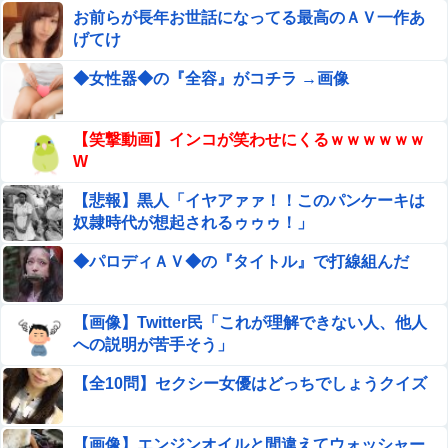
兄嫁が義母に「くそババアﾀﾋね！」と座椅子を投げつけ
お前らが長年お世話になってる最高のＡＶ一作あ
た。赤ちゃんに対する謎の言葉を「下ネタの暴言」と酷い
げてけ
勘違いをして狂暴化した話ｗｗｗ←勘違いでブチギレるの
【超悲報】明日花キララさん、専門家からあまりにも非情
ヤバすぎるだろ
◆女性器◆の『全容』がコチラ →画像
な一言を告げられる
【速報】USスチール、1800億円の黒字
【笑撃動画】インコが笑わせにくるｗｗｗｗｗｗ
wwwwwwwwwwwwwwwwwwwwwwww
W
【二次】 銀髪女子しか勝たんｗｗ可愛すぎる画像まと
【悲報】黒人「イヤアァァ！！このパンケーキは
め
奴隷時代が想起されるゥゥゥ！」
【謎】女「43億円注文して………キャンセルっと！」←こ
◆パロディＡＶ◆の『タイトル』で打線組んだ
いつの目的
【閲覧注意】フットサルの試合中に顔面が2つに割れて死
【画像】Twitter民「これが理解できない人、他人
亡した選手の動画、凄すぎる
への説明が苦手そう」
【悲報】20歳男性「年金？払わんでええやろw」→事故で
【全10問】セクシー女優はどっちでしょうクイズ
手足切断、障害年金一生貰えないと知り泣く
エロ漫画『性転換アプリの正しい使い方』をrawやhitomi
を使わずに無料で読む方法│もげたま
【画像】エンジンオイルと間違えてウォッシャー