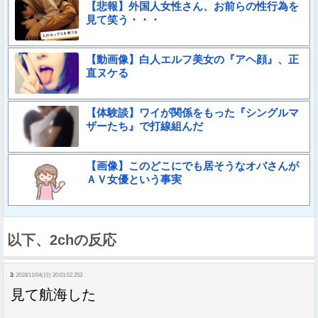
【悲報】外国人女性さん、お前らの性行為を
見て笑う・・・
【動画像】白人エルフ美女の『アヘ顔』、正
直ヌケる
【体験談】ワイが関係をもった『シングルマ
ザーたち』で打線組んだ
【画像】このどこにでも居そうなオバさんが
ＡＶ女優という事実
以下、2chの反応
3:
2018/11/04(日) 20:01:52.253
見て航海した