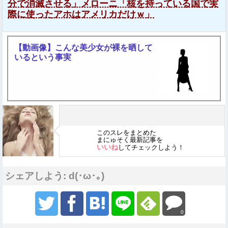
分で消滅させる」メローニ「核を持っている国で実
際に使ったアホはアメリカだけｗ」
【動画像】こんな美少女が裸を晒して
いるという事実
このスレをまとめた
まにゅそく最新記事を
いいね
してチェックしよう！
シェアしよう: d(･ω･｡)
0