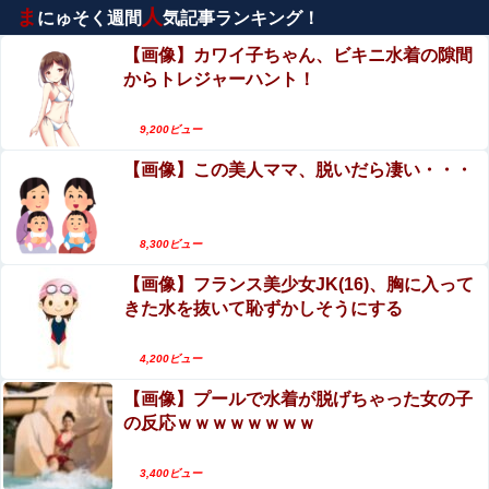
ま
人
にゅそく週間
気記事ランキング！
エロ漫画『先生なのに、ハジメテを元教え子にお
【悲痛】溺れた11歳息子を助けようと川へ…40歳父親が死
そわるなんて!～元教え子が同僚に!?編～』をraw
亡 息子は母親が救助 愛知
【画像】カワイ子ちゃん、ビキニ水着の隙間
やhitomiを使わずに無料で読む方法│エデンの林
からトレジャーハント！
【第5弾】FANZA「50％OFFキャンペーン」開
檎/中条亮
【画像】 コスプレイヤーさん(19)、お○ぱいが美しすぎて
催！人気の最新作・AVデビュー作品、VR作品が
AIと間違われるｗｗ
9,200ビュー
期間限定セール中！
【動画】メガネデブ、めちゃスムーズに無銭飲食
【動画】メガネデブ、めちゃスムーズに無銭飲食してしま
【画像】この美人ママ、脱いだら凄い・・・
してしまうｗｗｗｗ
うｗｗｗｗ
エロ漫画『性転換アプリの正しい使い方』をraw
【動画】 美人女優さん、映画でマ○コのビラビラまでめく
やhitomiを使わずに無料で読む方法│もげたま
8,300ビュー
らせてしまうｗｗｗｗｗｗ
【画像】フランス美少女JK(16)、胸に入って
栗原もみじ、ヌード写真集がエロい！ミスアサ芸
【日向坂46】初の会場ｷﾀ━(ﾟ∀ﾟ)━!!!!『18th Single ひな
きた水を抜いて恥ずかしそうにする
2026審査員特別賞の乳首、最高！！
た坂46 LIVE』の開催が決定！
【衝撃映像】男子中学生・銃乱射事件（7人死亡、
日本兵撃ち施設に131億円…習近平が愛国心を煽った結
4,200ビュー
果、「抗日テーマパーク｣が中国各地に広がる！他
23人負傷）の新たな画像・動画、さすがに怖すぎ
【画像】プールで水着が脱げちゃった女の子
る…
【ハメ撮り】この小学生のママ（35歳）なら土下座し
の反応ｗｗｗｗｗｗｗｗ
てでもヤリたい
3,400ビュー
(；´ん`)「うちの兄貴、戒名を最安でお願いしたら三文字だ