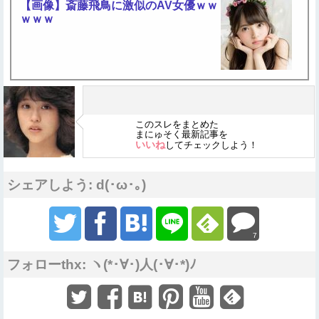
【画像】斎藤飛鳥に激似のAV女優ｗｗ
ｗｗｗ
このスレをまとめた
まにゅそく最新記事を
いいね
してチェックしよう！
シェアしよう: d(･ω･｡)
7
フォローthx: ヽ(*･∀･)人(･∀･*)ﾉ