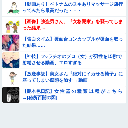
【悲報】イッヌさん、飼い主の『レズプレイ』を見てドン引
【動画あり】ベトナムのヌキありマッサージ店行
き・・・
ってみたら最高だった・・・
【動画】力士さん、ボクサーをボコってしまう
【画像】強盗男さん、『女格闘家』を襲ってしま
った結果 →
【画像】新人AV女優さん、ジブリキャラのコスプレでチンポ
を硬めてくるｗｗｗｗｗｗｗ
【告白タイム】覆面合コンカップルが覆面を取っ
た結果……
【動画】アンドロイドみたいな女子小学生が発見される
【神技】フ○ラチオのプロ（女）が男性を15秒で
【動画】美少女4人組の20年後の姿がヤバいwwwwww
射精させる動画、エロすぎる
【放送事故】美女さん『絶対にイカせる椅子』に
★★同格のように語られてるけど実際は『雲泥の差』があるも
座ってしまい痴態を晒す →動画
のと言えば？
【衝撃】ガチで『意識高い無能』が好きなワードと言えば？
【艶本色日記】女 性 器 の 種 類 11 種 が こ ち ら
→[秘所百開の図]
【動画像】飛行機に『水銀』を持ち込めない理由がこれ【→】
【画像】巨大マンボウの稚魚さん、金平糖みたいでカワイイｗ