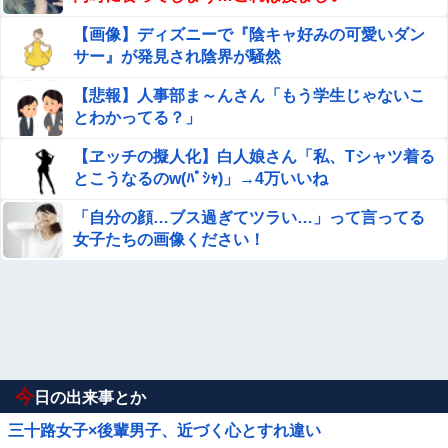
【画像】ディズニーで『陰キャ好みの可愛いダン
サー』が発見され陰界が騒然
【悲報】人事部ま～んさん「もう学生じゃないこ
とわかってる？」
【ヱッチの擬人化】白人娘さん「私、Tシャツ着る
とこうなるのw(ﾊﾟｼｬ)」→4万いいね
「自分の顔…ブス過ぎてツラい…」って言ってる
女子たちの画像ください！
今
日の出来事とか
三十路女子×後輩男子、近づく心とすれ違い