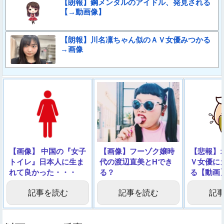
【朗報】鋼メンタルのアイドル、発見される
【→動画像】
【朗報】川名凜ちゃん似のＡＶ女優みつかる
→画像
【画像】 中国の『女子
【画像】フーゾク嬢時
【悲報】
トイレ』日本人に生ま
代の渡辺直美とHでき
Ｖ女優に
れて良かった・・・
る？
る【動画
記事を読む
記事を読む
記