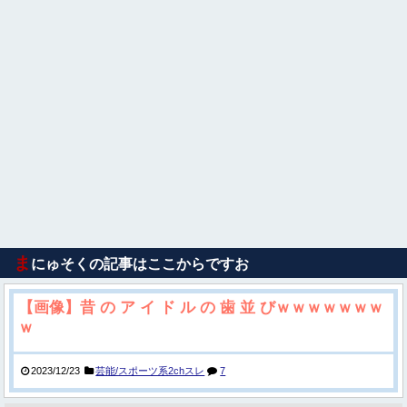
ま
にゅそくの記事はここからですお
【画像】昔 の ア イ ド ル の 歯 並 びｗｗｗｗｗｗｗ
ｗ
2023/12/23
芸能/スポーツ系2chスレ
7