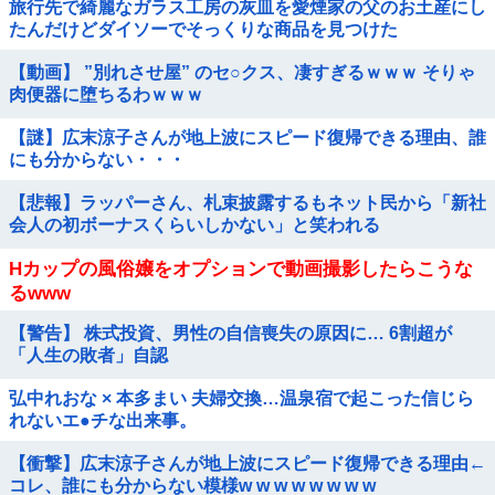
旅行先で綺麗なガラス工房の灰皿を愛煙家の父のお土産にし
たんだけどダイソーでそっくりな商品を見つけた
【動画】 ”別れさせ屋” のセ○クス、凄すぎるｗｗｗ そりゃ
肉便器に堕ちるわｗｗｗ
【謎】広末涼子さんが地上波にスピード復帰できる理由、誰
にも分からない・・・
【悲報】ラッパーさん、札束披露するもネット民から「新社
会人の初ボーナスくらいしかない」と笑われる
Hカップの風俗嬢をオプションで動画撮影したらこうな
るwww
【警告】 株式投資、男性の自信喪失の原因に… 6割超が
「人生の敗者」自認
弘中れおな × 本多まい 夫婦交換…温泉宿で起こった信じら
れないエ●チな出来事。
【衝撃】広末涼子さんが地上波にスピード復帰できる理由←
コレ、誰にも分からない模様w w w w w w w w