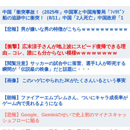
中国「衝突事故！（2025年」中国軍と中国海警局「ﾌｨﾘﾋﾟﾝ
船の追跡中に衝突！（8/11」中国「2人死亡」中国政府「1
年間隠蔽」日本「隠蔽され...
【悲報】男が嫌いな男の特徴がこちらｗｗｗｗｗｗｗｗｗｗ
【衝撃】広末涼子さんが地上波にスピード復帰できる理
由←コレ、誰にも分からない模様w w w w w w w w
【閲覧注意】サッカーの試合中に落雷、選手1人が即死する
瞬間が「伝説級の映像」だと話題に・・・
【画像】 このハゲにやられたJKがたくさんいるという事実
【朗報】ファイアーエムブレムさん、ついにキャラ成長率が
ゲーム内で見れるようになる
【悲報】Google、Geminiのせいで史上初のマイナスキャッ
シュフローに陥る