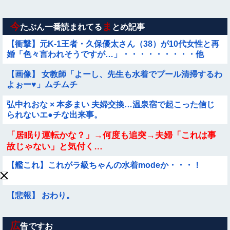
【動画像】女の子「ウエスト？・・・60㎝だよ！」
今
ま
たぶん一番読まれてる
とめ記事
【衝撃】元K-1王者・久保優太さん（38）が10代女性と再
婚「色々言われそうですが…」・・・・・・・・・他
【画像】 女教師「よーし、先生も水着でプール清掃するわ
よぉー♥」ムチムチ
弘中れおな × 本多まい 夫婦交換…温泉宿で起こった信じ
られないエ●チな出来事。
「居眠り運転かな？」→何度も追突→夫婦「これは事
故じゃない」と気付く…
【艦これ】これがラ級ちゃんの水着modeか・・・！
【悲報】 おわり。
広
【謎】広末涼子さんが地上波にスピード復帰できる理由、
告ですお