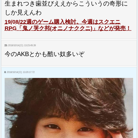
生まれつき歯並びええからこういうの奇形に
しか見えんわ
19/08/22週のゲーム購入検討。今週はスクエニ
RPG「鬼ノ哭ク邦(オニノナククニ)」などが発売！
15:
2018/10/14(日) 13:23:49.39
今のAKBとかも酷い奴多いぞ
8:
2018/10/14(日) 13:20:17.72