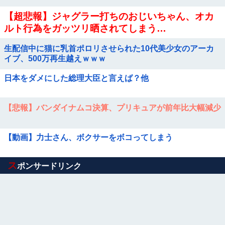
【超悲報】ジャグラー打ちのおじいちゃん、オカ
ルト行為をガッツリ晒されてしまう…
生配信中に猫に乳首ポロリさせられた10代美少女のアーカ
イブ、500万再生越えｗｗｗ
日本をダメにした総理大臣と言えば？他
【悲報】バンダイナムコ決算、プリキュアが前年比大幅減少
【動画】力士さん、ボクサーをボコってしまう
Powered by livedoor 相互RSS
ス
ポンサードリンク