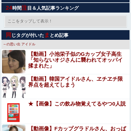
誰にも分からない・・・
24
注
時間
目＆人気記事ランキング
【画像あり】中学生くらいに見える女の子がうなぎを食べ
てるけど、お●ぱいにしか目が行かない
ここをタップして表示！
【悲報】ライザさん、お●ぱいを触られてしまうｗｗｗｗ
同
ま
じタグが付いた
とめ記事
ｗｗｗｗ
～の思い出
アイドル
【画像】元モデルのTBS新人アナさん、プリケツ
【動画】小池栄子似のGカップ女子高生
「知らないオジさんに襲われてオッパイ
揉まれた」
【衝撃】広末涼子さんが地上波にスピード復帰できる理由
←コレ、誰にも分からない模様w w w w w w w w
【動画】韓国アイドルさん、ヱチヱチ限
ウトのセクハラを夫に泣いて訴えても「いいじゃないかそ
界点を超えてしまう
のくらい。我慢してたらご褒美あげるから」と迫られた。
夫が気持ち悪くて悲鳴をあげたら「うるさい」とグーで殴
【エ●漫画】一番シコれる属性『姉の友達』に決定する
られた
★【画像】この飲み物覚えてるやつ0人説
ｗｗｗ
発達障害の息子を「育て方が悪いw」とバカにし育児放棄
するコトメ。代わりに私が育てた結果、高校生になったコ
Sponsored Link
【動画像】Fカップグラドルさん、おっぱ
トメコが放った「発言」にコトメ絶叫←他人に預けっぱな