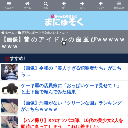
まにゅそく 2chまとめニュース速報VIP
ホーム
新着&人気
ホーム
芸能/スポーツ系2chスレまとめ
【画像】昔 の ア イ ド ル の 歯 並 びｗｗｗｗｗ
ｗｗｗ
お
すすめ!
【画像】令和の『美人すぎる犯罪者たち』がこち
ら →
ケーキ屋の店員娘に「おっぱいケーキ見せて！」
と土下座で頼んでみた結果
【画像】汚職がない『クリーンな国』ランキング
がこちらｗｗｗｗ
【ハメ撮り】Xのオフパコ師、10代の美少女2人を
同時に食ってしまう…これは羨ましい