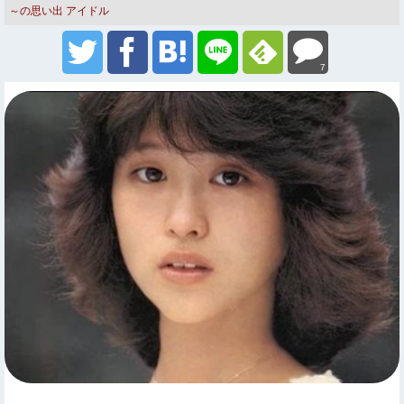
～の思い出
アイドル
7