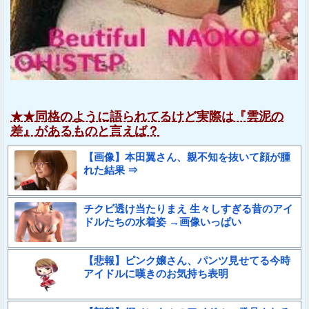
★★同格のように語られてるけど実際は『雲泥の
差』があるものと言えば？
【画像】本田翼さん、親不知を抜いて顔が腫
れた結果 ⇒
チクビ透け当たりまえ 生々しすぎる昔のアイ
ドルたちの水着姿 →画像いっぱい
【悲報】ピンク嬢さん、パンツ見せてる今時
アイドルに嘆きのお気持ち表明