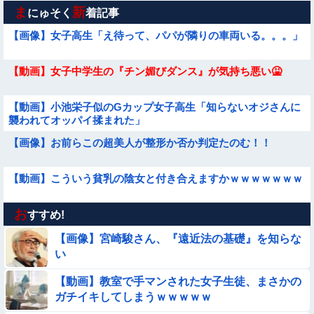
ま
新
にゅそく
着記事
【画像】女子高生「え待って、パパが隣りの車両いる。。。」
【動画】女子中学生の『チン媚びダンス』が気持ち悪い🤮
【動画】小池栄子似のGカップ女子高生「知らないオジさんに
襲われてオッパイ揉まれた」
【画像】お前らこの超美人が整形か否か判定たのむ！！
【動画】こういう貧乳の陰女と付き合えますかｗｗｗｗｗｗｗ
お
【動画】韓国アイドルさん、ヱチヱチ限界点を超えてしまう
すすめ!
【画像】宮崎駿さん、『遠近法の基礎』を知らな
【動画】デブの喧嘩 ガチでヤバい……
い
【動画】教室で手マンされた女子生徒、まさかの
【動画】ピザ屋のバイト女、クッソせこい『ツマミ食い』をし
ガチイキしてしまうｗｗｗｗｗ
て炎上