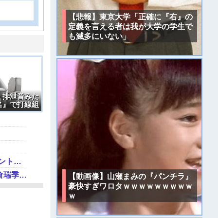
【悲報】東京大学「正確に『右』の
定義を言える者は我が大学の学生で
も滅多にいない」
】排泄音みた
名』で打線組
【速報】共産党「これは酷い…京都市でマイナンバーカードを持たない29万人がポイント給付事業から排除された」
【画像】IカップJDグラドルさん、ドスケベ水着で海に出没してしまうwwwwwww麻倉瑞季、プライベートのビキニ姿がセクシーすぎて万バズ！！！
【動画像】山瀬まみの『パンチラ』
豪快すぎワロタｗｗｗｗｗｗｗｗｗ
ｗ