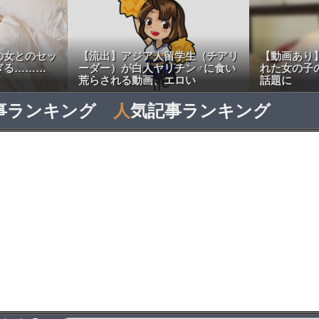
の女とのセッ
【流出】アジア人留学生（チアリ
【動画あり
ぎる………
ーダー）が白人ヤリチン♂に食い
れた女の子
荒らされる動画、エロい
話題に
事ランキング
人
気記事ランキング