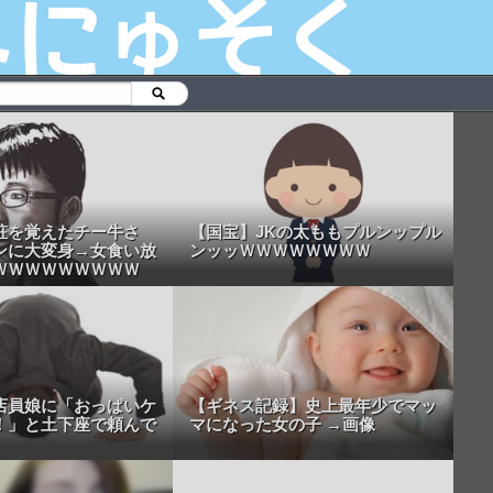
粧を覚えたチー牛さ
【国宝】JKの太ももプルンップル
ンに大変身→女食い放
ンッッＷＷＷＷＷＷＷＷ
ＷＷＷＷＷＷＷＷＷ
店員娘に「おっぱいケ
【ギネス記録】史上最年少でマッ
！」と土下座で頼んで
マになった女の子 →画像