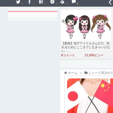
-
-
-
-
-
1
【動画】地下アイドルさん(17)、売
れるためにここまでしなきゃいけな
い……
9コメント
21,000ビュー
ホーム
ニュース系2ch