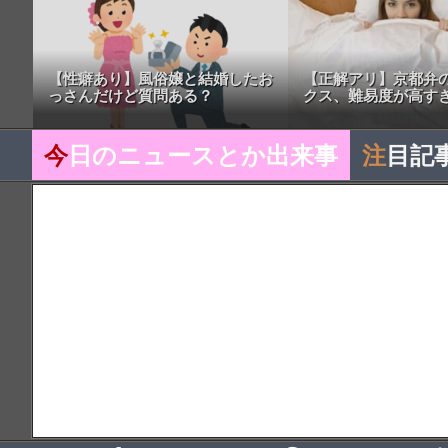
【性癖あり】風俗嬢と結婚したお
【正解アリ】京都弁
っさんだけど質問ある？
クス、難易度が高す
今
日のニュースとか出来事
注
目記