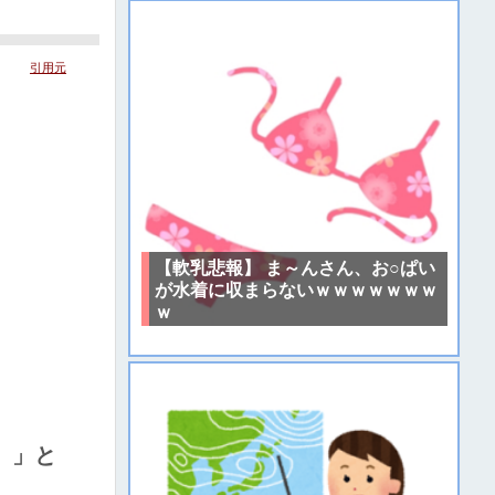
引用元
【軟乳悲報】 ま～んさん、お○ぱい
が水着に収まらないｗｗｗｗｗｗｗ
ｗ
）」と