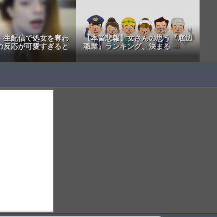
】生配信で処女を奪わ
【本音悲報】女さんの思う『底辺
の反応が可愛すぎると
職業』ランキング、決まる