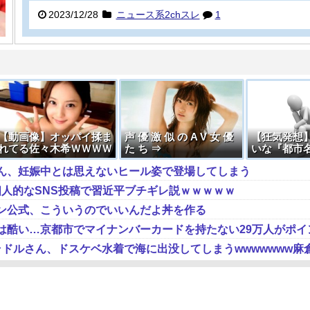
2023/12/28
ニュース系2chスレ
1
【動画像】オッパイ揉ま
声 優 激 似 の A V 女 優
【狂気発想
れてる佐々木希ＷＷＷＷ
た ち ⇒
いな『都市
ＷＷＷＷＷ
んだで
ん、妊娠中とは思えないヒール姿で登場してしまう
個人的なSNS投稿で習近平ブチギレ説ｗｗｗｗｗ
ン公式、こういうのでいいんだよ丼を作る