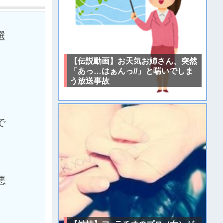
選
【伝説動画】お天気お姉さん、突然
「あっ…はぁんっ//」と喘いでしま
う放送事故
で
悪