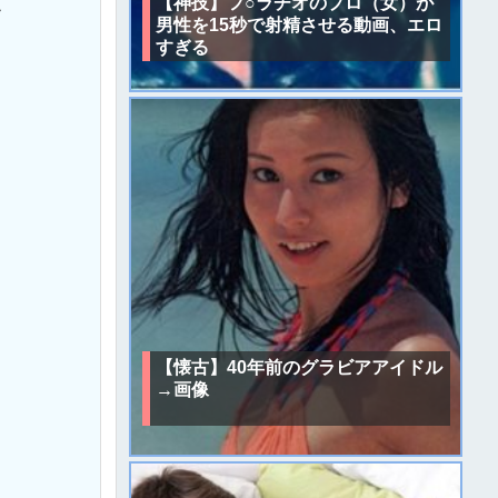
反
【神技】フ○ラチオのプロ（女）が
男性を15秒で射精させる動画、エロ
すぎる
【懐古】40年前のグラビアアイドル
→画像