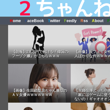
H
ome
F
aceBook
T
witter
F
eedly
R
ss
A
bout
F
【朗報】2.8万円で抱ける『韓国の
【画像】反フェミ女
フーゾク嬢』がこちらＷＷＷ
人ばかりな件ＷＷＷ
【画像】生田絵梨花ちゃん激似の
【夫婦喧嘩どっちが
ＡＶ女優ＷＷＷＷＷＷＷ
「家にはゲームに使
ないの！ギャオオオ
画】