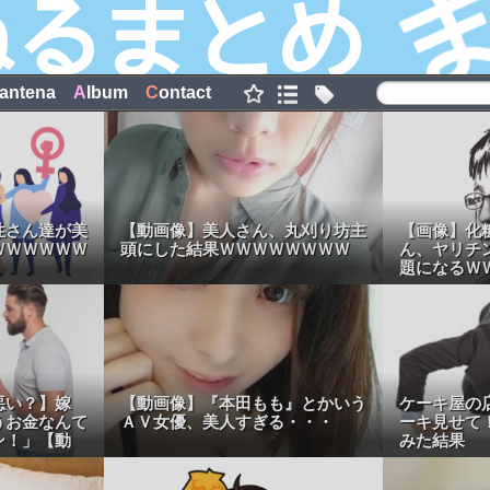
antena
A
lbum
C
ontact
性さん達が美
【動画像】美人さん、丸刈り坊主
【画像】化
ＷＷＷＷＷＷ
頭にした結果ＷＷＷＷＷＷＷＷ
ん、ヤリチ
題になるＷ
悪い？】嫁
【動画像】『本田もも』とかいう
ケーキ屋の
うお金なんて
ＡＶ女優、美人すぎる・・・
ーキ見せて
ン！」【動
みた結果