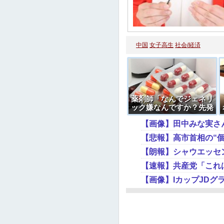
中国
女子高生
社会/経済
薬剤師「なんでジェネリ
ック嫌なんですか？先発
品と全く同じですよ？
【画像】田中みな実さ
W」
【悲報】高市首相の“
【朗報】シャウエッセ