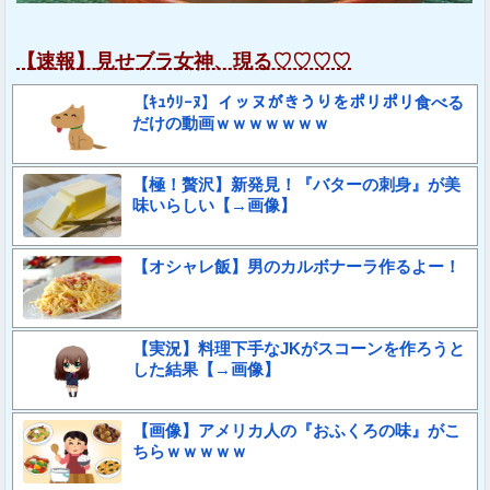
【速報】見せブラ女神、現る♡♡♡♡
【ｷｭｳﾘｰﾇ】イッヌがきうりをポリポリ食べる
だけの動画ｗｗｗｗｗｗｗ
【極！贅沢】新発見！『バターの刺身』が美
味いらしい【→画像】
【オシャレ飯】男のカルボナーラ作るよー！
【実況】料理下手なJKがスコーンを作ろうと
した結果【→画像】
【画像】アメリカ人の『おふくろの味』がこ
ちらｗｗｗｗｗ