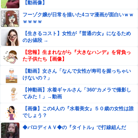
洗うんだけど何度言っても旦那が自分の食べた食器を水に
【動画像】
つけておいてくれない。「あっ忘れてた」って言いながら
若者〈転勤本気でイヤだ〉企業危機感「辞令１枚で行って
フーゾク嬢が日常を描いた4コマ漫画が面白いｗｗ
何回も繰り返す
もらえるとは思っていない」手当１００万円も…会社が働
ｗｗｗｗ
く場所を決める時代に転機
【朗報】話題作『みいちゃんと山田さん』、大物漫画
【生きるコスト】女性が『普通の女』になるため
家たちから絶賛されるwwww
のお値段 →
池田瑛紗ちゃん、｢Qさま｣出演ｷﾀ━(ﾟ∀ﾟ)━!【乃木坂46】
【悲報】生まれながら『大きなハンデ』を背負っ
他
た子供たち【画像】
まだ墓石があるだけマシと見るべきか。今はもう合葬墓ば
【動画】女さん「なんで女性が寿司を握っちゃい
かり
けないの？」
【画像あり】リーンの翼とかいう物語のエンディングが富
【神動画】水着ギャルさん「360°カメラで撮影し
野作品の中でも屈指の美しさを誇る作品
てみた！」→動画
【悲報】 憧れのトイレセッ○スしたらｗｗｗｗｗｗｗｗｗ
【画像】この4人の『水着美女』５０歳の女性は誰
ｗｗｗｗｗｗ
でしょう？
【画像】∧∨の設定みたいな野球部女子マネージャーが発
◆パロディＡＶ◆の『タイトル』で打線組んだ
見されるwwwwww