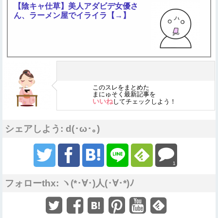
【陰キャ仕草】美人アダビデ女優さ
ん、ラーメン屋でイライラ【→】
このスレをまとめた
まにゅそく最新記事を
いいね
してチェックしよう！
シェアしよう: d(･ω･｡)
1
フォローthx: ヽ(*･∀･)人(･∀･*)ﾉ