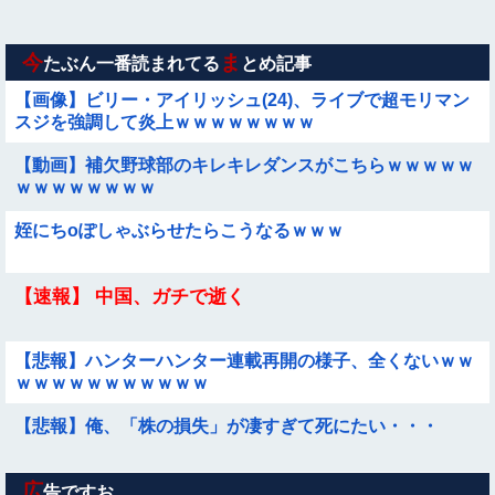
【経済正体】中国の自動車販売量の『水増し方法』がこちらｗ
ｗｗｗｗｗｗｗ
今
ま
たぶん一番読まれてる
とめ記事
【画像】ビリー・アイリッシュ(24)、ライブで超モリマン
スジを強調して炎上ｗｗｗｗｗｗｗｗ
【動画】補欠野球部のキレキレダンスがこちらｗｗｗｗｗ
ｗｗｗｗｗｗｗｗ
姪にちoぽしゃぶらせたらこうなるｗｗｗ
【速報】 中国、ガチで逝く
【悲報】ハンターハンター連載再開の様子、全くないｗｗ
ｗｗｗｗｗｗｗｗｗｗｗ
【悲報】俺、「株の損失」が凄すぎて死にたい・・・
広
元日向坂46・松田好花、食中毒で「腹痛とおう吐と下痢が
告ですお