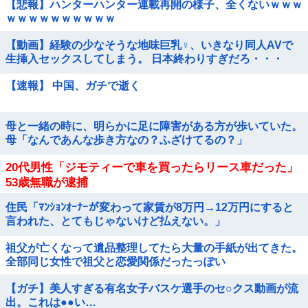
【悲報】ハンターハンター連載再開の様子、全くないｗｗｗ
ｗｗｗｗｗｗｗｗｗｗ
【動画】経験の少なそうな地味巨乳♀、いきなり同人AVで
生挿入セックスしてしまう。 日本終わりすぎだろ・・・
【速報】 中国、ガチで逝く
母と一緒の時に、明らかに足に障害がある方が歩いていた。
母「なんであんな歩き方なの？ふざけてるの？」
20代男性「ジモティーで車を買ったらリース車だった」
53歳無職が逮捕
住民「ﾏﾝｼｮﾝｵｰﾅｰが変わって家賃が8万円→12万円にすると
言われた、とてもじゃないけど払えない。」
祖父が亡くなって遺品整理してたら大量の手紙が出てきた。
全部同じ女性で祖父と恋愛関係だったっぽい
【ガチ】美人すぎる有名女子バスケ選手のセ○クス動画が流
出。これは●●い…