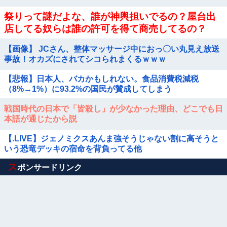
祭りって謎だよな、誰が神輿担いでるの？屋台出
店してる奴らは誰の許可を得て商売してるの？
【画像】 JCさん、整体マッサージ中におっ〇い丸見え放送
事故！オカズにされてシコられまくるｗｗｗ
【悲報】日本人、バカかもしれない。食品消費税減税
（8%→1%）に93.2%の国民が賛成してしまう
戦国時代の日本で「皆殺し」が少なかった理由、どこでも日
本語が通じたから説
【.LIVE】ジェノミクスあんま強そうじゃない割に高そうと
いう恐竜デッキの宿命を背負ってる他
Powered by livedoor 相互RSS
ス
ポンサードリンク