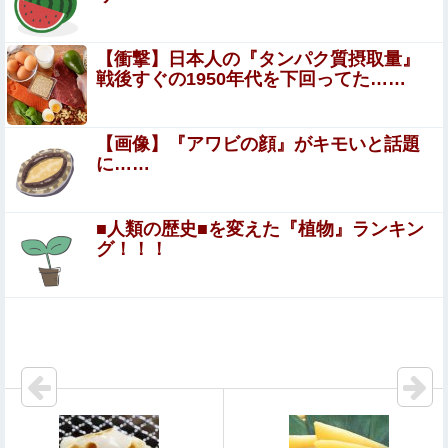
る・・・・・
【悲報】日本人、バカかもしれない。食品消費税減税
【衝撃】日本人の『タンパク質摂取量』
（8%→1%）に93.2%の国民が賛成してしまう
戦後すぐの1950年代を下回ってた……
祭りって謎だよな、誰が神輿担いでるの？屋台出店してる
奴らは誰の許可を得て商売してるの？
【画像】『アワビの顔』がキモいと話題
に……
【緊急】ワイ、会社でガチでやらかしたんだけど詳しいや
つ来て・・・・・・
■人類の歴史■を変えた『植物』ランキン
【日向坂46】公式からの注意喚起、ヤフートップに掲
グ！！！
載される他
同窓会帰りに既婚チ〇ポつまみ食いする一般人みさき(27)
【画像】大阪の高校「制服を”これ”に変えたら志願者がめ
ちゃくちゃ増えた」
仕事が出来ない奴の特徴「飯が遅い」「運転下手」