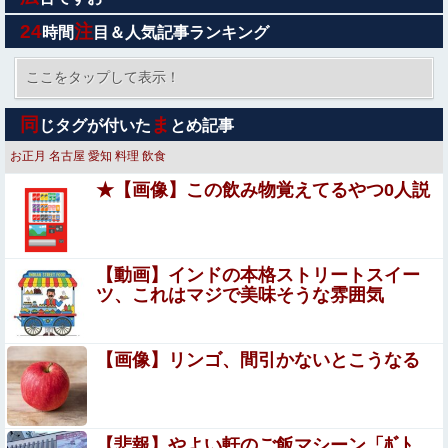
止まらない」原因は夏の風物詩だった
24
注
時間
目＆人気記事ランキング
【悲報】高市首相の“個人的なSNS投稿”で習近平ブチギレ
説ｗｗｗｗｗ
ここをタップして表示！
【画像】『To LOVEる』のアクキー、不評だった理由が明
同
ま
じタグが付いた
とめ記事
確すぎる
お正月
名古屋
愛知
料理
飲食
【動画】首都高で4tトラックが原因の玉突き事故に巻き込
★【画像】この飲み物覚えてるやつ0人説
まれた軽バンの車載。
20代男性「ジモティーで車を買ったらリース車だった」53
歳無職が逮捕
【動画】インドの本格ストリートスイー
俺「事務職って楽でいいよなー」事務職妻「…」→辞令が
ツ、これはマジで美味そうな雰囲気
出て事務職になった俺「やっぱ俺事務向いてないわ」妻
「私も貴方の妻は向いてないと思う。離婚しましょう」俺
【ガチ注意】中国製ルーター使ってるやつ、◯◯が仕
「えっ」
【画像】リンゴ、間引かないとこうなる
込まれてるかもしれないぞ・・・他
【画像】 風俗に行くと毎回こういう"恵体メロン"お姉さん
(35)を指名してしまうんやが・・・
【悲報】やよい軒のご飯マシーン「ﾎﾞﾄ