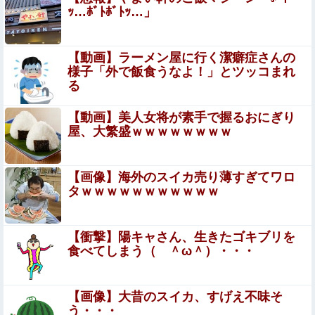
ｯ…ﾎﾞﾄﾎﾞﾄｯ…」
【速報】病院の屋上で「死神に扮して」患者をじっと見つ
めていた男性を逮捕
【ガチ】美人すぎる有名女子バスケ選手のセ○クス動画が
【動画】ラーメン屋に行く潔癖症さんの
流出。これは●●い…
様子「外で飯食うなよ！」とツッコまれ
る
伊藤百花の仕事バンバン取ってくるDHの営業担
当凄くないか？今年のボーナス凄いことになりそ
【動画】美人女将が素手で握るおにぎり
屋、大繁盛ｗｗｗｗｗｗｗｗ
う！！【AKB48いともも】
戦国時代の日本で「皆殺し」が少なかった理由、どこでも
日本語が通じたから説
【画像】海外のスイカ売り薄すぎてワロ
【画像】 JCさん、整体マッサージ中におっ〇い丸見え放
タｗｗｗｗｗｗｗｗｗｗｗ
送事故！オカズにされてシコられまくるｗｗｗ
【画像】旅人女子「夜景を撮りたかっただけなのに、故郷
【衝撃】陽キャさん、生きたゴキブリを
の村が燃やされたみたいになった」←26万ｲｲﾈｗｗｗｗ
食べてしまう（ ＾ω＾）・・・
亜鉛１日100mg飲んだらこうなるｗｗｗ
【画像】大昔のスイカ、すげえ不味そ
【悲報】NHK、ガチで『恐ろしい事実』が判明す
う・・・