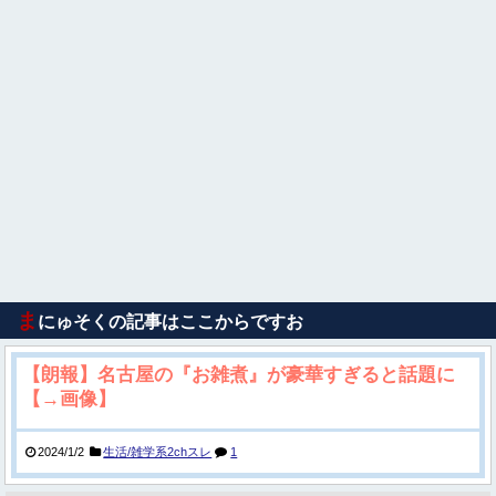
ま
にゅそくの記事はここからですお
【朗報】名古屋の『お雑煮』が豪華すぎると話題に
【→画像】
2024/1/2
生活/雑学系2chスレ
1