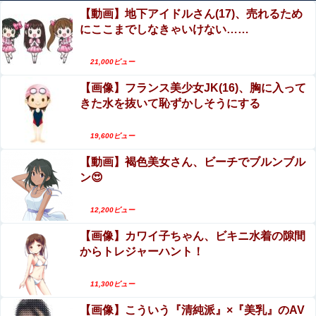
影山優佳、赤ランジェリー×網タイツがスケベ過ぎる！只
同人AVで生挿入セックスしてしまう。 日本終わり
【動画】地下アイドルさん(17)、売れるため
の痴女だろ・・・
すぎだろ・・・
にここまでしなきゃいけない……
エロ漫画『女学校で男ひとりなので校則で性欲の
エロ漫画『女学校で男ひとりなので校則で性欲のはけ口に
はけ口にされる日常 2時限目』をrawやhitomiを使
される日常 2時限目』をrawやhitomiを使わずに無料で読
21,000ビュー
わずに無料で読む方法│クレスタ
む方法│クレスタ
エロ漫画『改変おじさん』をrawやhitomiを使わず
【画像】フランス美少女JK(16)、胸に入って
【速報】日本共産党、沖縄県知事選で公職選挙法違
に無料で読む方法│スタジオサウスポー
反！！！ 110番通報されても辞全くめない件
きた水を抜いて恥ずかしそうにする
【動画】首都高で4tトラックが原因の玉突き事故
【流出】 清楚系女子大生、裏でこんなハードコアセ○クス
に巻き込まれた軽バンの車載。
19,600ビュー
してたとか嘘だろ…（動画あり）
【動画】褐色美女さん、ビーチでブルンブル
エロ漫画『りんこと叔父さんの初めての夏休み』
【動画】経験の少なそうな地味巨乳♀、いきなり同人AVで
ン😍
をrawやhitomiを使わずに無料で読む方法│しぷお
生挿入セックスしてしまう。 日本終わりすぎだろ・・・
る
影山優佳、赤ランジェリー×網タイツがスケベ過ぎ
12,200ビュー
透け透け！！ 山本里菜アナ【GIF動画あり】
る！只の痴女だろ・・・
【画像】カワイ子ちゃん、ビキニ水着の隙間
からトレジャーハント！
【悲報】台風13号の進路予想がおかしい 直角に曲がって
九州上陸の可能性
11,300ビュー
【画像】こういう『清純派』×『美乳』のAV