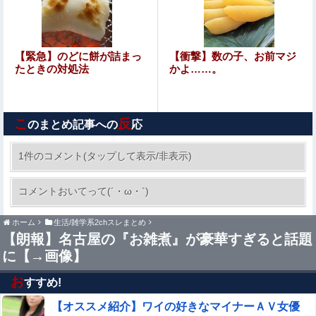
女子小学生｢先生、好き｣ 教師｢くっ…(葛藤｣→我慢できず
ハメ撮りカーセックスして教員免許剥奪
柴田柚菜 「まゆたんは1人でいても1人で喋ってて…」
【緊急】のどに餅が詰まっ
【衝撃】数の子、お前マジ
【乃木坂46】
たときの対処法
かよ……。
38歳マザコン夫の誕生日に「むしゅこたんおめでとう！」
と義実家を飾り付ける超過干渉トメ！ご近所さんを招待し
こ
反
てあげたら、38歳メタボ夫が登場して近所のおじいさんが
のまとめ記事への
応
【疑問】日本経済、30年停滞←今まで何してたん？wwww
大爆発する事態に
他
1件のコメント(タップして表示/非表示)
【悲報】医者「娘さん、ダウン症です」キラキラ
コメントおいてって(´・ω・`)
女さん「人生終わった」⇒絶望へ！！！！
ホーム
生活/雑学系2chスレまとめ
住民「ﾏﾝｼｮﾝｵｰﾅｰが変わって家賃が8万円→12万円にすると
【朗報】名古屋の『お雑煮』が豪華すぎると話題
言われた、とてもじゃないけど払えない。」
に【→画像】
【閲覧注意】麻薬カルテルに処刑される男「待って！こん
な死に方聞いてない！」⇒ これはヤバい
お
すすめ!
【オススメ紹介】ワイの好きなマイナーＡＶ女優
先に帰宅して先に夕飯を食べる旦那。私が帰宅して食器を