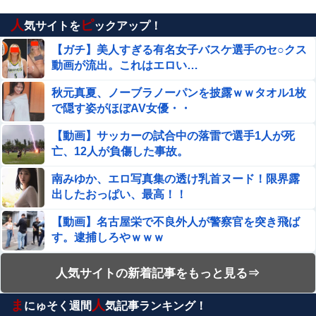
ろ！」⇒ 結果・・・（動画あり）
人
ピ
気サイトを
ックアップ！
【原神】シアターでの召使いの心強さは異常 次で餅取りた
い
【ガチ】美人すぎる有名女子バスケ選手のセ○クス
動画が流出。これはエロい…
【朗報】れみひゅーさん、ケータリングに鳥取和牛をゲッ
トしてしまう【AKB48徳永羚海/坂川陽香】
秋元真夏、ノーブラノーパンを披露ｗｗタオル1枚
で隠す姿がほぼAV女優・・
【動画】 グラドルのエ●チは凄い！極上のお●ぱいに綺麗
な体の無防備な姿はエ□ぃ！
【動画】サッカーの試合中の落雷で選手1人が死
亡、12人が負傷した事故。
アニメ『僕は友達が少ない（はがない）』、15周年記念に
エ●チすぎる新規イラストが描かれる
南みゆか、エロ写真集の透け乳首ヌード！限界露
出したおっぱい、最高！！
【画像】 ボーイッシュメスガキ、男湯に侵入してしまうｗ
ｗｗｗｗｗｗｗｗｗ
【動画】名古屋栄で不良外人が警察官を突き飛ば
す。逮捕しろやｗｗｗ
【ガチ】美人すぎる有名女子バスケ選手のセ○クス動画が
流出。これはエロい…
【閲覧注意】麻薬カルテルに処刑される男「待っ
人気サイトの新着記事をもっと見る⇒
【ガンプラ】 PGU νガンダム、4割引きの店舗が現れる…
て！こんな死に方聞いてない！」⇒ これはヤバい
安いけど置く場所が…
ま
人
にゅそく週間
気記事ランキング！
【動画】経験の少なそうな地味巨乳♀、いきなり