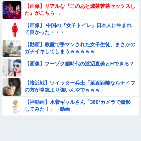
【画像】この美人ママ、脱いだら凄い・・・
【画像】リアルな『このあと滅茶苦茶セックスし
た』がこちら →
【画像】日本のえちえち女性犯罪者ｗｗｗｗｗｗｗ
【画像】 中国の『女子トイレ』日本人に生まれ
て良かった・・・
【動画】 女子中学生さん、タクシー運ちゃんに感電させられ死
亡……
【動画】教室で手マンされた女子生徒、まさかの
ガチイキしてしまうｗｗｗｗｗ
【動画】広島に落とされた『原子爆弾』の『再現動画』がこち
ら・・・
【画像】フーゾク嬢時代の渡辺直美とHできる？
【画像】夏のバイクがヤバすぎるｗｗｗｗｗ
【接近戦】ツイッター兵士「至近距離ならナイフ
【画像】プールに来てた水着JCたち どの娘を選ぶの？
の方が拳銃より強いんやでｗｗｗ」
★【画像】この飲み物覚えてるやつ0人説
【神動画】水着ギャルさん「360°カメラで撮影
してみた！」→動画
【衝撃】ガチで『意識高い無能』が好きなワードと言えば？
【動画】中国の『上級の暮らし』がコレらしい