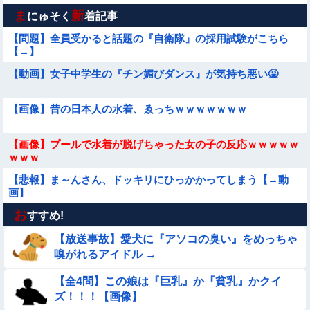
ま
新
にゅそく
着記事
【問題】全員受かると話題の『自衛隊』の採用試験がこちら
【→】
【動画】女子中学生の『チン媚びダンス』が気持ち悪い🤮
【画像】昔の日本人の水着、ゑっちｗｗｗｗｗｗｗ
【画像】プールで水着が脱げちゃった女の子の反応ｗｗｗｗｗ
ｗｗｗ
【悲報】ま～んさん、ドッキリにひっかかってしまう【→動
画】
お
【画像】アキバに美脚の痴女バニー集団襲来ｗｗｗｗｗｗｗｗ
すすめ!
ｗｗ
【放送事故】愛犬に『アソコの臭い』をめっちゃ
【画像】女幽霊さん、セクシー女優デビュー！！！
嗅がれるアイドル →
【全4問】この娘は『巨乳』か『貧乳』かクイ
【ロマン】世界を動かした暗号ランキング
ズ！！！【画像】