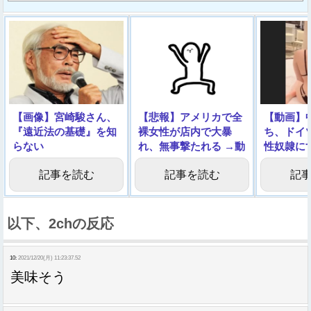
【画像】宮崎駿さん、
【悲報】アメリカで全
【動画】
『遠近法の基礎』を知
裸女性が店内で大暴
ち、ドイ
らない
れ、無事撃たれる →動
性奴隷に
画像
功
記事を読む
記事を読む
記
以下、2chの反応
10:
2021/12/20(月) 11:23:37.52
美味そう