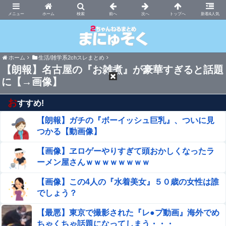
まにゅそく 2chまとめニュース速報VIP
ホーム
新着&人気
ホーム
生活/雑学系2chスレまとめ
【朗報】名古屋の『お雑煮』が豪華すぎると話題
に【→画像】
お
すすめ!
【朗報】ガチの『ボーイッシュ巨乳』、ついに見
つかる【動画像】
【画像】ヱロゲーやりすぎて頭おかしくなったラ
ーメン屋さんｗｗｗｗｗｗｗｗ
【画像】この4人の『水着美女』５０歳の女性は誰
でしょう？
【最悪】東京で撮影された『レ●プ動画』海外でめ
ちゃくちゃ話題になってしまう・・・