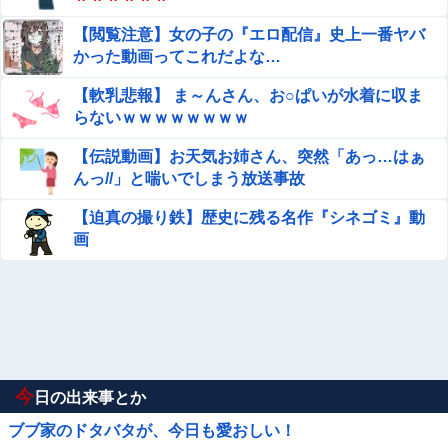
【閲覧注意】女の子の『エロ配信』史上一番ヤバ
かった動画ってこれだよな…
【軟乳悲報】 ま～んさん、お○ぱいが水着に収ま
らないｗｗｗｗｗｗｗｗ
【伝説動画】お天気お姉さん、突然「あっ…はぁ
んっ//」と喘いでしまう放送事故
【迫真の撮り鉄】歴史に残る名作『シネゴミ』動
画
今
日の出来事とか
ブブ家のドタバタが、今日も愛おしい！