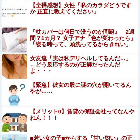
【悲報】松本人志、ゴム人間と入れ替わる他
【全裸感想】女性「私のカラダどうです
か 正直に教えてください」
【悲報】粗品、永久追放ｗｗｗｗｗｗｗｗｗｗｗｗｗｗｗ
（証拠あり）
『枕カバーは何日で洗うのか問題』 2週
間？1カ月？ 女子アナ「色が変わったら」
森香澄アナ ボディコン、谷間、セクシーショット！！
「寝る時って、頭洗ってるからきれい」
【GIF動画あり】
【放送事故】フジテレビ、女子大生を大量投入して闇深エ
女友達「実は私デリヘルしてるんだ…」
ロ番組ｗｗｗｗ
←どう反応するのが正解だったんだ
よ・・・
【画像】 芸能界を引退した爆乳グラドル(23)さ
ん、SNSで最新お○ぱいが発見されてしまうｗｗ
【緊急】彼女の股に謎の穴が開いてるん
やが……
ｗｗ
【悲報】女性配信者「アスペの検査してみた…みんなこれ
わかるの？」
【メリット0】賃貸の保証会社ってなんや
【驚愕】 インドネシア、[ドラえもんが16人発見されるｗ
ねん！！！
ｗｗｗｗｗｗｗｗ
英国人「安心感が違う」冨安健洋、パレス移籍当日にデビ
■若い女の子■からする『甘い匂い』の正
ュー！圧巻3連続ブロックも披露で現地サポが気づく..【海