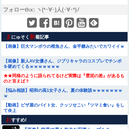
フォローthx: ヽ(*･∀･)人(･∀･*)ﾉ
ま
新
にゅそく
着記事
【画像】巨大マンボウの稚魚さん、金平糖みたいでカワイイｗ
【画像】新人AV女優さん、ジブリキャラのコスプレでチンポ
を硬めてくるｗｗｗｗｗｗｗ
★★同格のように語られてるけど実際は『雲泥の差』があるも
のと言えば？
【悩み相談】昭和の高1女子さん、夏の体験談ｗｗｗｗｗｗｗ
ｗ
【動画】ピザ屋のバイト女、クッソせこい『ツマミ食い』をし
て炎上
お
【朗報】メンヘラ女の子、可愛すぎると話題にｗｗｗｗｗｗｗ
すすめ!
ｗｗｗｗ