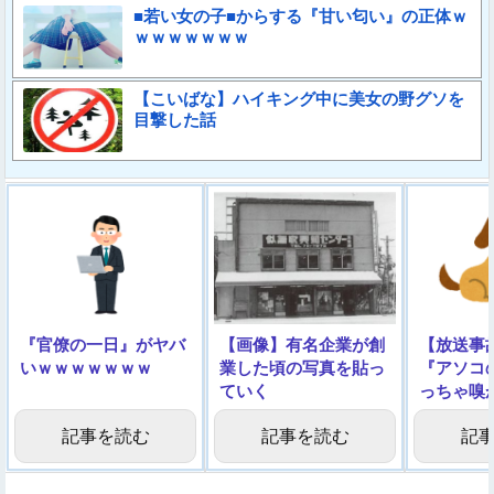
■若い女の子■からする『甘い匂い』の正体ｗ
ｗｗｗｗｗｗｗ
【こいばな】ハイキング中に美女の野グソを
目撃した話
『官僚の一日』がヤバ
【画像】有名企業が創
【放送事
いｗｗｗｗｗｗｗ
業した頃の写真を貼っ
『アソコ
ていく
っちゃ嗅
ル →
記事を読む
記事を読む
記