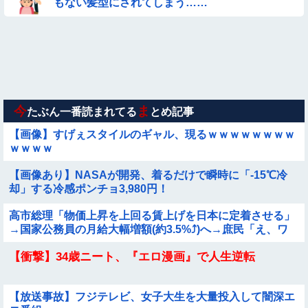
もない髪型にされてしまう……
【要審議】４歳娘が描いたママのお尻ｗｗｗｗｗ【画像】
◉★日本の結婚式のこのルール 外国人は笑うらしいな
【動画】白人「日本で一番美味い食べ物はこれな、試してみ
ろ！飛ぶぞ」
今
ま
たぶん一番読まれてる
とめ記事
【画像】すげぇスタイルのギャル、現るｗｗｗｗｗｗｗｗ
ｗｗｗｗ
【画像あり】NASAが開発、着るだけで瞬時に「-15℃冷
却」する冷感ポンチョ3,980円！
高市総理「物価上昇を上回る賃上げを日本に定着させる」
→国家公務員の月給大幅増額(約3.5%⤴)へ→庶民「え、ワ
イらは❓」
【衝撃】34歳ニート、『エロ漫画』で人生逆転
【放送事故】フジテレビ、女子大生を大量投入して闇深エ