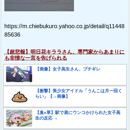
https://m.chiebukuro.yahoo.co.jp/detail/q11448
85636
【超悲報】明日花キララさん、専門家からあまりに
も非情な一言を告げられる
【画像】女子高生さん、ブチギレ
【衝撃】美少女アイドル「うんこは月一回く
らい」【→画像】
【臭×草】駅で肩にウンコかけられた女子高
生の反応 →