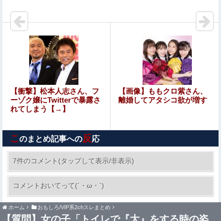
【閲覧注意】イスラム教徒の指導者、11歳の女子小学生を
めちゃくちゃにヤってしまう…（動画あり）
株の資産7億円あるのに「株主優待」で生活してガンにな
る人生・・・
手マン嫌がる彼氏持ちギャル「ねぇもうやめて！」⇒ マ○
コは正直だった結果…
【悲報】20歳男性「年金？払わんでええやろw」→事故で
【衝撃】松本人志さん、フ
【画像】ももクロ紫さん、
手足切断、障害年金一生貰えないと知り泣く
ーゾク嬢にTwitterで暴露さ
離婚してアタシコ欲が増す
れてしまう【→】
イーロン・マスク「中国のロボットはデタラメで遠隔操作
してるだけ」
こ
反
のまとめ記事への
応
【画像】キングダムの河了貂、「あったけぇ壁」に引き続
き更に味方をぶっ殺す作戦を実行する
7件のコメント(タップして表示/非表示)
８～１３歳の少年１９人に自宅で性的暴行やわい
コメントおいてって(´・ω・`)
せつ、３１歳男に懲役１５年
ホーム
おもしろ/VIP系2chスレまとめ
手マン嫌がる彼氏持ちギャル「ねぇもうやめて！」⇒ マ○
Sponsored Link
【質問】女の子「トイレで『大』をする時の姿
コは正直だった結果…