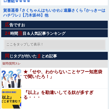
ロ番組ｗｗｗｗ
賀喜遥香 ｢さくちゃんはちいかわ｣ 遠藤さくら ｢かっきーは
ハチワレ｣【乃木坂46】他
広
【画像】女さん、ミニ過ぎる浴衣を着た写真を投稿して叩
告ですお
かれるｗｗｗｗ
24
注
時間
目＆人気記事ランキング
【悲報】へずまりゅう（35）ボランティアのため熊本に行
くも体調不良で病院に行く
ここをタップして表示！
【画像】 JCさん、足漕ぎボートで回遊中にアソコがモロ
同
ま
じタグが付いた
とめ記事
見えになってしまうｗｗｗ
疑問/質問スレ
ちいかわ、想像以上に奥が深かったｗｗｗ「喋る奴」と
★「せや、わからないことヤフー知恵袋
「喋らない奴」で人格に差がある模様
で聞いたろ！」
【英断】靖国神社、境内におけるコスプレや軍装の禁止を
発表「厳粛で神聖なる場所」
『以上』を勘違いしてる奴が多すぎ
【日向坂46】 お悩み... 某メンバーにある新規ファンが誕
る・・・
生していた