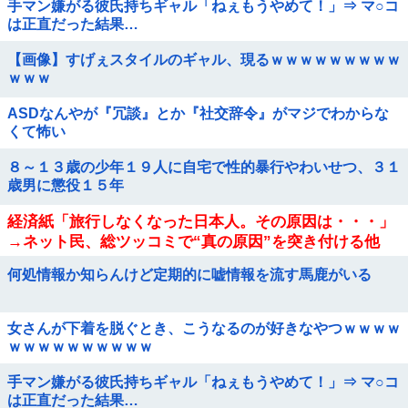
手マン嫌がる彼氏持ちギャル「ねぇもうやめて！」⇒ マ○コ
は正直だった結果…
【画像】すげぇスタイルのギャル、現るｗｗｗｗｗｗｗｗｗ
ｗｗｗ
ASDなんやが『冗談』とか『社交辞令』がマジでわからな
くて怖い
８～１３歳の少年１９人に自宅で性的暴行やわいせつ、３１
歳男に懲役１５年
経済紙「旅行しなくなった日本人。その原因は・・・」
→ネット民、総ツッコミで“真の原因”を突き付ける他
何処情報か知らんけど定期的に嘘情報を流す馬鹿がいる
女さんが下着を脱ぐとき、こうなるのが好きなやつｗｗｗｗ
ｗｗｗｗｗｗｗｗｗｗ
手マン嫌がる彼氏持ちギャル「ねぇもうやめて！」⇒ マ○コ
は正直だった結果…