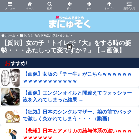
まにゅそく 2chまとめニュース速報VIP
ホーム
新着&人気
ホーム
おもしろ/VIP系2chスレまとめ
【質問】女の子「トイレで『大』をする時の姿
勢・・・あたしって変ですか？」【→画像】
お
すすめ!
【画像】女版の『チー牛』がこちらｗｗｗｗｗｗ
ｗｗｗｗｗｗｗｗｗｗｗ
【画像】エンジンオイルと間違えてウォッシャー
液を入れてしまった結果 →
【狂気】日本のシングルマザー、娘の前でバック
で激しく突かれてしまう・・・（動画）
【悲報】日本とアメリカの給与体系の違いｗｗｗ
ｗｗｗｗｗｗ