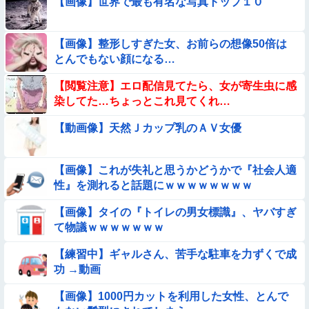
【画像】世界で最も有名な写真トップ１０
【悲報】イッヌさん、飼い主の『レズプレイ』を見てドン引
き・・・
【画像】整形しすぎた女、お前らの想像50倍は
【動画】こういう貧乳の陰女と付き合えますかｗｗｗｗｗｗｗ
とんでもない顔になる…
【動画】野犬の群れに襲われた男性、とんでもない方法で制圧
【閲覧注意】エロ配信見てたら、女が寄生虫に感
するｗｗｗｗｗｗｗ
染してた…ちょっとこれ見てくれ…
【参考画像】脱がしたら『残念オッパイ』を褒める時の模範解
【動画像】天然Ｊカップ乳のＡＶ女優
答
★★昨晩、久しぶりに嫁とセックスしたんだが・・・
【画像】これが失礼と思うかどうかで『社会人適
性』を測れると話題にｗｗｗｗｗｗｗｗ
【動画あり】ボーイッシュ美少女「どうしたん？おっぱい揉
む？❤」
【画像】タイの『トイレの男女標識』、ヤバすぎ
【動画】力士さん、ボクサーをボコってしまう
て物議ｗｗｗｗｗｗｗ
【練習中】ギャルさん、苦手な駐車を力ずくで成
【動画】アンドロイドみたいな女子小学生が発見される
功 →動画
【動画像】女の子「ウエスト？・・・60㎝だよ！」
【画像】1000円カットを利用した女性、とんで