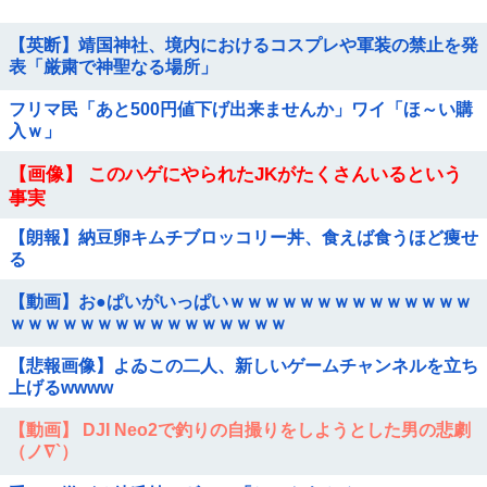
【英断】靖国神社、境内におけるコスプレや軍装の禁止を発
表「厳粛で神聖なる場所」
フリマ民「あと500円値下げ出来ませんか」ワイ「ほ～い購
入ｗ」
【画像】 このハゲにやられたJKがたくさんいるという
事実
【朗報】納豆卵キムチブロッコリー丼、食えば食うほど痩せ
る
【動画】お●ぱいがいっぱいｗｗｗｗｗｗｗｗｗｗｗｗｗｗ
ｗｗｗｗｗｗｗｗｗｗｗｗｗｗｗｗ
【悲報画像】よゐこの二人、新しいゲームチャンネルを立ち
上げるwwww
【動画】 DJI Neo2で釣りの自撮りをしようとした男の悲劇
（ノ∇`）