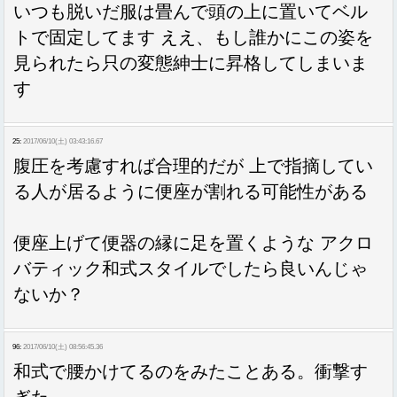
いつも脱いだ服は畳んで頭の上に置いてベル
トで固定してます ええ、もし誰かにこの姿を
見られたら只の変態紳士に昇格してしまいま
す
25:
2017/06/10(土) 03:43:16.67
腹圧を考慮すれば合理的だが 上で指摘してい
る人が居るように便座が割れる可能性がある
便座上げて便器の縁に足を置くような アクロ
バティック和式スタイルでしたら良いんじゃ
ないか？
96:
2017/06/10(土) 08:56:45.36
和式で腰かけてるのをみたことある。衝撃す
ぎた。