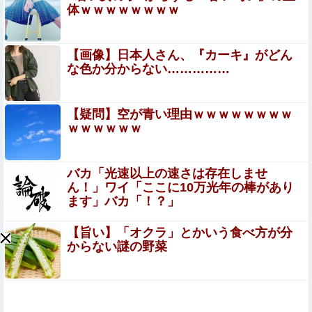
体ｗｗｗｗｗｗｗｗ
外の反応】
会社「辞めたいなら辞めろ。お前の代わりはいくらでもい
る」→結果ｗｗｗｗｗｗｗｗｗ
【画像】日本人さん、『カーキ』がどん
スマホゲー業界、終わりの始まり…倒産件数が過去最多ペ
な色か分からない……………
ース「数億円かけても爆ﾀﾋ」
【悲報】 ワイ(33)、明日嫁(34)と妊活しないといけなくて
【疑問】空が青い理由ｗｗｗｗｗｗｗｗ
辛い
ｗｗｗｗｗｗ
女さんが下着を脱ぐとき、こうなるのが好きなやつｗｗｗ
ｗｗｗｗｗｗｗｗｗｗｗ
バカ「光速以上の速さは存在しませ
ん！」ワイ「ここに10万光年の棒があり
元温泉ピンクコンパニオンだけど、質問ある？
ます」バカ「！？」
【旨い】「オクラ」とかいう食べ方が分
フリマ民「あと500円値下げ出来ませんか」ワイ「ほ～
からない謎の野菜
い購入ｗ」
【原神】星拡散実装でチャスカまた活躍するね ただチャス
カは強さとか以前にケバくて無理