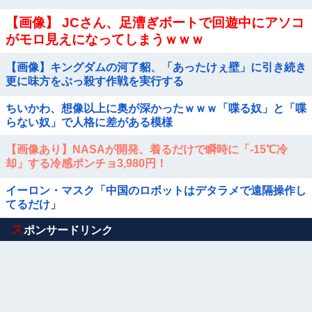
【画像】 JCさん、足漕ぎボートで回遊中にアソコ
がモロ見えになってしまうｗｗｗ
【画像】キングダムの河了貂、「あったけぇ壁」に引き続き
更に味方をぶっ殺す作戦を実行する
ちいかわ、想像以上に奥が深かったｗｗｗ「喋る奴」と「喋
らない奴」で人格に差がある模様
【画像あり】NASAが開発、着るだけで瞬時に「-15℃冷
却」する冷感ポンチョ3,980円！
イーロン・マスク「中国のロボットはデタラメで遠隔操作し
てるだけ」
Powered by livedoor 相互RSS
ス
ポンサードリンク