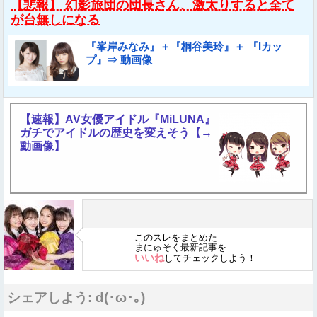
【悲報】 幻影旅団の団長さん、激太りすると全て
が台無しになる
『峯岸みなみ』＋『桐谷美玲』＋ 『Iカッ
プ』⇒ 動画像
【速報】AV女優アイドル『MiLUNA』
ガチでアイドルの歴史を変えそう【→
動画像】
このスレをまとめた
まにゅそく最新記事を
いいね
してチェックしよう！
シェアしよう: d(･ω･｡)