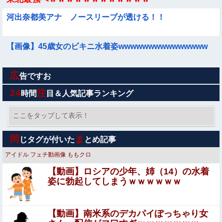
河出奈都美アナ ノースリーブが透ける！！
【画像】45歳女のビキニ水着姿wwwwwwwwwwwwwww
広
【画像】女さん「貧乳だから男水着で市民プールいったら
告ですお
周りがコソコソしだしてやばいwwwwwwww」5万いいね
24
注
時間
目＆人気記事ランキング
我が家のボドゲ趣味に「古臭いｗｗ」とマウントを取って
きた義弟嫁、謎の対抗心でスマホゲームに100万単位の重
ここをタップして表示！
課金＆借金発覚で離婚確定！「お前らがボドゲやってるの
国家予算が枯渇したロシアが山賊の真似事を開始、金銀貴
が悪い」と責任転嫁してきたんだがｗｗｗｗ
同
ま
じタグが付いた
とめ記事
金属じゃなくて自動車とかってところがリアリティありす
ぎる……
アイドル
フェチ動画像
ももクロ
彫り師YouTuber「タトゥー入れてる奴は全員バカです」
【動画】ロシアの少年、姉（14）の水着
「すごい民度低い」
姿に勃起してしまうｗｗｗｗｗｗ
【画像】 JSJCの開脚トレーニング、ほぼ性交ｗｗｗｗｗ
ｗｗｗｗｗｗ
【動画】南米系のデカパイぽっちゃり女
Sponsored Link
【画像】井戸田潤が愛した『乳首』がこちら