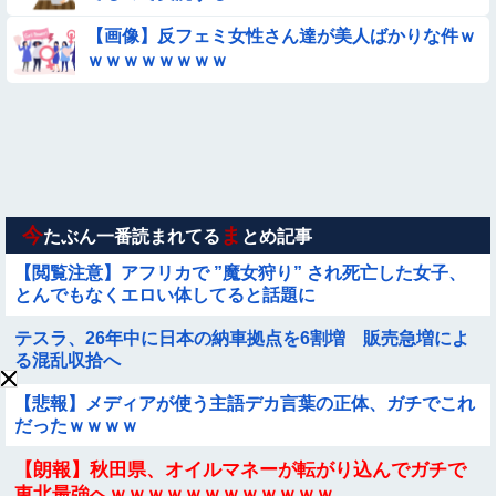
◉★日本の結婚式のこのルール 外国人は笑うらしいな
【画像】反フェミ女性さん達が美人ばかりな件ｗ
ｗｗｗｗｗｗｗｗ
【朗報】メンヘラ女の子、可愛すぎると話題にｗｗｗｗｗｗｗ
ｗｗｗｗ
【悲報】昭和世代さん、「1時間弱」は1時間に満たない、「1
時間強」は1時間＋αだと思ってる😭
★★昨晩、久しぶりに嫁とセックスしたんだが・・・
今
ま
たぶん一番読まれてる
とめ記事
【閲覧注意】アフリカで ”魔女狩り” され死亡した女子、
とんでもなくエロい体してると話題に
テスラ、26年中に日本の納車拠点を6割増 販売急増によ
る混乱収拾へ
【悲報】メディアが使う主語デカ言葉の正体、ガチでこれ
だったｗｗｗｗ
【朗報】秋田県、オイルマネーが転がり込んでガチで
東北最強へｗｗｗｗｗｗｗｗｗｗｗｗ