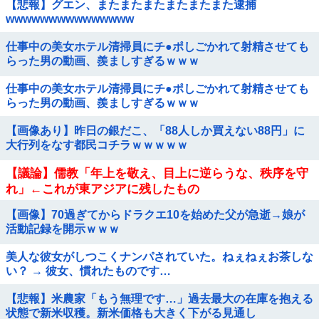
【悲報】グエン、またまたまたまたまたまた逮捕
wwwwwwwwwwwwwww
仕事中の美女ホテル清掃員にチ●ポしごかれて射精させても
らった男の動画、羨ましすぎるｗｗｗ
仕事中の美女ホテル清掃員にチ●ポしごかれて射精させても
らった男の動画、羨ましすぎるｗｗｗ
【画像あり】昨日の銀だこ、「88人しか買えない88円」に
大行列をなす都民コチラｗｗｗｗｗ
【議論】儒教「年上を敬え、目上に逆らうな、秩序を守
れ」←これが東アジアに残したもの
【画像】70過ぎてからドラクエ10を始めた父が急逝→娘が
活動記録を開示ｗｗｗ
美人な彼女がしつこくナンパされていた。ねぇねぇお茶しな
い？ → 彼女、慣れたものです…
【悲報】米農家「もう無理です…」過去最大の在庫を抱える
状態で新米収穫。新米価格も大きく下がる見通し