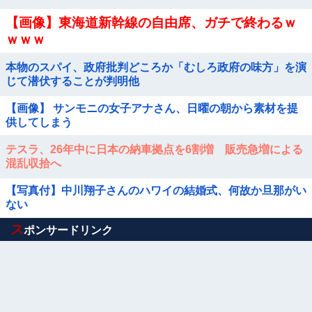
【画像】東海道新幹線の自由席、ガチで終わるｗ
ｗｗｗ
本物のスパイ、政府批判どころか「むしろ政府の味方」を演
じて潜伏することが判明他
【画像】 サンモニの女子アナさん、日曜の朝から素材を提
供してしまう
テスラ、26年中に日本の納車拠点を6割増 販売急増による
混乱収拾へ
【写真付】中川翔子さんのハワイの結婚式、何故か旦那がい
ない
Powered by livedoor 相互RSS
ス
ポンサードリンク