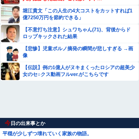
堀江貴文「この人生の4大コストをカットすれば1
億7250万円を節約できる」
【不意打ち注意】シュワちゃん(71)、背後からド
ロップキックされた結果
【悲惨】児童ポルノ摘発の瞬間が悲しすぎる →画
像
【伝説】例の1億人がヌキまくったロシアの超美少
女のセ○クス動画フルver.がこちらです
今
日の出来事とか
平穏が少しずつ壊れていく家族の物語。