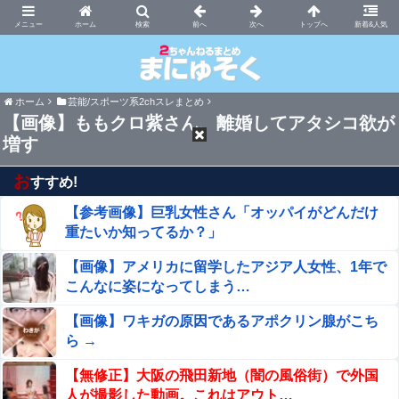
まにゅそく 2chまとめニュース速報VIP
ホーム
新着&人気
ホーム
芸能/スポーツ系2chスレまとめ
【画像】ももクロ紫さん、離婚してアタシコ欲が
増す
お
すすめ!
【参考画像】巨乳女性さん「オッパイがどんだけ
重たいか知ってるか？」
【画像】アメリカに留学したアジア人女性、1年で
こんなに姿になってしまう…
【画像】ワキガの原因であるアポクリン腺がこち
ら →
【無修正】大阪の飛田新地（闇の風俗街）で外国
人が撮影した動画。これはアウト…