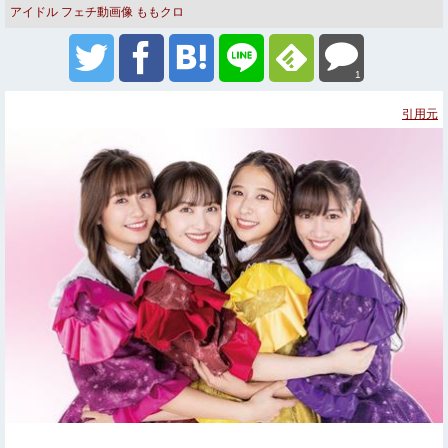
アイドル
フェチ動画像
ももクロ
1
引用元