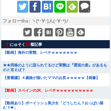
1
フォローthx: ヽ(*･∀･)人(･∀･*)ﾉ
ま
新
にゅそく
着記事
【動画】海外の変態、レベチｗｗｗｗｗｗｗ
★★同格のように語られてるけど実際は『雲泥の差』があるも
のと言えば？
【要審議】４歳娘が描いたママのお尻ｗｗｗｗｗ【画像】
【動画】スペインのJK、レベチｗｗｗｗｗｗｗｗｗｗ
【動画あり】ボーイッシュ美少女「どうしたん？おっぱい揉
む？❤」