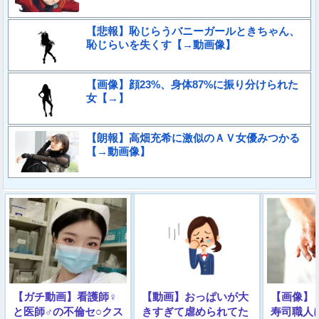
【悲報】恥じらうバニーガールときちゃん、
恥じらいを失くす【→動画像】
【画像】顔23%、身体87%に振り分けられた
女【→】
【朗報】高畑充希に激似のＡＶ女優みつかる
【→動画像】
【ガチ動画】看護師♀
【動画】おっぱいが大
【画像】
と医師♂の不倫セ○クス
きすぎて虐められてた
寿司職人