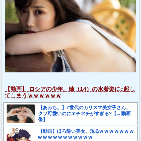
【動画】 ロシアの少年、姉（14）の水着姿に○起し
てしまうｗｗｗｗｗｗ
【あみち。】Z世代のカリスマ美女子さん、
クソ可愛いのにヱチヱチがすぎる?【→動画
像】
【動画】ほろ酔い美女、現るw w w w w w w
w w w w w w w w w w w