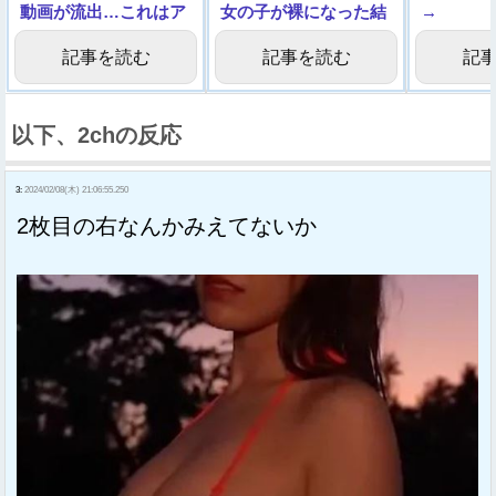
動画が流出…これはア
女の子が裸になった結
→
ウト
果
記事を読む
記事を読む
記
以下、2chの反応
3:
2024/02/08(木) 21:06:55.250
2枚目の右なんかみえてないか