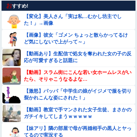
お
【参考画像】脱がしたら『残念オッパイ』を褒める時の模範解
すすめ!
答
【変化】美人さん「実は私…むかし坊主でし
【動画】南米系のデカパイぽっちゃり女さん、配信がヱ口すぎ
た！」→画像
ｗｗｗｗｗｗｗ
【画像】彼女「ゴメン ちょっと散らかってるけ
【動画】ロシアの少年、姉（14）の水着姿に勃起してしまうｗ
ど気にしないで上がって～」
ｗｗｗｗｗ
【画像】女さん「彼氏が強制わいせつで捕まって謝罪の手紙が
【動画あり】生配信で処女を奪われた女の子の反
来た」ﾊﾟｼｬｯ
応が可愛すぎると話題に
★★水着姿を見た彼氏が「核兵器並みのボディだね」って褒め
【動画】スラム街にこんな若い女ホームレスがい
てくれた(´；ω；｀)
たら、そりゃこうなるよな…
【悩み相談】昭和の高1女子さん、夏の体験談ｗｗｗｗｗｗｗ
ｗ
【激怒】パッパ「中学生の娘がイジメで服を切り
裂かれこんな姿にされた！」
【動画】町の中華料理屋さん、娘の採用で人気店になってしま
う
【動画】教室で手マンされた女子生徒、まさかの
【動画】白人「日本で一番美味い食べ物はこれな、試してみ
ガチイキしてしまうｗｗｗｗｗ
ろ！飛ぶぞ」
【妹アリ】隣の部屋で母が再婚相手の黒人とヤっ
【動画】野犬の群れに襲われた男性、とんでもない方法で制圧
てるので実況する
するｗｗｗｗｗｗｗ