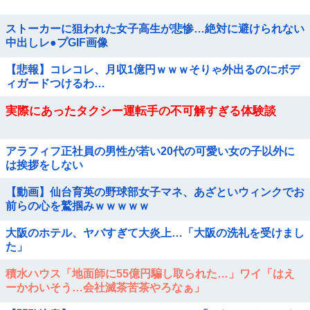
ストーカーに狙われた女子高生が悲惨…絶対に避けられない
中出しレ●プGIF画像
【悲報】コレコレ、月収1億円ｗｗｗそりゃ外出るのにボデ
ィガードつけるわ…
実際にあったタクシー運転手の不可解すぎる体験談
アラフィフ正社員の男性が若い20代の可愛い女の子以外に
は挨拶をしない
【動画】仙台育英の野球部女子マネ、あざといウィンクでお
前らの心を鷲掴みｗｗｗｗｗ
大阪のホテル、ヤバすぎて大炎上…「大阪の洗礼を受けまし
た」
積水ハウス「地面師に55億円騙し取られた…」ワイ「はえ
ーかわいそう…会社滅茶苦茶やろなぁ」