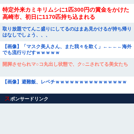
特定外来カミキリムシに1匹300円の賞金をかけた
高崎市、初日に1170匹持ち込まれる
取り放題でてんこ盛りにしてるのはまあ見かけるが持ち帰り
はなしでしょう、、、
【画像】「マスク美人さん、また我々を欺く」←←←←海外
でも流行りだすｗｗｗｗｗ
開脚させられマ○コ丸出し状態で、ク○ニされてる美女たち
【画像】避難飯、レベチｗｗｗｗｗｗｗｗｗｗｗｗｗｗｗ
Powered by livedoor 相互RSS
ス
ポンサードリンク