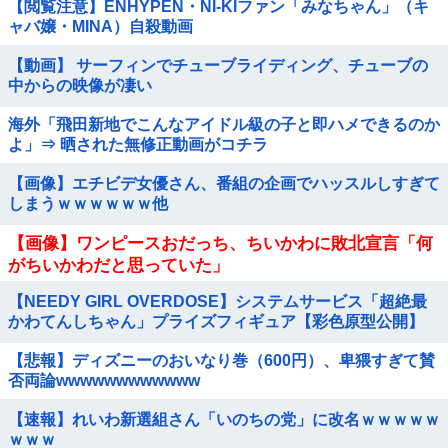
【閲覧注意】ENHYPEN・NI-KIファン「みなちゃん」（キ
ャバ嬢・MINA）自殺動画
【動画】 サーフィンでチューブライディング、チューブの
中からの映像が凄い
海外「飛田新地でこんなアイドル級の子と即ハメできるのか
よ」⇒ 晒された無修正動画がコチラ
【画像】エチビデ女優さん、番組の企画でハッスルしすぎて
しまうｗｗｗｗｗｗ他
【画像】ワンピースおだっち、ちいかわに敗北宣言「何
がちいかわだと思っていた」
【NEEDY GIRL OVERDOSE】システムサービス「超絶最
かわてんしちゃん」プライズフィギュア【彩色原型公開】
【悲報】ディズニーのおいなり巻（600円）、卑猥すぎて賛
否両論wwwwwwwwwwww
【速報】れいわ新選組さん「いのちの党」に改名ｗｗｗｗｗ
ｗｗｗ