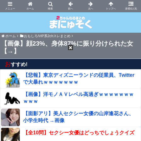
まにゅそく 2chまとめニュース速報VIP
ホーム
新着&人気
ホーム
おもしろ/VIP系2chスレまとめ
【画像】顔23%、身体87%に振り分けられた女
【→】
お
すすめ!
【悲報】東京ディズニーランドの従業員、Twitter
で大暴れｗｗｗｗｗｗｗ
【画像】洋モノＡＶレベル高過ぎｗｗｗｗｗｗｗ
ｗｗｗ
【面影アリ】美人セクシー女優の山岸逢花さん、
小学生時代 →画像
【全10問】セクシー女優はどっちでしょうクイズ