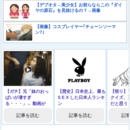
【デブオタ→美少女】お前らならこの『ダイ
ヤの原石』を見抜けるの？→画像
【画像】コスプレイヤー｢チェーンソーマ
ン?｣
【ガチ】兄「妹のおっ
【歴史】日本史上、最も
【悟り】
ぱいが凄すぎ
S E X した日本人ランキ
クイズ、
る・・・」← 動画が
ン
だと思う
1000万回再生される
グ！！！！！！！！！！
記事を読む
記事を読む
記