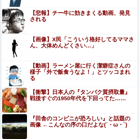
ｗｗｗｗｗ
【悲報】チー牛に効きまくる動画、発見
【画像】 エ□同人音声、「ヒロイン死亡エンド」がブーム
される
に
【悲報】ハンターハンター連載再開の様子、全くない
【画像】X民「こういう格好してるママさ
ｗｗｗｗｗｗｗｗｗｗｗｗｗ
ん、大体めんどくさい…」
謎の勢力「AI発展したらお前らは皆クビになるわ」→未だ
かつてAIのせいで失業したG民が0人の理由
【動画】ラーメン屋に行く潔癖症さんの
様子「外で飯食うなよ！」とツッコまれ
ロシア十代 ”ルージア” という女の子のAAサイズのお●ぱ
る
いグラビア。
ひろゆき氏、妻に離婚を提示される
【衝撃】日本人の『タンパク質摂取量』
戦後すぐの1950年代を下回ってた……
【朗報】菅直人元総理、再評価されるｗｗｗｗｗ
ｗｗｗｗｗｗｗｗｗｗｗｗｗ
『田舎のコンビニが恐ろしい』と話題の
画像 ←こんなの序の口だよな(´・ω・`)
今日から業務報告書の「庶務」っていう大項目が急に廃止
Sponsored Link
されたんだけど意味不明すぎる