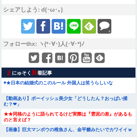
シェアしよう: d(･ω･｡)
4
フォローthx: ヽ(*･∀･)人(･∀･*)ﾉ
ま
新
にゅそく
着記事
◉★日本の結婚式のこのルール 外国人は笑うらしいな
【動画あり】ボーイッシュ美少女「どうしたん？おっぱい揉
む？❤」
★★同格のように語られてるけど実際は『雲泥の差』があるも
のと言えば？
【画像】巨大マンボウの稚魚さん、金平糖みたいでカワイイｗ