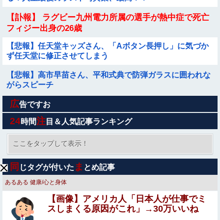
【訃報】 ラグビー九州電力所属の選手が熱中症で死亡
フィジー出身の26歳
【悲報】任天堂キッズさん、「Aボタン長押し」に気づか
ず任天堂に修正させてしまう
【悲報】高市早苗さん、平和式典で防弾ガラスに囲われな
がらスピーチ
広
【画像】 美少女「女性の皆さんへ。パンツを履かずにを履
告ですお
いてみてください」
24
注
時間
目＆人気記事ランキング
【画像】閉店間際の回転ずし、ネタの量がバグってると話
題にｗｗｗｗｗ
ここをタップして表示！
【閲覧注意】人妻がヌード動画を公開 ⇒ ネット民「赤ち
同
ま
じタグが付いた
とめ記事
ゃんに絶対に母乳を上げないで！」（衝撃動画）
あるある
健康/心と身体
【悲報】太鼓の達人、お馴染みのフォントの使用料が年間
【画像】アメリカ人「日本人が仕事でミ
6万から年間320万になったので変更に
スしまくる原因がこれ」→30万いいね
【悲報】日本円、「日米協調介入」すら無効化してしまう