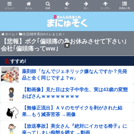
まにゅそく 2chまとめニュース速報VIP
ホーム
新着&人気
ホーム
生活/雑学系2chスレまとめ
【悲報】ボク｢偏頭痛の為お休みさせて下さい｣
会社｢偏頭痛ってww｣
お
すすめ!
薬剤師「なんでジェネリック嫌なんですか？先発
品と全く同じですよ？w」
【動画像】見た目は女子中学生、実は43歳の変態
おばさんｗｗｗｗｗｗｗｗ
【無修正流出】ＡＶのモザイクを剥がされた結
果…もう滅茶苦茶 →画像
【放送事故】美女さん『絶対にイカせる椅子』に
座ってしまい痴態を晒す →動画