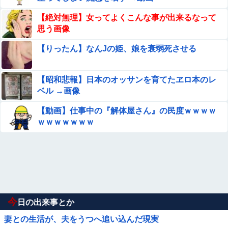
【絶対無理】女ってよくこんな事が出来るなって
思う画像
【りったん】なんJの姫、娘を衰弱死させる
【昭和悲報】日本のオッサンを育てたヱロ本のレ
ベル →画像
【動画】仕事中の『解体屋さん』の民度ｗｗｗｗ
ｗｗｗｗｗｗｗ
今
日の出来事とか
妻との生活が、夫をうつへ追い込んだ現実