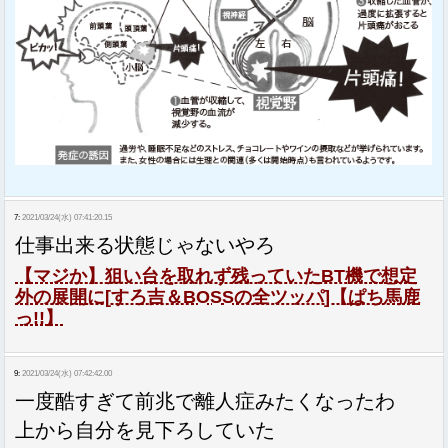
7:
2021/03/24(水) 07:41:20.15
仕事出来る状態じゃないやろ
【マジか】狙い台を取れず残っていたBT機で想定
外の展開に[すろ吉＆BOSSの全ツッパ]【ぱち馬鹿
っ!!】
9:
2021/03/24(水) 07:42:42.00
一度酷すぎて前兆で離人症みたくなったわ
上から自分を見下ろしていた