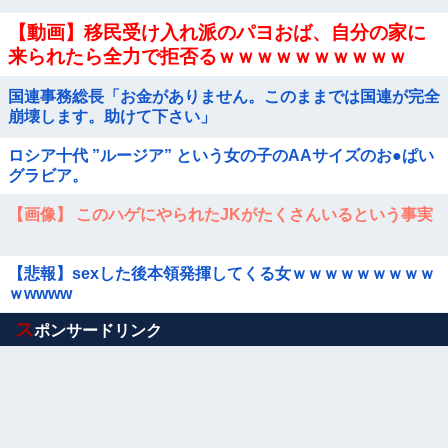
【動画】移民受け入れ派のパヨおば、自分の家に
来られたら全力で拒否るｗｗｗｗｗｗｗｗｗｗ
国連事務総長「お金がありません。このままでは国連が完全
崩壊します。助けて下さい」
ロシア十代 ”ルージア” という女の子のAAサイズのお●ぱい
グラビア。
【画像】 このハゲにやられたJKがたくさんいるという事実
【悲報】sexした後本領発揮してくる女ｗｗｗｗｗｗｗｗｗ
ｗwwww
Powered by livedoor 相互RSS
ス
ポンサードリンク