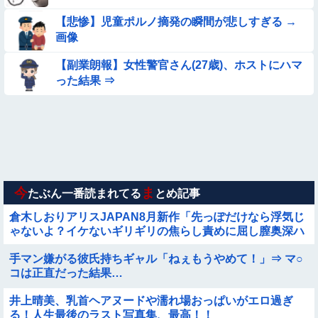
ろ！飛ぶぞ」
【悲惨】児童ポルノ摘発の瞬間が悲しすぎる →
【動画】力士さん、ボクサーをボコってしまう
画像
【動画】こういう貧乳の陰女と付き合えますかｗｗｗｗｗｗｗ
【副業朗報】女性警官さん(27歳)、ホストにハマ
った結果 ⇒
【朗報】メンヘラ女の子、可愛すぎると話題にｗｗｗｗｗｗｗ
ｗｗｗｗ
【動画像】女の子「ウエスト？・・・60㎝だよ！」
【動画】デブの喧嘩 ガチでヤバい……
今
ま
たぶん一番読まれてる
とめ記事
倉木しおりアリスJAPAN8月新作「先っぽだけなら浮気じ
ゃないよ？イケないギリギリの焦らし責めに屈し膣奥深ハ
メ浮気」理性崩壊NTR作品！！
手マン嫌がる彼氏持ちギャル「ねぇもうやめて！」⇒ マ○
コは正直だった結果…
井上晴美、乳首ヘアヌードや濡れ場おっぱいがエロ過ぎ
る！人生最後のラスト写真集、最高！！