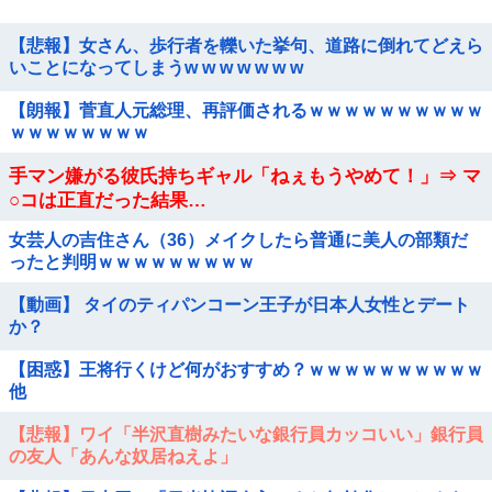
【悲報】女さん、歩行者を轢いた挙句、道路に倒れてどえら
いことになってしまうw w w w w w w
【朗報】菅直人元総理、再評価されるｗｗｗｗｗｗｗｗｗｗ
ｗｗｗｗｗｗｗｗ
手マン嫌がる彼氏持ちギャル「ねぇもうやめて！」⇒ マ
○コは正直だった結果…
女芸人の吉住さん（36）メイクしたら普通に美人の部類だ
ったと判明ｗｗｗｗｗｗｗｗｗ
【動画】 タイのティパンコーン王子が日本人女性とデート
か？
【困惑】王将行くけど何がおすすめ？ｗｗｗｗｗｗｗｗｗｗ
他
【悲報】ワイ「半沢直樹みたいな銀行員カッコいい」銀行員
の友人「あんな奴居ねえよ」