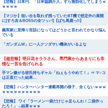
【悲報】日本円、「日米協調介入」すら無効化してしまうｗ
ｗｗｗｗ
【マジか】狙い台を取れず残っていたBT機で想定外の展開
に[すろ吉＆BOSSの全ツッパ]【ぱち馬鹿っ!!】
義実家に里帰り世話になってはどうかと言われてかなり悩ん
でいる
「ガンダムW」に一人クソダサい機体がいるよな
【超悲報】明日花キララさん、専門家からあまりにも非
情な一言を告げられる
手マン嫌がる彼氏持ちギャル「ねぇもうやめて！」⇒ マ○コ
は正直だった結果…
【悲報】ハンターハンター連載再開の様子、全くないｗｗｗ
ｗｗｗｗｗｗｗｗｗｗ
【悲報】 ワイ「ラーメン一袋だけじゃ足らんわ！二袋作っ
たろ！」→結果ｗｗｗ