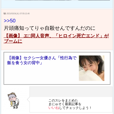
52:
2021/03/24(水) 07:55:13.46
>>50
片頭痛知ってりゃ自殺せんですんだのに
【画像】 エ□同人音声、「ヒロイン死亡エンド」が
ブームに
【画像】セクシー女優さん「性行為で
飯を食う女の背中」
このスレをまとめた
まにゅそく最新記事を
いいね
してチェックしよう！