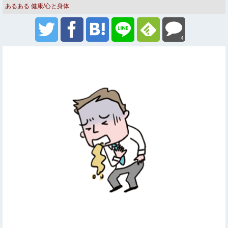
あるある
健康/心と身体
4