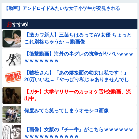
【動画】アンドロイドみたいな女子小学生が発見される
お
【悩み相談】昭和の高1女子さん、夏の体験談ｗｗｗｗｗｗｗ
すすめ!
ｗ
【激カワ新人】三葉ちはるってAV女優 ちょっと
【画像】新人AV女優さん、ジブリキャラのコスプレでチンポ
これ別格ちゃうか →動画像
を硬めてくるｗｗｗｗｗｗｗ
【衝撃動画】海外の半グレの抗争がヤバいｗｗｗ
【動画】美少女4人組の20年後の姿がヤバいwwwwww
ｗｗｗｗｗｗｗ
【悲報】イッヌさん、飼い主の『レズプレイ』を見てドン引
【嘘松さん】「あの熔接面の幼女は私です！」
き・・・
20万いいね→「やっぱり私じゃありませんでし
た！」
【動画】野犬の群れに襲われた男性、とんでもない方法で制圧
【ガチ】大学ヤリサーのカラオケ舌ﾚ交動画、流
するｗｗｗｗｗｗｗ
出中。
【動画】ピザ屋のバイト女、クッソせこい『ツマミ食い』をし
て炎上
何度みても笑ってしまうオモシロ画像
★★昨晩、久しぶりに嫁とセックスしたんだが・・・
【画像】女版の『チー牛』がこちらｗｗｗｗｗｗ
【動画】白人「日本で一番美味い食べ物はこれな、試してみ
ｗｗｗｗｗｗｗｗｗｗｗ