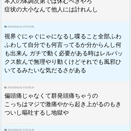
本人の体調次第では休むべきやろ
症状の大小なんて他人には計れんし
38:
2021/03/24(水) 07:51:54.66
視界ぐにゃぐにゃになるし喋ること全部ふわ
ふわして自分でも何言ってるか分からんし何
も出来ん ガチで動く必要がある時はレルパッ
クス飲んで無理やり動くけどそれでも風邪ひ
いてるみたいな気だるさがある
41:
2021/03/24(水) 07:52:55.24
偏頭痛じゃなくて群発頭痛ちゃうの
こっちはマジで激痛やから起き上がるのもき
ついし嘔吐するし地獄や
39:
2021/03/24(水) 07:52:15.30