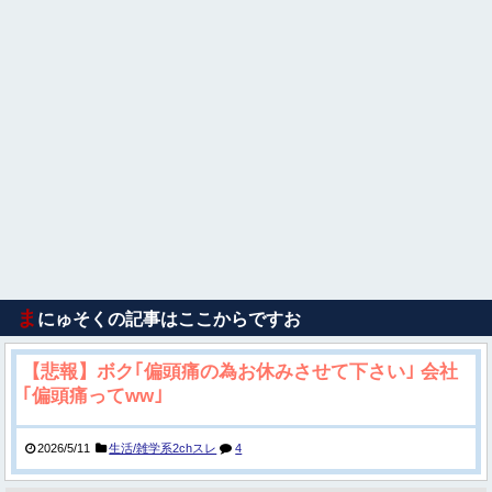
ま
にゅそくの記事はここからですお
【悲報】ボク｢偏頭痛の為お休みさせて下さい｣ 会社
｢偏頭痛ってww｣
2026/5/11
生活/雑学系2chスレ
4