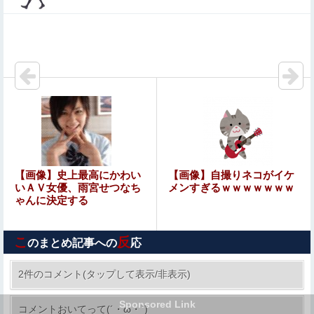
【画像】妹さん、ブラジャーだけでくつろいでしまうｗｗ
ｗwｗｗｗｗｗｗｗｗ❤
【悲報】日本人、バカかもしれない。食品消費税減税
（8%→1%）に93.2%が賛成してしまう
【画像】 サンモニの女子アナさん、日曜の朝から素材を提
供してしまう
彼女と結婚の話をしていた時に言われたことが衝撃だった
【悲報】太鼓の達人、お馴染みのフォントの使用料が年間
【画像】史上最高にかわい
【画像】自撮りネコがイケ
6万から年間320万になったので変更に
いＡＶ女優、雨宮せつなち
メンすぎるｗｗｗｗｗｗｗ
ゃんに決定する
8割がGemini利用、ChatGPTは68%
こ
反
のまとめ記事への
応
【閲覧注意】やべぇレ●プ動画、発見される…（※ 無修正
注意）
2件のコメント(タップして表示/非表示)
【閲覧注意】やべぇレ●プ動画、発見される…
Sponsored Link
コメントおいてって(´・ω・`)