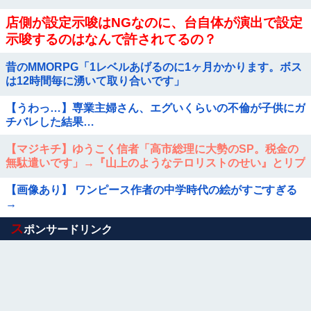
店側が設定示唆はNGなのに、台自体が演出で設定
示唆するのはなんで許されてるの？
昔のMMORPG「1レベルあげるのに1ヶ月かかります。ボス
は12時間毎に湧いて取り合いです」
【うわっ…】専業主婦さん、エグいくらいの不倫が子供にガ
チバレした結果…
【マジキチ】ゆうこく信者「高市総理に大勢のSP。税金の
無駄遣いです」→『山上のようなテロリストのせい』とリプ
され「山上君が犯人だとまだ思っておら...
【画像あり】 ワンピース作者の中学時代の絵がすごすぎる
→
Powered by livedoor 相互RSS
ス
ポンサードリンク