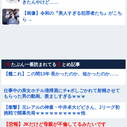
きたんやけど……
のと言えば？
★★昨晩、久しぶりに嫁とセックスしたんだが・・・
【画像】令和の『美人すぎる犯罪者たち』がこち
ら →
【動画】町の中華料理屋さん、娘の採用で人気店になってしま
う
【動画】ロシアの少年、姉（14）の水着姿に勃起してしまうｗ
ｗｗｗｗｗ
【要審議】４歳娘が描いたママのお尻ｗｗｗｗｗ【画像】
今
ま
たぶん一番読まれてる
とめ記事
【艦これ】この間13年 長かったのか、短かったのか……
仕事中の美女ホテル清掃員にチ●ポしごかれて射精させて
もらった男の動画、羨ましすぎるｗｗｗ
【衝撃】元レアルの神童・中井卓大ピピさん、Jリーグ初
挑戦で開幕先発ｗｗｗｗｗｗｗｗｗｗ他
【悲報】JKだけど母親が不倫してるみたいです