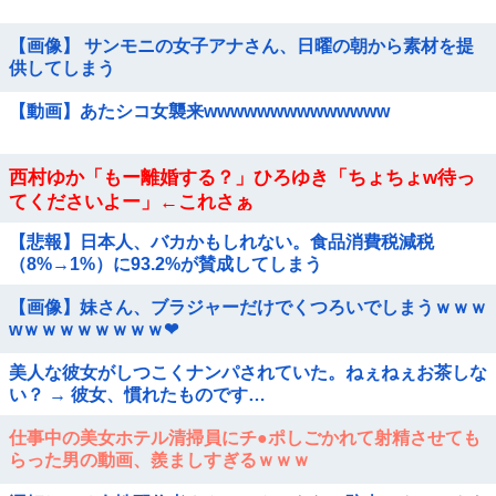
【画像】 サンモニの女子アナさん、日曜の朝から素材を提
供してしまう
【動画】あたシコ女襲来wwwwwwwwwwwwww
西村ゆか「もー離婚する？」ひろゆき「ちょちょw待っ
てくださいよー」←これさぁ
【悲報】日本人、バカかもしれない。食品消費税減税
（8%→1%）に93.2%が賛成してしまう
【画像】妹さん、ブラジャーだけでくつろいでしまうｗｗｗ
wｗｗｗｗｗｗｗｗ❤
美人な彼女がしつこくナンパされていた。ねぇねぇお茶しな
い？ → 彼女、慣れたものです…
仕事中の美女ホテル清掃員にチ●ポしごかれて射精させても
らった男の動画、羨ましすぎるｗｗｗ