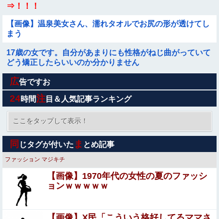
⇒！！！
【画像】温泉美女さん、濡れタオルでお尻の形が透けてし
まう
17歳の女です。自分があまりにも性格がねじ曲がっていて
どう矯正したらいいのか分かりません
広
【画像】女芸人の吉住さん、メイクしたら普通に美人の部
告ですお
類だった→ご覧くださいw w w w w w w w
24
注
時間
目＆人気記事ランキング
【二次エ□】 ギャル好き集合ｗｗHなギャル画像まとめ
ここをタップして表示！
【困惑】出産後の里帰り中に夫が突撃訪問！その行動理由
同
ま
じタグが付いた
とめ記事
がヤバすぎｗｗｗｗ
ファッション
マジキチ
【うわっ…】専業主婦さん、エグいくらいの不倫が子供に
【画像】1970年代の女性の夏のファッシ
ガチバレした結果…
ョンｗｗｗｗｗ
仕事中の美女ホテル清掃員にチ●ポしごかれて射精させて
もらった男の動画、羨ましすぎるｗｗｗ
【画像】X民「こういう格好してるママさ