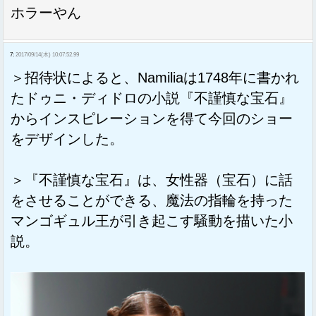
ホラーやん
7:
2017/09/14(木) 10:07:52.99
＞招待状によると、Namiliaは1748年に書かれ
たドゥニ・ディドロの小説『不謹慎な宝石』
からインスピレーションを得て今回のショー
をデザインした。
＞『不謹慎な宝石』は、女性器（宝石）に話
をさせることができる、魔法の指輪を持った
マンゴギュル王が引き起こす騒動を描いた小
説。