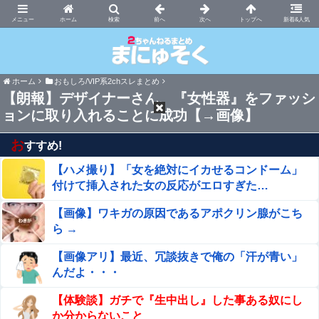
まにゅそく 2chまとめニュース速報VIP
ホーム
新着&人気
ホーム
おもしろ/VIP系2chスレまとめ
【朗報】デザイナーさん、『女性器』をファッシ
ョンに取り入れることに成功【→画像】
お
すすめ!
【ハメ撮り】「女を絶対にイカせるコンドーム」
付けて挿入された女の反応がエロすぎた…
【画像】ワキガの原因であるアポクリン腺がこち
ら →
【画像アリ】最近、冗談抜きで俺の「汗が青い」
んだよ・・・
【体験談】ガチで『生中出し』した事ある奴にし
か分からないこと