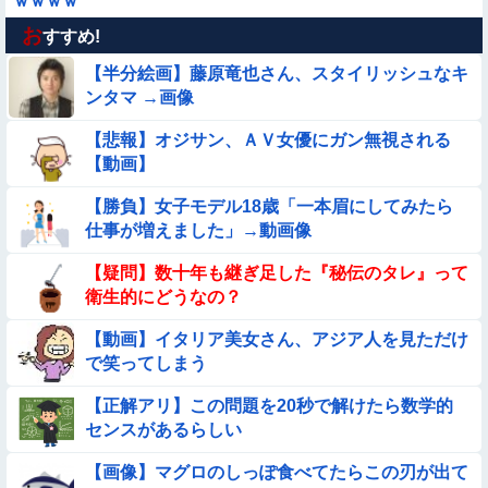
ｗｗｗｗ
お
【動画】白人「日本で一番美味い食べ物はこれな、試してみ
すすめ!
ろ！飛ぶぞ」
【半分絵画】藤原竜也さん、スタイリッシュなキ
【悩み相談】昭和の高1女子さん、夏の体験談ｗｗｗｗｗｗｗ
ンタマ →画像
ｗ
【悲報】オジサン、ＡＶ女優にガン無視される
【動画あり】ボーイッシュ美少女「どうしたん？おっぱい揉
【動画】
む？❤」
◉★日本の結婚式のこのルール 外国人は笑うらしいな
【勝負】女子モデル18歳「一本眉にしてみたら
仕事が増えました」→動画像
【動画】ピザ屋のバイト女、クッソせこい『ツマミ食い』をし
【疑問】数十年も継ぎ足した『秘伝のタレ』って
て炎上
衛生的にどうなの？
【動画】野犬の群れに襲われた男性、とんでもない方法で制圧
するｗｗｗｗｗｗｗ
【動画】イタリア美女さん、アジア人を見ただけ
で笑ってしまう
【参考画像】脱がしたら『残念オッパイ』を褒める時の模範解
答
【正解アリ】この問題を20秒で解けたら数学的
【動画】海外の変態、レベチｗｗｗｗｗｗｗ
センスがあるらしい
【画像】マグロのしっぽ食べてたらこの刃が出て
★★同格のように語られてるけど実際は『雲泥の差』があるも