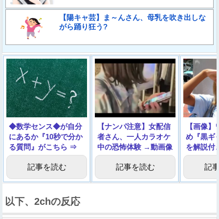
【陽キャ芸】ま～んさん、母乳を吹き出しな
がら踊り狂う?
◆数学センス◆が自分
【ナンパ注意】女配信
【画像】
にあるか『10秒で分か
者さん、一人カラオケ
め『黒ギ
る質問』がこちら ⇒
中の恐怖体験 →動画像
を解説付
いく
記事を読む
記事を読む
記
以下、2chの反応