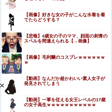
る人生・・・
ちいかわ「モモンガ天誅編」始まる
【画像】好きな女の子がこんな水着を着
てたらどうする？
【にじさんじ】 すこや、母親に「ゴミ持ってきなさい
よ！」→ おしり振りながら「いーやーヤダヤダ」した結果
【悲報】4歳女の子のママ、顔面の刺青の
ガチめにしばかれる
【悲報】女性配信者「アスペの検査してみた…みんなこれ
スペルを間違えられる【→画像】
わかるの？」
アラブ首長国連邦「秋田市に2兆円の超巨大データセンタ
【画像】毛利蘭のコスプレｗｗｗｗｗｗ
ー建てるわ」
ｗ
【画像】もうこれくらいの外人でいいから交尾したいｗｗ
ｗ
【動画】なんだか超かわいい素人女子が
発見されてしまう
【艦これ】オオヤマトウサギ 他
【動画】一軍を従える女王レベルの17歳
【画像】20年前のAV、キチガイすぎるwwwwww
の女子高生ｗｗｗｗｗｗｗｗｗｗｗ