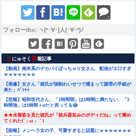
2
フォローthx: ヽ(*･∀･)人(･∀･*)ﾉ
ま
新
にゅそく
着記事
【動画】南米系のデカパイぽっちゃり女さん、配信がヱ口すぎ
ｗｗｗｗｗｗｗ
【画像】女さん「彼氏が強制わいせつで捕まって謝罪の手紙が
来た」ﾊﾟｼｬｯ
【悲報】昭和世代さん、「1時間弱」は1時間に満たない、「1
時間強」は1時間＋αだと思ってる😭
★★水着姿を見た彼氏が「核兵器並みのボディだね」って褒め
てくれた(´；ω；｀)
【朗報】メンヘラ女の子、可愛すぎると話題にｗｗｗｗｗｗｗ