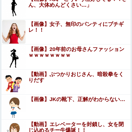
【警告】医師「米国では”ヘロインと同じくらいヤバい
ん、大体めんどくさい…」
薬”が日本では平気で処方されてる」
【画像】 J Kダンス部、なぜか部員の８割が巨 乳で揺
【画像】女子、無印のパンティにブチギ
れまくりなんだがｗｗｗｗｗｗｗｗｗｗ（動画あり）
レ！！
【K悲報】審判“性接待”発覚で大揺れの韓国サッカー協
会、当然『あの大会』についても疑われてしまう…
【画像】20年前のお母さんファッション
ｗｗｗｗｗｗｗｗ
【エ□漫画】 「コスプレ売り子の後は…オフパコですよ
ね？」「えっ？」
「結婚式なんて『今夜セッ〇スします』って宣言するよう
【動画】ぶつかりおじさん、暗殺拳をく
なものだから恥ずかしいｗｗ」とかいう頭おかしすぎる理
りだす
由で結婚式を挙げない親戚のアラサー女子ｗｗｗｗｗ
【画像】ハンターハンターさん、ガチで最強の新
能力を登場させてしまうｗｗｗｗｗｗｗ
【画像】JKの靴下、正解がわからない…
【悲報】日本円、「日米協調介入」すら無効化してしまう
ｗｗｗｗｗ
【動画】エレベーターを封鎖し、女を閉
株の資産7億円あるのに「株主優待」で生活してガンにな
じ込めるチー牛爆誕！！