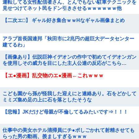
運転してる女性配信者さん、とんでもない駐車テクニックを
見せつけてネット民をドン引きさせるｗｗｗｗｗｗ他
【二次エ□】 ギャル好き集合ｗｗHなギャル画像まとめ
アラブ首長国連邦「秋田市に2兆円の超巨大データセンター
建てるわ」
【画像あり】伝説巨神イデオンの作中で初めてイデオンガン
を使用しその威力を目にした主人公達の反応がこちら…
【エ●漫画】乱交物のエ●漫画←これｗｗｗ
こども園から孫が怪我した迎えにと連絡あり。石をどかして
ミミズ集め足の上に石を落としたそうな
【悲報】JKだけど母親が不倫してるみたいです⇒！！！
仕事中の美女ホテル清掃員にチ●ポしごかれて射精させても
らった男の動画、羨ましすぎるｗｗｗ