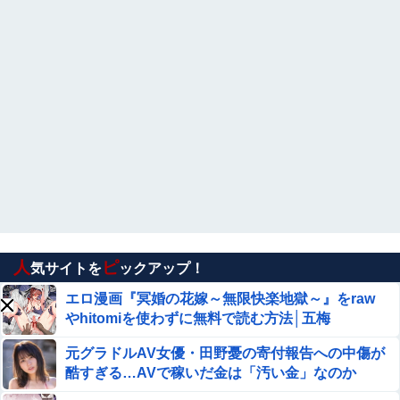
エロ漫画『冥婚の花嫁』をrawやhitomiを使わずに無料で
読む方法│五梅
川崎亜里沙 画像695枚【ヌード】
報道ステーションの女子アナ、ノーブラでテレビに出てし
まうｗｗ⇒（※画像あり）
【エロ画像】ビリー・アイリッシュ、マ○コ（女
性器）披露
国税職員、税務調査で知り合った女性から1億5000万円
を受け取り、競艇で3億円越えの収入
人
ピ
気サイトを
ックアップ！
Apple vs Microsoftならどっちが強いんや？
エロ漫画『冥婚の花嫁～無限快楽地獄～』をraw
やhitomiを使わずに無料で読む方法│五梅
【動画】大阪府警のおっさん射殺映像が公開される。当然
のように無抵抗だったことが発覚
元グラドルAV女優・田野憂の寄付報告への中傷が
酷すぎる…AVで稼いだ金は「汚い金」なのか
「暴走族じゃないのにコルク半ヘルメットを被ってた」と
因縁つけて暴行 少年らと父親(37)逮捕