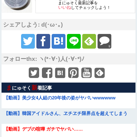
まにゅそく最新記事を
いいね
してチェックしよう！
シェアしよう: d(･ω･｡)
9
フォローthx: ヽ(*･∀･)人(･∀･*)ﾉ
ま
新
にゅそく
着記事
【動画】美少女4人組の20年後の姿がヤバいwwwwww
【動画】韓国アイドルさん、ヱチヱチ限界点を超えてしまう
【動画】デブの喧嘩 ガチでヤバい……