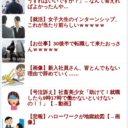
うすればいいですか？」←なんて答えれ
あり）
義姉「介護はできないけど、費用は私が負担するから」私
ばよかったんや…
「その言葉だけでも救われました…」→介護を巡る意外な
支えに感謝して…
【就活】女子大生のインターンシップ、
【動画】美少女4人組の20年後の姿がヤバいwwwwww
これが当たり前らしいｗｗｗｗｗ
【画像】 お○ぱい大きいのに顔も良い女ｗｗｗｗｗｗｗｗ
【お仕事】30後半で転職して来たおっさ
ｗ
んｗｗｗｗｗ
「託卵」で他人の子を育てさせられていた俺…浮気男と裏
切った妻に絶望し惨劇へ←スリルを求めた浮気の末路がエ
【画像】新入社員さん、皆とんでもない
グすぎる
裏垢女子のお○ぱいってこんなにエ□いのか！？素人のなま
理由で辞めていく……
なましい乳房…乳首がエ□過ぎる自撮りエ□画像
【画像】安心系短大女子ｗｗｗｗｗｗｗｗ
【号泣訴え】社畜美少女「助けて！就職
したら9時17時で働かないといけない
の！！」【→動画】
ミッチーこと及川光博さん、56歳で再婚→新しい命まで授
かるｗｗｗｗｗ
【悲報】ハローワークが地獄絵図【→画
像】
【動画】これはお見事。中国重慶市で珍しい事故が撮影さ