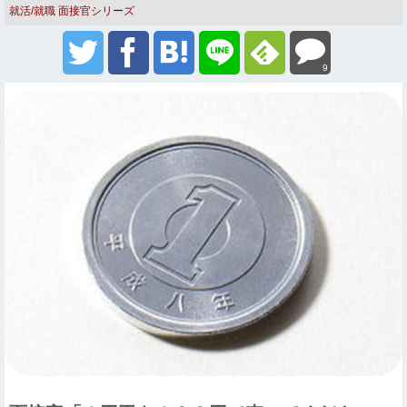
就活/就職
面接官シリーズ
9