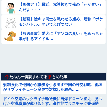
き・・・
【画像アリ】最近、冗談抜きで俺の「汗が青い」
【画像】女子高生「え待って、パパが隣りの車両いる。。。」
んだよ・・・
【動画】陰キャ同士を戦わせる虐め、通称『ポケ
【動画】白人「日本で一番美味い食べ物はこれな、試してみ
モンバトル』マジでえげつない
ろ！飛ぶぞ」
【動画像】女の子「ウエスト？・・・60㎝だよ！」
【放送事故】愛犬に『アソコの臭い』をめっちゃ
嗅がれるアイドル →
【動画】小池栄子似のGカップ女子高生「知らないオジさんに
襲われてオッパイ揉まれた」
★★同格のように語られてるけど実際は『雲泥の差』があるも
のと言えば？
【動画】こういう貧乳の陰女と付き合えますかｗｗｗｗｗｗｗ
今
ま
たぶん一番読まれてる
とめ記事
規制強化で他国から譲歩を引き出す中国の外交戦略、他国
がサプライチェーン変更で対抗した結果……
ドイツ空港のウクライナ輸送機に自爆ドローン接近、見つ
けた空港職員が蹴り落とす…高性能プラスチック爆弾搭