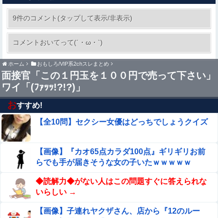
「俺の事好きだよね？」と頻繁に確認してくる旦那がうざ
い。結婚してもう６年にもなるので流石にうんざり
9件のコメント(タップして表示/非表示)
【衝撃】震災で母親に「置いていかないで」と言
コメントおいてって(´・ω・`)
われて置いていった娘！⇒ (※画像あり)
ホーム
おもしろ/VIP系2chスレまとめ
【VTuber】 NHK「ぶいあーる！」真夏のホラーSPに月
面接官「この１円玉を１００円で売って下さい」
ノ美兎・ましろ爻・市松寿ゞ謡が出演！“VTuber×ホラ
ー”を語る【8/8(土)21:05】
ワイ「(ﾌｧｯｯ!?!?)」
【●●画像】ビリー・アイリッシュ、マ○コ（女性器）披露
お
すすめ!
【全10問】セクシー女優はどっちでしょうクイズ
【エ□漫画】 バリキャリ美人弁護士が○校の時に一瞬だけ
付き合ったクズな元カレを気の迷いで家に上げてしまい体
を奪われてしまったんだけど、快楽に負けてカスチ●ポに
【速報】超かぐや姫さん、とんでもないスピンオフ漫画が
【画像】『カオ65点カラダ100点』ギリギリお前
墜とされちゃう
連載決定ｗｗｗｗｗｗｗｗｗｗｗｗｗｗｗｗｗｗｗｗｗ
らでも手が届きそうな女の子いたｗｗｗｗｗ
西川貴教アニキ、ミュージックステーションで”魅惑の
◆読解力◆がない人はこの問題すぐに答えられな
マーメイド達と限界突破”してしまうｗｗｗｗ他
いらしい →
ミッチーこと及川光博さん、56歳で再婚→新しい命まで授
【画像】子連れヤクザさん、店から『12のルー