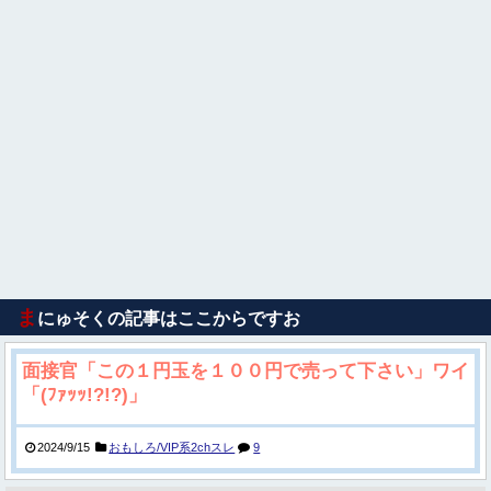
ま
にゅそくの記事はここからですお
面接官「この１円玉を１００円で売って下さい」ワイ
「(ﾌｧｯｯ!?!?)」
2024/9/15
おもしろ/VIP系2chスレ
9