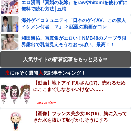
エロ漫画『冥婚の花嫁』をrawやhitomiを使わずに
無料で読む方法│五梅
可愛すぎるおむすび屋さん（28）、新店舗に4000万円ク
ラファンした成功した結果弱男集団から叩かれてしまうｗ
海外ゲイコミュニティ「日本のゲイAV、この素人
ｗｗｗ
イケメン何者…？」⇒ 話題の動画がコレ
【朗報】日本のおじいちゃん・おばあちゃん、半数以上が
SNSを使いこなしていたｗｗｗｗｗ
和田海佑、写真集がエロい！NMB48のノーブラ限
界露出で乳首見えそうなおっぱい、最高！！
河出奈都美アナ ニットの●●、谷間チラ！！
妊婦・田中みな実さん、背中と横乳を大胆露出し
人気サイトの新着記事をもっと見る⇒
【画像】JKダンス部、部員の８割が巨乳のムホホ部だっ
て公の場に出てしまうｗｗｗｗｗｗ
たｗｗｗｗ
ま
人
にゅそく週間
気記事ランキング！
【動画】逃げる判断はやっ！埼玉でスマホ運転の
“アンダーヘア脱毛”に中高年男性殺到のワケ…9年で患者
プリウスに当て逃げされる車載。
【動画】地下アイドルさん(17)、売れるため
数が200倍以上
にここまでしなきゃいけない……
【動画】これはお見事。中国重慶市で珍しい事故
従姉妹の娘が「ワイニートのジッジ（金持ち）」にやたら
が撮影される。
会いに来る理由ｗｗｗｗｗ
20,100ビュー
【閲覧注意】村に降りてきた熊、2人を殺すも、怒
【画像】フランス美少女JK(16)、胸に入って
【悲報】人気配信者「はっきり言う、ジャングリア沖縄ほ
り狂う100人の村人に囲まれこうなる…（動画あ
んとーーーーーーーーにおもんない！！！！」→炎上
きた水を抜いて恥ずかしそうにする
り）
Sponsored Link
【エロ画像】ビリー・アイリッシュ、マ○コ（女性