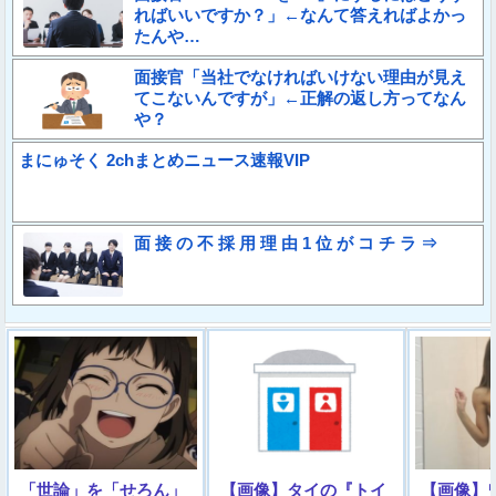
ればいいですか？」←なんて答えればよかっ
たんや…
面接官「当社でなければいけない理由が見え
てこないんですが」←正解の返し方ってなん
や？
まにゅそく 2chまとめニュース速報VIP
面 接 の 不 採 用 理 由 1 位 が コ チ ラ ⇒
「世論」を「せろん」
【画像】タイの『トイ
【画像】