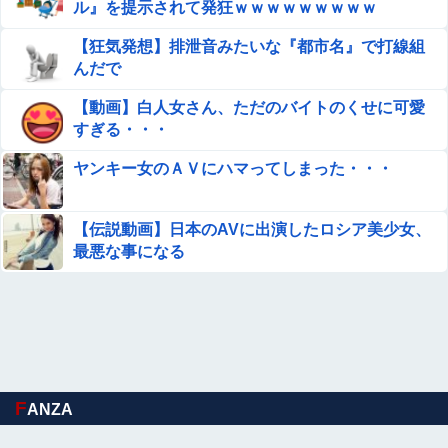
かるｗｗｗｗｗ
ル』を提示されて発狂ｗｗｗｗｗｗｗｗｗ
妊婦・田中みな実さん、背中と横乳を大胆露出して公の場
【狂気発想】排泄音みたいな『都市名』で打線組
に出てしまうｗｗｗｗｗｗ
んだで
【動画】福岡の電車、複数の駅で「チンポッ❤」というア
【動画】白人女さん、ただのバイトのくせに可愛
ナウンスが流れ大騒ぎwwwwwwwww
すぎる・・・
カープ小園『打率.254』坂倉『打率.255』←これ他
ヤンキー女のＡＶにハマってしまった・・・
【ウマ娘】海外の絵師が描いた味付けの濃いウマ娘からし
【伝説動画】日本のAVに出演したロシア美少女、
か得られない栄養素はある
最悪な事になる
【金利上昇】年24万円負担増 30代住宅ローンで、内閣府
試算
【凄すぎる】 力士の嫁に美人が多い理由→「これ」だった
ｗｗｗｗｗｗｗ
【悲報】佐藤二朗さん、Ｘを更新「妻から『ハグでもして
F
ANZA
みっか』と言われました」ｗｗｗｗｗｗｗｗｗｗ