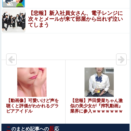
れる。
【悲報】新入社員女さん、電子レンジに
【動画】 これはひどい…右折禁止なのに軽自動車が突
次々とメールが来て部屋から出れず泣い
如右折し路面電車と衝突→乗ってた三人組が車を捨て
てしまう
逃走ｗｗｗｗｗｗ
ジャンポケ斎藤と代理人のやりとり、「地獄すぎて完全に
コントになってる……」と衝撃を受ける人が続出中
海外ゲイコミュニティ「日本のゲイAV、この素人イケメ
ン何者…？」⇒ 話題の動画がコレ
【動画】 昔のドラマのレ●プシーン、今見るとアウトすぎ
るｗｗｗｗｗｗｗｗｗ
元EXILE・黒木啓司、妻・宮崎麗果被告へのDV事案で逮
捕されていた 宮崎は全身打撲、頭部裂傷及び打撲、頸部
損傷の怪我
【朗報画像】現役JKママ、とんでもない事になってしま
【動画像】可愛いけど声を
【悲報】芦田愛菜ちゃん激
うｗｗｗｗｗｗｗｗｗｗｗｗ 【Pickup07091604】
聴くと評価がわかれるグラ
似の美少女が『搾乳動画』
ビアアイドル
業界に参入ｗｗｗｗｗｗｗ
ミッチーこと及川光博さん、56歳で再婚→新しい命まで授
かるｗｗｗｗｗ他
こ
反
のまとめ記事への
応