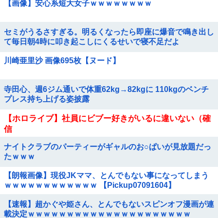
【画像】安心系短大女子ｗｗｗｗｗｗｗｗ
セミがうるさすぎる。明るくなったら即座に爆音で鳴き出し
て毎日朝4時に叩き起こしにくるせいで寝不足だよ
川崎亜里沙 画像695枚【ヌード】
寺田心、週6ジム通いで体重62kg→82kgに 110kgのベンチ
プレス持ち上げる姿披露
【ホロライブ】社員にビブー好きがいるに違いない（確
信
ナイトクラブのパーティーがギャルのお○ぱいが見放題だっ
たｗｗｗ
【朗報画像】現役JKママ、とんでもない事になってしまう
ｗｗｗｗｗｗｗｗｗｗｗｗ 【Pickup07091604】
【速報】超かぐや姫さん、とんでもないスピンオフ漫画が連
載決定ｗｗｗｗｗｗｗｗｗｗｗｗｗｗｗｗｗｗｗｗｗ