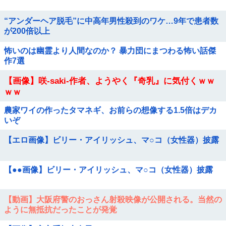
“アンダーヘア脱毛”に中高年男性殺到のワケ…9年で患者数
が200倍以上
怖いのは幽霊より人間なのか？ 暴力団にまつわる怖い話傑
作7選
【画像】咲-saki-作者、ようやく『奇乳』に気付くｗｗ
ｗｗ
農家ワイの作ったタマネギ、お前らの想像する1.5倍はデカ
いぞ
【エロ画像】ビリー・アイリッシュ、マ○コ（女性器）披露
【●●画像】ビリー・アイリッシュ、マ○コ（女性器）披露
【動画】大阪府警のおっさん射殺映像が公開される。当然の
ように無抵抗だったことが発覚