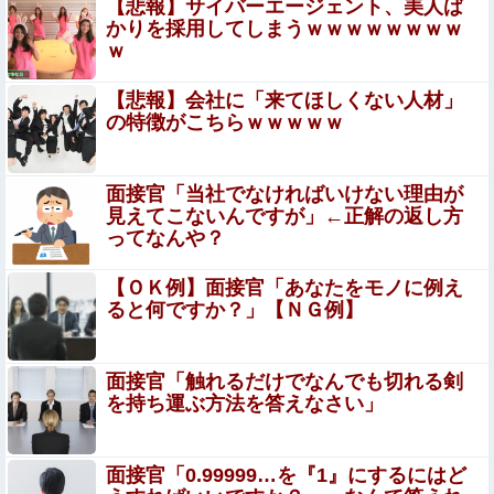
【悲報】サイバーエージェント、美人ば
かりを採用してしまうｗｗｗｗｗｗｗｗ
ｗ
子どもが中学受験してる知り合い、たくさん受けさせてる
けど合格したの通えない距離の学校だけらしい
【悲報】会社に「来てほしくない人材」
【画像】 このハゲにやられたJKがたくさんいるという事
の特徴がこちらｗｗｗｗｗ
実
【画像】まま「なんかプール入ってたら学生にめっち
面接官「当社でなければいけない理由が
ゃ見られたw」
見えてこないんですが」←正解の返し方
ってなんや？
【コトブキヤ出荷情報】 「フレームアーティスト 雪ミ
ク」「創彩少女庭園 早乙女 瑠衣【桃桜高校・競泳水
【ＯＫ例】面接官「あなたをモノに例え
着】」プラモデルほか【発売日決定】
ると何ですか？」【ＮＧ例】
【画像】ジェフ・ベゾスさん（資産約43兆7700億円）の
嫁がコチラｗｗｗｗｗ
みいちゃん、セコカンになる
面接官「触れるだけでなんでも切れる剣
を持ち運ぶ方法を答えなさい」
【閲覧注意】村に降りてきた熊、2人を殺すも、
怒り狂う100人の村人に囲まれこうなる…（動画
面接官「0.99999…を『1』にするにはど