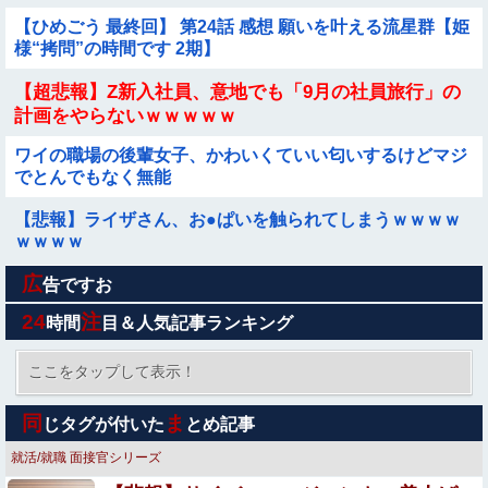
載！他
【ひめごう 最終回】 第24話 感想 願いを叶える流星群【姫
様“拷問”の時間です 2期】
【超悲報】Z新入社員、意地でも「9月の社員旅行」の
計画をやらないｗｗｗｗｗ
ワイの職場の後輩女子、かわいくていい匂いするけどマジ
でとんでもなく無能
【悲報】ライザさん、お●ぱいを触られてしまうｗｗｗｗ
ｗｗｗｗ
広
【朗報】プチプチで有名な川上産業、社名を「プチプチ株
告ですお
式会社」に変更ｗｗｗｗｗ
24
注
時間
目＆人気記事ランキング
外国人「アジア杯で優勝するんだ」日本代表、W杯ポット
1入りに現実味!?2030大会で出場枠「64」なら追い風に！
ここをタップして表示！
アメリカ人もポット1争いに熱視線！【海外の反応】
生配信中に猫に乳首ポロリさせられた10代美少女のアーカ
同
ま
じタグが付いた
とめ記事
イブ、500万再生越えｗｗｗ
就活/就職
面接官シリーズ
【ウマ娘】セイちゃんの攻撃力を見よ！！！