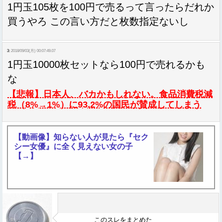
1円玉105枚を100円で売るって言ったらだれか
買うやろ この言い方だと枚数指定ないし
3:
2018/09/03(月) 00:07:49.07
1円玉10000枚セットなら100円で売れるかも
な
【悲報】日本人、バカかもしれない。食品消費税減
税（8%→1%）に93.2%の国民が賛成してしまう
【動画像】知らない人が見たら『セク
シー女優』に全く見えない女の子
【→】
このスレをまとめた