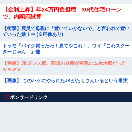
【金利上昇】年24万円負担増 30代住宅ローン
で、内閣府試算
【衝撃】震災で母親に「置いていかないで」と言われて置い
ていった娘！⇒ (※画像あり)
トッモ「バイク買ったわ！見てやこれ！」ワイ「これスクー
ターじゃん…」他
【画像】JKダンス部、部員の８割が巨乳のムホホ部だった
ｗｗｗｗ
【画像】 このハゲにやられたJKがたくさんいるという事実
Powered by livedoor 相互RSS
ス
ポンサードリンク