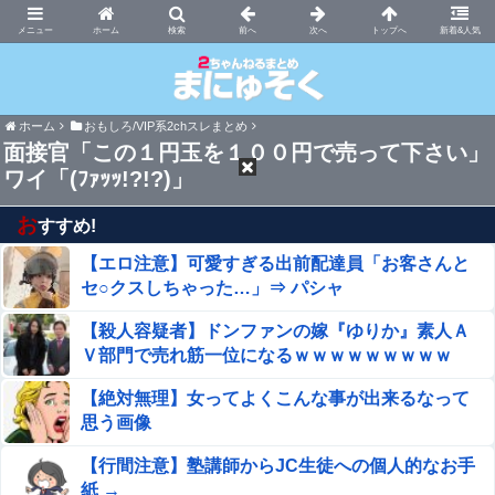
まにゅそく 2chまとめニュース速報VIP
ホーム
新着&人気
ホーム
おもしろ/VIP系2chスレまとめ
面接官「この１円玉を１００円で売って下さい」
ワイ「(ﾌｧｯｯ!?!?)」
お
すすめ!
【エロ注意】可愛すぎる出前配達員「お客さんと
セ○クスしちゃった…」⇒ パシャ
【殺人容疑者】ドンファンの嫁『ゆりか』素人Ａ
Ｖ部門で売れ筋一位になるｗｗｗｗｗｗｗｗｗ
【絶対無理】女ってよくこんな事が出来るなって
思う画像
【行間注意】塾講師からJC生徒への個人的なお手
紙 →