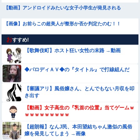
【動画】アンドロイドみたいな女子小学生が発見される
【画像】お前らこの超美人が整形か否か判定たのむ！！
お
【動画】野犬の群れに襲われた男性、とんでもない方法で制圧
すすめ!
するｗｗｗｗｗｗｗ
【歌舞伎町】ホスト狂い女性の末路 →動画
【動画】力士さん、ボクサーをボコってしまう
◆パロディＡＶ◆の『タイトル』で打線組んだ
【画像】新人AV女優さん、ジブリキャラのコスプレでチンポ
を硬めてくるｗｗｗｗｗｗｗ
【動画像】飛行機に『水銀』を持ち込めない理由がこれ【→】
【審議アリ】風俗嬢さん、とんでもない月収を叩
き出す
【動画】ピザ屋のバイト女、クッソせこい『ツマミ食い』をし
【動画】女子高生の『乳首の位置』当てゲームｗ
て炎上
ｗｗｗｗｗｗｗｗｗ
【画像】巨大マンボウの稚魚さん、金平糖みたいでカワイイｗ
【超朗報】なんJ民、本田望結ちゃん激似の風俗
嬢を発見してしまう →画像
【悲報】イッヌさん、飼い主の『レズプレイ』を見てドン引