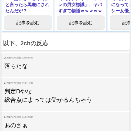
と言ったら馬鹿にされ
レの男女標識』、ヤバ
になって
たんだが？
すぎて物議ｗｗｗｗｗ
シー女優
ｗｗ
いくで
記事を読む
記事を読む
記
以下、2chの反応
2:
2018/09/03(月) 00:07:37.84
落ちたな
4:
2018/09/03(月) 00:08:16.99
判定Dやな
総合点によっては受かるんちゃう
6:
2018/09/03(月) 00:08:29.82
あのさぁ