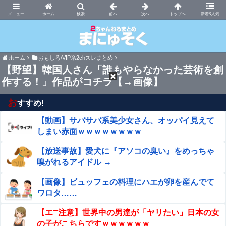
まにゅそく 2chまとめニュース速報VIP
ホーム
新着&人気
ホーム
おもしろ/VIP系2chスレまとめ
【野望】韓国人さん「誰もやらなかった芸術を創
作する！」作品がコチラ【→画像】
お
すすめ!
【動画】サバサバ系美少女さん、オッパイ見えて
しまい赤面ｗｗｗｗｗｗｗｗ
【放送事故】愛犬に『アソコの臭い』をめっちゃ
嗅がれるアイドル →
【画像】ビュッフェの料理にハエが卵を産んでて
ワロタ……
【エ□注意】世界中の男達が「ヤリたい」日本の女
の子がこちらですｗｗｗｗｗｗ