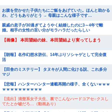
お腹を空かせた子供たちにご飯をあげていた。ほんと助かる
わ、どうもありがとう → 母親はこんな様子です…
親戚の息子が30過ぎてようやく結婚したのに3～4年で離
婚。相手の女性の言い分がモラハラだったらしい
【画像】 本田望結の妹、本田望結より実ってしまう
【朗報】名作幻想水滸伝、14年ぶりソシャゲとして完全復
活
【田舎のミステリー】 タヌキが人間に化ける説、これ多分
マジ
【悲報】ハンターハンター連載再開の様子、全くないｗｗｗ
ｗｗｗｗｗｗｗｗｗｗ
【流出】清楚系女子大生、裏でこんなハードコアセ○クスし
てたとか嘘だろ…（動画あり）