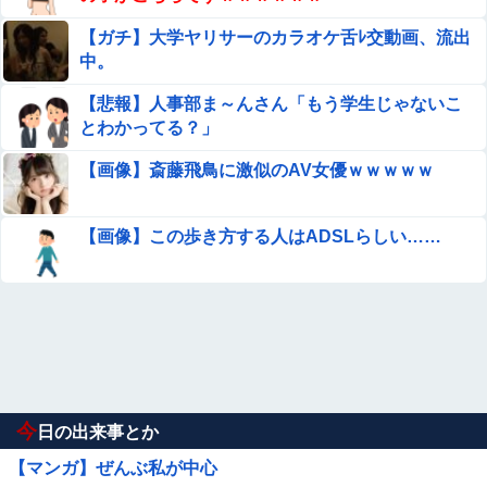
【ガチ】大学ヤリサーのカラオケ舌ﾚ交動画、流出
中。
【悲報】人事部ま～んさん「もう学生じゃないこ
とわかってる？」
【画像】斎藤飛鳥に激似のAV女優ｗｗｗｗｗ
【画像】この歩き方する人はADSLらしい……
今
日の出来事とか
【マンガ】ぜんぶ私が中心