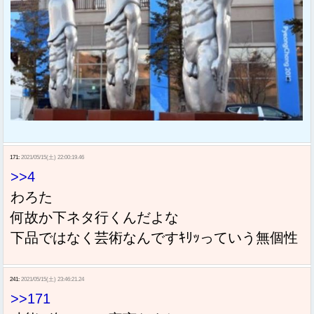
171:
2021/05/15(土) 22:00:19.46
>>4
わろた
何故か下ネタ行くんだよな
下品ではなく芸術なんですｷﾘｯっていう無個性
241:
2021/05/15(土) 23:46:21.24
>>171