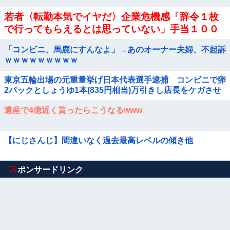
若者〈転勤本気でイヤだ〉企業危機感「辞令１枚
で行ってもらえるとは思っていない」手当１００
万円も…会社が働く場所を決める時代に転機
「コンビニ、馬鹿にすんなよ」→あのオーナー夫婦、不起訴
ｗｗｗｗｗｗｗｗｗ
東京五輪出場の元重量挙げ日本代表選手逮捕 コンビニで卵
2パックとしょうゆ1本(835円相当)万引きし店長をケガさせ
たか
遺産で4億近く貰ったらこうなるwww
【にじさんじ】間違いなく過去最高レベルの傾き他
Powered by livedoor 相互RSS
ス
ポンサードリンク