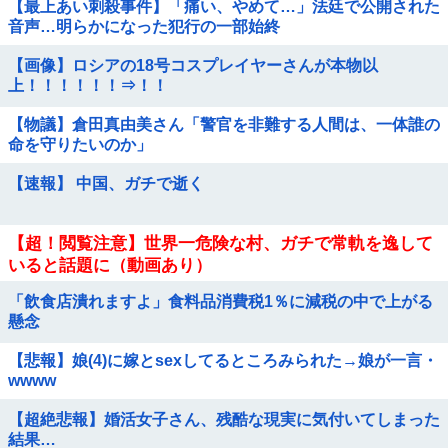
【最上あい刺殺事件】「痛い、やめて…」法廷で公開された
音声…明らかになった犯行の一部始終
【画像】ロシアの18号コスプレイヤーさんが本物以
上！！！！！！⇒！！
【物議】倉田真由美さん「警官を非難する人間は、一体誰の
命を守りたいのか」
【速報】 中国、ガチで逝く
【超！閲覧注意】世界一危険な村、ガチで常軌を逸して
いると話題に（動画あり）
「飲食店潰れますよ」食料品消費税1％に減税の中で上がる
懸念
【悲報】娘(4)に嫁とsexしてるところみられた→娘が一言・
wwww
【超絶悲報】婚活女子さん、残酷な現実に気付いてしまった
結果…