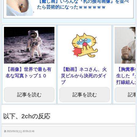
【癒し画】いろんな『乳の接写画像』を並べ
たら芸術的になったｗｗｗｗｗｗ
【画像】世界で最も有
【動画】ネコさん、火
【胸糞事
名な写真トップ１０
災ビルから決死のダイ
生した『
ブ
打線組ん
記事を読む
記事を読む
記
以下、2chの反応
2:
2021/05/15(土) 20:55:22.46