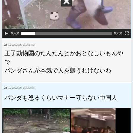
00:00
00:30
32:
2024/09/26(木) 21:36:04.12
王子動物園のたんたんとかおとなしいもんや
で
パンダさんが本気で人を襲うわけないわ
33:
2024/09/26(木) 21:42:30.80
パンダも怒るくらいマナー守らない中国人
動
画
プ