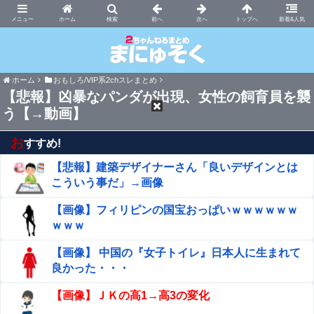
まにゅそく 2chまとめニュース速報VIP
ホーム
新着&人気
ホーム
おもしろ/VIP系2chスレまとめ
【悲報】凶暴なパンダが出現、女性の飼育員を襲
う【→動画】
お
すすめ!
【悲報】建築デザイナーさん「良いデザインとは
こういう事だ」→画像
【画像】フィリピンの国宝おっぱいｗｗｗｗｗｗ
ｗｗｗ
【画像】 中国の『女子トイレ』日本人に生まれて
良かった・・・
【画像】ＪＫの高1→高3の変化