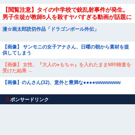
【閲覧注意】タイの中学校で銃乱射事件が発生。
男子生徒が教師5人を殺すヤバすぎる動画が話題に
漫☆画太郎読切作品「ドラゴンボール外伝」
【画像】 サンモニの女子アナさん、日曜の朝から素材を提
供してしまう
【画像】 女性、『大人の●もちゃ』を入れたままMRI検査を
受けた結果 →
【画像】のんさん(32)、意外と豊満な●●●●wwwwwww
Powered by livedoor 相互RSS
ス
ポンサードリンク