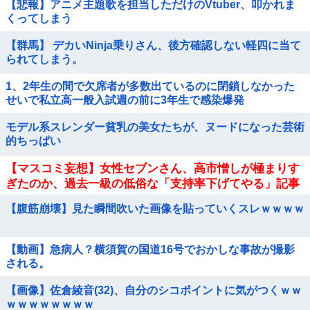
【悲報】アニメ主題歌を担当しただけのVtuber、叩かれま
くってしまう
【群馬】 デカいNinja乗りさん、後方確認しない軽四に当て
られてしまう。
1、2年生の間で欠席者が多数出ているのに閉鎖しなかった
せいで私立高一般入試週の前に3年生で感染爆発
モデル系スレンダー貧乳の美女たちが、ヌードになった芸術
的ちっぱい
【マスコミ妄想】女性セブンさん、高市憎しが極まりす
ぎたのか、過去一級の低俗な「支持率下げてやる」記事
を配信してしまう 想像の10倍低俗
【腹筋崩壊】見た瞬間吹いた画像を貼っていくスレｗｗｗｗ
【動画】急病人？横須賀の国道16号でおかしな事故が撮影
される。
【画像】佐倉綾音(32)、自分のシコポイントに気がつくｗｗ
ｗｗｗｗｗｗｗｗ