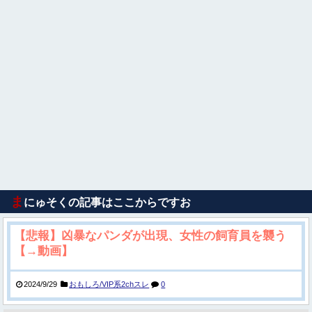
ま
にゅそくの記事はここからですお
【悲報】凶暴なパンダが出現、女性の飼育員を襲う
【→動画】
2024/9/29
おもしろ/VIP系2chスレ
0