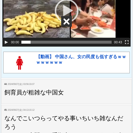
レ
ー
ヤ
ー
00:00
00:43
【動画】 中国さん、女の民度も低すぎるｗｗ
ｗｗｗｗｗｗ
44:
2024/09/27(金) 03:56:33.07
飼育員が粗雑な中国女
45:
2024/09/27(金) 04:13:10.12
なんでこいつらってやる事いちいち雑なんだ
ろう