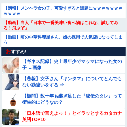
【朗報】メンヘラ女の子、可愛すぎると話題にｗｗｗｗｗｗｗ
ｗｗｗｗ
【動画】白人「日本で一番美味い食べ物はこれな、試してみ
ろ！飛ぶぞ」
【動画】町の中華料理屋さん、娘の採用で人気店になってしま
う
お
【悲報】イッヌさん、飼い主の『レズプレイ』を見てドン引
すすめ!
き・・・
【ギネス記録】史上最年少でマッマになった女の
【動画あり】ボーイッシュ美少女「どうしたん？おっぱい揉
子 →画像
む？❤」
【悲報】女子さん『キンタマ』についてとんでも
【動画】野犬の群れに襲われた男性、とんでもない方法で制圧
ない勘違いをする ⇒
するｗｗｗｗｗｗｗ
【動画】力士さん、ボクサーをボコってしまう
【疑問】数十年も継ぎ足した『秘伝のタレ』って
衛生的にどうなの？
【画像】新人AV女優さん、ジブリキャラのコスプレでチンポ
「日本語で言えよっ！」とイラッとするカタカナ
を硬めてくるｗｗｗｗｗｗｗ
英語TOP10
【動画】ピザ屋のバイト女、クッソせこい『ツマミ食い』をし