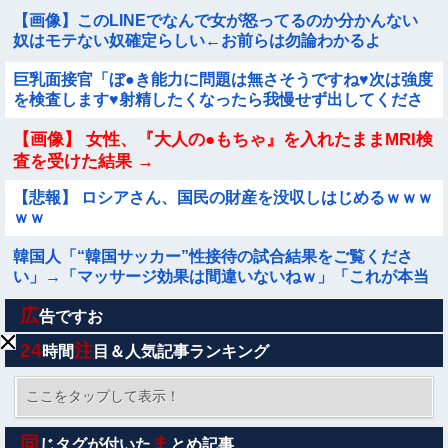
【画像】このLINEでなんで女が怒ってるのか分かんない
奴はモテない奴確定らしい←お前らは勿論わかるよ
な？？？？？？？
巨乳面接官「ぼ●き能力に問題は無さそうですね♥️次は強度
を検査します♥️射精したくなったら我慢せず出してくださ
い♥️」社長専属性欲処理係に合格した件♥️????♥️
【画像】 女性、『大人の●もちゃ』を入れたままMRI検
査を受けた結果 →
【悲報】 ロシアさん、国民の財産を没収しはじめるｗｗｗ
ｗｗ
韓国人「“韓国サッカー”性接待の試合結果をご覧くださ
い」→「マッサージ効果は間違いないねｗ」「これが本当
のベッドサッカーだ」
広
【悲報】楽天モバイルさんww9月末に人権を失う模様
告ですお
wwwww
24
注
時間
目＆人気記事ランキング
【悲報】日本人、バカかもしれない。食品消費税減税
（8%→1%）に93.2%が賛成してしまう
ここをタップして表示！
【画像】佐倉綾音(32)、自分のシコポイントに気がつくｗ
同
ま
じタグが付いた
とめ記事