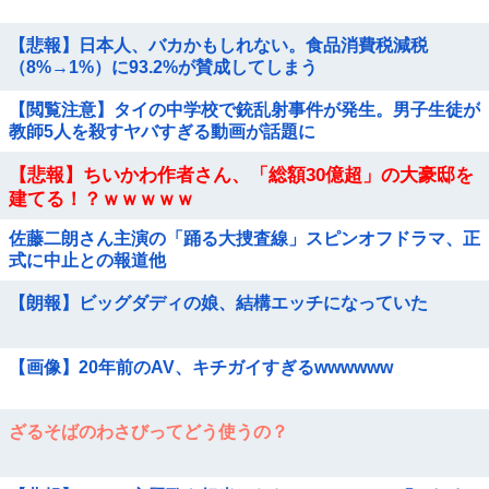
【悲報】日本人、バカかもしれない。食品消費税減税
（8%→1%）に93.2%が賛成してしまう
【閲覧注意】タイの中学校で銃乱射事件が発生。男子生徒が
教師5人を殺すヤバすぎる動画が話題に
【悲報】ちいかわ作者さん、「総額30億超」の大豪邸を
建てる！？ｗｗｗｗｗ
佐藤二朗さん主演の「踊る大捜査線」スピンオフドラマ、正
式に中止との報道他
【朗報】ビッグダディの娘、結構エッチになっていた
【画像】20年前のAV、キチガイすぎるwwwwww
ざるそばのわさびってどう使うの？