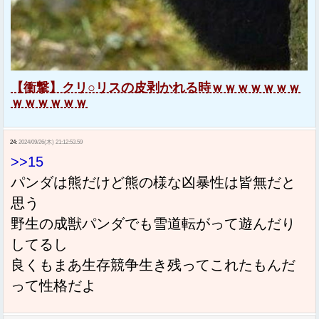
【衝撃】クリ○リスの皮剥かれる時ｗｗｗｗｗｗｗ
ｗｗｗｗｗｗ
24:
2024/09/26(木) 21:12:53.59
>>15
パンダは熊だけど熊の様な凶暴性は皆無だと
思う
野生の成獣パンダでも雪道転がって遊んだり
してるし
良くもまあ生存競争生き残ってこれたもんだ
って性格だよ