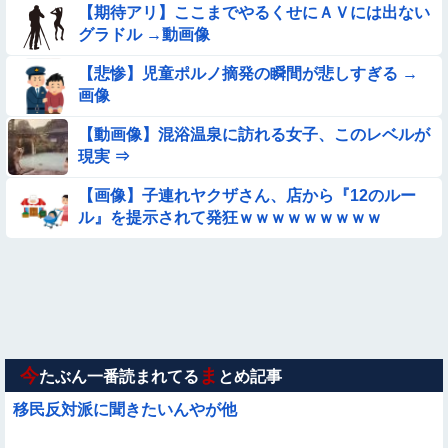
て炎上
【期待アリ】ここまでやるくせにＡＶには出ない
グラドル →動画像
★★同格のように語られてるけど実際は『雲泥の差』があるも
のと言えば？
【悲惨】児童ポルノ摘発の瞬間が悲しすぎる →
【悩み相談】昭和の高1女子さん、夏の体験談ｗｗｗｗｗｗｗ
画像
ｗ
【動画像】混浴温泉に訪れる女子、このレベルが
【参考画像】脱がしたら『残念オッパイ』を褒める時の模範解
現実 ⇒
答
◉★日本の結婚式のこのルール 外国人は笑うらしいな
【画像】子連れヤクザさん、店から『12のルー
ル』を提示されて発狂ｗｗｗｗｗｗｗｗｗ
★★水着姿を見た彼氏が「核兵器並みのボディだね」って褒め
てくれた(´；ω；｀)
【動画像】女の子「ウエスト？・・・60㎝だよ！」
【要審議】４歳娘が描いたママのお尻ｗｗｗｗｗ【画像】
今
ま
たぶん一番読まれてる
とめ記事
移民反対派に聞きたいんやが他