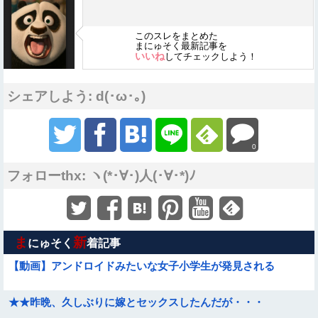
このスレをまとめた
まにゅそく最新記事を
いいね
してチェックしよう！
シェアしよう: d(･ω･｡)
0
フォローthx: ヽ(*･∀･)人(･∀･*)ﾉ
ま
新
にゅそく
着記事
【動画】アンドロイドみたいな女子小学生が発見される
★★昨晩、久しぶりに嫁とセックスしたんだが・・・