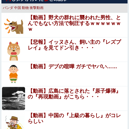
ｗｗｗｗｗｗｗｗｗ
パンダ
中国
動物
衝撃動画
与田祐希さん（26）最新のどエッチ場面ｗｗｗｗｗｗ（※
【動画】野犬の群れに襲われた男性、と
画像あり）
んでもない方法で制圧するｗｗｗｗｗｗ
ｗ
インドネシアで日本の漫画やアニメにちなんだ名付け流行
「うずまき」や「ナルト」、「のび太」に「ルフィ」…
【悲報】イッヌさん、飼い主の『レズプ
立ちんぼを買うもキモすぎてヤらせてもらえなかった男、
レイ』を見てドン引き・・・
代わりの足コキでまさかの大量射精ｗｗｗ
【悲報】探偵に気づいた嫁、ついに黒確定かwwwww
【動画】デブの喧嘩 ガチでヤバい……
侍戦士、井端を酷評「選手との会話がほとんどなく意思疎
通が難しかった。大谷さえ『マジで笑わなくね?』と言う
【動画】広島に落とされた『原子爆弾』
ほど」
の『再現動画』がこちら・・・
【画像】 キャミイの18万円の最新フィギュア、ガチで作
り込みがエグすぎる
ネトウヨってなんで高市に自分のアイデンティティ預けて
【動画】中国の『上級の暮らし』がコレ
んの？
らしい
Sponsored Link