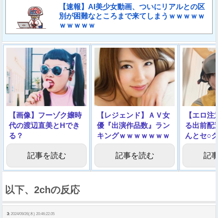
【速報】AI美少女動画、ついにリアルとの区
別が困難なところまで来てしまうｗｗｗｗｗ
ｗｗｗｗｗ
【画像】フーゾク嬢時
【レジェンド】ＡＶ女
【エロ注
代の渡辺直美とHでき
優『出演作品数』ラン
る出前配
る？
キングｗｗｗｗｗｗｗ
んとセ○
ｗｗｗｗ
た…」⇒
記事を読む
記事を読む
記
以下、2chの反応
3:
2024/09/26(木) 20:46:22.05