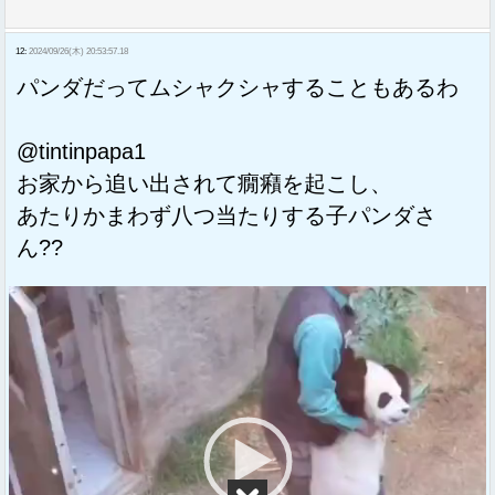
12:
2024/09/26(木) 20:53:57.18
パンダだってムシャクシャすることもあるわ
@tintinpapa1
お家から追い出されて癇癪を起こし、
あたりかまわず八つ当たりする子パンダさ
ん??
動
画
プ
レ
ー
ヤ
ー