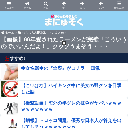
まにゅそく 2chまとめニュース速報VIP
ホーム
新着&人気
ホーム
おもしろ/VIP系2chスレまとめ
【画像】66年愛されたラーメンが完璧「こういう
のでいいんだよ！」クッソうまそう・・・
お
すすめ!
◆女性器◆の『全容』がコチラ →画像
【こいばな】ハイキング中に美女の野グソを目撃
した話
【衝撃動画】海外の半グレの抗争がヤバいｗｗｗ
ｗｗｗｗｗｗｗ
【朗報】トロッコ問題、優秀な日本人が答えを出
してしまうｗｗｗｗｗｗｗ