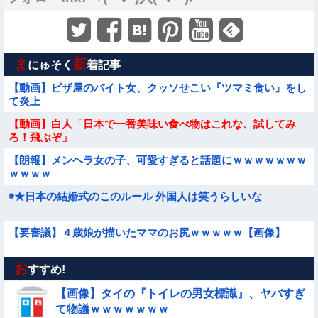
ま
新
にゅそく
着記事
【動画】ピザ屋のバイト女、クッソせこい『ツマミ食い』をし
て炎上
【動画】白人「日本で一番美味い食べ物はこれな、試してみ
ろ！飛ぶぞ」
【朗報】メンヘラ女の子、可愛すぎると話題にｗｗｗｗｗｗｗ
ｗｗｗｗ
◉★日本の結婚式のこのルール 外国人は笑うらしいな
【要審議】４歳娘が描いたママのお尻ｗｗｗｗｗ【画像】
お
【参考画像】脱がしたら『残念オッパイ』を褒める時の模範解
すすめ!
答
【画像】タイの『トイレの男女標識』、ヤバすぎ
【動画】町の中華料理屋さん、娘の採用で人気店になってしま
て物議ｗｗｗｗｗｗｗ