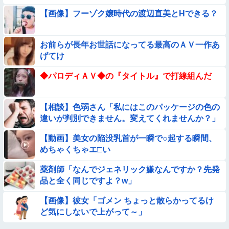
う
【画像】フーゾク嬢時代の渡辺直美とHできる？
★★同格のように語られてるけど実際は『雲泥の差』があるも
のと言えば？
【悩み相談】昭和の高1女子さん、夏の体験談ｗｗｗｗｗｗｗ
お前らが長年お世話になってる最高のＡＶ一作あ
ｗ
げてけ
【画像】女さん「彼氏が強制わいせつで捕まって謝罪の手紙が
◆パロディＡＶ◆の『タイトル』で打線組んだ
来た」ﾊﾟｼｬｯ
【動画像】女の子「ウエスト？・・・60㎝だよ！」
【相談】色弱さん「私にはこのパッケージの色の
違いが判別できません。変えてくれませんか？」
【動画あり】ボーイッシュ美少女「どうしたん？おっぱい揉
む？❤」
【動画】美女の陥没乳首が一瞬で○起する瞬間、
★★水着姿を見た彼氏が「核兵器並みのボディだね」って褒め
めちゃくちゃエ□い
てくれた(´；ω；｀)
薬剤師「なんでジェネリック嫌なんですか？先発
【悲報】イッヌさん、飼い主の『レズプレイ』を見てドン引
品と全く同じですよ？w」
き・・・
★★昨晩、久しぶりに嫁とセックスしたんだが・・・
【画像】彼女「ゴメン ちょっと散らかってるけ
ど気にしないで上がって～」
【動画】野犬の群れに襲われた男性、とんでもない方法で制圧