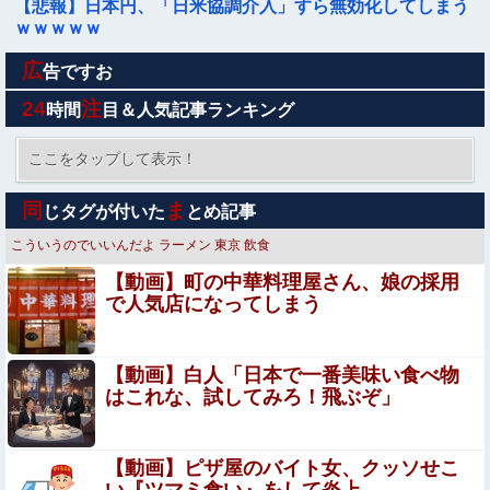
【悲報】日本円、「日米協調介入」すら無効化してしまう
ｗｗｗｗｗ
広
【画像】井上和のチラり、大変なことになってるって...
告ですお
24
注
時間
目＆人気記事ランキング
【悲報】取引先専務「Aを20個注文する」 ぼく「いつも
1～2個しか使わないけど本当に20であってる？」 取専
ここをタップして表示！
「あってる」→結果『こう』なったんだがコレワイが悪い
「鬼滅の刃」の煉獄杏寿郎さんって、すぐに退場したのに
んか？？？？？？？？
同
ま
じタグが付いた
とめ記事
何で人気あるの？？
こういうのでいいんだよ
ラーメン
東京
飲食
お高いテント、盗まれそうで怖くない？
【動画】町の中華料理屋さん、娘の採用
で人気店になってしまう
【カープ実況】鈴木健矢(ブルペンデー)vs片山皓心【広島-
DeNA/横浜スタジアム】他
【動画】白人「日本で一番美味い食べ物
【動画】世界一過酷なオフロードレースのコース設計が絶
はこれな、試してみろ！飛ぶぞ」
対におかしい（笑）
最新の日本人が減り、外国人が増えた街市ランキング
【動画】ピザ屋のバイト女、クッソせこ
をご覧下さい→5位川口市、4位京都市、ではトップ3は