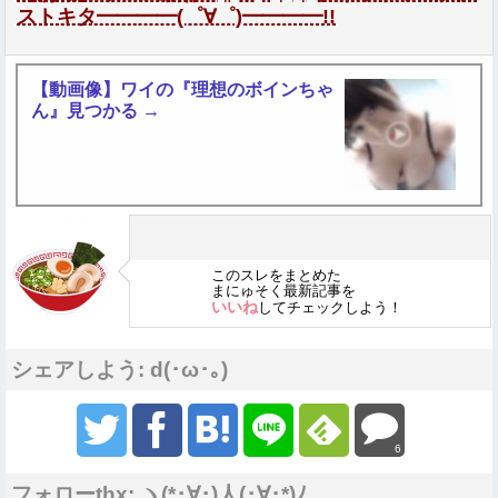
ストキタ━━━━(゜∀゜)━━━━!!
【動画像】ワイの『理想のボインちゃ
ん』見つかる →
このスレをまとめた
まにゅそく最新記事を
いいね
してチェックしよう！
シェアしよう: d(･ω･｡)
6
フォローthx: ヽ(*･∀･)人(･∀･*)ﾉ