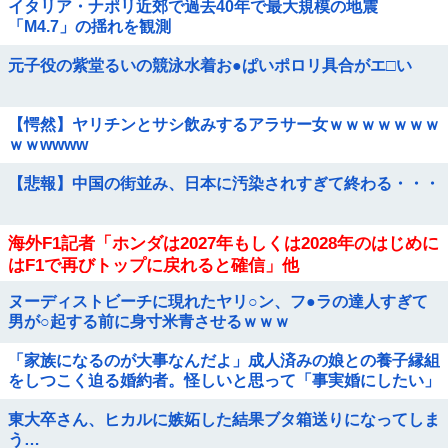
イタリア・ナポリ近郊で過去40年で最大規模の地震
「M4.7」の揺れを観測
元子役の紫堂るいの競泳水着お●ぱいポロリ具合がエ□い
【愕然】ヤリチンとサシ飲みするアラサー女ｗｗｗｗｗｗｗ
ｗｗwwww
【悲報】中国の街並み、日本に汚染されすぎて終わる・・・
海外F1記者「ホンダは2027年もしくは2028年のはじめに
はF1で再びトップに戻れると確信」他
ヌーディストビーチに現れたヤリ○ン、フ●ラの達人すぎて
男が○起する前に身寸米青させるｗｗｗ
「家族になるのが大事なんだよ」成人済みの娘との養子縁組
をしつこく迫る婚約者。怪しいと思って「事実婚にしたい」
と伝えた結果、男が放った『衝撃の反応』←金目当てだと自
東大卒さん、ヒカルに嫉妬した結果ブタ箱送りになってしま
白したようなもんｗｗｗ
う…