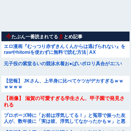
するｗｗｗｗｗｗｗ
【動画】南米系のデカパイぽっちゃり女さん、配信がヱ口すぎ
ｗｗｗｗｗｗｗ
【悲報】昭和世代さん、「1時間弱」は1時間に満たない、「1
時間強」は1時間＋αだと思ってる😭
今
ま
たぶん一番読まれてる
とめ記事
エロ漫画『むっつり赤ずきんくんからは逃げられない』を
rawやhitomiを使わずに無料で読む方法│AX
元子役の紫堂るいの競泳水着お●ぱいポロリ具合がエ□い
【悲報】 JKさん、上半身に比べてケツがデカすぎるｗｗ
ｗｗｗｗ
【画像】 滋賀の可愛すぎる学生さん、甲子園で発見さ
れる
プロポーズ時に「お前は浮気してる！」と冤罪で振った友
人が、数年後に「実は彼、浮気してなかったかもｗ」と悪
びれず吐露！紹介者として激怒・・・