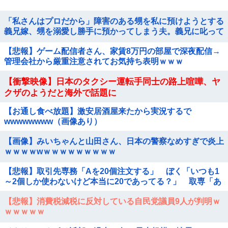
「私さんはプロだから」障害のある甥を私に預けようとする
義兄嫁、甥を溺愛し勝手に預かってしまう夫。義兄に叱って
もらっても「兄貴より俺になついてるのが面白くないのか
【悲報】ゲーム配信者さん、家賃8万円の部屋で深夜配信→
な」だって
管理会社から厳重注意されてお気持ち表明ｗｗｗ
【衝撃映像】日本のタクシー運転手同士の路上喧嘩、ヤ
クザのようだと海外で話題に
【お通し食べ放題】激安居酒屋来たから実況するで
wwwwwwww（画像あり）
【画像】みいちゃんと山田さん、日本の警察なめすぎで炎上
ｗｗｗｗwｗｗｗｗｗｗｗｗｗ
【悲報】取引先専務「Aを20個注文する」 ぼく「いつも1
～2個しか使わないけど本当に20であってる？」 取専「あ
ってる」→結果『こう』なったんだがコレワイが悪いん
【悲報】消費税減税に反対している自民党議員9人が判明ｗ
か？？？？？？？？
ｗｗｗｗｗ