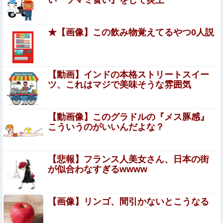
い『ツマミ食い』をして炎上
❓
なぜフランス人はこれほど日本が好きなのか？…中国ネッ
ト「中国と北朝鮮を除いて日本が好き」！他
★【画像】この飲み物覚えてるやつ0人説
【速報】AKB48が千葉ロッテ参戦、佐藤綺星の始球式＆3
曲披露に裏住民歓喜ｗｗｗ他
SNSで知り合ったJK10人とS●Xしてハメ撮り770本撮った
【動画】インドの本格ストリートスイー
イケメン逮捕wwwwwwwwwwwwwww
ツ、これはマジで美味そうな雰囲気
【画像】サンモニの女子アナさん、日曜の朝から
素材を提供してしまう
【動画像】このグラドルの『メス豚感』
こういうのがいいんだよな？
【衝撃映像】日本のタクシー運転手同士の路上喧嘩、ヤク
ザのようだと海外で話題に
【悲報】フランス人美女さん、日本の街
職場の人妻と不倫をして、ついに、、、
が似合わなすぎるwwww
東大卒さん、ヒカルに嫉妬した結果ブタ箱送りになってし
【画像】リンゴ、間引かないとこうなる
まう…