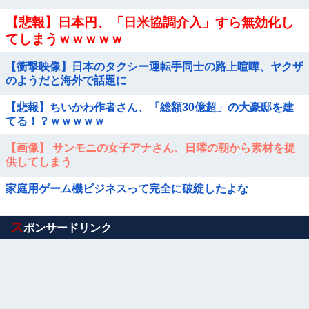
【悲報】日本円、「日米協調介入」すら無効化し
てしまうｗｗｗｗｗ
【衝撃映像】日本のタクシー運転手同士の路上喧嘩、ヤクザ
のようだと海外で話題に
【悲報】ちいかわ作者さん、「総額30億超」の大豪邸を建
てる！？ｗｗｗｗｗ
【画像】 サンモニの女子アナさん、日曜の朝から素材を提
供してしまう
家庭用ゲーム機ビジネスって完全に破綻したよな
Powered by livedoor 相互RSS
ス
ポンサードリンク