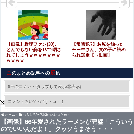
【速報】ひろゆき、離婚へｗｗｗ
【ウマ娘】ケンタッキーのダンツの風貌がなんか怪しいお
店みたいだな…
国家予算が枯渇したロシアが山賊の真似事を開始、金銀貴
【画像】野球ファン(30)、
【常習犯?】お尻を触った
金属じゃなくて自動車とかってところがリアリティありす
とんでもない姿をTVで晒さ
チー牛さん、女の子に詰め
ぎる……
れてしまうｗｗｗｗｗｗｗ
られ逃走【→動画】
ｗｗｗｗ
【衝撃映像】日本のタクシー運転手同士の路上喧嘩、ヤク
ザのようだと海外で話題に
こ
反
のまとめ記事への
応
【盗撮】日本の花嫁のウェディングドレス着替え動画、と
んでもない神乳だと海外で話題に
6件のコメント(タップして表示/非表示)
【ウマ娘】KFCコラボ ウマウマ！食レポバト
コメントおいてって(´・ω・`)
ル！公開
ホーム
おもしろ/VIP系2chスレまとめ
彼は私が何かしても、一度も「ありがとう」と言わない
【画像】66年愛されたラーメンが完璧「こういう
のでいいんだよ！」クッソうまそう・・・
【盗撮】 日本の花嫁のウェディングドレス着替え動画、と