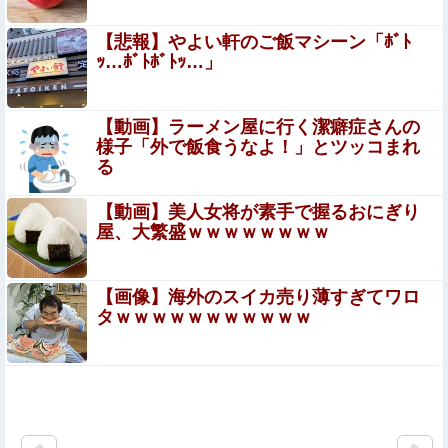
反核団体の代表を務める爺さん、「核を持たないで日本を
守れますか」と中学生に詰問された結果……
【悲報】やよい軒のご飯マシーン「ﾎﾞﾄ
【悲報】消費税減税に反対している自民党議員9人が判明
ｯ…ﾎﾞﾄﾎﾞﾄｯ…」
ｗｗｗｗｗｗ
クソ男「専業主婦は昼間寝てられていいよなぁ。俺なんか
【動画】ラーメン屋に行く潔癖症さんの
忙しくて寝る暇ねーもん。どうせ暇でしょ？俺のＤＶＤコ
様子「外で飯食うなよ！」とツッコまれ
ピっといてよ」
る
【悲報】ラッパーさん、札束披露するもネット民から新社
会人の初ボーナスくらいしかないと笑われる
【動画】美人女将が素手で握るおにぎり
屋、大繁盛ｗｗｗｗｗｗｗｗ
【画像】 こういうパンツってエ□いよなｗｗｗ
【画像】海外のスイカ売り薄すぎてワロ
【画像】北朝鮮のビアガール、エッッッッッッッッッ
タｗｗｗｗｗｗｗｗｗｗｗ
ッッッッッッッッ！
【閲覧注意】アホすぎるインド人、ライフルの銃口を覗い
てしまう・・・・・（動画あり）
【画像】 サンモニの女子アナさん、日曜の朝から素材を提
供してしまう