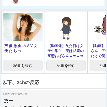
声 優 激 似 の A V 女
【動画像】見た目は女
【動画】
優 た ち ⇒
子中学生、実は43歳の
さん、ア
変態おばさんｗｗｗｗ
だけで笑
ｗｗｗｗ
記事を読む
記事を読む
記
以下、2chの反応
2:
2019/12/04(水) 00:58:01.36
ほー