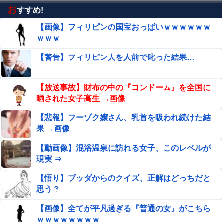
んでもない神乳だと海外で話題に
お
すすめ!
【画像】フィリピンの国宝おっぱいｗｗｗｗｗｗ
【愕然】ヤリチンとサシ飲みするアラサー女ｗｗｗｗｗｗ
ｗｗｗwwww
ｗｗｗ
【速報】日向坂46、18thシングル『イチャイチャ虫』の発
【警告】フィリピン人を人前で叱った結果…
売が決定！！
義実家に５泊中、トメが３歳息子に謎の衛生観念を押
【放送事故】財布の中の『コンドーム』を全国に
し付けてきて…ドッキドキしながら「〇〇なんだ
晒された女子高生 →画像
よ！」と子供に教育して黙らせた←いくらなんでも汚
【動画】美人女優さん、映画でマンコのビラビラまでめく
【悲報】フーゾク嬢さん、乳首を吸われ続けた結
すぎるだろ
らせてしまうｗｗｗｗｗｗ
果 →画像
高市総理「物価上昇を上回る賃上げを日本に定着させる」
【動画像】混浴温泉に訪れる女子、このレベルが
⇒ 国家公務員月給3.51％増へ
現実 ⇒
【朗報】 フロム新作Duskbloods、ネットワークテストキ
【悟り】ブッダからのクイズ、正解はどっちだと
タ━━━━(゜∀゜)━━━━!!
思う？
京大病院、脳腫瘍摘出手術で誤って腫瘍の無い部位を摘
【画像】全てが平凡過ぎる『普通の女』がこちら
出 脳幹など損傷受け植物状態に
Sponsored Link
ｗｗｗｗｗｗｗｗ