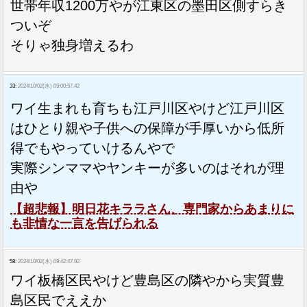
世帯年収1200万やが江東区の墨田区側すらき
ついぞ
そりゃ独身増えるわ
33:
2024/10/02(水) 09:00:57.42
ワイ生まれも育ちも江戸川区やけど江戸川区
はひとり親や子供への保障が手厚いから低所
得でもやっていけるんやで
実際シンママやヤンキーが多いのはそれが理
由や
【超悲報】明日花キララさん、専門家からあまりに
も非情な一言を告げられる
58:
2024/10/02(水) 09:42:47.92
ワイ板橋区民やけど豊島区の隣やから実質豊
島区民でええか