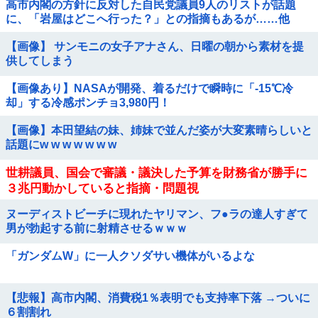
高市内閣の方針に反対した自民党議員9人のリストが話題
に、「岩屋はどこへ行った？」との指摘もあるが……他
【画像】 サンモニの女子アナさん、日曜の朝から素材を提
供してしまう
【画像あり】NASAが開発、着るだけで瞬時に「-15℃冷
却」する冷感ポンチョ3,980円！
【画像】本田望結の妹、姉妹で並んだ姿が大変素晴らしいと
話題にw w w w w w w
世耕議員、国会で審議・議決した予算を財務省が勝手に
３兆円動かしていると指摘・問題視
ヌーディストビーチに現れたヤリマン、フ●ラの達人すぎて
男が勃起する前に射精させるｗｗｗ
「ガンダムW」に一人クソダサい機体がいるよな
【悲報】高市内閣、消費税1％表明でも支持率下落 →ついに
６割割れ