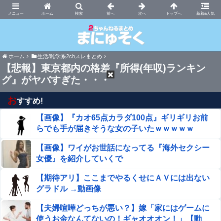
まにゅそく 2chまとめニュース速報VIP
ホーム
新着&人気
ホーム
生活/雑学系2chスレまとめ
【悲報】東京都内の格差『所得(年収)ランキン
グ』がヤバすぎた・・・
お
すすめ!
【画像】『カオ65点カラダ100点』ギリギリお前
らでも手が届きそうな女の子いたｗｗｗｗｗ
【画像】ワイがお世話になってる『海外セクシー
女優』を紹介していくで
【期待アリ】ここまでやるくせにＡＶには出ない
グラドル →動画像
【夫婦喧嘩どっちが悪い？】嫁「家にはゲームに
使うお金なんてないの！ギャオオオン！」【動