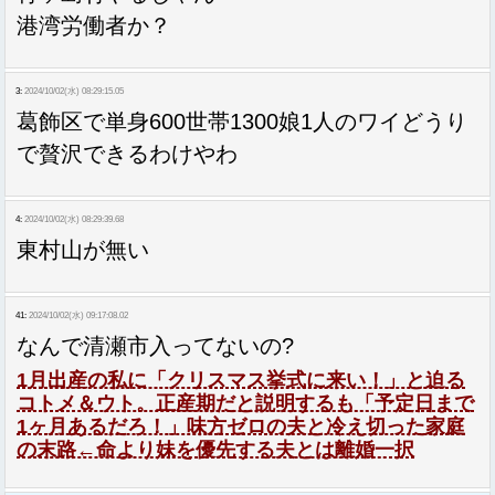
港湾労働者か？
3:
2024/10/02(水) 08:29:15.05
葛飾区で単身600世帯1300娘1人のワイどうり
で贅沢できるわけやわ
4:
2024/10/02(水) 08:29:39.68
東村山が無い
41:
2024/10/02(水) 09:17:08.02
なんで清瀬市入ってないの?
1月出産の私に「クリスマス挙式に来い！」と迫る
コトメ＆ウト。正産期だと説明するも「予定日まで
1ヶ月あるだろ！」味方ゼロの夫と冷え切った家庭
の末路←命より妹を優先する夫とは離婚一択