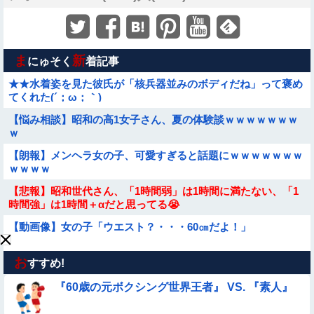
ま
新
にゅそく
着記事
★★水着姿を見た彼氏が「核兵器並みのボディだね」って褒め
てくれた(´；ω；｀)
【悩み相談】昭和の高1女子さん、夏の体験談ｗｗｗｗｗｗｗ
ｗ
【朗報】メンヘラ女の子、可愛すぎると話題にｗｗｗｗｗｗｗ
ｗｗｗｗ
【悲報】昭和世代さん、「1時間弱」は1時間に満たない、「1
時間強」は1時間＋αだと思ってる😭
【動画像】女の子「ウエスト？・・・60㎝だよ！」
お
★★昨晩、久しぶりに嫁とセックスしたんだが・・・
すすめ!
『60歳の元ボクシング世界王者』 VS. 『素人』
【動画】ピザ屋のバイト女、クッソせこい『ツマミ食い』をし
て炎上