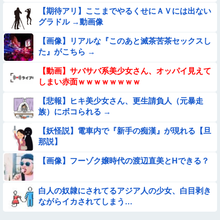
【期待アリ】ここまでやるくせにＡＶには出ない
【動画】野犬の群れに襲われた男性、とんでもない方法で制圧
グラドル →動画像
するｗｗｗｗｗｗｗ
【動画】町の中華料理屋さん、娘の採用で人気店になってしま
【画像】リアルな『このあと滅茶苦茶セックスし
う
た』がこちら →
【動画】南米系のデカパイぽっちゃり女さん、配信がヱ口すぎ
【動画】サバサバ系美少女さん、オッパイ見えて
ｗｗｗｗｗｗｗ
しまい赤面ｗｗｗｗｗｗｗｗ
【動画】白人「日本で一番美味い食べ物はこれな、試してみ
ろ！飛ぶぞ」
【悲報】ヒキ美少女さん、更生請負人（元暴走
族）にボコられる →
【動画】アンドロイドみたいな女子小学生が発見される
【妖怪説】電車内で『新手の痴漢』が現れる【旦
【参考画像】脱がしたら『残念オッパイ』を褒める時の模範解
那説】
答
【画像】フーゾク嬢時代の渡辺直美とHできる？
【動画あり】ボーイッシュ美少女「どうしたん？おっぱい揉
む？❤」
★★同格のように語られてるけど実際は『雲泥の差』があるも
白人の奴隷にされてるアジア人の少女、白目剥き
のと言えば？
ながらイカされてしまう…
Sponsored Link
◉★日本の結婚式のこのルール 外国人は笑うらしいな