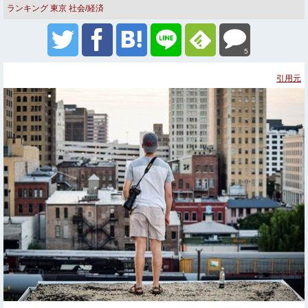
ランキング
東京
社会/経済
5
引用元