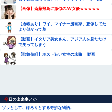
画】
【画像】斎藤飛鳥に激似のAV女優ｗｗｗｗｗ
【通帳あり】ワイ、マイナー漫画家、想像してた
より儲かって草
【動画】イタリア美女さん、アジア人を見ただけ
で笑ってしまう
【歌舞伎町】ホスト狂い女性の末路 →動画
今
日の出来事とか
ゾッとして、ほろりとする奇妙な物語。