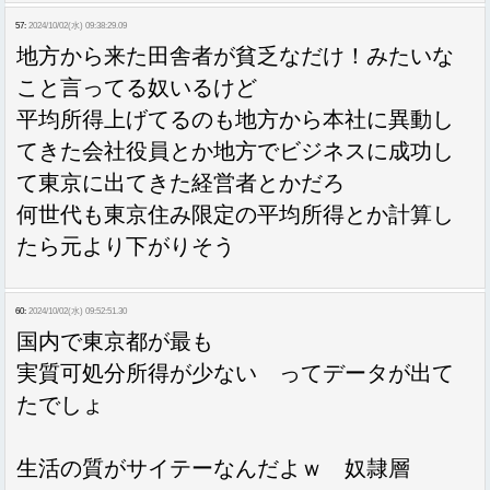
57:
2024/10/02(水) 09:38:29.09
地方から来た田舎者が貧乏なだけ！みたいな
こと言ってる奴いるけど
平均所得上げてるのも地方から本社に異動し
てきた会社役員とか地方でビジネスに成功し
て東京に出てきた経営者とかだろ
何世代も東京住み限定の平均所得とか計算し
たら元より下がりそう
60:
2024/10/02(水) 09:52:51.30
国内で東京都が最も
実質可処分所得が少ない ってデータが出て
たでしょ
生活の質がサイテーなんだよｗ 奴隷層