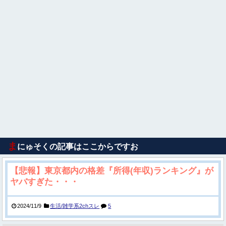
ま
にゅそくの記事はここからですお
【悲報】東京都内の格差『所得(年収)ランキング』が
ヤバすぎた・・・
2024/11/9
生活/雑学系2chスレ
5