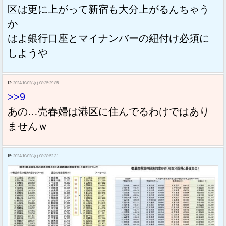
区は更に上がって新宿も大分上がるんちゃう
か
はよ銀行口座とマイナンバーの紐付け必須に
しようや
12:
2024/10/02(水) 08:35:29.85
>>9
あの…売春婦は港区に住んでるわけではあり
ませんｗ
15:
2024/10/02(水) 08:38:52.31