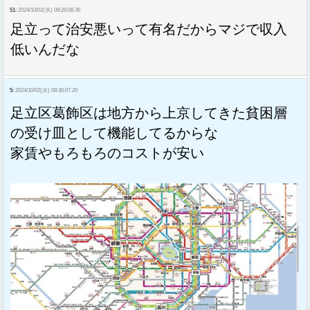
51:
2024/10/02(水) 09:26:08.36
足立って治安悪いって有名だからマジで収入
低いんだな
5:
2024/10/02(水) 08:30:07.20
足立区葛飾区は地方から上京してきた貧困層
の受け皿として機能してるからな
家賃やもろもろのコストが安い