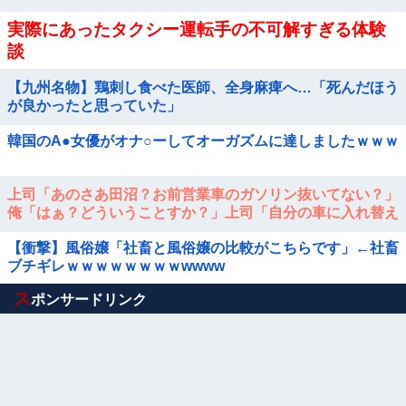
実際にあったタクシー運転手の不可解すぎる体験
談
【九州名物】鶏刺し食べた医師、全身麻痺へ…「死んだほう
が良かったと思っていた」
韓国のA●女優がオナ○ーしてオーガズムに達しましたｗｗｗ
上司「あのさあ田沼？お前営業車のガソリン抜いてない？」
俺「はぁ？どういうことすか？」上司「自分の車に入れ替え
たりしてない？？」⇒結果ｗｗ
【衝撃】風俗嬢「社畜と風俗嬢の比較がこちらです」←社畜
ブチギレｗｗｗｗｗｗｗｗwwww
Powered by livedoor 相互RSS
ス
ポンサードリンク