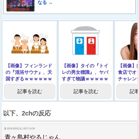
なる →
【画像】フィンランド
【画像】タイの『トイ
【画像】
の『混浴サウナ』、天
レの男女標識』、ヤバ
食店でオ
国すぎるｗｗｗｗｗｗ
すぎて物議ｗｗｗｗｗ
チャレン
ｗ
ｗｗ
記事を読む
記事を読む
記
以下、2chの反応
2:
2024/10/02(水) 08:27:14.08
青ヶ島村やるじゃん