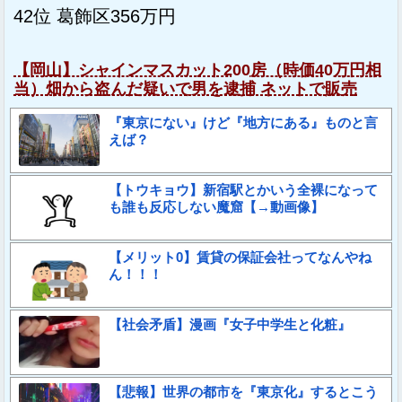
42位 葛飾区356万円
【岡山】シャインマスカット200房（時価40万円相
当）畑から盗んだ疑いで男を逮捕 ネットで販売
『東京にない』けど『地方にある』ものと言
えば？
【トウキョウ】新宿駅とかいう全裸になって
も誰も反応しない魔窟【→動画像】
【メリット0】賃貸の保証会社ってなんやね
ん！！！
【社会矛盾】漫画『女子中学生と化粧』
【悲報】世界の都市を『東京化』するとこう