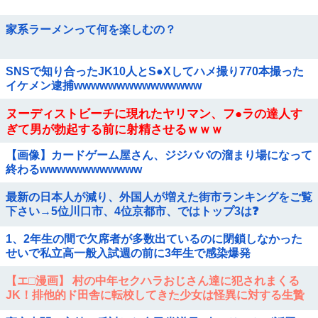
家系ラーメンって何を楽しむの？
SNSで知り合ったJK10人とS●Xしてハメ撮り770本撮った
イケメン逮捕wwwwwwwwwwwwwww
ヌーディストビーチに現れたヤリマン、フ●ラの達人す
ぎて男が勃起する前に射精させるｗｗｗ
【画像】カードゲーム屋さん、ジジババの溜まり場になって
終わるwwwwwwwwwwww
最新の日本人が減り、外国人が増えた街市ランキングをご覧
下さい→5位川口市、4位京都市、ではトップ3は❓
1、2年生の間で欠席者が多数出ているのに閉鎖しなかった
せいで私立高一般入試週の前に3年生で感染爆発
【エ□漫画】 村の中年セクハラおじさん達に犯されまくる
JK！排他的ド田舎に転校してきた少女は怪異に対する生贄
で…