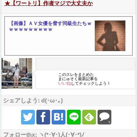
★【ワートリ】作者マジで大丈夫か
【画像】ＡＶ女優を脅す同級生たちｗ
ｗｗｗｗｗｗｗｗｗ
このスレをまとめた
まにゅそく最新記事を
いいね
してチェックしよう！
シェアしよう: d(･ω･｡)
5
フォローthx: ヽ(*･∀･)人(･∀･*)ﾉ