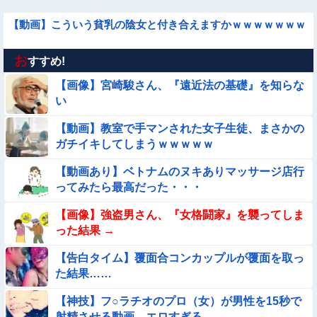
【動画】こういう貧乳の陰女と付き合えますかｗｗｗｗｗｗｗ
お
【動画】韓国アイドルさん、ヱチヱチ限界点を超えてしまう
すすめ!
【画像】宮崎駿さん、『遠近法の基礎』を知らな
【動画】デブの喧嘩 ガチでヤバい……
い
【動画】教室で手マンされた女子生徒、まさかの
【動画】ピザ屋のバイト女、クッソせこい『ツマミ食い』をし
ガチイキしてしまうｗｗｗｗｗ
て炎上
【悲報】イッヌさん、飼い主の『レズプレイ』を見てドン引
【動画あり】ベトナムのヌキありマッサージ店行
き・・・
ってみたら最高だった・・・
【動画】力士さん、ボクサーをボコってしまう
【画像】強盗男さん、『女格闘家』を襲ってしま
った結果 →
【画像】新人AV女優さん、ジブリキャラのコスプレでチンポ
を硬めてくるｗｗｗｗｗｗｗ
【告白タイム】覆面合コンカップルが覆面を取っ
た結果……
【動画】アンドロイドみたいな女子小学生が発見される
【神技】フ○ラチオのプロ（女）が男性を15秒で
【動画】美少女4人組の20年後の姿がヤバいwwwwww
射精させる動画、エロすぎる