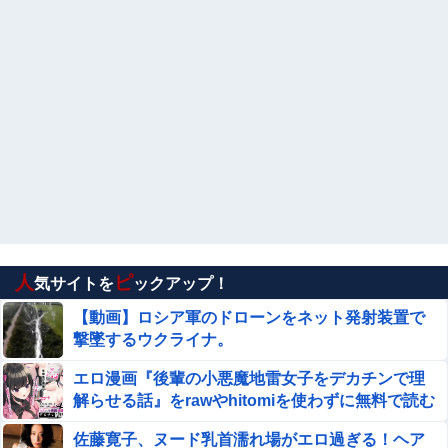
"テレビ大好き"高齢者の｢テレビ離れ｣が始まった
いい大人になっても「顔が全て」と思い込み、友人の離婚
を「不釣り合いだからw」と嘲笑する哀れな男現るｗｗト
ーク力も投資の才能もあるBくんを叩いてドヤる顔ファン
【動画】”別れさせ屋” のセ○クス、凄すぎるｗｗ
男の浅はかさにガチで絶句
ｗ そりゃ肉便器に堕ちるわｗｗｗ
【悲報】40代女性社員が臨時くんに衝撃の勘違い告白
されるｗｗｗｗ
みいちゃん、セコカンになる
人
ピ
気サイトを
ックアップ！
【動画】ロシア軍のドローンをネット発射装置で
【画像】 女子バレー選手、ケツがデカすぎ警報ｗｗｗ
撃墜するウクライナ。
エロ漫画『後輩の小悪魔地雷女子をデカチンで理
【悲報】Z世代「求刑7年のジャンポケ斎藤は口封じに被害
解らせる話』をrawやhitomiを使わずに無料で読む
者殺した方が量刑軽かっただろ」←1万いいね
方法│めんぼーれんぽー
佐藤寛子、ヌード乳首濡れ場がエロ過ぎる！ヘア
ドジャース・佐々木朗希、2回にダイヤモンドバックス・