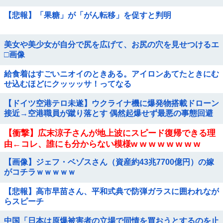
【悲報】「果糖」が「がん転移」を促すと判明
美女や美少女が自分で尻を広げて、お尻の穴を見せつけるエ
□画像
給食着はすごいニオイのときある。アイロンあてたときにむ
せ込むほどにクッッッサ！ってなる
【ドイツ空港テロ未遂】ウクライナ機に爆発物搭載ドローン
接近→空港職員が蹴り落とす 偶然起爆せず最悪の事態回避
「高性能C4搭載していた」他
【衝撃】広末涼子さんが地上波にスピード復帰できる理
由←コレ、誰にも分からない模様w w w w w w w w
【画像】ジェフ・ベゾスさん（資産約43兆7700億円）の嫁
がコチラｗｗｗｗｗ
【悲報】高市早苗さん、平和式典で防弾ガラスに囲われなが
らスピーチ
中国「日本は原爆被害者の立場で同情を買おうとするのを止