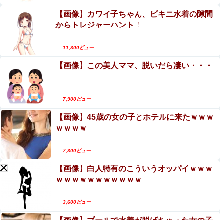
中国「日本は原爆被害者の立場で同情を買おうとするのを
【画像】カワイ子ちゃん、ビキニ水着の隙間
元グラドルAV女優・田野憂の寄付報告への中傷が
止めろ」
からトレジャーハント！
酷すぎる…AVで稼いだ金は「汚い金」なのか
なろう作家「円安で高市さん叩いてた奴ら、円高でも
エロ漫画『子種が通貨として流通する種付け特区
11,300ビュー
褒めないのでポジショントーク確定ｗｗｗ」
に モブ男子の俺が引っ越した結果』をrawや
【画像】この美人ママ、脱いだら凄い・・・
hitomiを使わずに無料で読む方法│フリテン堂
【悲報】ジャンポケ斎藤「性行為の許諾は取ったことあり
ません」
7,900ビュー
【画像】45歳の女の子とホテルに来たｗｗｗ
ｗｗｗｗ
Powered by livedoor 相互RSS
7,300ビュー
【画像】白人特有のこういうオッパイｗｗｗ
ｗｗｗｗｗｗｗｗｗｗｗ
3,600ビュー