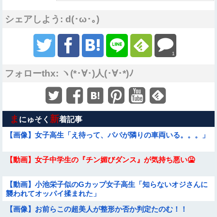
シェアしよう: d(･ω･｡)
1
フォローthx: ヽ(*･∀･)人(･∀･*)ﾉ
ま
新
にゅそく
着記事
【画像】女子高生「え待って、パパが隣りの車両いる。。。」
【動画】女子中学生の『チン媚びダンス』が気持ち悪い🤮
【動画】小池栄子似のGカップ女子高生「知らないオジさんに
襲われてオッパイ揉まれた」
【画像】お前らこの超美人が整形か否か判定たのむ！！