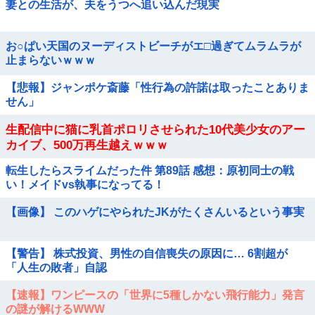
妻との生活が、夫をうつへ追い込んだ現実
お○ぱい天国のヌーディストビーチがエ□過ぎてムラムラが
止まらないｗｗｗ
【悲報】ジャンポケ斎藤「性行為の許諾は取ったことありま
せん」
生配信中に猫に乳首ポロリさせられた10代美少女のアー
カイブ、500万再生越えｗｗｗ
転生したらスライムだった件 第89話 感想：原初同士の戦
い！メイドvs執事になってる！
【画像】 このハゲにやられたJKがたくさんいるという事実
【警告】 株式投資、男性の自信喪失の原因に… 6割超が
「人生の敗者」自認
【速報】ワンピースの「世界に5種しかない飛行能力」発言
の謎が解けるWWW