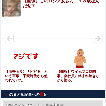
【画像】このロシア女さん、１８歳なん
ウトのセクハラを夫に泣いて訴えても「いいじゃない
だぜ？
かそのくらい。我慢してたらご褒美あげるから」と迫
られた。夫が気持ち悪くて悲鳴をあげたら「うるさ
【悲報】 おわり。
い」とグーで殴られた
【動画】大阪府警のおっさん射殺映像が公開される。当然
のように無抵抗だったことが発覚
従姉妹の娘が「ワイニートのジッジ（金持ち）」にやたら
会いに来る理由ｗｗｗｗｗ
夫さん、妻に「天井のシミ数えてれば終わるでな」と押し
倒されて性行為 → 凄いことになるｗｗｗｗｗ
日本をダメにした総理大臣と言えば？他
【由来あり】「ビビる」と
【悲報】ワイ元プロ格闘
いう言葉、平安時代から使
家、会社員に絡まれ泣きな
われていた
がら謝る。
【速報】京大病院、手術ミスで『正常な脳』を摘出 → 患
者は自発呼吸不可能な植物状態に
こ
反
のまとめ記事への
応
【閲覧注意】サッカーの試合中に落雷、選手1人が即死す
る瞬間が「伝説級の映像」だと話題に・・・
1件のコメント(タップして表示/非表示)