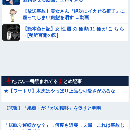
【放送事故】美女さん『絶対にイカせる椅子』に
★★同格のように語られてるけど実際は『雲泥の差』があるも
座ってしまい痴態を晒す →動画
のと言えば？
【衝撃】ガチで『意識高い無能』が好きなワードと言えば？
【艶本色日記】女 性 器 の 種 類 11 種 が こ ち ら
→[秘所百開の図]
【動画像】飛行機に『水銀』を持ち込めない理由がこれ【→】
【画像】巨大マンボウの稚魚さん、金平糖みたいでカワイイｗ
【動画像】女の子「ウエスト？・・・60㎝だよ！」
今
ま
たぶん一番読まれてる
とめ記事
★【ワートリ】木虎はやっぱり上品な可愛さがあるな
【悲報】「果糖」が「がん転移」を促すと判明
「居眠り運転かな？」→何度も追突→夫婦「これは事故じ