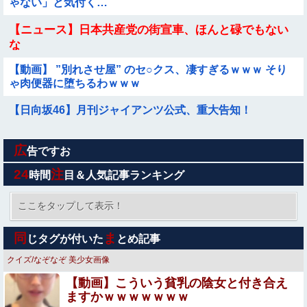
ゃない」と気付く…
【ニュース】日本共産党の街宣車、ほんと碌でもない
な
【動画】 ”別れさせ屋” のセ○クス、凄すぎるｗｗｗ そり
ゃ肉便器に堕ちるわｗｗｗ
【日向坂46】月刊ジャイアンツ公式、重大告知！
広
【画像】小倉ゆうか(27)さん、7年ぶり『FRIDAY』表紙で
告ですお
神ボディ大解放
24
注
時間
目＆人気記事ランキング
毎日暑いから雪に関連する映画でも観ようと「生きてこ
そ」を借りたのね
ここをタップして表示！
住宅営業マン「あっ、遅れてしまってすみませ～ん(笑)」
同
ま
じタグが付いた
とめ記事
客「…今日、契約日ですよね？」→こうなるｗｗｗ
クイズ/なぞなぞ
美少女画像
熊本県内で◯◯者が現れまくり、通報頻発！災害支援にも
【動画】こういう貧乳の陰女と付き合え
悪影響が及んでしまう…
ますかｗｗｗｗｗｗｗ