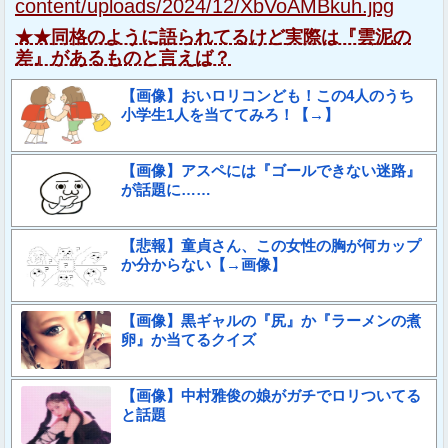
content/uploads/2024/12/XbVoAMBkuh.jpg
★★同格のように語られてるけど実際は『雲泥の
差』があるものと言えば？
【画像】おいロリコンども！この4人のうち
小学生1人を当ててみろ！【→】
【画像】アスペには『ゴールできない迷路』
が話題に……
【悲報】童貞さん、この女性の胸が何カップ
か分からない【→画像】
【画像】黒ギャルの『尻』か『ラーメンの煮
卵』か当てるクイズ
【画像】中村雅俊の娘がガチでロリついてる
と話題