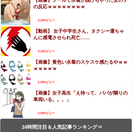
【画像】プールで水着が脱げちゃった女の子
の反応ｗｗｗｗｗｗｗｗ
3,300ビュー
【動画】 女子中学生さん、タクシー運ちゃ
んに感電させられ死亡……
3,200ビュー
【画像】黄色い水着のスケスケ感たるやｗｗ
ｗｗｗｗｗ
3,000ビュー
【画像】女子高生「え待って、パパが隣りの
車両いる。。。」
3,000ビュー
24時間注目＆人気記事ランキング⇒
Sponsored Link