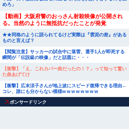
めろ」
【動画】大阪府警のおっさん射殺映像が公開され
る。当然のように無抵抗だったことが発覚
★★同格のように語られてるけど実際は『雲泥の差』がある
ものと言えば？
【閲覧注意】サッカーの試合中に落雷、選手1人が即死する
瞬間が「伝説級の映像」だと話題に・・・
【衝撃】「え、これカバー曲だったの！？」って知って驚い
た曲あげてけ
【衝撃】広末涼子さんが地上波にスピード復帰できる理由←
コレ、誰にも分からない模様w w w w w w w w
Powered by livedoor 相互RSS
ス
ポンサードリンク