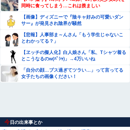
同時に食ってしまう…これは羨ましい
【画像】ディズニーで『陰キャ好みの可愛いダン
サー』が発見され陰界が騒然
【悲報】人事部ま～んさん「もう学生じゃないこ
とわかってる？」
【ヱッチの擬人化】白人娘さん「私、Tシャツ着る
とこうなるのw(ﾊﾟｼｬ)」→4万いいね
「自分の顔…ブス過ぎてツラい…」って言ってる
女子たちの画像ください！
今
日の出来事とか