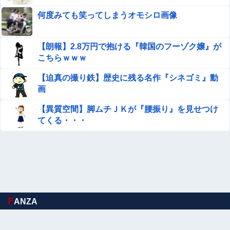
よぉー♥」ムチムチ
何度みても笑ってしまうオモシロ画像
【悲報】 夏のピーク、もう終わってたｗｗｗｗｗ
【朗報】2.8万円で抱ける『韓国のフーゾク嬢』が
こちらｗｗｗ
【悲報】高市早苗さん、平和式典で防弾ガラスに囲われな
がらスピーチ
【迫真の撮り鉄】歴史に残る名作『シネゴミ』動
画
積水ハウス「地面師に55億円騙し取られた…」ワイ「はえ
ーかわいそう…会社滅茶苦茶やろなぁ」→
【異質空間】脚ムチＪＫが『腰振り』を見せつけ
てくる・・・
【画像】日本のセクシー過ぎる女性犯罪者一覧が冗談抜き
にレベル高過ぎる件w w w w w w w w w
女優・森日菜美、雑誌グラビアの水着ショット！！久々の
姿にファン悶絶ｗｗ
【画像】女優・吉川愛、NHKドラマで胸元開けて男子を誘
惑しちゃう
F
ANZA
【衝撃】「え、これカバー曲だったの！？」って知って驚
いた曲あげてけ