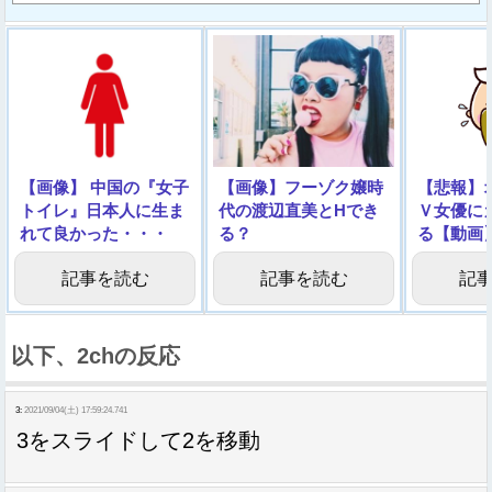
【画像】 中国の『女子
【画像】フーゾク嬢時
【悲報】
トイレ』日本人に生ま
代の渡辺直美とHでき
Ｖ女優に
れて良かった・・・
る？
る【動画
記事を読む
記事を読む
記
以下、2chの反応
3:
2021/09/04(土) 17:59:24.741
3をスライドして2を移動