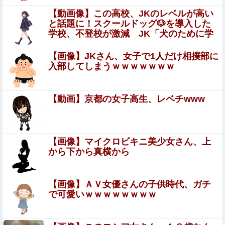
のベッドサッカーだ」
【動画像】この高校、JKのレベルが高い
SNSで知り合ったJK10人とS●Xしてハメ撮り770本撮った
と話題に！スクールドッグ🐶を導入した
イケメン逮捕wwwwwwwwwwwwwww
学校、不登校が激減 JK「犬のために学
校行きたくなる」
【画像】大久保佳代子さん、やっぱりドスケベだったｗｗ
【画像】JKさん、女子で1人だけ相撲部に
ｗｗｗｗ他
入部してしまうｗｗｗｗｗｗｗ
元グラドルAV女優・田野憂の寄付報告への中傷が酷すぎ
る…AVで稼いだ金は「汚い金」なのか
【動画】京都の女子高生、レベチwww
ジャンポケ斉藤「同意があったんです。本当です。信じて
下さい」←何でこの主張が通らないの？
日本人「円安はアカン。円高にしろ」←これなんでなんや
【画像】マイクロビキニ美少女さん、上
から下から真横から
夫さん、妻に「天井のシミ数えてれば終わるでな」と押し
倒されて性行為 → 凄いことになるｗｗｗｗｗ
【画像】ＡＶ女優さんの子供時代、ガチ
で可愛いｗｗｗｗｗｗｗｗ
【動画】ロシア軍のドローンをネット発射装置で撃墜する
ウクライナ。