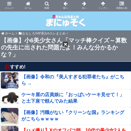
まにゅそく 2chまとめニュース速報VIP
ホーム
新着&人気
ホーム
おもしろ/VIP系2chスレまとめ
【画像】小6美少女さん「マッチ棒クイズ～算数
の先生に出された問題だよ！みんな分かるか
な？」
お
すすめ!
【画像】令和の『美人すぎる犯罪者たち』がこち
ら →
ケーキ屋の店員娘に「おっぱいケーキ見せて！」
と土下座で頼んでみた結果
【画像】汚職がない『クリーンな国』ランキング
がこちらｗｗｗｗ
【ハメ撮り】Xのオフパコ師、10代の美少女2人を