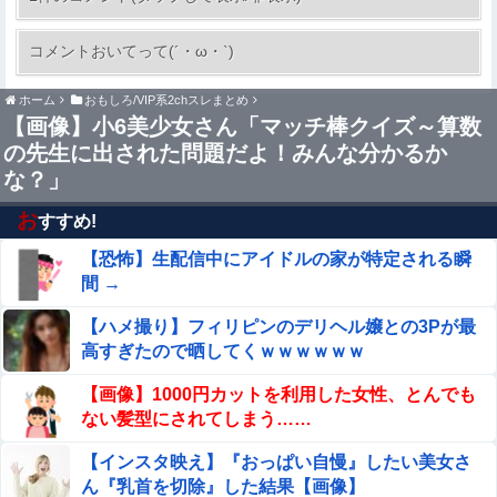
【画像】 このハゲにやられたJKがたくさんいる
コメントおいてって(´・ω・`)
という事実
ホーム
おもしろ/VIP系2chスレまとめ
転生したらスライムだった件 第89話 感想：原初同士の戦
【画像】小6美少女さん「マッチ棒クイズ～算数
い！メイドvs執事になってる！
の先生に出された問題だよ！みんな分かるか
【画像】ジェフ・ベゾスさん（資産約43兆7700億円）の
な？」
嫁がコチラｗｗｗｗｗ
お
すすめ!
【ラーメン】マユ通でトプロの中の人がトプロを育成！
【恐怖】生配信中にアイドルの家が特定される瞬
間 →
倉持由香、息子の「自閉スペクトラム症」診断にショック
で涙 見逃していた乳幼児期のサインとは
【ハメ撮り】フィリピンのデリヘル嬢との3Pが最
高すぎたので晒してくｗｗｗｗｗｗ
河出奈都美アナ ニットの●●、谷間チラ！！
【画像】1000円カットを利用した女性、とんでも
ない髪型にされてしまう……
【衝撃】広末涼子さんが地上波にスピード復帰できる理由
←コレ、誰にも分からない模様w w w w w w w w
【インスタ映え】『おっぱい自慢』したい美女さ
ん『乳首を切除』した結果【画像】
【画像】 女教師「よーし、先生も水着でプール清掃するわ