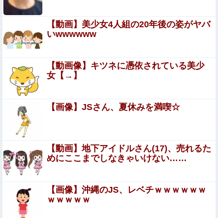
【閲覧注意】サッカーの試合中に落雷、選手1人が即死す
る瞬間が「伝説級の映像」だと話題に・・・
【動画】美少女4人組の20年後の姿がヤバ
【画像】 陰キャ女子(18)、脱いだらお○ぱい盛々で眼福ｗ
いwwwwww
ｗｗｗｗｗｗｗｗｗｗｗｗｗｗｗ
【画像】漫画家・桂正和、最新のパンツ＆お尻のイラ
【動画像】キツネに憑依されている美少
スト投稿にネット衝撃「この質感の出し方」「実写か
女【→】
と思いました」
19/08/22週のゲーム購入検討。今週はスクエニRPG「鬼ノ
哭ク邦(オニノナククニ)」などが発売！
【画像】JSさん、夏休みを満喫☆
弘中れおな × 本多まい 夫婦交換…温泉宿で起こった信じ
られないエ●チな出来事。
エロ漫画『冥婚の花嫁～無限快楽地獄～』をrawやhitomi
【動画】地下アイドルさん(17)、売れるた
を使わずに無料で読む方法│五梅
めにここまでしなきゃいけない……
美女や美少女が自分で尻を広げて、お尻の穴を見
せつけるエ□画像
【画像】沖縄のJS、レベチｗｗｗｗｗｗ
ｗｗｗｗｗ
韓国人「“韓国サッカー”性接待の試合結果をご覧くださ
い」→「マッサージ効果は間違いないねｗ」「これが本当