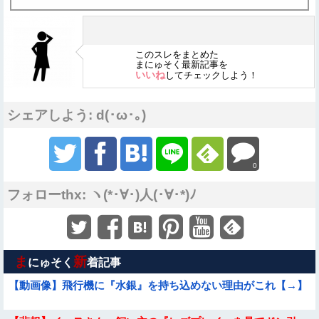
このスレをまとめた
まにゅそく最新記事を
いいね
してチェックしよう！
シェアしよう: d(･ω･｡)
0
フォローthx: ヽ(*･∀･)人(･∀･*)ﾉ
ま
新
にゅそく
着記事
【動画像】飛行機に『水銀』を持ち込めない理由がこれ【→】