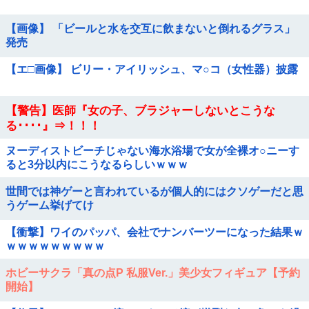
【画像】 「ビールと水を交互に飲まないと倒れるグラス」
発売
【エ□画像】 ビリー・アイリッシュ、マ○コ（女性器）披露
【警告】医師『女の子、ブラジャーしないとこうな
る････』⇒！！！
ヌーディストビーチじゃない海水浴場で女が全裸オ○ニーす
ると3分以内にこうなるらしいｗｗｗ
世間では神ゲーと言われているが個人的にはクソゲーだと思
うゲーム挙げてけ
【衝撃】ワイのパッパ、会社でナンバーツーになった結果ｗ
ｗｗｗｗｗｗｗｗｗ
ホビーサクラ「真の点P 私服Ver.」美少女フィギュア【予約
開始】