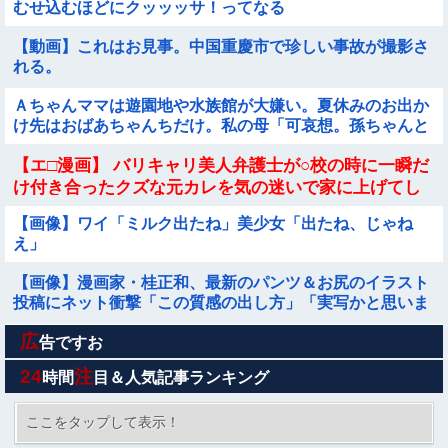
むせ込むほどにクッッッサ！ってなる
【動画】これはお見事。中国重慶市で珍しい事故が撮影さ
れる。
Ａちゃんママは遊園地や水族館が大嫌い。夏休みのお出か
け先はおばあちゃんちだけ。私の母「可哀想。孫ちゃんと
一緒にＴＤＬに連れて行ってあげたい」→Ａママに烈火の
【エ□漫画】 バリキャリ美人弁護士が○校の時に一瞬だ
如くキレられた
け付き合ったクズな元カレを気の迷いで家に上げてし
まい体を奪われてしまったんだけど、快楽に...
【画像】ワイ「ミルク出たね」美少女「出たね、じゃね
え」
【画像】漫画家・桂正和、最新のパンツ＆お尻のイラスト
投稿にネット衝撃「この質感の出し方」「実写かと思いま
した」
広
大竹しのぶ「戦争放棄の国であり続けよう」←この投稿が
告ですお
話題に他
24
注
時間
目＆人気記事ランキング
積水ハウス「地面師に55億円騙し取られた…」 ワイ「は
えーかわいそう…会社滅茶苦茶やろなぁ」
ここをタップして表示！