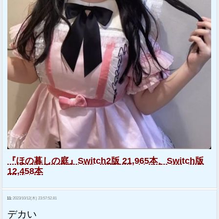
『ほの暮しの庭』Switch2版 21,965本、Switch版
12,458本
11:
2023/10/12(木) 23:57:52.81
デカい