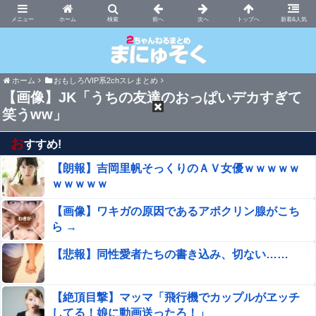
まにゅそく 2chまとめニュース速報VIP
ホーム
新着&人気
ホーム
おもしろ/VIP系2chスレまとめ
【画像】JK「うちの友達のおっぱいデカすぎて
笑うww」
お
すすめ!
【朗報】吉岡里帆そっくりのＡＶ女優ｗｗｗｗｗ
ｗｗｗｗｗ
【画像】ワキガの原因であるアポクリン腺がこち
ら →
【悲報】同性愛者たちの書き込み、切ない……
【絶頂目撃】マッマ「飛行機でカップルがヱッチ
してる！娘に動画送ったろ！」