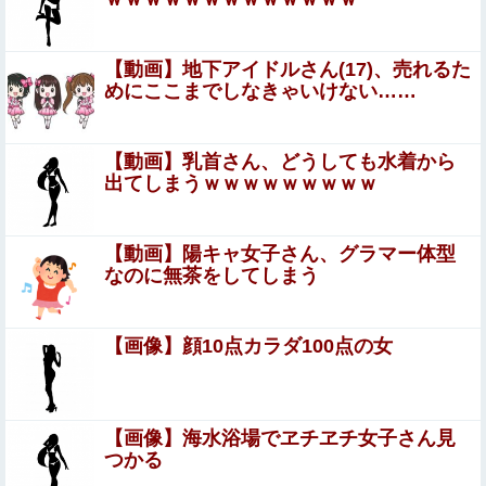
【物議】6人で長時間滞在して会計4939円 居酒
屋「喋るだけなら公園に行って」
【動画】地下アイドルさん(17)、売れるた
めにここまでしなきゃいけない……
【動画】 昔のドラマのレ●プシーン、今見るとアウトすぎ
るｗｗｗｗｗｗｗｗｗ
【動画】乳首さん、どうしても水着から
【動画】熊本地震発生時の手術室の様子が公開される
出てしまうｗｗｗｗｗｗｗｗｗ
日米のレアアース脱中国依存、量とコストで行き詰まり…
【動画】陽キャ女子さん、グラマー体型
台湾メディア！他
なのに無茶をしてしまう
【FGO】チャイナドレス バーヴァン・シー
Fate/GrandOrderのイラスト紹介3985
【画像】顔10点カラダ100点の女
日中留守の実家に空き巣が侵入。居合わせた引きこもりの
私が撃退した結果…家族の態度に耐えかね家を出たら半年
後に〇〇する超スピード展開へ←人生何がきっかけで好転
夫さん、妻に「天井のシミ数えてれば終わるでな」と押し
するか分からない
【画像】海水浴場でヱチヱチ女子さん見
倒されて性行為 → 凄いことになるｗｗｗｗｗ
つかる
Sponsored Link