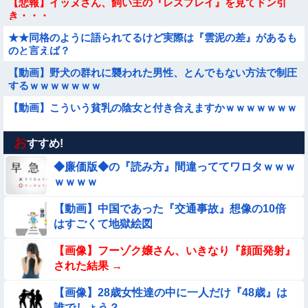
【悲報】イッヌさん、飼い主の『レズプレイ』を見てドン引
き・・・
★★同格のように語られてるけど実際は『雲泥の差』があるも
のと言えば？
【動画】野犬の群れに襲われた男性、とんでもない方法で制圧
するｗｗｗｗｗｗｗ
【動画】こういう貧乳の陰女と付き合えますかｗｗｗｗｗｗｗ
お
【動画】小池栄子似のGカップ女子高生「知らないオジさんに
すすめ!
襲われてオッパイ揉まれた」
◆廉価版◆の『読み方』間違っててワロタｗｗｗ
★★昨晩、久しぶりに嫁とセックスしたんだが・・・
ｗｗｗｗ
【動画】中国であった『交通事故』想像の10倍
【動画】デブの喧嘩 ガチでヤバい……
はすごくて地獄絵図
【動画】白人「日本で一番美味い食べ物はこれな、試してみ
【画像】フーゾク嬢さん、いきなり『顔面発射』
ろ！飛ぶぞ」
された結果 →
【画像】女子高生「え待って、パパが隣りの車両いる。。。」
【画像】28歳女性達の中に一人だけ『48歳』は
誰でしょう？