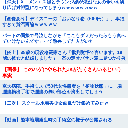
【仰天】X、メンエス嬢とラウンジ嬢が熾烈な女の争いを繰
り広げ対戦型になってしまうw w w w w w w w
【画像あり】ディズニーの「おいなり巻（600円）」、卑猥
すぎて賛否両論ｗｗｗｗｗ
パートの面接で号泣しながら「ここもダメだったらもう食べ
ていけないんです」って熱弁してた人がいた
【炎上】38歳の現役格闘家さん「批判覚悟で言います。19
歳の彼女と結婚しました」→案の定オバサン達に見つかり炎
上
【画像】 このハゲにやられたJKがたくさんいるという
事実
京大病院、手術ミスで50代女性患者を「植物状態」に 脳
腫瘍摘出手術で腫瘍の無い部位を摘出してしまう
【二次】 スクール水着美少女画像だけ集めてみたｗ
【動画】熊本地震発生時の手術室の様子が公開される