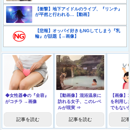
【衝撃】地下アイドルのライブ、『リンチ』
が平然と行われる…【動画】
【悲報】オッパイ好きもNGしてしまう『乳
輪』が話題【→画像】
◆女性器◆の『全容』
【動画像】混浴温泉に
【画像】1
がコチラ →画像
訪れる女子、このレベ
を利用し
ルが現実 ⇒
でもない
しまう…
記事を読む
記事を読む
記