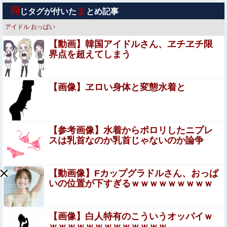
【NMB48】 本郷柚巴の写真集がすごいことになってる
同
ま
じタグが付いた
とめ記事
アイドル
おっぱい
【悲報】中国籍の男性「中国では赤信号でも〇〇できま
【動画】韓国アイドルさん、ヱチヱチ限
す」←ヤバすぎると話題に
界点を超えてしまう
【ウマ娘】水着スズカは細身な描写が実にいい
【画像】ヱロい身体と変態水着と
グラドルで天下取って乳首出しヌードになった女
ホリエモン「面接でさ、納豆パックの薄いフィルムっ
【参考画像】水着からポロリしたニプレ
て何のために入っていの？って聞くわけ」
スは乳首なのか乳首じゃないのか論争
【まとめ】森保監督『都内にサッカー専用スタを』国立で
観客新記録、スレ民『候補地は？』『税金？』ｗｗｗ他
【動画像】Fカップグラドルさん、おっぱ
いの位置が下すぎるｗｗｗｗｗｗｗｗｗ
【速報】京大病院、手術ミスで『正常な脳』を摘出 → 患
者は自発呼吸不可能な植物状態に
ジャンポケ斉藤「同意があったんです。本当です。信じて
【画像】白人特有のこういうオッパイｗ
下さい」←何でこの主張が通らないの？
ｗｗｗｗｗｗｗｗｗｗｗｗｗ