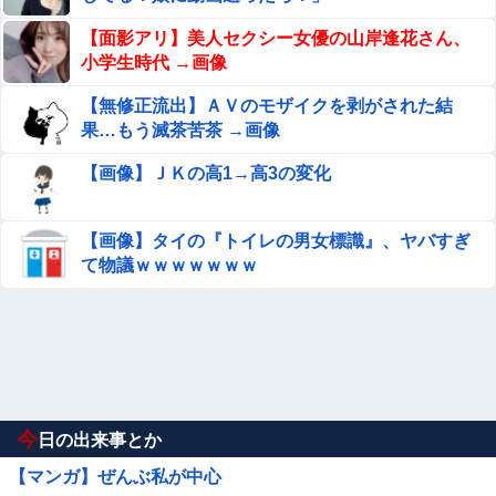
【面影アリ】美人セクシー女優の山岸逢花さん、
小学生時代 →画像
【無修正流出】ＡＶのモザイクを剥がされた結
果…もう滅茶苦茶 →画像
【画像】ＪＫの高1→高3の変化
【画像】タイの『トイレの男女標識』、ヤバすぎ
て物議ｗｗｗｗｗｗｗ
今
日の出来事とか
【マンガ】ぜんぶ私が中心