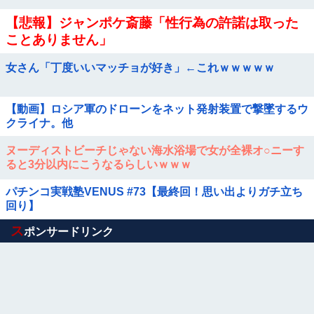
【悲報】ジャンポケ斎藤「性行為の許諾は取った
ことありません」
女さん「丁度いいマッチョが好き」←これｗｗｗｗｗ
【動画】ロシア軍のドローンをネット発射装置で撃墜するウ
クライナ。他
ヌーディストビーチじゃない海水浴場で女が全裸オ○ニーす
ると3分以内にこうなるらしいｗｗｗ
パチンコ実戦塾VENUS #73【最終回！思い出よりガチ立ち
回り】
Powered by livedoor 相互RSS
ス
ポンサードリンク