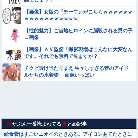
【動画】ピザ屋のバイト女、クッソせこい『ツマミ食い』をし
て炎上
【画像】女版の『チー牛』がこちらｗｗｗｗｗｗ
ｗｗｗｗｗｗｗｗｗｗｗ
【画像】巨大マンボウの稚魚さん、金平糖みたいでカワイイｗ
【性的魅力】ご当地ヒロインに脳殺される男の子
【動画】力士さん、ボクサーをボコってしまう
→画像
【画像】ＡＶ監督「撮影現場はこんなに大変なん
【動画】アンドロイドみたいな女子小学生が発見される
です。それでも無料で見ますか？」
【動画】美少女4人組の20年後の姿がヤバいwwwwww
チクビ透け当たりまえ 生々しすぎる昔のアイド
ルたちの水着姿 →画像いっぱい
【動画像】女の子「ウエスト？・・・60㎝だよ！」
【画像】新人AV女優さん、ジブリキャラのコスプレでチンポ
を硬めてくるｗｗｗｗｗｗｗ
【画像】お前らこの超美人が整形か否か判定たのむ！！
今
ま
たぶん一番読まれてる
とめ記事
給食着はすごいニオイのときある。アイロンあてたときに