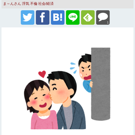
ま～んさん
浮気 不倫
社会/経済
1