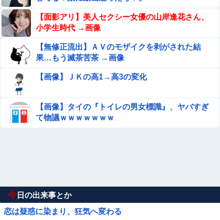
【面影アリ】美人セクシー女優の山岸逢花さん、
小学生時代 →画像
【無修正流出】ＡＶのモザイクを剥がされた結
果…もう滅茶苦茶 →画像
【画像】ＪＫの高1→高3の変化
【画像】タイの『トイレの男女標識』、ヤバすぎ
て物議ｗｗｗｗｗｗｗ
今
日の出来事とか
恋は疑惑に染まり、狂気へ変わる