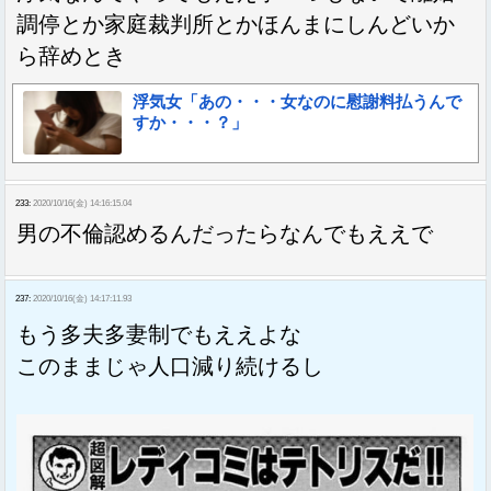
調停とか家庭裁判所とかほんまにしんどいか
ら辞めとき
浮気女「あの・・・女なのに慰謝料払うんで
すか・・・？」
233:
2020/10/16(金) 14:16:15.04
男の不倫認めるんだったらなんでもええで
237:
2020/10/16(金) 14:17:11.93
もう多夫多妻制でもええよな
このままじゃ人口減り続けるし