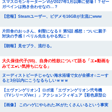
スマスロモンキーターンⅥが2027年1月以降に登場！？ゼー
ガペインは抱き合わせなの…？
【悲報】Steamユーザー、ビデメモ16GBが主流にwww
片田舎のおっさん、剣聖になるⅡ 第5話 感想：ついに親子
対決の予感！ベリル先生もやる気に！
【朗報】見せブラ、流行る。
大久保佳代子(55)、自身の性欲について語る「エ●動画を
みてエ●い気持ちになる」
ヌーディストビーチじゃない海水浴場で女が全裸オ○ニーす
ると3分以内にこうなるらしいｗｗｗ
【エヴァンゲリオン】ロボ道「エヴァンゲリオン弐号機
（TVシリーズVer.）」アクションフィギュア【彩色原型公
開】他
【画像】 このハゲにやられたJKがたくさんいるという事実