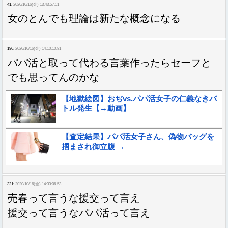
41:
2020/10/16(金) 13:43:57.11
女のとんでも理論は新たな概念になる
196:
2020/10/16(金) 14:10:10.81
パパ活と取って代わる言葉作ったらセーフと
でも思ってんのかな
【地獄絵図】おぢvs.パパ活女子の仁義なきバ
トル発生【→動画】
【査定結果】パパ活女子さん、偽物バッグを
掴まされ御立腹 →
321:
2020/10/16(金) 14:33:06.53
売春って言うな援交って言え
援交って言うなパパ活って言え