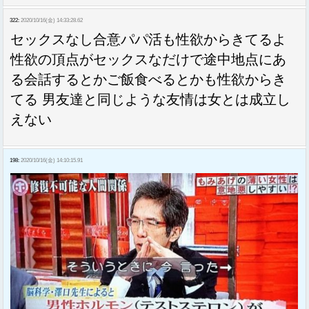
322:
2020/10/16(金) 14:33:28.62
セックスなし合意パパ活も性欲からきてるよ
性欲の頂点がセックスなだけで途中地点にあ
る会話するとかご飯食べるとかも性欲からき
てる 男友達と同じような友情は女とは成立し
えない
198:
2020/10/16(金) 14:10:15.91