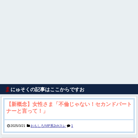
ま
にゅそくの記事はここからですお
【新概念】女性さま「不倫じゃない！セカンドパート
ナーと言って！」
2025/3/21
おもしろ/VIP系2chスレ
1