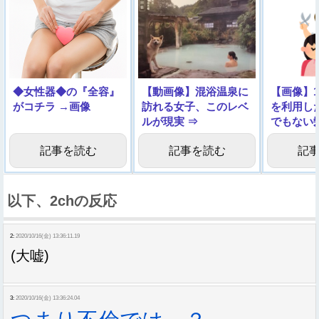
◆女性器◆の『全容』
【動画像】混浴温泉に
【画像】1
がコチラ →画像
訪れる女子、このレベ
を利用し
ルが現実 ⇒
でもない
しまう…
記事を読む
記事を読む
記
以下、2chの反応
2:
2020/10/16(金) 13:36:11.19
(大嘘)
3:
2020/10/16(金) 13:36:24.04