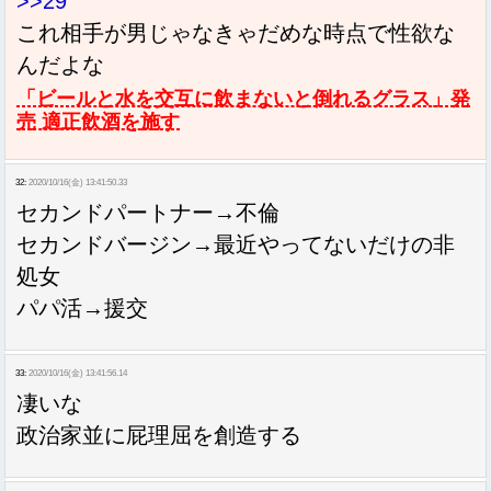
>>29
これ相手が男じゃなきゃだめな時点で性欲な
んだよな
「ビールと水を交互に飲まないと倒れるグラス」発
売 適正飲酒を施す
32:
2020/10/16(金) 13:41:50.33
セカンドパートナー→不倫
セカンドバージン→最近やってないだけの非
処女
パパ活→援交
33:
2020/10/16(金) 13:41:56.14
凄いな
政治家並に屁理屈を創造する