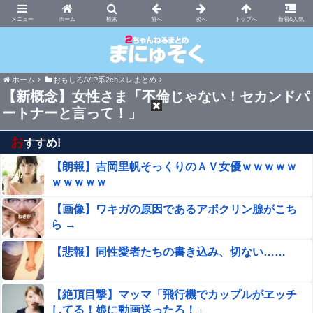
まにゅそく 2chまとめニュース速報VIP
ホーム
新着&人気
ホーム
おもしろ/VIP系2chスレまとめ
【新概念】女性さま「不倫じゃない！セカンドパ
ートナーと言って！」
お
すすめ!
【朗報】吉岡里帆そっくりのＡＶ女優ｗｗｗｗｗ
ｗｗｗｗｗ
【画像】ワキガの原因であるアポクリン腺がこち
ら →
【悲報】同性愛者たちの書き込み、切ない……
【絶頂目撃】マッマ「飛行機でカップルがヱッチ
してる！娘に動画送ったろ！」