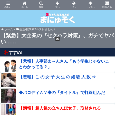
まにゅそく 2chまとめニュース速報VIP
ホーム
新着&人気
ホーム
生活/雑学系2chスレまとめ
【緊急】大企業の『セクハラ対策』、ガチでヤバ
い……
お
すすめ!
【悲報】人事部ま～んさん「もう学生じゃないこ
とわかってる？」
【悲報】こ の 女 子 大 生 の 経 験 人 数 ⇒
◆パロディＡＶ◆の『タイトル』で打線組んだ
【朗報】超人気の立ちんぼ女子、取材される