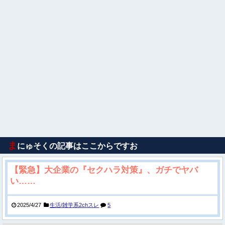
ま
にゅそくの記事はここからですお
【緊急】大企業の『セクハラ対策』、ガチでヤバ
い……
2025/4/27
生活/雑学系2chスレ
5