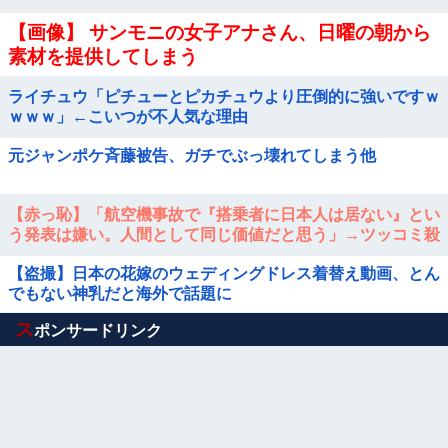
【画像】 サンモニの女子アナさん、日曜の朝から
素材を提供してしまう
ライチュウ「ピチューとピカチュウより圧倒的に強いですｗ
ｗｗｗ」←こいつが不人気な理由
元ジャンポケ斉藤被告、ガチでぶっ壊れてしまう他
【赤っ恥】「航空機事故で『搭乗者に日本人は居ない』とい
う発表は嫌い。人間として同じ価値だと思う」→ツッコミ殺
到も「自分が気に入らないと思った」と...
【盗撮】日本の花嫁のウェディングドレス着替え動画、とん
でもない神乳だと海外で話題に
Powered by livedoor 相互RSS
ス
ポンサードリンク