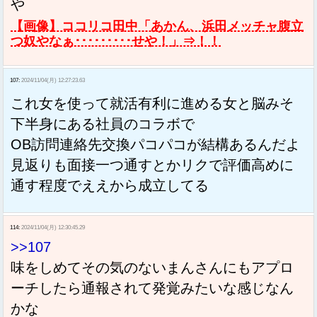
や
【画像】ココリコ田中「あかん、浜田メッチャ腹立
つ奴やなぁ･････････せや！」⇒！！
107:
2024/11/04(月) 12:27:23.63
これ女を使って就活有利に進める女と脳みそ
下半身にある社員のコラボで
OB訪問連絡先交換パコパコが結構あるんだよ
見返りも面接一つ通すとかリクで評価高めに
通す程度でええから成立してる
114:
2024/11/04(月) 12:30:45.29
>>107
味をしめてその気のないまんさんにもアプロ
ーチしたら通報されて発覚みたいな感じなん
かな