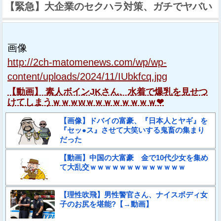
【緊急】大企業のセクハラ対策、ガチでヤバい
画像
http://2ch-matomenews.com/wp/wp-
content/uploads/2024/11/IUbkfcq.jpg
【動画】 素人ボインJKさん、水着で爆乳を見せつ
けてしまうｗｗｗwｗｗｗｗｗｗｗｗ❤
【画像】ドバイの富豪、『日本人とヤギ』を
『セッ●ス』させて大笑いする鬼畜の集まり
だった
【動画】中国の大富豪 金で10代少女を集め
て大乱交ｗｗｗｗｗｗｗｗｗｗｗｗｗ
【理性吹飛】男性警官さん、ナイスボディ女
子のお尻を堪能?【→動画】