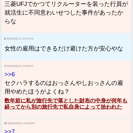
三菱UFJでかつてリクルーターを装った行員が
就活生に不同意わいせつした事件があったか
らな
6:
2024/11/04(月) 11:51:57.56
女性の雇用はできるだけ避けた方が安心やな
7:
2024/11/04(月) 11:52:52.47
>>6
セクハラするのはおっさんやしおっさんの雇
用やめたほうがよくね？
数年前に私が旅行先で落とした財布の中身が何年も
経ってから別の旅行先で私自身によって拾われた
17:
2024/11/04(月) 11:54:38.10
>>7