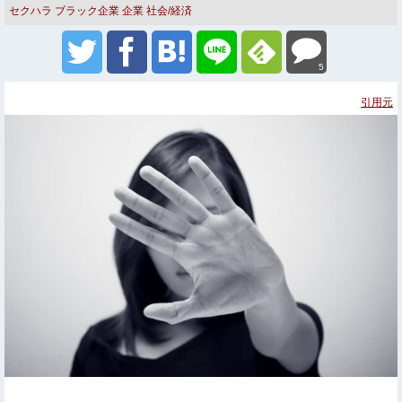
セクハラ
ブラック企業
企業
社会/経済
5
引用元