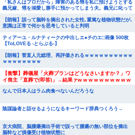
「私さんはプロだから」障害のある甥を私に預けようとする
義兄嫁、甥を溺愛し勝手に預かってしまう夫。義兄に叱って
もらっても「兄貴より俺になついてるのが面白くないのか
【朗報】誤って脳幹を摘出された女性､重篤な植物状態だが､
な」だって
意識は正常で何かを思考していると判明
ティアーユ・ルナティークの中出しエ●チのエ□画像 500枚
【ToLOVEる -とらぶる-】
【朗報】菅直人元総理、再評価されるｗｗｗｗｗｗｗｗｗｗ
ｗｗｗｗｗｗｗｗ
【衝撃】葬儀屋「火葬プランはどうなさいますか？」ワ
イ喪主「直葬で(即答)」→結果ァw w w w w w w w w w
なんで日本人はラム肉食べないんだろうな
陰謀論者と話せるようになるキーワード辞典つくろう→
京大病院、脳腫瘍摘出手術で誤って腫瘍の無い部位を摘出
脳幹など損傷受け植物状態に