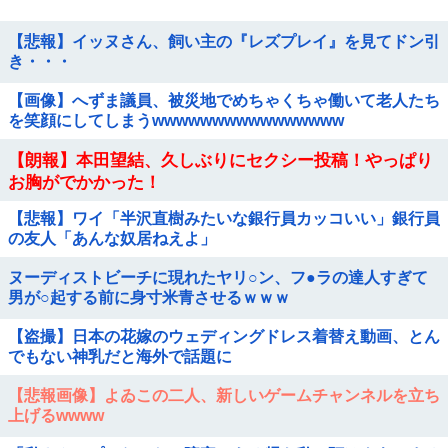
【悲報】イッヌさん、飼い主の『レズプレイ』を見てドン引
き・・・
【画像】へずま議員、被災地でめちゃくちゃ働いて老人たち
を笑顔にしてしまうwwwwwwwwwwwwwwww
【朗報】本田望結、久しぶりにセクシー投稿！やっぱり
お胸がでかかった！
【悲報】ワイ「半沢直樹みたいな銀行員カッコいい」銀行員
の友人「あんな奴居ねえよ」
ヌーディストビーチに現れたヤリ○ン、フ●ラの達人すぎて
男が○起する前に身寸米青させるｗｗｗ
【盗撮】日本の花嫁のウェディングドレス着替え動画、とん
でもない神乳だと海外で話題に
【悲報画像】よゐこの二人、新しいゲームチャンネルを立ち
上げるwwww