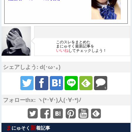
このスレをまとめた
まにゅそく最新記事を
いいね
してチェックしよう！
シェアしよう: d(･ω･｡)
5
フォローthx: ヽ(*･∀･)人(･∀･*)ﾉ
ま
新
にゅそく
着記事
Sponsored Link