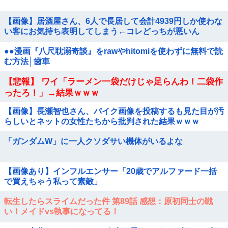
【画像】居酒屋さん、6人で長居して会計4939円しか使わな
い客にお気持ち表明してしまう←コレどっちが悪いん
や？？？？？？
●●漫画『八尺耽溺奇談』をrawやhitomiを使わずに無料で読
む方法│歯車
【悲報】 ワイ「ラーメン一袋だけじゃ足らんわ！二袋作
ったろ！」→結果ｗｗｗ
【画像】長瀬智也さん、バイク画像を投稿するも見た目が汚
らしいとネットの女性たちから批判された結果ｗｗｗ
「ガンダムW」に一人クソダサい機体がいるよな
【画像あり】インフルエンサー「20歳でアルファード一括
で買えちゃう私って素敵」
転生したらスライムだった件 第89話 感想：原初同士の戦
い！メイドvs執事になってる！