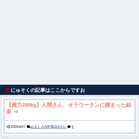
ま
にゅそくの記事はここからですお
【握力200kg】人間さん、オラウータンに捕まった結
果 ⇒
2025/4/27
おもしろ/VIP系2chスレ
5