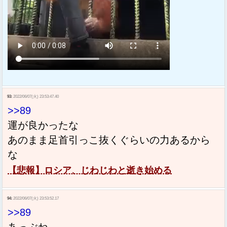
93:
2022/06/07(火) 23:53:47.40
>>89
運が良かったな
あのまま足首引っこ抜くぐらいの力あるから
な
【悲報】ロシア、じわじわと逝き始める
94:
2022/06/07(火) 23:53:52.17
>>89
あっぶね