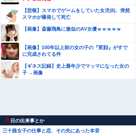
【悲報】スマホでゲームをしていた女児(8)、突然
スマホが爆発して死亡
【画像】斎藤飛鳥に激似のAV女優ｗｗｗｗｗ
【画像】100年以上前の女の子の『変顔』がすで
に完成されてる件
【ギネス記録】史上最年少でマッマになった女の
子 →画像
今
日の出来事とか
三十路女子の仕事と恋、その先にあった本音