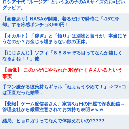
ロシア十代 ”ルージア” という女の子のAAサイズのお●ぱい
グラビア。
【画像あり】NASAが開発、着るだけで瞬時に「-15℃冷
却」する冷感ポンチョ3,980円！
【オカルト】「稼ぎ」と「悟り」は別物と言うが、本当にそ
うなのか？お金じゃ埋まらない欲の正体。
【にじさんじ】ソフィ「８８８✨ ぞろ目ってなんか嬉しく
なるよね！！」他
【画像】 このハゲにやられたJKがたくさんいるという
事実
手マン嫌がる彼氏持ちギャル「ねぇもうやめて！」⇒ マ○コ
は正直だった結果…
【悲報】ゲーム配信者さん、家賃8万円の部屋で深夜配信→
管理会社から厳重注意されてお気持ち表明ｗｗｗ
結局、ヒョロガリってなんで体鍛えないの?????