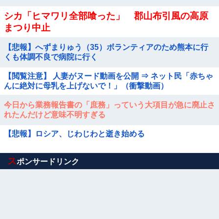
シカ「ヒマワリ全部喰った」 郡山布引風の高原
まつり中止
【悲報】へずまりゅう（35）ボランティアのため熊本に行
くも体調不良で病院に行く
【閲覧注意】 人妻がヌード動画を公開 ⇒ ネット民「赤ちゃ
んに絶対に母乳を上げないで！」（衝撃動画）
今日から業務報告書の「庶務」っていう大項目が急に廃止さ
れたんだけど意味不明すぎる
【悲報】ロシア、じわじわと逝き始める
Powered by livedoor 相互RSS
ス
ポンサードリンク