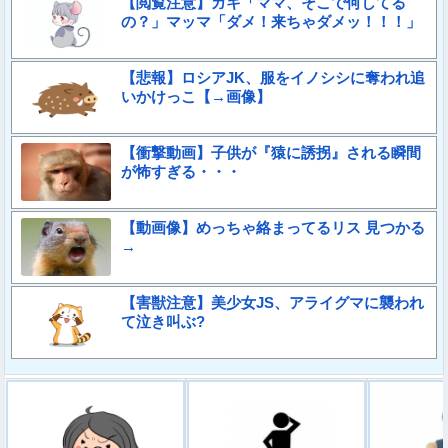
【閲覧注意】ガキ「ママ、そこで何してる
の？」マッマ「ダメ！来ちゃダメッ！！！」
【悲報】ロシアJK、服をイノシシに奪われ追
いかけっこ【→画像】
【衝撃動画】子供が『猿に誘拐』される瞬間
が怖すぎる・・・
【動画像】めっちゃ絡まってるリス 見つかる
→
【害獣注意】美少女JS、アライグマに襲われ
て泣き叫ぶ?