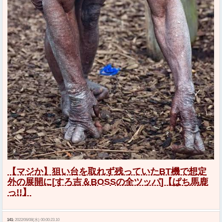
【マジか】狙い台を取れず残っていたBT機で想定
外の展開に[すろ吉＆BOSSの全ツッパ]【ぱち馬鹿
っ!!】
141:
2022/06/08(水) 00:00:23.10