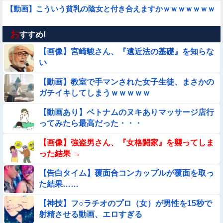
【動画】こういう貧乳の陰女と付き合えますかｗｗｗｗｗｗｗ
お
【動画】韓国アイドルさん、ヱチヱチ限界点を超えてしまう
すすめ!
【画像】宮崎駿さん、『遠近法の基礎』を知らな
【動画】デブの喧嘩 ガチでヤバい……
い
【動画】教室で手マンされた女子生徒、まさかの
【動画】ピザ屋のバイト女、クッソせこい『ツマミ食い』をし
ガチイキしてしまうｗｗｗｗｗ
て炎上
【悲報】イッヌさん、飼い主の『レズプレイ』を見てドン引
【動画あり】ベトナムのヌキありマッサージ店行
き・・・
ってみたら最高だった・・・
【動画】力士さん、ボクサーをボコってしまう
【画像】強盗男さん、『女格闘家』を襲ってしま
った結果 →
【画像】新人AV女優さん、ジブリキャラのコスプレでチンポ
を硬めてくるｗｗｗｗｗｗｗ
【告白タイム】覆面合コンカップルが覆面を取っ
た結果……
【動画】アンドロイドみたいな女子小学生が発見される
【神技】フ○ラチオのプロ（女）が男性を15秒で
【動画】美少女4人組の20年後の姿がヤバいwwwwww
射精させる動画、エロすぎる