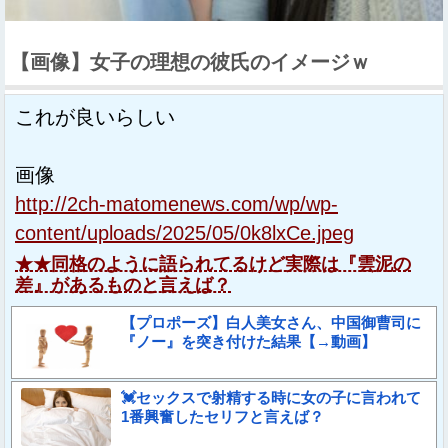
【画像】女子の理想の彼氏のイメージｗ
これが良いらしい
画像
http://2ch-matomenews.com/wp/wp-
content/uploads/2025/05/0k8lxCe.jpeg
★★同格のように語られてるけど実際は『雲泥の
差』があるものと言えば？
【プロポーズ】白人美女さん、中国御曹司に
『ノー』を突き付けた結果【→動画】
💓セックスで射精する時に女の子に言われて
1番興奮したセリフと言えば？