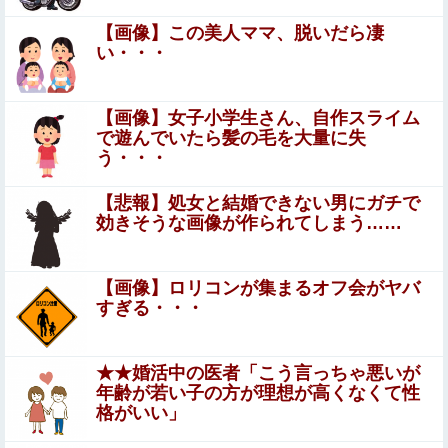
【画像】この美人ママ、脱いだら凄
【悲報】40代女性社員が臨時くんに衝撃の勘違い告白され
い・・・
るｗｗｗｗ
弘中れおな × 本多まい 夫婦交換…温泉宿で起こった信
【画像】女子小学生さん、自作スライム
じられないエ●チな出来事。
で遊んでいたら髪の毛を大量に失
う・・・
【動画】大阪府警のおっさん射殺映像が公開される。当然
のように無抵抗だったことが発覚
【悲報】処女と結婚できない男にガチで
効きそうな画像が作られてしまう……
【悲報】 おわり。
転生したらスライムだった件 第89話 感想：原初同士の戦
【画像】ロリコンが集まるオフ会がヤバ
い！メイドvs執事になってる！
すぎる・・・
【衝撃】広末涼子さんが地上波にスピード復帰で
きる理由←コレ、誰にも分からない模様w w w w
★★婚活中の医者「こう言っちゃ悪いが
年齢が若い子の方が理想が高くなくて性
w w w w
【悲報】高市早苗さん、平和式典で防弾ガラスに囲われな
格がいい」
がらスピーチ