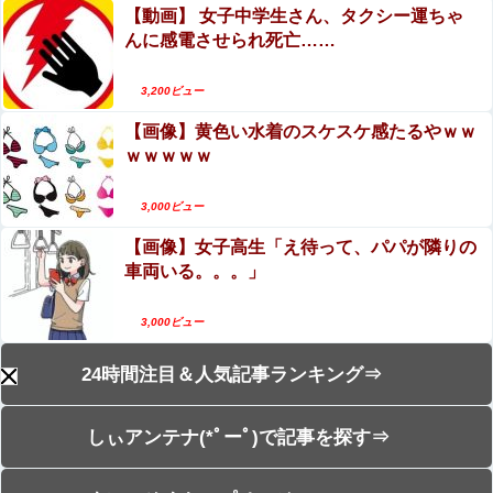
【動画】 女子中学生さん、タクシー運ちゃ
んに感電させられ死亡……
3,200ビュー
【画像】黄色い水着のスケスケ感たるやｗｗ
ｗｗｗｗｗ
3,000ビュー
【画像】女子高生「え待って、パパが隣りの
車両いる。。。」
3,000ビュー
24時間注目＆人気記事ランキング⇒
しぃアンテナ(*ﾟーﾟ)で記事を探す⇒