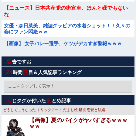
【ニュース】日本共産党の街宣車、ほんと碌でもない
な
女優・森日菜美、雑誌グラビアの水着ショット！！久々の
姿にファン悶絶ｗｗ
【画像】 女子バレー選手、ケツがデカすぎ警報ｗｗｗ
広
熊本県内で◯◯者が現れまくり、通報頻発！災害支援にも
告ですお
悪影響が及んでしまう…
24
注
時間
目＆人気記事ランキング
【動画】”別れさせ屋” のセ○クス、凄すぎるｗｗｗ そりゃ
肉便器に堕ちるわｗｗｗ
ここをタップして表示！
SNSで知り合ったJK10人とS●Xしてハメ撮り770本撮った
同
ま
じタグが付いた
とめ記事
イケメン逮捕wwwwwwwwwwwwwww
どうしてこうなった
トリックアート だまし絵 錯視
恋愛と結婚
【悲報】 夏のピーク、もう終わってたｗｗｗｗｗ
【画像】夏のバイクがヤバすぎるｗｗｗ
ｗｗ
日本人「円安はアカン。円高にしろ」←これなんでなんや