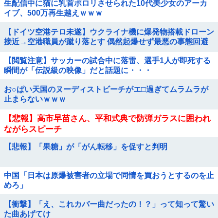
生配信中に猫に乳首ポロリさせられた10代美少女のアーカ
イブ、500万再生越えｗｗｗ
【ドイツ空港テロ未遂】ウクライナ機に爆発物搭載ドローン
接近→空港職員が蹴り落とす 偶然起爆せず最悪の事態回避
「高性能C4搭載していた」他
【閲覧注意】サッカーの試合中に落雷、選手1人が即死する
瞬間が「伝説級の映像」だと話題に・・・
お○ぱい天国のヌーディストビーチがエ□過ぎてムラムラが
止まらないｗｗｗ
【悲報】高市早苗さん、平和式典で防弾ガラスに囲われ
ながらスピーチ
【悲報】「果糖」が「がん転移」を促すと判明
中国「日本は原爆被害者の立場で同情を買おうとするのを止
めろ」
【衝撃】「え、これカバー曲だったの！？」って知って驚い
た曲あげてけ