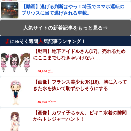
【動画】逃げる判断はやっ！埼玉でスマホ運転の
なろう作家「円安で高市さん叩いてた奴ら、円高でも褒め
プリウスに当て逃げされる車載。
ないのでポジショントーク確定ｗｗｗ」
エロ漫画『冥婚の花嫁～無限快楽地獄～』をraw
人気サイトの新着記事をもっと見る⇒
【画像】 このハゲにやられたJKがたくさんいるという事
やhitomiを使わずに無料で読む方法│五梅
実
ま
人
にゅそく週間
気記事ランキング！
【動画】よく助けられたな。岐阜の川で外国人が
ジャンポケ斎藤と代理人のやりとり、「地獄すぎて完全に
溺れてしまう事故。
コントになってる……」と衝撃を受ける人が続出中
【動画】地下アイドルさん(17)、売れるため
にここまでしなきゃいけない……
生配信中に猫に乳首ポロリさせられた10代美少女
いい大人になっても「顔が全て」と思い込み、友人の離婚
のアーカイブ、500万再生越えｗｗｗ
を「不釣り合いだからw」と嘲笑する哀れな男現るｗｗト
20,100ビュー
ーク力も投資の才能もあるBくんを叩いてドヤる顔ファン
【閲覧注意】サッカーの試合中に落雷、選手1人が
【ラーメン】マユ通でトプロの中の人がトプロを育成！
男の浅はかさにガチで絶句
【画像】フランス美少女JK(16)、胸に入って
即死する瞬間が「伝説級の映像」だと話題
きた水を抜いて恥ずかしそうにする
に・・・
【動画】別れさせ屋 のセ○クス、凄すぎるｗｗｗ
エロ漫画『冥婚の花嫁～無限快楽地獄～』をrawやhitomi
そりゃ肉便器に堕ちるわｗｗｗ
15,000ビュー
を使わずに無料で読む方法│五梅
【画像】カワイ子ちゃん、ビキニ水着の隙間
元グラドルAV女優・田野憂の寄付報告への中傷が
【シコ画像】 バニーガールのお姉さんのお◯ぱい、ガチで
からトレジャーハント！
酷すぎる…AVで稼いだ金は「汚い金」なのか
マジでエ口過ぎるｗｗｗｗｗｗｗｗｗｗｗｗ