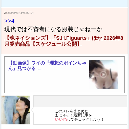
30:
2025/05/08(木) 08:32:27.24
>>4
現代では不審者になる服装じゃねーか
【魂ネイションズ】「S.H.Figuarts」ほか 2026年8
月発売商品【スケジュール公開】
【動画像】ワイの『理想のボインちゃ
ん』見つかる →
このスレをまとめた
まにゅそく最新記事を
いいね
してチェックしよう！