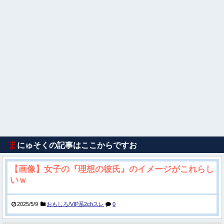
ま
にゅそくの記事はここからですお
【画像】女子の『理想の彼氏』のイメージがこれらし
いｗ
2025/5/9
おもしろ/VIP系2chスレ
0