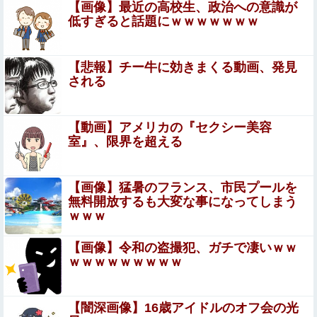
【画像】最近の高校生、政治への意識が
ジャンポケ斉藤「同意があったんです。本当です。信じて
低すぎると話題にｗｗｗｗｗｗｗ
下さい」←何でこの主張が通らないの？
河出奈都美アナ ニットの●●、谷間チラ！！
【悲報】チー牛に効きまくる動画、発見
される
【画像】漫画家・桂正和、最新のパンツ＆お尻のイラスト
投稿にネット衝撃「この質感の出し方」「実写かと思いま
【動画】アメリカの『セクシー美容
した」
従姉妹の娘が「ワイニートのジッジ（金持ち）」にやたら
室』、限界を超える
会いに来る理由ｗｗｗｗｗ
みいちゃん、セコカンになる
【画像】猛暑のフランス、市民プールを
無料開放するも大変な事になってしまう
ｗｗｗ
【悲報】Z世代「求刑7年のジャンポケ斎藤は口封じに被害
者殺した方が量刑軽かっただろ」←1万いいね
【画像】令和の盗撮犯、ガチで凄いｗｗ
ｗｗｗｗｗｗｗｗｗ
【動画】福岡の電車、複数の駅で「チンポッ❤」というア
ナウンスが流れ大騒ぎwwwwwwwww
【闇深画像】16歳アイドルのオフ会の光
【衝撃】「え、これカバー曲だったの！？」って知っ