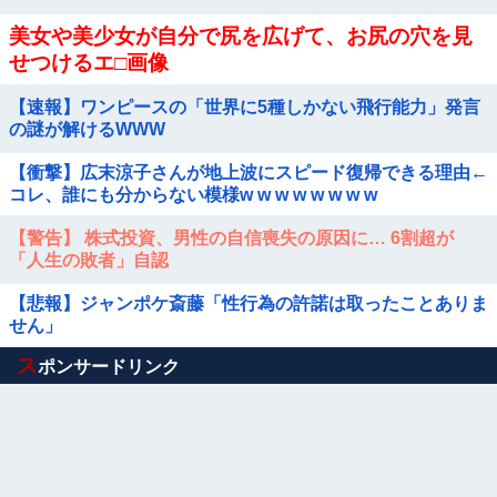
美女や美少女が自分で尻を広げて、お尻の穴を見
せつけるエ□画像
【速報】ワンピースの「世界に5種しかない飛行能力」発言
の謎が解けるWWW
【衝撃】広末涼子さんが地上波にスピード復帰できる理由←
コレ、誰にも分からない模様w w w w w w w w
【警告】 株式投資、男性の自信喪失の原因に… 6割超が
「人生の敗者」自認
【悲報】ジャンポケ斎藤「性行為の許諾は取ったことありま
せん」
Powered by livedoor 相互RSS
ス
ポンサードリンク