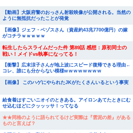
【動画】大阪府警のおっさん射殺映像が公開される。当然の
ように無抵抗だったことが発覚
【画像】ジェフ・ベゾスさん（資産約43兆7700億円）の嫁
がコチラｗｗｗｗｗ
転生したらスライムだった件 第89話 感想：原初同士の
戦い！メイドvs執事になってる！
【衝撃】広末涼子さんが地上波にスピード復帰できる理由←
コレ、誰にも分からない模様w w w w w w w w
【画像】 このハゲにやられたJKがたくさんいるという事実
給食着はすごいニオイのときある。アイロンあてたときにむ
せ込むほどにクッッッサ！ってなる
★★同格のように語られてるけど実際は『雲泥の差』がある
ものと言えば？