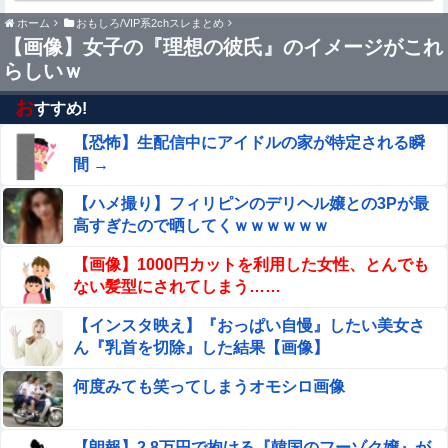
【閲覧注意】サッカーの試合中に落雷、選手1人
ホーム
おもしろ/VIP系2chスレまとめ
が即死する瞬間が「伝説級の映像」だと話題
【画像】女子の『理想の彼氏』のイメージがこれ
に・・・
らしいｗ
毎日暑いから雪に関連する映画でも観ようと「生きてこ
そ」を借りたのね
お
すすめ!
【衝撃】中居正広、極秘に『ある事』を始めていたと判明
【恐怖】生配信中にアイドルの家が特定される瞬
する・・・他
間 →
★【ワートリ】木虎はやっぱり上品な可愛さがあるな
【ハメ撮り】フィリピンのデリヘル嬢との3Pが最
高すぎたので晒してくｗｗｗｗｗｗ
ウトのセクハラを夫に泣いて訴えても「いいじゃないかそ
【画像】1000円カットを利用した女性、とんでも
のくらい。我慢してたらご褒美あげるから」と迫られた。
ない髪型にされてしまう……
夫が気持ち悪くて悲鳴をあげたら「うるさい」とグーで殴
生配信中に猫に乳首ポロリさせられた10代美少女のア
られた
【インスタ映え】『おっぱい自慢』したい美女さ
ーカイブ、500万再生越えｗｗｗ
ん『乳首を切除』した結果【画像】
ドジャース・佐々木朗希、2回にダイヤモンドバックス・
何度みても笑ってしまうオモシロ画像
アレナドに第17号ソロホームランを被弾し先制を許す他
"テレビ大好き"高齢者の｢テレビ離れ｣が始まった
【朗報】2.8万円で抱ける『韓国のフーゾク嬢』が