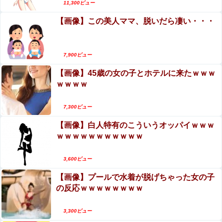
エロ漫画『子種が通貨として流通する種付け特区
日本をダメにした総理大臣と言えば？他
11,300ビュー
に モブ男子の俺が引っ越した結果』をrawや
【画像】この美人ママ、脱いだら凄い・・・
hitomiを使わずに無料で読む方法│フリテン堂
【画像】大久保佳代子さん、やっぱりドスケベだった
ｗｗｗｗｗｗ他
7,900ビュー
【ウマ娘】トレーナーが言いそうなことを頭に羅列して一
人で盛り上がるクラちゃん
【画像】45歳の女の子とホテルに来たｗｗｗ
ｗｗｗｗ
7,300ビュー
Powered by livedoor 相互RSS
【画像】白人特有のこういうオッパイｗｗｗ
ｗｗｗｗｗｗｗｗｗｗｗ
3,600ビュー
【画像】プールで水着が脱げちゃった女の子
の反応ｗｗｗｗｗｗｗｗ
3,300ビュー