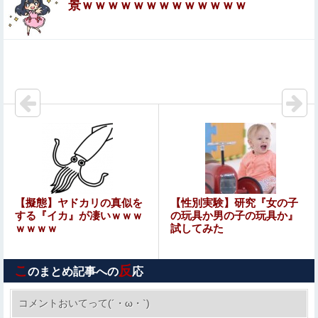
景ｗｗｗｗｗｗｗｗｗｗｗｗｗ
て驚いた曲あげてけ
韓国人「“韓国サッカー”性接待の試合結果をご覧くださ
い」→「マッサージ効果は間違いないねｗ」「これが本当
のベッドサッカーだ」
【画像】ジェフ・ベゾスさん（資産約43兆7700億円）の
嫁がコチラｗｗｗｗｗ
【動画】 ”別れさせ屋” のセ○クス、凄すぎるｗｗｗ そり
ゃ肉便器に堕ちるわｗｗｗ
夫さん、妻に「天井のシミ数えてれば終わるでな」と押し
倒されて性行為 → 凄いことになるｗｗｗｗｗ
【画像】小倉ゆうか(27)さん、7年ぶり『FRIDAY』表紙で
【擬態】ヤドカリの真似を
【性別実験】研究『女の子
神ボディ大解放
する『イカ』が凄いｗｗｗ
の玩具か男の子の玩具か』
ｗｗｗｗ
試してみた
【悲報】ジャンポケ斎藤「性行為の許諾は取ったことあり
ません」
こ
反
のまとめ記事への
応
【動画】ロシア軍のドローンをネット発射装置で撃墜する
ウクライナ。
コメントおいてって(´・ω・`)