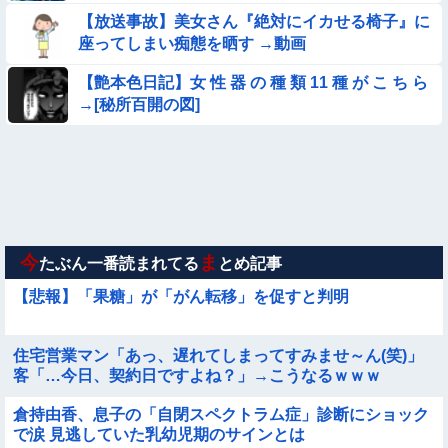
【放送事故】美女さん『絶対にイカせる椅子』に
★★同格のように語られてるけど実際は『雲泥の差』があるも
座ってしまい痴態を晒す →動画
のと言えば？
【衝撃】ガチで『意識高い無能』が好きなワードと言えば？
【艶本色日記】女 性 器 の 種 類 11 種 が こ ち ら
→[秘所百開の図]
【動画像】飛行機に『水銀』を持ち込めない理由がこれ【→】
【画像】巨大マンボウの稚魚さん、金平糖みたいでカワイイｗ
【動画像】女の子「ウエスト？・・・60㎝だよ！」
今
ま
たぶん一番読まれてる
とめ記事
【悲報】「果糖」が「がん転移」を促すと判明
住宅営業マン「あっ、遅れてしまってすみませ～ん(笑)」
客「…今日、契約日ですよね？」→こうなるｗｗｗ
倉持由香、息子の「自閉スペクトラム症」診断にショック
で涙 見逃していた乳幼児期のサインとは