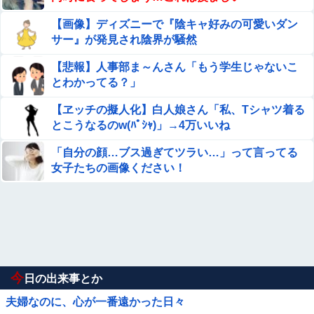
【画像】ディズニーで『陰キャ好みの可愛いダン
サー』が発見され陰界が騒然
【悲報】人事部ま～んさん「もう学生じゃないこ
とわかってる？」
【ヱッチの擬人化】白人娘さん「私、Tシャツ着る
とこうなるのw(ﾊﾟｼｬ)」→4万いいね
「自分の顔…ブス過ぎてツラい…」って言ってる
女子たちの画像ください！
今
日の出来事とか
夫婦なのに、心が一番遠かった日々