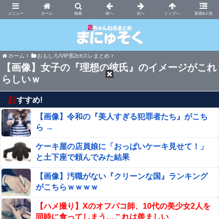
まにゅそく 2chまとめニュース速報VIP
ホーム
新着&人気
ホーム
おもしろ/VIP系2chスレまとめ
【画像】女子の『理想の彼氏』のイメージがこれ
らしいｗ
お
すすめ!
【画像】令和の『美人すぎる犯罪者たち』がこち
ら →
ケーキ屋の店員娘に「おっぱいケーキ見せて！」
と土下座で頼んでみた結果
【画像】汚職がない『クリーンな国』ランキング
がこちらｗｗｗｗ
【ハメ撮り】Xのオフパコ師、10代の美少女2人を
同時に食ってしまう…これは羨ましい