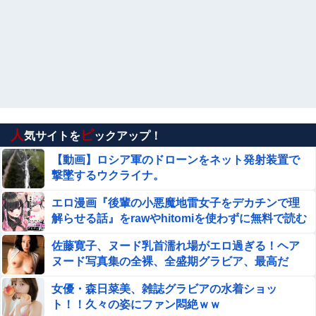
【画像】 女教師「よーし、先生も水着でプール清掃するわ
よぉー♥」ムチムチ
【画像】 陰キャ女子(18)、脱いだらお○ぱい盛々で眼福ｗ
ｗｗｗｗｗｗｗｗｗｗｗｗｗｗｗ
【日向坂46】月刊ジャイアンツ公式、重大告
知！
人
ピ
中国「日本は原爆被害者の立場で同情を買おうとする
気サイトを
ックアップ！
のを止めろ」
【動画】ロシア軍のドローンをネット発射装置で
撃墜するウクライナ。
【画像】女優・吉川愛、NHKドラマで胸元開けて男子を誘
惑しちゃう
エロ漫画『後輩の小悪魔地雷女子をデカチンで理
「居眠り運転かな？」→何度も追突→夫婦「これは事故じ
解らせる話』をrawやhitomiを使わずに無料で読む
ゃない」と気付く…
方法│めんぼーれんぽー
佐藤寛子、ヌード乳首濡れ場がエロ過ぎる！ヘア
積水ハウス「地面師に55億円騙し取られた…」ワイ「はえ
ヌード写真集の全裸、全盛期グラビア、最高だ
ーかわいそう…会社滅茶苦茶やろなぁ」→
わ・・・
女優・森日菜美、雑誌グラビアの水着ショッ
【閲覧注意】サッカーの試合中に落雷、選手1人が即死す
ト！！久々の姿にファン悶絶ｗｗ
る瞬間が「伝説級の映像」だと話題に・・・