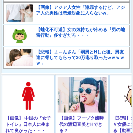
【画像】アジア人女性「謝罪するけど、アジ
ア人の男性は恋愛対象に入らないw」
【蛙化不可避】女の気持ちが冷める『男の地
雷行動』多すぎだろ・・・
【悲報】ま～んさん「弱男とHした後、男友
達に脅してもらって30万毟り取ったwｗｗｗ
ｗ」
【画像】 中国の『女子
【画像】フーゾク嬢時
【悲報】
トイレ』日本人に生ま
代の渡辺直美とHでき
Ｖ女優に
れて良かった・・・
る？
る【動画