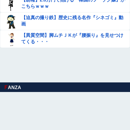
こちらｗｗｗ
19/08/22週のゲーム購入検討。今週はスクエニRPG「鬼ノ
【迫真の撮り鉄】歴史に残る名作『シネゴミ』動
哭ク邦(オニノナククニ)」などが発売！
画
【速報】京大病院、手術ミスで『正常な脳』を摘出 → 患
者は自発呼吸不可能な植物状態に
【異質空間】脚ムチＪＫが『腰振り』を見せつけ
てくる・・・
【閲覧注意】首吊り自殺中に失禁する美少女達の動画を見
て興奮する男達が存在するらしい…（動画あり）
夫さん、妻に「天井のシミ数えてれば終わるでな」と押し
倒されて性行為 → 凄いことになるｗｗｗｗｗ
元グラドルAV女優・田野憂の寄付報告への中傷が酷すぎ
る…AVで稼いだ金は「汚い金」なのか
F
ANZA
【画像】日本のセクシー過ぎる女性犯罪者一覧が冗談抜き
にレベル高過ぎる件w w w w w w w w w
美女や美少女が自分で尻を広げて、お尻の穴を見せつける
エ□画像