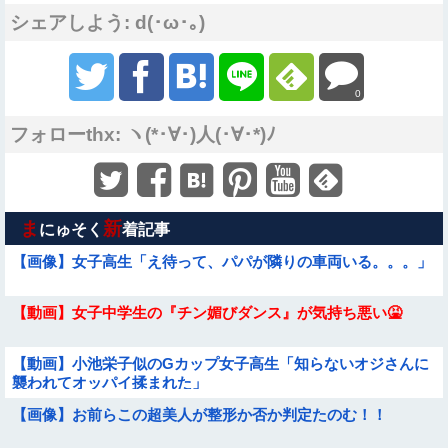
シェアしよう: d(･ω･｡)
0
フォローthx: ヽ(*･∀･)人(･∀･*)ﾉ
ま
新
にゅそく
着記事
【画像】女子高生「え待って、パパが隣りの車両いる。。。」
【動画】女子中学生の『チン媚びダンス』が気持ち悪い🤮
【動画】小池栄子似のGカップ女子高生「知らないオジさんに
襲われてオッパイ揉まれた」
【画像】お前らこの超美人が整形か否か判定たのむ！！