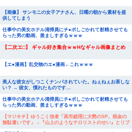
【画像】 サンモニの女子アナさん、日曜の朝から素材を提
供してしまう
仕事中の美女ホテル清掃員にチ●ポしごかれて射精させても
らった男の動画、羨ましすぎるｗｗｗ
【二次エ□】 ギャル好き集合ｗｗHなギャル画像まとめ
【エ●漫画】乱交物のエ●漫画←これｗｗｗ
美人な彼女がしつこくナンパされていた。ねぇねぇお茶しな
い？ → 彼女、慣れたものです…
仕事中の美女ホテル清掃員にチ●ポしごかれて射精させても
らった男の動画、羨ましすぎるｗｗｗ
【マジキチ】ゆうこく信者「高市総理に大勢のSP。税金の
無駄遣いです」→『山上のようなテロリストのせい』とリプ
され「山上君が犯人だとまだ思っておら...