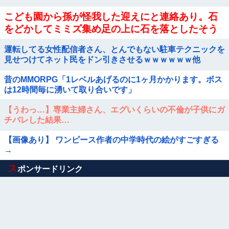
こども園から孫が怪我した迎えにと連絡あり。石
をどかしてミミズ集め足の上に石を落としたそう
な
運転してる女性配信者さん、とんでもない駐車テクニックを
見せつけてネット民をドン引きさせるｗｗｗｗｗｗ他
昔のMMORPG「1レベルあげるのに1ヶ月かかります。ボス
は12時間毎に湧いて取り合いです」
【うわっ…】専業主婦さん、エグいくらいの不倫が子供にガ
チバレした結果…
【画像あり】 ワンピース作者の中学時代の絵がすごすぎる
→
Powered by livedoor 相互RSS
ス
ポンサードリンク