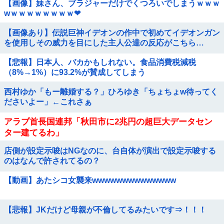
【画像】妹さん、ブラジャーだけでくつろいでしまうｗｗｗ
wｗｗｗｗｗｗｗｗ❤
【画像あり】伝説巨神イデオンの作中で初めてイデオンガン
を使用しその威力を目にした主人公達の反応がこちら…
【悲報】日本人、バカかもしれない。食品消費税減税
（8%→1%）に93.2%が賛成してしまう
西村ゆか「もー離婚する？」ひろゆき「ちょちょw待ってく
ださいよー」←これさぁ
アラブ首長国連邦「秋田市に2兆円の超巨大データセン
ター建てるわ」
店側が設定示唆はNGなのに、台自体が演出で設定示唆する
のはなんで許されてるの？
【動画】あたシコ女襲来wwwwwwwwwwwwww
【悲報】JKだけど母親が不倫してるみたいです⇒！！！