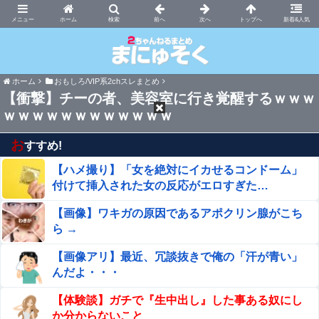
まにゅそく 2chまとめニュース速報VIP
ホーム
新着&人気
ホーム
おもしろ/VIP系2chスレまとめ
【衝撃】チーの者、美容室に行き覚醒するｗｗｗ
ｗｗｗｗｗｗｗｗｗｗｗｗ
お
すすめ!
【ハメ撮り】「女を絶対にイカせるコンドーム」
付けて挿入された女の反応がエロすぎた…
【画像】ワキガの原因であるアポクリン腺がこち
ら →
【画像アリ】最近、冗談抜きで俺の「汗が青い」
んだよ・・・
【体験談】ガチで『生中出し』した事ある奴にし
か分からないこと