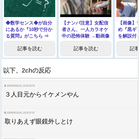
◆数学センス◆が自分
【ナンパ注意】女配信
【画像】
にあるか『10秒で分か
者さん、一人カラオケ
め『黒ギ
る質問』がこちら ⇒
中の恐怖体験 →動画像
を解説付
いく
記事を読む
記事を読む
記
以下、2chの反応
2:
2025/05/22(木) 23:22:26.52
３人目元からイケメンやん
5:
2025/05/22(木) 23:22:47.67
取りあえず眼鏡外しとけ