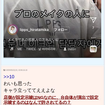
52:
2025/05/22(木) 23:56:16.19
>>10
わいも思った
キャラ立っててええよな
店側が設定示唆はNGなのに、台自体が演出で設定
示唆するのはなんで許されてるの？