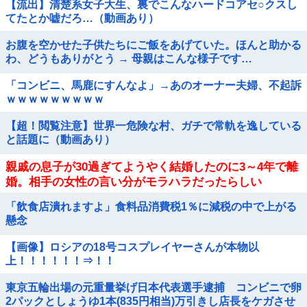
【流出】清楚系女子大生、裏でこんなハードコアセ○クスし
てたとか嘘だろ…（動画あり）
お腹を空かせた子供たちにご飯をあげていた。ほんと助かる
わ、どうもありがとう → 母親はこんな様子です…
「コンビニ、馬鹿にすんなよ」→あのオーナー夫婦、不起訴
ｗｗｗｗｗｗｗｗｗ
【超！閲覧注意】世界一危険な村、ガチで常軌を逸している
と話題に（動画あり）
親戚の息子が30過ぎてようやく結婚したのに3～4年で離
婚。相手の女性の言い分がモラハラだったらしい
「飲食店潰れますよ」食料品消費税1％に減税の中で上がる
懸念
【画像】ロシアの18号コスプレイヤーさんが本物以
上！！！！！！⇒！！
東京五輪出場の元重量挙げ日本代表選手逮捕 コンビニで卵
2パックとしょうゆ1本(835円相当)万引きし店長をケガさせ