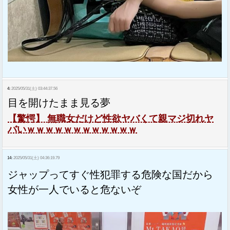
4:
2025/05/31(土) 03:44:37.56
目を開けたまま見る夢
【驚愕】 無職女だけど性欲ヤバくて親マジ切れヤ
バいｗｗｗｗｗｗｗｗｗｗｗｗ
14:
2025/05/31(土) 04:36:19.79
ジャップってすぐ性犯罪する危険な国だから
女性が一人でいると危ないぞ