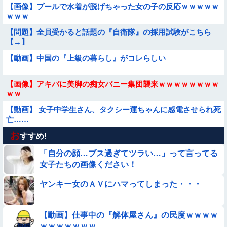
【画像】プールで水着が脱げちゃった女の子の反応ｗｗｗｗｗ
ｗｗｗ
【問題】全員受かると話題の『自衛隊』の採用試験がこちら
【→】
【動画】中国の『上級の暮らし』がコレらしい
【画像】アキバに美脚の痴女バニー集団襲来ｗｗｗｗｗｗｗｗ
ｗｗ
【動画】 女子中学生さん、タクシー運ちゃんに感電させられ死
亡……
お
【画像】日本のえちえち女性犯罪者ｗｗｗｗｗｗｗ
すすめ!
「自分の顔…ブス過ぎてツラい…」って言ってる
【挑戦】12歳少女「燃えてみた！」【画像】
女子たちの画像ください！
ヤンキー女のＡＶにハマってしまった・・・
【動画】窓からひょっこり顔が出てくる心霊映像、覚えてる奴
おる？
【経済正体】中国の自動車販売量の『水増し方法』がこちらｗ
【動画】仕事中の『解体屋さん』の民度ｗｗｗｗ
ｗｗｗｗｗｗｗ
ｗｗｗｗｗｗｗ