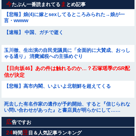
画】
今
ま
たぶん一番読まれてる
とめ記事
【悲報】娘(4)に嫁とsexしてるところみられた→娘が一
言・wwww
【速報】 中国、ガチで逝く
玉川徹、生出演の自民党議員に「全面的に大賛成、おっし
ゃる通り」 消費減税への主張めぐり
【日向坂46】あの件は触れるのか…？石塚瑶季のSR配
信が決定
【悲報】高市内閣、いよいよ北朝鮮を超えてくる
死去した有名作家の遺作が予約開始、すると『信じられな
い問い合わせがあった』と書店員が明らかにして……
広
遺産で4億近く貰ったらこうなるwww
告ですお
24
注
時間
目＆人気記事ランキング