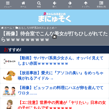
まにゅそく 2chまとめニュース速報VIP
ホーム
新着&人気
ホーム
おもしろ/VIP系2chスレまとめ
【画像】待合室でこんな美女が打ちひしがれてた
らｗｗｗｗｗｗｗｗｗ
お
すすめ!
【動画】サバサバ系美少女さん、オッパイ見えて
しまい赤面ｗｗｗｗｗｗｗｗ
【放送事故】愛犬に『アソコの臭い』をめっちゃ
嗅がれるアイドル →
【画像】ビュッフェの料理にハエが卵を産んでて
ワロタ……
【エ□注意】世界中の男達が「ヤリたい」日本の女
の子がこちらですｗｗｗｗｗｗ