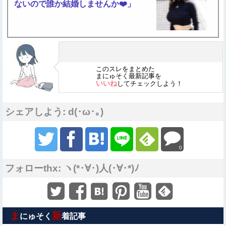
ないので誰か結婚しませんか❤️」
このスレをまとめた
まにゅそく最新記事を
いいね
してチェックしよう！
シェアしよう: d(･ω･｡)
0
フォローthx: ヽ(*･∀･)人(･∀･*)ﾉ
ま
新
にゅそく
着記事