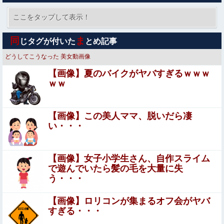
【画像】 さすがにデカすぎるコスプレイヤーｗｗｗｗｗｗ
ｗｗｗ
ここをタップして表示！
【画像】 本田望結の妹、本田望結より実ってしまう
同
ま
じタグが付いた
とめ記事
どうしてこうなった
美女動画像
【画像】 見ただけで金玉がギュンギュン鳴り出すまんさん
【画像】夏のバイクがヤバすぎるｗｗｗ
がこちらｗｗｗｗ
ｗｗ
若者〈転勤本気でイヤだ〉企業危機感「辞令１枚で行って
もらえるとは思っていない」手当１００万円も…会社が働
く場所を決める時代に転機
【画像】この美人ママ、脱いだら凄
【閲覧注意】世界一のアホ「地雷踏んでもさ！一瞬で足引
い・・・
けば問題なくね？ｗ」⇒ 実践した結果
【悲報】ハンターハンター連載再開の様子、全くない
【画像】女子小学生さん、自作スライム
ｗｗｗｗｗｗｗｗｗｗｗｗｗ
で遊んでいたら髪の毛を大量に失
う・・・
「嫁子の料理は未熟ね」とネチネチ攻撃してくる自称料理
自慢のトメ。かばわない旦那とトメの台所を壊滅させる
【画像】ロリコンが集まるオフ会がヤバ
DQN返しを仕掛けて実家に脱出←かばわない旦那も一緒に
すぎる・・・
【動画】地上波でえっちな下乳が放送されてしまうwww他
痛い目見ろ