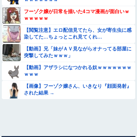
【ロマン】世界を動かした暗号ランキング
フーゾク嬢が日常を描いた4コマ漫画が面白いｗ
ｗｗｗｗｗ
【画像】ヱロい身体と変態水着と
【閲覧注意】エロ配信見てたら、女が寄生虫に感
染してた…ちょっとこれ見てくれ…
【画像】この美人ママ、脱いだら凄い・・・
【動画】兄「妹がＡＶ見ながらオナってる部屋に
【画像】プールに来てた水着JCたち どの娘を選ぶの？
突撃してみたｗｗｗ」
【動画】アザラシになつかれる奴ｗｗｗｗｗｗｗ
【動画】広島に落とされた『原子爆弾』の『再現動画』がこち
ｗｗｗ
ら・・・
★【画像】この飲み物覚えてるやつ0人説
【画像】フーゾク嬢さん、いきなり『顔面発射』
された結果 →
【画像】昔の日本人の水着、ゑっちｗｗｗｗｗｗｗ
【画像】女幽霊さん、セクシー女優デビュー！！！
【悲報】ま～んさん、ドッキリにひっかかってしまう【→動