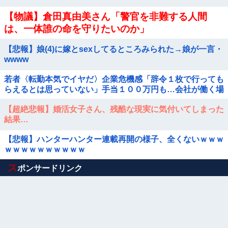
たか
【物議】倉田真由美さん「警官を非難する人間
は、一体誰の命を守りたいのか」
【悲報】娘(4)に嫁とsexしてるところみられた→娘が一言・
wwww
若者〈転勤本気でイヤだ〉企業危機感「辞令１枚で行っても
らえるとは思っていない」手当１００万円も…会社が働く場
所を決める時代に転機
【超絶悲報】婚活女子さん、残酷な現実に気付いてしまった
結果…
【悲報】ハンターハンター連載再開の様子、全くないｗｗｗ
ｗｗｗｗｗｗｗｗｗｗ
Powered by livedoor 相互RSS
ス
ポンサードリンク