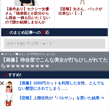
【速報】ジャンポケ斎藤、求刑7年で逝く。実刑確実か
【条件あり】セクシー女優
【悲報】女さん、バックが
さん「独身税とか訳分から
出来ない【→】
ん税金 一銭も払いたくない
ので誰か結婚しませんか
【動画】女子「勃ってんじゃん笑」男子「うるさい//」女
❤️」
子「キャハハ！」→フ●ラ開始ｗｗｗｗｗｗｗｗｗｗ
こ
反
のまとめ記事への
応
【艦これ】 今からE3-4甲を簡単にクリアする方法を教授
する
コメントおいてって(´・ω・`)
【超！閲覧注意】世界一危険な村、ガチで常軌を
ホーム
おもしろ/VIP系2chスレまとめ
逸していると話題に（動画あり）
【画像】待合室でこんな美女が打ちひしがれてた
らｗｗｗｗｗｗｗｗｗ
【艦これ】E3-4クリアの流れ来てるな
お
すすめ!
【画像】ロシアの18号コスプレイヤーさんが本物以
【画像】1000円カットを利用した女性、とんでも
上！！！！！！⇒！！
ない髪型にされてしまう……
「コンビニ、馬鹿にすんなよ」→あのオーナー夫婦、不起
【悲報】上階住民が『バルサン』を焚いた結果 ⇒
訴ｗｗｗｗｗｗｗｗｗ