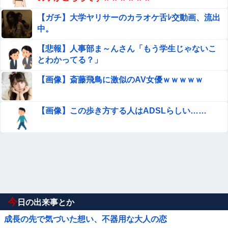
【ガチ】大学ヤリサーのカラオケ舌ﾚ交動画、流出
中。
【悲報】人事部ま～んさん「もう学生じゃないこ
とわかってる？」
【画像】斎藤飛鳥に激似のAV女優ｗｗｗｗｗ
【画像】この歩き方する人はADSLらしい……
今
日の出来事とか
成長の先で気づいた想い、不器用な大人の恋