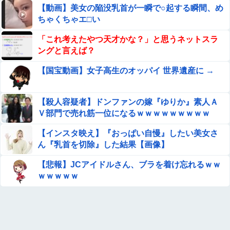
【動画】次期AKB48に加入濃厚な大型美人ルーキーが発
【動画】美女の陥没乳首が一瞬で○起する瞬間、め
見されてしまうｗｗｗｗｗｗ
ちゃくちゃエ□い
【悲報】Mrs. GREEN APPLE、マジで逝くwwwwww
「これ考えたやつ天才かな？」と思うネットスラ
ングと言えば？
【動画】半グレさん、歌舞伎町の人混みの中で拉致してし
【国宝動画】女子高生のオッパイ 世界遺産に →
まう
【エ□漫画】 学校で一番人気で憧れの清楚美人先輩JKに何
【殺人容疑者】ドンファンの嫁『ゆりか』素人Ａ
故か突然エ□動画撮影の竿役を頼まれて…！？
Ｖ部門で売れ筋一位になるｗｗｗｗｗｗｗｗｗ
知人Aが卑劣なひき逃げ被害に遭遇し、ナンバーを特定し
【インスタ映え】『おっぱい自慢』したい美女さ
ても犯人を捕まえられない警察への怒りと、その話を聞い
て「逃げた方が得じゃん」と言い放ったBの神経がわから
ん『乳首を切除』した結果【画像】
【画像】ビリー・アイリッシュ(24)、ライブで超モリマン
ん
スジを強調して炎上ｗｗｗｗｗｗｗｗ
【悲報】JCアイドルさん、ブラを着け忘れるｗｗ
ｗｗｗｗｗ
【流出】清楚系女子大生、裏でこんなハードコアセ○クス
してたとか嘘だろ…（動画あり）
【朗報】 バンダイ、ついにガンプラの完全受注生産へ。確
Sponsored Link
実に手に入るなら一年でも待てる？