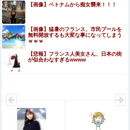
【ガチ映像】 大学のヌードデッサンの授業で高額モデルに
【画像】ベトナムから痴女襲来！！！
依頼したら○○○が凄すぎた動画、お前らの想像の20倍は凄
い
【超絶悲報】婚活女子さん、残酷な現実に気付いてしまっ
た結果…
【画像】猛暑のフランス、市民プールを
無料開放するも大変な事になってしまう
もうネット恋愛にも疲れた……ブスって自覚あるからまと
ｗｗｗ
もに告白されたりすることなんて一度もない
【悲報】フランス人美女さん、日本の街
元ジャンポケ斉藤被告、懲役7年を求刑される
が似合わなすぎるwwww
エロ漫画『改変おじさん』をrawやhitomiを使わずに無料
で読む方法│スタジオサウスポー
【最上あい刺殺事件】「痛い、やめて…」法廷で公開され
た音声…明らかになった犯行の一部始終
白人♂の性奴隷にされてる日本人♀の動画が海外で話題
に・・・・・
【超！閲覧注意】世界一危険な村、ガチで常軌を逸してい
ると話題に（動画あり）