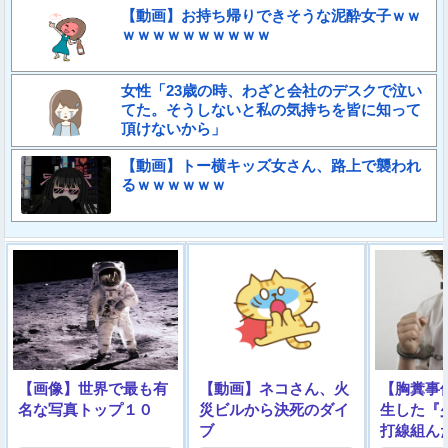
【動画】お持ち帰りできそうな泥酔女子ｗｗ
ｗｗｗｗｗｗｗｗｗｗ
女性「23歳の時、わざと会社のデスクで泣い
てた。そうしないと私の気持ちを皆に知って
頂けないから」
【動画】トー横キッズ女さん、路上で襲われ
るｗｗｗｗｗｗ
【画像】世界で最も有
【動画】ネコさん、火
【胸糞事
名な写真トップ１０
災ビルから決死のダイ
生した『
ブ
打線組ん