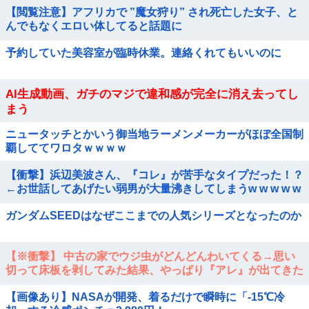
【閲覧注意】アフリカで ”魔女狩り” され死亡した女子、と
んでもなくエロい体してると話題に
予約していた美容室が臨時休業。連絡くれてもいいのに
AI生成動画、ガチのマジで違和感が完全に消え去ってし
まう
ニュータッチとかいう御当地ラーメンメーカーがほぼ全国制
覇しててワロタｗｗｗｗ
【衝撃】浜辺美波さん、『コレ』が苦手なタイプだった！？
←お世話してあげたい弱男が大量沸きしてしまうw w w w w
w w w w
ガンダムSEEDはなぜここまでの人気シリーズとなったのか
【※衝撃】 中古の家でウジ虫がどんどんわいてくる→思い
切って床板を剥してみた結果、やっぱり『アレ』が出てきた
【画像あり】NASAが開発、着るだけで瞬時に「-15℃冷