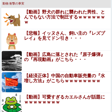
動物
衝撃の事実
【画像】 J Kダンス部、なぜか部員の８割が巨 乳で揺れま
【動画】野犬の群れに襲われた男性、と
くりなんだがｗｗｗｗｗｗｗｗｗｗ（動画あり）
んでもない方法で制圧するｗｗｗｗｗｗ
ｗ
【警告】医師「米国では”ヘロインと同じくらいヤバい
薬”が日本では平気で処方されてる」
【悲報】イッヌさん、飼い主の『レズプ
【動画】 ノーパン女さん、激写されてしまうｗｗｗwｗｗ
レイ』を見てドン引き・・・
ｗｗｗｗｗｗ❤
ガンダムの玩具は差し替え変形より完全変形する方が
【動画】広島に落とされた『原子爆弾』
いいよね
の『再現動画』がこちら・・・
【画像】 滋賀の可愛すぎる学生さん、甲子園で発見される
【経済正体】中国の自動車販売量の『水
増し方法』がこちらｗｗｗｗｗｗｗｗ
【画像あり】インフルエンサー「20歳でアルファード一括
で買えちゃう私って素敵」
【動画】 役満ボディ・岡田紗佳(32)、ダンスで乳が大暴
【動画】可愛すぎるカエルさんが話題に
れ！
ｗｗｗｗｗｗｗｗ
シカ「ヒマワリ全部喰った」 郡山布引風の高原