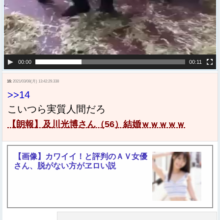
00:00
00:11
16:
2021/03/08(月) 13:42:29.338
>>14
こいつら実質人間だろ
【朗報】及川光博さん（56）結婚ｗｗｗｗｗ
【画像】カワイイ！と評判のＡＶ女優
さん、脱がない方がヱロい説