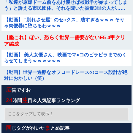
「私達が原爆ドーム前をあけ渡せば核戦争が始まってしま
う」と訴える市民団体、それを聞いた被爆3世の人が……
【動画】 ”別れさせ屋” のセ○クス、凄すぎるｗｗｗ そり
ゃ肉便器に堕ちるわｗｗｗ
【艦これ】ほい、恐らく世界一需要がないE5-4甲クリ
ア編成
【動画】 美人女優さん、映画でマ●コのビラビラまでめく
らせてしまうｗｗｗｗｗｗ
【動画】世界一過酷なオフロードレースのコース設計が絶
対におかしい（笑）
広
隣に住んでる義弟嫁が私に張り合いたがる。「海外どこ行
告ですお
った？」と聞いては私が行ってないところへ行き「幼稚園
24
注
時間
目＆人気記事ランキング
どこに入れる？習い事は？」と根掘り葉掘り
【画像】閉店間際の回転ずし、ネタの量がバグってると話
題にｗｗｗｗｗ
ここをタップして表示！
彼女にストゼロ飲ませながらセッ○スしたらこうなるｗｗ
同
ま
じタグが付いた
とめ記事
ｗ