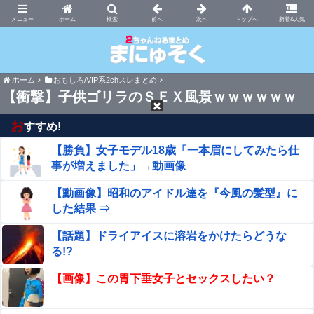
まにゅそく 2chまとめニュース速報VIP
ホーム
新着&人気
ホーム
おもしろ/VIP系2chスレまとめ
【衝撃】子供ゴリラのＳＥＸ風景ｗｗｗｗｗｗ
お
すすめ!
【勝負】女子モデル18歳「一本眉にしてみたら仕
事が増えました」→動画像
【動画像】昭和のアイドル達を『今風の髪型』に
した結果 ⇒
【話題】ドライアイスに溶岩をかけたらどうな
る!?
【画像】この胃下垂女子とセックスしたい？