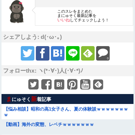
このスレをまとめた
まにゅそく最新記事を
いいね
してチェックしよう！
シェアしよう: d(･ω･｡)
0
フォローthx: ヽ(*･∀･)人(･∀･*)ﾉ
ま
新
にゅそく
着記事
【悩み相談】昭和の高1女子さん、夏の体験談ｗｗｗｗｗｗｗ
ｗ
【動画】海外の変態、レベチｗｗｗｗｗｗｗ