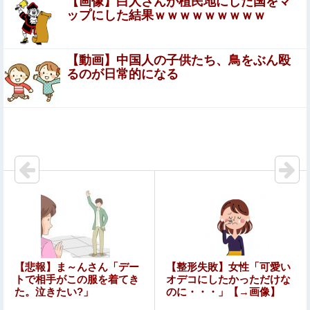
【画像】白人さんが植民地にした国をマ
ップにした結果ｗｗｗｗｗｗｗｗｗ
【速報】AKB48が千葉ロッテ参戦、佐藤綺星の始球式＆3
曲披露に裏住民歓喜ｗｗｗ他
【動画】中国人の子供たち、鳥をぶん殴
【衝撃】浜辺美波さん、『コレ』が苦手なタイプだっ
るのが日常的になる
た！？←お世話してあげたい弱男が大量沸きしてしま
うw w w w w w w w w
中国「大豪雨！」三峡ダム「基礎部分破損」中国「全力放
流！」台風13号「中国上陸予測」台風15号「中国接近（画
像」中国「台風同時上陸！（穀物生産が...
【朗報】Vtuber界、新たなる『弱男の姫』が爆誕ｗｗｗｗ
ｗｗｗｗｗｗｗ
【画像】滋賀の可愛すぎる学生さん、甲子園で発見される
スポーツにもに打ち込んで結構いい高校、国立大までいっ
たのになんであんなんなっちゃったんだろ
【画像】この女の子たちと交尾したいんだがｗｗｗｗｗ
【悲報】ま～んさん「デー
【整形失敗】女性「可愛い
トで相手がこの服を着てき
オデコにしたかっただけな
た。泣きたい?」
のに・・・」【→画像】
アップルVSマイクロソフトならどっちが強いんや？