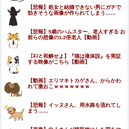
まつり中止
【悲報】処女と結婚できない男にガチで
効きそうな画像が作られてしまう……
粉末スープ、液体スープ、調味オイル「食べる『直前』に
入れてください！！」
【悲報】5歳のハムスター、老人すぎる お
【動画】 美人女優さん、映画でマ○コのビラビラまでめく
前らの想像の1.2倍老人【動画】
らせてしまうｗｗｗｗｗｗ
【画像あり】NASAが開発、着るだけで瞬時に「-15℃冷
【ﾈｺと和解せよ】『猫は液体説』を実証
却」する冷感ポンチョ3,980円！
する映像がこちら【動画】
【画像】 サンモニの女子アナさん、日曜の朝から素材を提
供してしまう
【動画】エリマキトカゲさん、からかわ
【悲報】大阪で白昼堂々誘拐事件発生
れて激おこｗｗｗｗｗｗｗ
wwwwwwwwwwwwwwwwwwwwwwwwwwwwwwwwwwww
AI生成動画、ガチのマジで違和感が完全に消え去ってしま
【悲報】イッヌさん、用水路を流れてし
う
まう……
【衝撃映像】日本のタクシー運転手同士の路上喧嘩、ヤク
ザのようだと海外で話題に