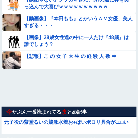
っ込んで大喜びｗｗｗｗｗｗｗｗｗｗ
【悲報】イッヌさん、飼い主の『レズプレイ』を見てドン引
き・・・
【動画像】『本田もも』とかいうＡＶ女優、美人
【悲報】昭和世代さん、「1時間弱」は1時間に満たない、「1
すぎる・・・
時間強」は1時間＋αだと思ってる😭
【画像】28歳女性達の中に一人だけ『48歳』は
【動画】町の中華料理屋さん、娘の採用で人気店になってしま
誰でしょう？
う
【動画】南米系のデカパイぽっちゃり女さん、配信がヱ口すぎ
【悲報】こ の 女 子 大 生 の 経 験 人 数 ⇒
ｗｗｗｗｗｗｗ
【参考画像】脱がしたら『残念オッパイ』を褒める時の模範解
答
◉★日本の結婚式のこのルール 外国人は笑うらしいな
【動画】ピザ屋のバイト女、クッソせこい『ツマミ食い』をし
て炎上
今
ま
たぶん一番読まれてる
とめ記事
元子役の紫堂るいの競泳水着お●ぱいポロリ具合がエ□い