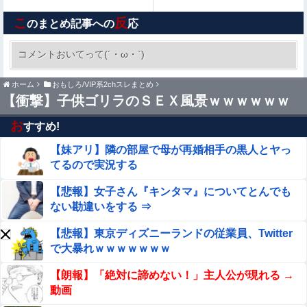
こ
反
のまとめ記事への
応
【画像】まま「なんかプール入ってたら学生にめっちゃ見
られたw」
コメントおいてって(´・ω・`)
【悲報】うちのばあちゃん、ガチでとんでもない
ホーム
おもしろ/VIP系2chスレまとめ
ことになる・・・・・・
【衝撃】子供ゴリラのＳＥＸ風景ｗｗｗｗｗｗ
【消費税1%になったら】 町のお弁当屋さん「申し訳ない
お
すすめ!
がその分商品代を値上げして店頭価格を変えない」
【妹アリ】隣の部屋で母が再婚相手の黒人とヤっ
【動画】美人女優さん、映画でマンコのビラビラまでめく
てるので実況する
らせてしまうｗｗｗｗｗｗ
【悲報】女子さん『キンタマ』についてとんでも
【驚愕】sexしながら女の腋舐めたらｗｗｗｗｗｗｗｗｗ
ない勘違いをする ⇒
ｗｗｗｗｗ
【悲報】東京ディズニーランドの従業員、Twitter
★【ワートリ】華ちゃんの爪がすっかり治っていればいい
で大暴れｗｗｗｗｗｗｗ
けどね
【朗報】「絶対に諦めない！」主人公が現れる →
【盗撮】日本の花嫁のウェディングドレス着替え動
動画
画、とんでもない神乳だと海外で話題に