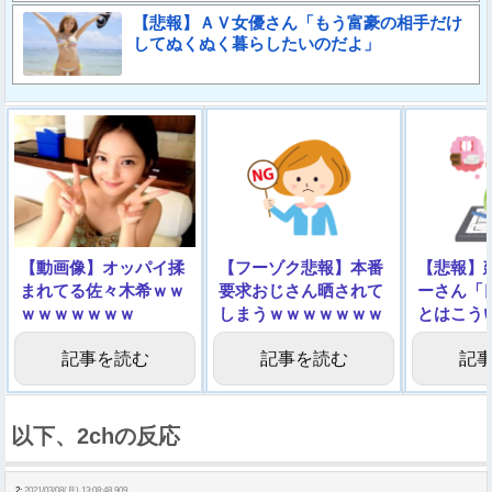
【悲報】ＡＶ女優さん「もう富豪の相手だけ
してぬくぬく暮らしたいのだよ」
【動画像】オッパイ揉
【フーゾク悲報】本番
【悲報】
まれてる佐々木希ｗｗ
要求おじさん晒されて
ーさん「
ｗｗｗｗｗｗｗ
しまうｗｗｗｗｗｗｗ
とはこう
ｗｗｗ
画像
記事を読む
記事を読む
記
以下、2chの反応
2:
2021/03/08(月) 13:08:48.909