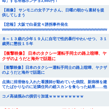
却」する冷感ポンチョ3,980円！
【画像】 サンモニの女子アナさん、日曜の朝から素材を提
供してしまう
【悲報】大阪で白昼堂々誘拐事件発生
wwwwwwwwwwwwwwwwwwwwwwwwwwwwwwwwwwww
８～１３歳の少年１９人に自宅で性的暴行やわいせつ、３１
歳男に懲役１５年
【衝撃映像】 日本のタクシー運転手同士の路上喧嘩、ヤ
クザのようだと海外で話題に
【衝撃映像】日本のタクシー運転手同士の路上喧嘩、ヤクザ
のようだと海外で話題に
点滴に排泄物を入れた看護師が勤めていた病院、新病棟を建
てたばかりなのに近隣住民の総スカンを食らった結果……他
コメ高値掴みの損切り加速ｗｗｗｗｗｗｗｗｗ