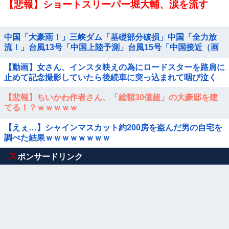
【悲報】ショートスリーパー堀大輔、涙を流す
中国「大豪雨！」三峡ダム「基礎部分破損」中国「全力放
流！」台風13号「中国上陸予測」台風15号「中国接近（画
像」中国「台風同時上陸！（穀物生産が...
【動画】女さん、インスタ映えの為にロードスターを路肩に
止めて記念撮影していたら後続車に突っ込まれて咽び泣く
wwwwwwwwwwwwwww
【悲報】ちいかわ作者さん、「総額30億超」の大豪邸を建
てる！？ｗｗｗｗｗ
【えぇ…】シャインマスカット約200房を盗んだ男の自宅を
調べた結果ｗｗｗｗｗｗｗｗ
Powered by livedoor 相互RSS
ス
ポンサードリンク