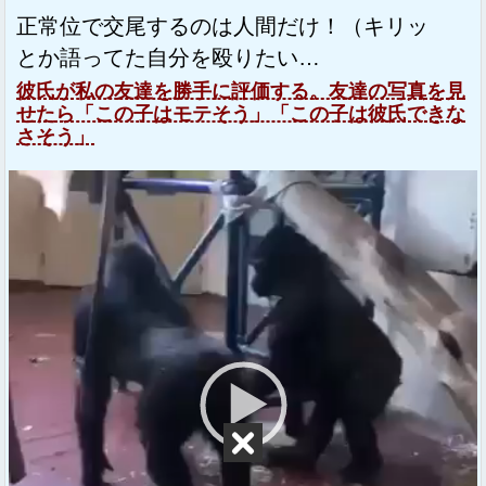
正常位で交尾するのは人間だけ！（キリッ
とか語ってた自分を殴りたい…
彼氏が私の友達を勝手に評価する。友達の写真を見
せたら「この子はモテそう」「この子は彼氏できな
さそう」
動
画
プ
レ
ー
ヤ
ー