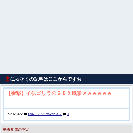
ま
にゅそくの記事はここからですお
【衝撃】子供ゴリラのＳＥＸ風景ｗｗｗｗｗｗ
2025/6/2
おもしろ/VIP系2chスレ
0
動物
衝撃の事実