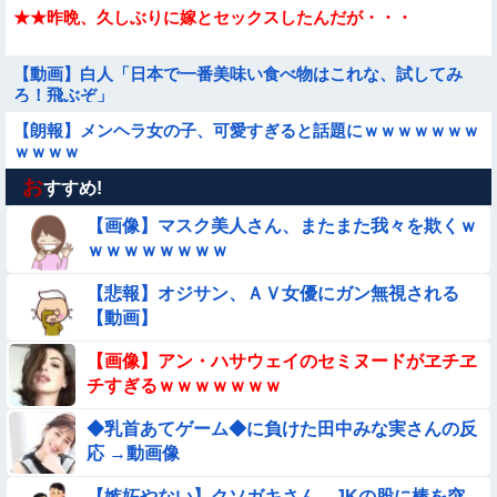
★★昨晩、久しぶりに嫁とセックスしたんだが・・・
【動画】白人「日本で一番美味い食べ物はこれな、試してみ
ろ！飛ぶぞ」
【朗報】メンヘラ女の子、可愛すぎると話題にｗｗｗｗｗｗｗ
ｗｗｗｗ
お
★★同格のように語られてるけど実際は『雲泥の差』があるも
すすめ!
のと言えば？
【画像】マスク美人さん、またまた我々を欺くｗ
【動画】野犬の群れに襲われた男性、とんでもない方法で制圧
ｗｗｗｗｗｗｗｗ
するｗｗｗｗｗｗｗ
【悲報】オジサン、ＡＶ女優にガン無視される
★★水着姿を見た彼氏が「核兵器並みのボディだね」って褒め
【動画】
てくれた(´；ω；｀)
【画像】女さん「彼氏が強制わいせつで捕まって謝罪の手紙が
【画像】アン・ハサウェイのセミヌードがヱチヱ
来た」ﾊﾟｼｬｯ
チすぎるｗｗｗｗｗｗｗ
【動画あり】ボーイッシュ美少女「どうしたん？おっぱい揉
◆乳首あてゲーム◆に負けた田中みな実さんの反
む？❤」
応 →動画像
【要審議】４歳娘が描いたママのお尻ｗｗｗｗｗ【画像】
【嫉妬やない】クソガキさん、JKの股に棒を突