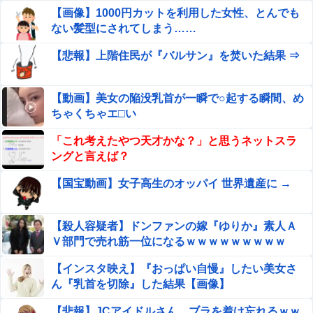
しまった』トムラウシ山で登山中の女子高校生が熊除けス
【画像】1000円カットを利用した女性、とんでも
プレー浴びる…道警ヘリで救助…意識あり…学校行事で入
ない髪型にされてしまう……
【動画】地上波でえっちな下乳が放送されてしまうwww他
山他
【悲報】上階住民が『バルサン』を焚いた結果 ⇒
【動画】次期AKB48に加入濃厚な大型美人ルーキーが発
見されてしまうｗｗｗｗｗｗ
【動画】美女の陥没乳首が一瞬で○起する瞬間、め
【ガチ映像】 大学のヌードデッサンの授業で高額モデ
ちゃくちゃエ□い
ルに依頼したら○○○が凄すぎた動画、お前らの想像の
「これ考えたやつ天才かな？」と思うネットスラ
20倍は凄い
遺産で4億近く貰ったらこうなるwww
ングと言えば？
【国宝動画】女子高生のオッパイ 世界遺産に →
【驚愕】1回1時間程度のsexで20～30回くらい逝きまくる
女ｗｗｗｗｗｗｗｗｗｗｗｗｗ
【殺人容疑者】ドンファンの嫁『ゆりか』素人Ａ
うちの子が保育園でお友達のスモックを切ってしまい穴を
Ｖ部門で売れ筋一位になるｗｗｗｗｗｗｗｗｗ
開けた。弁償するしないで園ともめてる。こんなトラブル
を起こしたらもう下の子は預かってもらえませんか？
【インスタ映え】『おっぱい自慢』したい美女さ
【悲報】 おわり。
ん『乳首を切除』した結果【画像】
【悲報】JCアイドルさん、ブラを着け忘れるｗｗ