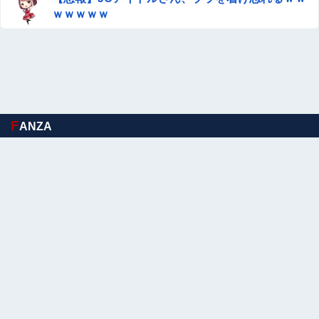
白人♂の性奴隷にされてる日本人♀の動画が海外で話題
ｗｗｗｗｗ
に・・・・・
【画像】 本田望結の妹、本田望結より実ってしまう
【物議】倉田真由美さん「警官を非難する人間は、一体誰
の命を守りたいのか」
F
ANZA
元ジャンポケ斉藤被告、懲役7年を求刑される
【動画】半グレさん、歌舞伎町の人混みの中で拉致してし
まう
【画像】ビリー・アイリッシュ(24)、ライブで超モリマン
スジを強調して炎上ｗｗｗｗｗｗｗｗ
【GIF動画】 宮城の可愛すぎるチアさん、甲子園で発見さ
れる
【日向坂46】あの件は触れるのか…？石塚瑶季