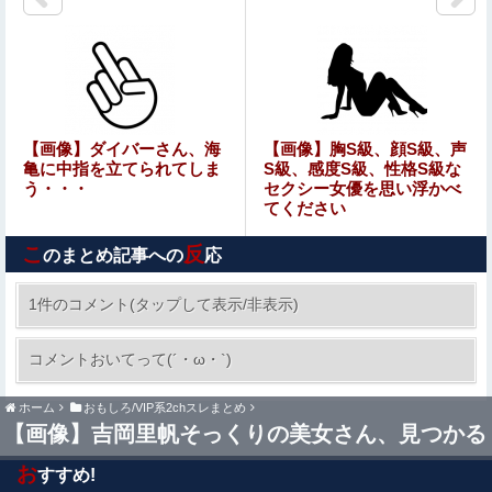
【流出】清楚系女子大生、裏でこんなハードコアセ○クス
してたとか嘘だろ…（動画あり）
【速報】 中国、ガチで逝く
高市政権「減税します」→財源「これから考えます」
【画像】ダイバーさん、海
【画像】胸S級、顔S級、声
亀に中指を立てられてしま
S級、感度S級、性格S級な
う・・・
セクシー女優を思い浮かべ
てください
【朗報】瀬戸口心月、この太ももはアカンすよ・・・
こ
反
のまとめ記事への
応
玉川徹、生出演の自民党議員に「全面的に大賛成、おっし
ゃる通り」 消費減税への主張めぐり
1件のコメント(タップして表示/非表示)
「嫁子の料理は未熟ね」とネチネチ攻撃してくる
コメントおいてって(´・ω・`)
自称料理自慢のトメ。かばわない旦那とトメの台
所を壊滅させるDQN返しを仕掛けて実家に脱出
ホーム
おもしろ/VIP系2chスレまとめ
【悲報】Mrs. GREEN APPLE、マジで逝くwwwwww
←かばわない旦那も一緒に痛い目見ろ
【画像】吉岡里帆そっくりの美女さん、見つかる
お
すすめ!
【北海道】『クマスプレーを誤って噴射してしまい浴びて