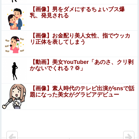
しろやｗｗｗ
【画像】男をダメにするちょいブス爆
彼女「正直デートよりもその後の○○の方が楽しみ。最初か
乳、発見される
ら直行でよくない？」→すごいことになる・・・・・・
池田瑛紗ちゃんと岡本姫奈ちゃん、暴れ犬だったｗ【乃木
【画像】お金配り美人女性、指でウッカ
坂46】他
リ正体を表してしまう
【画像】仙台育英のマネージャー
wwwwwwwwwwwwwwwwwww他
【動画】美女YouTuber「あのさ、クリ剥
かないでくれる？💢」
死去した有名作家の遺作が予約開始、すると『信じられな
い問い合わせがあった』と書店員が明らかにして……
【画像】素人時代のテレビ出演がsnsで話
【画像】 風俗に行くと毎回こういう"恵体メロン"お姉
題になった美女がグラビアデビュー
さん(35)を指名してしまうんやが・・・
もうネット恋愛にも疲れた……ブスって自覚あるからまと
もに告白されたりすることなんて一度もない
日本「沖縄県知事選（9月」一色正春「海難事件追及（検
証」八重山日報「抗議団体が危険航行（生徒乗せ制限区域
侵入」第三者委員会「抗議団体の構成組織は...