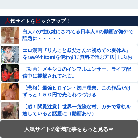
のSR配信が決定
若者〈転勤本気でイヤだ〉企業危機感「辞令１枚で行
ってもらえるとは思っていない」手当１００万円も…
人
ピ
気サイトを
ックアップ！
会社が働く場所を決める時代に転機
【画像】フジテレビでえちえち水着JK…
白人♂の性奴隷にされてる日本人♀の動画が海外で
話題に・・・・・
【閲覧注意】世界一のアホ「地雷踏んでもさ！一瞬で足引
エロ漫画『りんこと叔父さんの初めての夏休み』
けば問題なくね？ｗ」⇒ 実践した結果
をrawやhitomiを使わずに無料で読む方法│しぷお
る
【艦これ】 今からE3-4甲を簡単にクリアする方法を教授
【動画】メキシコのインフルエンサー、ライブ配
する
信中に襲撃されて死亡。
【朗報】シャウエッセン公式、こういうのでいいんだよ丼
【悲報】最強ヒロイン・瀬戸環奈、この作品だけ
を作る
ずっと１５０円で売られつづける…
【速報】へずまりゅうさん、完全に聖人の顔へ←これw w
【超！閲覧注意】世界一危険な村、ガチで常軌を
w w w w w w
逸していると話題に（動画あり）
秋元真夏、ノーブラノーパンを披露ｗｗタオル1枚で隠す
【流出】清楚系女子大生、裏でこんなハードコア
姿がほぼAV女優・・
人気サイトの新着記事をもっと見る⇒
セ○クスしてたとか嘘だろ…（動画あり）