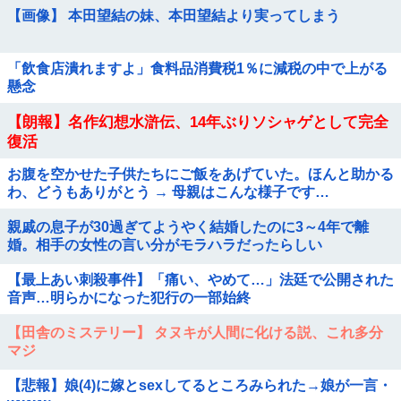
【画像】 本田望結の妹、本田望結より実ってしまう
「飲食店潰れますよ」食料品消費税1％に減税の中で上がる
懸念
【朗報】名作幻想水滸伝、14年ぶりソシャゲとして完全
復活
お腹を空かせた子供たちにご飯をあげていた。ほんと助かる
わ、どうもありがとう → 母親はこんな様子です…
親戚の息子が30過ぎてようやく結婚したのに3～4年で離
婚。相手の女性の言い分がモラハラだったらしい
【最上あい刺殺事件】「痛い、やめて…」法廷で公開された
音声…明らかになった犯行の一部始終
【田舎のミステリー】 タヌキが人間に化ける説、これ多分
マジ
【悲報】娘(4)に嫁とsexしてるところみられた→娘が一言・