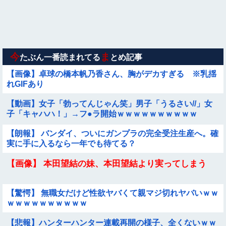
【画像】女幽霊さん、セクシー女優デビュー！！！
【悲報】ま～んさん、ドッキリにひっかかってしまう【→動
画】
今
ま
たぶん一番読まれてる
とめ記事
【画像】卓球の橋本帆乃香さん、胸がデカすぎる ※乳揺
れGIFあり
【動画】女子「勃ってんじゃん笑」男子「うるさい//」女
子「キャハハ！」→フ●ラ開始ｗｗｗｗｗｗｗｗｗｗ
【朗報】 バンダイ、ついにガンプラの完全受注生産へ。確
実に手に入るなら一年でも待てる？
【画像】 本田望結の妹、本田望結より実ってしまう
【驚愕】 無職女だけど性欲ヤバくて親マジ切れヤバいｗｗ
ｗｗｗｗｗｗｗｗｗｗ
【悲報】ハンターハンター連載再開の様子、全くないｗｗ