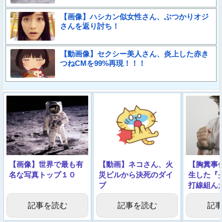
【画像】ハシカン似女性さん、ぶつかりオジ
さんを返り討ち！
【動画像】セクシー美人さん、炎上した赤き
つねCMを99%再現！！！
【画像】世界で最も有
【動画】ネコさん、火
【胸糞事
名な写真トップ１０
災ビルから決死のダイ
生した『
ブ
打線組ん
記事を読む
記事を読む
記