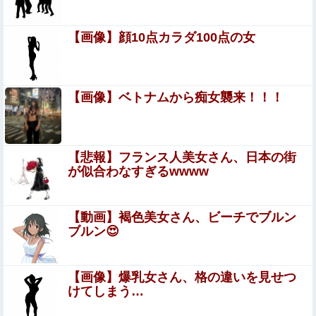
【艦これ】E3-4クリアの流れ来てるな
【画像】顔10点カラダ100点の女
【超絶悲報】婚活女子さん、残酷な現実に気付いてしまっ
た結果…
【画像】ロシアの18号コスプレイヤーさんが本物以
【画像】ベトナムから痴女襲来！！！
上！！！！！！⇒！！
【速報】ジャンポケ斎藤、求刑7年で逝く。実刑
確実か
【悲報】フランス人美女さん、日本の街
が似合わなすぎるwwww
【画像】 さすがにデカすぎるコスプレイヤーｗｗｗｗｗｗ
ｗｗｗ
【動画】褐色美女さん、ビーチでブルン
【事件】警察官発砲、「命中後に自傷行為して死亡」が無
ブルン😍
かったことにされる
エロ漫画『改変おじさん』をrawやhitomiを使わずに無料
【画像】爆乳女さん、格の違いを見せつ
で読む方法│スタジオサウスポー
けてしまう…
【動画】名古屋栄で不良外人が警察官を突き飛ばす。逮捕