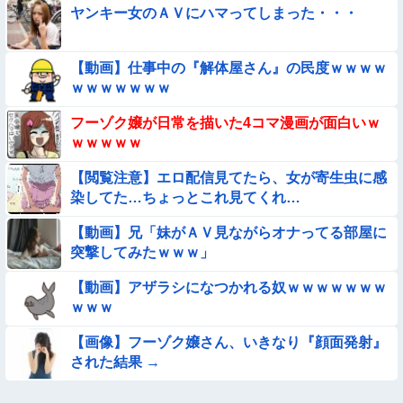
ヤンキー女のＡＶにハマってしまった・・・
【動画】窓からひょっこり顔が出てくる心霊映像、覚えてる奴
おる？
【経済正体】中国の自動車販売量の『水増し方法』がこちらｗ
【動画】仕事中の『解体屋さん』の民度ｗｗｗｗ
ｗｗｗｗｗｗｗ
ｗｗｗｗｗｗｗ
【ロマン】世界を動かした暗号ランキング
フーゾク嬢が日常を描いた4コマ漫画が面白いｗ
ｗｗｗｗｗ
【画像】ヱロい身体と変態水着と
【閲覧注意】エロ配信見てたら、女が寄生虫に感
染してた…ちょっとこれ見てくれ…
【画像】この美人ママ、脱いだら凄い・・・
【動画】兄「妹がＡＶ見ながらオナってる部屋に
【画像】プールに来てた水着JCたち どの娘を選ぶの？
突撃してみたｗｗｗ」
【動画】アザラシになつかれる奴ｗｗｗｗｗｗｗ
【動画】広島に落とされた『原子爆弾』の『再現動画』がこち
ｗｗｗ
ら・・・
★【画像】この飲み物覚えてるやつ0人説
【画像】フーゾク嬢さん、いきなり『顔面発射』
された結果 →
【画像】昔の日本人の水着、ゑっちｗｗｗｗｗｗｗ