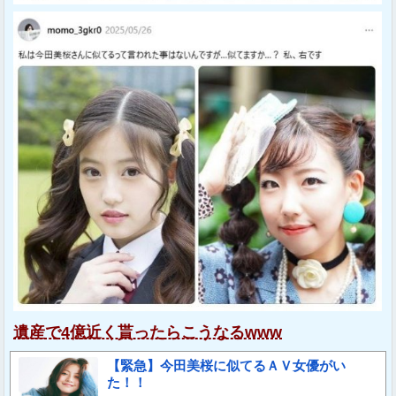
遺産で4億近く貰ったらこうなるwww
【緊急】今田美桜に似てるＡＶ女優がい
た！！