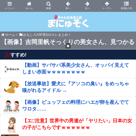
まにゅそく 2chまとめニュース速報VIP
ホーム
新着&人気
ホーム
おもしろ/VIP系2chスレまとめ
【画像】吉岡里帆そっくりの美女さん、見つかる
お
すすめ!
【動画】サバサバ系美少女さん、オッパイ見えて
しまい赤面ｗｗｗｗｗｗｗｗ
【放送事故】愛犬に『アソコの臭い』をめっちゃ
嗅がれるアイドル →
【画像】ビュッフェの料理にハエが卵を産んでて
ワロタ……
【エ□注意】世界中の男達が「ヤリたい」日本の女
の子がこちらですｗｗｗｗｗｗ