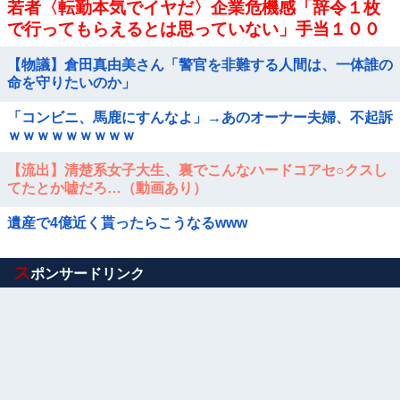
若者〈転勤本気でイヤだ〉企業危機感「辞令１枚
で行ってもらえるとは思っていない」手当１００
万円も…会社が働く場所を決める時代に転機
【物議】倉田真由美さん「警官を非難する人間は、一体誰の
命を守りたいのか」
「コンビニ、馬鹿にすんなよ」→あのオーナー夫婦、不起訴
ｗｗｗｗｗｗｗｗｗ
【流出】清楚系女子大生、裏でこんなハードコアセ○クスし
てたとか嘘だろ…（動画あり）
遺産で4億近く貰ったらこうなるwww
Powered by livedoor 相互RSS
ス
ポンサードリンク