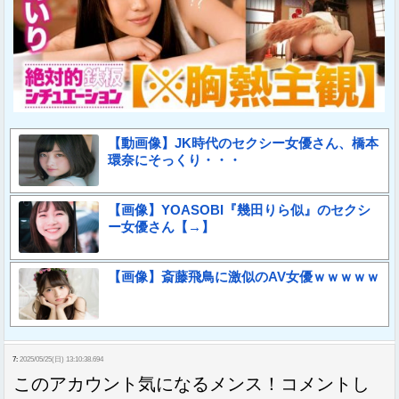
【動画像】JK時代のセクシー女優さん、橋本
環奈にそっくり・・・
【画像】YOASOBI『幾田りら似』のセクシ
ー女優さん【→】
【画像】斎藤飛鳥に激似のAV女優ｗｗｗｗｗ
7:
2025/05/25(日) 13:10:38.694
このアカウント気になるメンス！コメントし