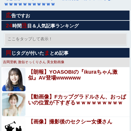
ｗｗｗｗｗｗｗｗｗｗｗ
広
【艦これ】E3-3はスク水パーティでOk？
告ですお
24
注
時間
目＆人気記事ランキング
【悲報】イオンモールの通夜に来た幹部に遺族がブチ切れ
ここをタップして表示！
【超！閲覧注意】世界一危険な村、ガチで常軌を逸してい
同
ま
じタグが付いた
とめ記事
ると話題に（動画あり）
吉岡里帆
激似そっくりさん
美女動画像
東京五輪出場の元重量挙げ日本代表選手逮捕 コンビニで
【朗報】YOASOBIの『ikuraちゃん激
卵2パックとしょうゆ1本(835円相当)万引きし店長をケガ
似』AV登場wwwwww
させたか
【悲報】娘(4)に嫁とsexしてるところみられた→娘が一
言・wwww
【動画像】Fカップグラドルさん、おっぱ
知人Aが卑劣なひき逃げ被害に遭遇し、ナンバーを特定し
いの位置が下すぎるｗｗｗｗｗｗｗｗｗ
ても犯人を捕まえられない警察への怒りと、その話を聞い
て「逃げた方が得じゃん」と言い放ったBの神経がわから
【画像】 見ただけで金玉がギュンギュン鳴り出すまん
ん
【画像】撮影後のセクシー女優さん
さんがこちらｗｗｗｗ