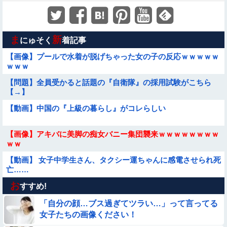
ま
新
にゅそく
着記事
【画像】プールで水着が脱げちゃった女の子の反応ｗｗｗｗｗ
ｗｗｗ
【問題】全員受かると話題の『自衛隊』の採用試験がこちら
【→】
【動画】中国の『上級の暮らし』がコレらしい
【画像】アキバに美脚の痴女バニー集団襲来ｗｗｗｗｗｗｗｗ
ｗｗ
【動画】 女子中学生さん、タクシー運ちゃんに感電させられ死
亡……
お
【画像】日本のえちえち女性犯罪者ｗｗｗｗｗｗｗ
すすめ!
「自分の顔…ブス過ぎてツラい…」って言ってる
【挑戦】12歳少女「燃えてみた！」【画像】
女子たちの画像ください！