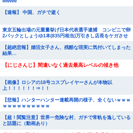
wwww
【速報】 中国、ガチで逝く
東京五輪出場の元重量挙げ日本代表選手逮捕 コンビニで卵
2パックとしょうゆ1本(835円相当)万引きし店長をケガさせ
たか
【超絶悲報】婚活女子さん、残酷な現実に気付いてしまった
結果…
【にじさんじ】間違いなく過去最高レベルの傾き他
【画像】ロシアの18号コスプレイヤーさんが本物以
上！！！！！！⇒！！
【悲報】ハンターハンター連載再開の様子、全くないｗｗｗ
ｗｗｗｗｗｗｗｗｗｗ
【超！閲覧注意】世界一危険な村、ガチで常軌を逸している
と話題に（動画あり）