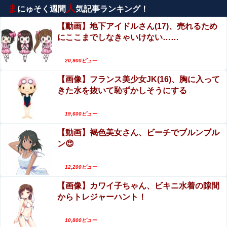
【最上あい刺殺事件】「痛い、やめて…」法廷で公開され
ま
人
にゅそく週間
気記事ランキング！
エロ漫画『改変おじさん』をrawやhitomiを使わず
た音声…明らかになった犯行の一部始終
に無料で読む方法│スタジオサウスポー
【動画】地下アイドルさん(17)、売れるため
「コンビニ、馬鹿にすんなよ」→あのオーナー夫婦、不起
にここまでしなきゃいけない……
【話題】河内長野市で警官が包丁男に発砲したシ
訴ｗｗｗｗｗｗｗｗｗ
ーンのモザ無し映像が公開される。
20,900ビュー
【画像】旅人女子「夜景を撮りたかっただけなのに、故郷
川名凛、写真集！アンジュルムメンバー、小ぶり
の村が燃やされたみたいになった」←26万ｲｲﾈｗｗｗｗ
【画像】フランス美少女JK(16)、胸に入って
なエロおっぱい最高！
きた水を抜いて恥ずかしそうにする
【祝砲】大人気ウマ娘声優、一般男性と結婚するｗｗｗｗ
ｗｗｗ
【動画】名古屋栄で不良外人が警察官を突き飛ば
す。逮捕しろやｗｗｗ
19,600ビュー
【悲報】高市内閣、いよいよ北朝鮮を超えてくる
【動画】褐色美女さん、ビーチでブルンブル
秋元真夏、ノーブラノーパンを披露ｗｗタオル1枚
ン😍
で隠す姿がほぼAV女優・・
【中国】 高さ288メートルのエレベーターで学校に通う雲
南省の山地の子供たち 通学時間 3時間→30分に短縮
エロ漫画『ネガティブちっぱいサキュバスが来
12,200ビュー
た』をrawやhitomiを使わずに無料で読む方法│蟹
【超！閲覧注意】世界一危険な村、ガチで常軌を逸し
【画像】カワイ子ちゃん、ビキニ水着の隙間
村飯店
ていると話題に（動画あり）
からトレジャーハント！
【エ□漫画】 学校で一番人気で憧れの清楚美人先輩JKに何
10,800ビュー
故か突然エ□動画撮影の竿役を頼まれて…！？