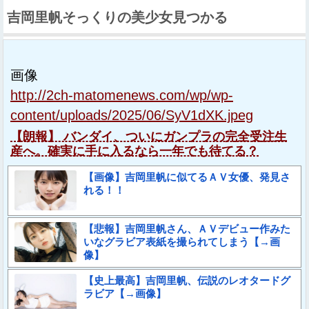
吉岡里帆そっくりの美少女見つかる
画像
http://2ch-matomenews.com/wp/wp-
content/uploads/2025/06/SyV1dXK.jpeg
【朗報】 バンダイ、ついにガンプラの完全受注生
産へ。確実に手に入るなら一年でも待てる？
【画像】吉岡里帆に似てるＡＶ女優、発見さ
れる！！
【悲報】吉岡里帆さん、ＡＶデビュー作みた
いなグラビア表紙を撮られてしまう【→画
像】
【史上最高】吉岡里帆、伝説のレオタードグ
ラビア【→画像】