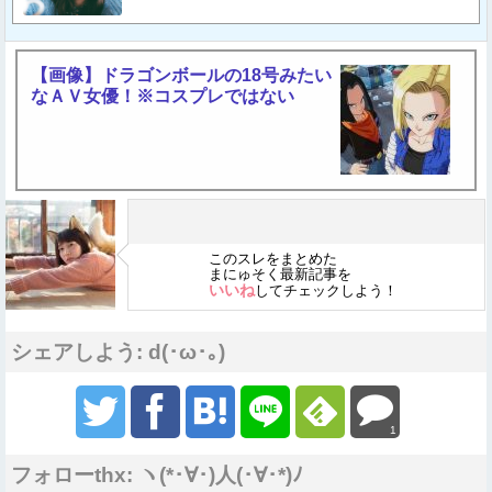
【画像】ドラゴンボールの18号みたい
なＡＶ女優！※コスプレではない
このスレをまとめた
まにゅそく最新記事を
いいね
してチェックしよう！
シェアしよう: d(･ω･｡)
1
フォローthx: ヽ(*･∀･)人(･∀･*)ﾉ