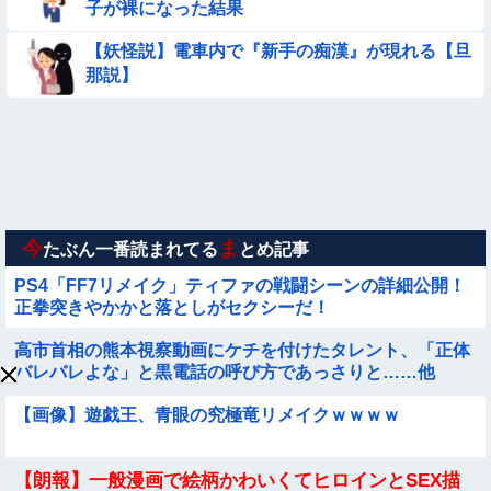
子が裸になった結果
ｗｗｗ
【画像】女子高生「え待って、パパが隣りの車両いる。。。」
【妖怪説】電車内で『新手の痴漢』が現れる【旦
那説】
【画像】日本のえちえち女性犯罪者ｗｗｗｗｗｗｗ
【画像】お前らこの超美人が整形か否か判定たのむ！！
【動画】小池栄子似のGカップ女子高生「知らないオジさんに
襲われてオッパイ揉まれた」
今
ま
たぶん一番読まれてる
とめ記事
PS4「FF7リメイク」ティファの戦闘シーンの詳細公開！
正拳突きやかかと落としがセクシーだ！
高市首相の熊本視察動画にケチを付けたタレント、「正体
バレバレよな」と黒電話の呼び方であっさりと……他
【画像】遊戯王、青眼の究極竜リメイクｗｗｗｗ
【朗報】一般漫画で絵柄かわいくてヒロインとSEX描