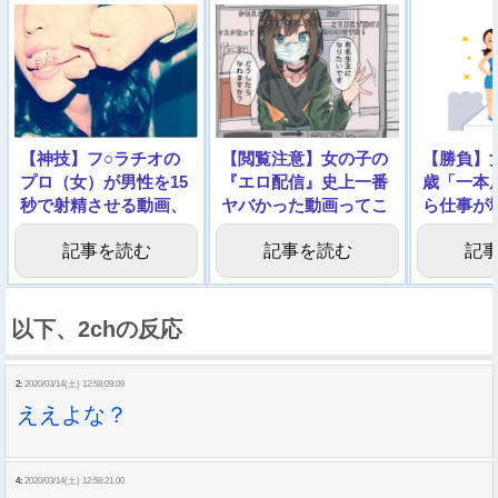
【神技】フ○ラチオの
【閲覧注意】女の子の
【勝負】
プロ（女）が男性を15
『エロ配信』史上一番
歳「一本
秒で射精させる動画、
ヤバかった動画ってこ
ら仕事が
エロすぎる
れだよな…
→動画像
記事を読む
記事を読む
記
以下、2chの反応
2:
2020/03/14(土) 12:58:09.09
ええよな？
4:
2020/03/14(土) 12:58:21.00