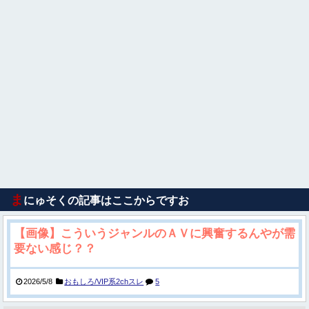
ま
にゅそくの記事はここからですお
【画像】こういうジャンルのＡＶに興奮するんやが需
要ない感じ？？
2026/5/8
おもしろ/VIP系2chスレ
5