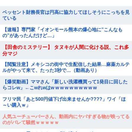
ベッセント財務長官は円高に協力してほしそうにこっちを見
ている
【速報】専門家「イオンモール熊本の爆心地に”こんなも
の”があったんだけど…」
【田舎のミステリー】 タヌキが人間に化ける説、これ多
分マジ
【閲覧注意】メキシコの街中で生配信した結果…麻薬カルテ
ルがやって来て、たった3秒で…（動画あり）
【爆笑動画】ママさん「新しい洗濯機買って1発目に回した
らコレw」←こwれwはw w w w w w w w w w
フリマ民「あと500円値下げ出来ませんか????」ワイ「ほ
～い購入ｗ」
人気ユーチューバーさん、動画内にヤバすぎる物が映ってる
のがバレて騒然ｗｗｗｗｗ