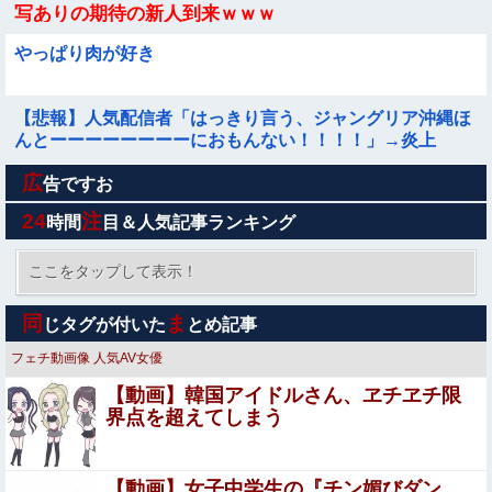
写ありの期待の新人到来ｗｗｗ
やっぱり肉が好き
【悲報】人気配信者「はっきり言う、ジャングリア沖縄ほ
んとーーーーーーーーにおもんない！！！！」→炎上
広
【画像】日本さん、避難所が各国と比べて優秀過ぎると話
告ですお
題に
24
注
時間
目＆人気記事ランキング
給食着はすごいニオイのときある。アイロンあてたときに
むせ込むほどにクッッッサ！ってなる
ここをタップして表示！
【悲報】高野連さん「暑熱対策で第2試合は13時30分プレ
同
ま
じタグが付いた
とめ記事
イボールや！」ｗｗｗｗｗｗｗｗｗｗ他
フェチ動画像
人気AV女優
週間少年ジャンプのグッズ(43億円分)を注文してキャンセ
【動画】韓国アイドルさん、ヱチヱチ限
ルした32歳女が逮捕
界点を超えてしまう
【悲報】桐谷さん「人生かけて7億円貯めたのにガンで死
ぬかも。もっと素直に遊べばよかった。」
Sponsored Link
【動画】女子中学生の『チン媚びダン