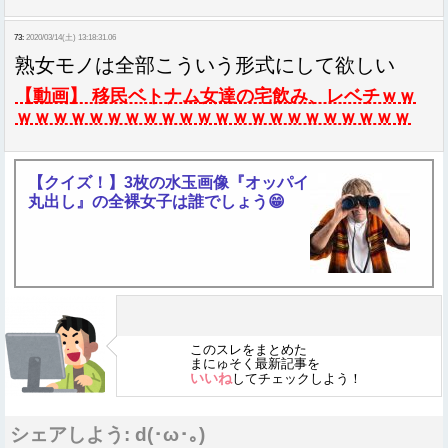
73:
2020/03/14(土) 13:18:31.06
熟女モノは全部こういう形式にして欲しい
【動画】 移民ベトナム女達の宅飲み、レベチｗｗ
ｗｗｗｗｗｗｗｗｗｗｗｗｗｗｗｗｗｗｗｗｗｗ
【クイズ！】3枚の水玉画像『オッパイ
丸出し』の全裸女子は誰でしょう😁
このスレをまとめた
まにゅそく最新記事を
いいね
してチェックしよう！
シェアしよう: d(･ω･｡)