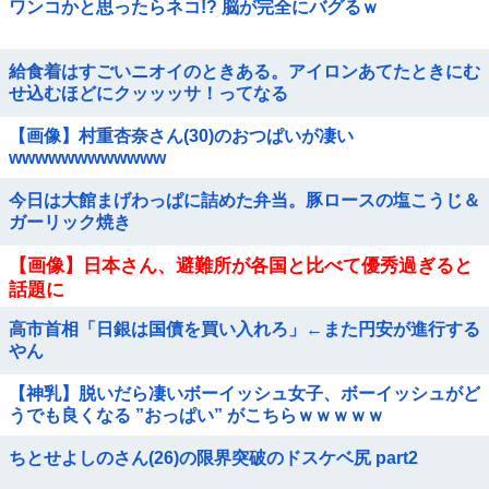
ワンコかと思ったらネコ!? 脳が完全にバグるｗ
給食着はすごいニオイのときある。アイロンあてたときにむ
せ込むほどにクッッッサ！ってなる
【画像】村重杏奈さん(30)のおつぱいが凄い
wwwwwwwwwwww
今日は大館まげわっぱに詰めた弁当。豚ロースの塩こうじ＆
ガーリック焼き
【画像】日本さん、避難所が各国と比べて優秀過ぎると
話題に
高市首相「日銀は国債を買い入れろ」←また円安が進行する
やん
【神乳】脱いだら凄いボーイッシュ女子、ボーイッシュがど
うでも良くなる ”おっぱい” がこちらｗｗｗｗｗ
ちとせよしのさん(26)の限界突破のドスケベ尻 part2