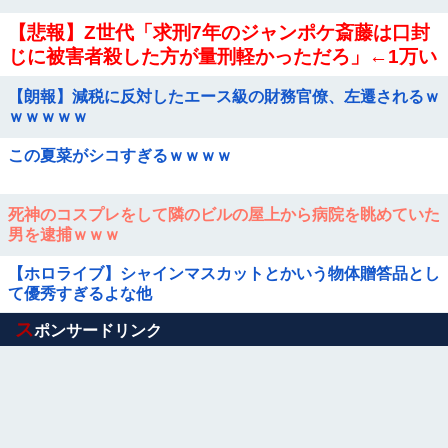
【悲報】Z世代「求刑7年のジャンポケ斎藤は口封
じに被害者殺した方が量刑軽かっただろ」←1万い
いね
【朗報】減税に反対したエース級の財務官僚、左遷されるｗ
ｗｗｗｗｗ
この夏菜がシコすぎるｗｗｗｗ
死神のコスプレをして隣のビルの屋上から病院を眺めていた
男を逮捕ｗｗｗ
【ホロライブ】シャインマスカットとかいう物体贈答品とし
て優秀すぎるよな他
Powered by livedoor 相互RSS
ス
ポンサードリンク