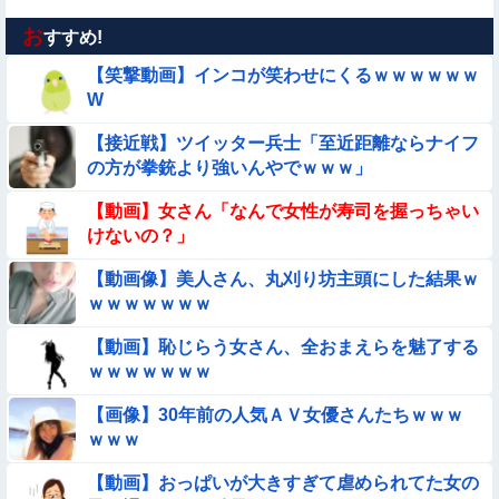
お
【画像】昔の日本人の水着、ゑっちｗｗｗｗｗｗｗ
すすめ!
【笑撃動画】インコが笑わせにくるｗｗｗｗｗｗ
【動画】美少女4人組の20年後の姿がヤバいwwwwww
W
【接近戦】ツイッター兵士「至近距離ならナイフ
【動画】韓国アイドルさん、ヱチヱチ限界点を超えてしまう
の方が拳銃より強いんやでｗｗｗ」
【画像】夏のバイクがヤバすぎるｗｗｗｗｗ
【動画】女さん「なんで女性が寿司を握っちゃい
けないの？」
【動画】広島に落とされた『原子爆弾』の『再現動画』がこち
【動画像】美人さん、丸刈り坊主頭にした結果ｗ
ら・・・
ｗｗｗｗｗｗｗ
【動画】デブの喧嘩 ガチでヤバい……
【動画】恥じらう女さん、全おまえらを魅了する
ｗｗｗｗｗｗｗ
【動画】女子中学生の『チン媚びダンス』が気持ち悪い🤮
【画像】30年前の人気ＡＶ女優さんたちｗｗｗ
【画像】プールに来てた水着JCたち どの娘を選ぶの？
ｗｗｗ
【動画】おっぱいが大きすぎて虐められてた女の
【画像】プールで水着が脱げちゃった女の子の反応ｗｗｗｗｗ