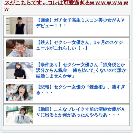
スがこちらです←コレは可愛過ぎるw w w w w w w
w
【画像】ガチ女子高生ミスコン美少女がＡＶ
デビュー！！！
【鉄人】セクシー女優さん、1ヶ月のスケジ
ュールがこれらしい【→】
【条件あり】セクシー女優さん「独身税とか
訳分からん税金 一銭も払いたくないので誰か
結婚しませんか❤️」
【悲報】セクシー女優の『錬金術』、凄すぎ
る・・・
【動画】こんなブレイク寸前の清純女優がＡ
Ｖに出るとか何があったんやろなあ・・・