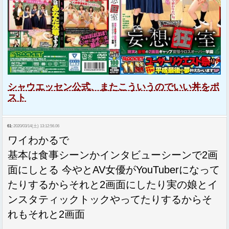
シャウエッセン公式、またこういうのでいい丼をポ
スト
61:
2020/03/14(土) 13:12:56.06
ワイわかるで
基本は食事シーンかインタビューシーンで2画
面にしとる 今やとAV女優がYouTuberになって
たりするからそれと2画面にしたり実の娘とイ
ンスタティックトックやってたりするからそ
れもそれと2画面