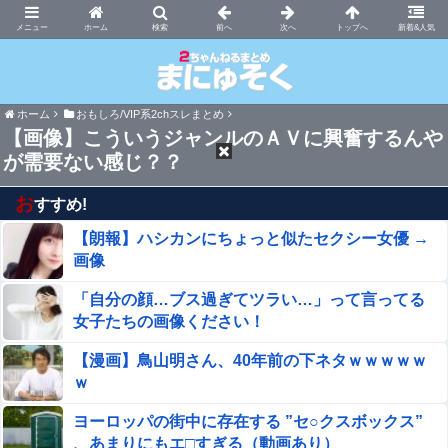
まにゅそく 2chまとめニュース速報VIP
ホーム
新着&人気
ホーム
おもしろ/VIP系2chスレまとめ
【画像】こういうジャンルのＡＶに興奮するんや
が需要ない感じ？？
お
すすめ!
【朗報】ハシカンにちょっと似たセクシー女優 →
画像
「自分の顔…ブス過ぎてツラい…」って言ってる
女子たちの画像ください！
【漫画】鳥山明さん、40年前の下ネタｗｗｗｗｗ
ｗ
ヨーロッパの街中に存在する ”セ○クスボックス”
、あまりにもエ□すぎる（動画あり）