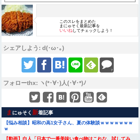
このスレをまとめた
まにゅそく最新記事を
いいね
してチェックしよう！
シェアしよう: d(･ω･｡)
7
フォローthx: ヽ(*･∀･)人(･∀･*)ﾉ
ま
新
にゅそく
着記事
【悩み相談】昭和の高1女子さん、夏の体験談ｗｗｗｗｗｗｗ
ｗ
【動画】白人「日本で一番美味い食べ物はこれな、試してみ