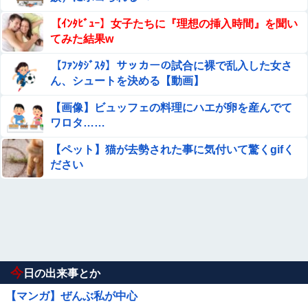
【ｲﾝﾀﾋﾞｭｰ】女子たちに『理想の挿入時間』を聞い
てみた結果w
【ﾌｧﾝﾀｼﾞｽﾀ】サッカーの試合に裸で乱入した女さ
ん、シュートを決める【動画】
【画像】ビュッフェの料理にハエが卵を産んでて
ワロタ……
【ペット】猫が去勢された事に気付いて驚くgifく
ださい
今
日の出来事とか
【マンガ】ぜんぶ私が中心