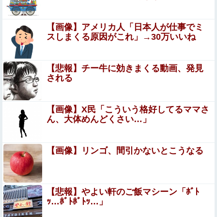
「私達が原爆ドーム前をあけ渡せば核戦争が始ま
ってしまう」と訴える市民団体、それを聞いた被
【画像】アメリカ人「日本人が仕事でミ
スしまくる原因がこれ」→30万いいね
爆3世の人が……
【悲報】「ビッグモーター」とかいう完全に逃げ切ったゴ
ミクズｗｗｗｗｗ
【悲報】チー牛に効きまくる動画、発見
【艦これ】デイス 他
される
【ネット史】「鏡の中のアクトレス事件」夫は正しかった
【画像】X民「こういう格好してるママさ
のに、なぜ喧嘩は終わらなかったのか他
ん、大体めんどくさい…」
彼は私が何かしても、一度も「ありがとう」と言わない
【画像】リンゴ、間引かないとこうなる
【動画】美人女優さん、映画でマンコのビラビラまでめく
らせてしまうｗｗｗｗｗｗ
村上26本 大谷26本
【悲報】やよい軒のご飯マシーン「ﾎﾞﾄ
wwwwwwwwwwwwwwwwwwwwwwwwwwwwww他
ｯ…ﾎﾞﾄﾎﾞﾄｯ…」
【にじ甲2026】 冷静に考えるとなんだこのえっっっな格