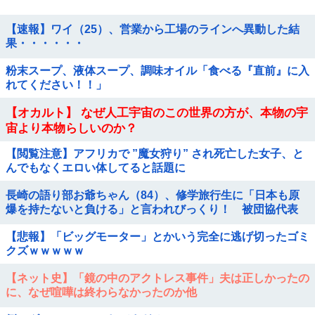
【速報】ワイ（25）、営業から工場のラインへ異動した結
果・・・・・・
粉末スープ、液体スープ、調味オイル「食べる『直前』に入
れてください！！」
【オカルト】 なぜ人工宇宙のこの世界の方が、本物の宇
宙より本物らしいのか？
【閲覧注意】アフリカで ”魔女狩り” され死亡した女子、と
んでもなくエロい体してると話題に
長崎の語り部お爺ちゃん（84）、修学旅行生に「日本も原
爆を持たないと負ける」と言われびっくり！ 被団協代表
（85）も中学生に「核を持たないで日本...
【悲報】「ビッグモーター」とかいう完全に逃げ切ったゴミ
クズｗｗｗｗｗ
【ネット史】「鏡の中のアクトレス事件」夫は正しかったの
に、なぜ喧嘩は終わらなかったのか他