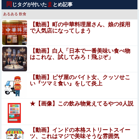
【画像あり】NASAが開発、着るだけで瞬時に「-15℃冷
同
ま
じタグが付いた
とめ記事
却」する冷感ポンチョ3,980円！
あるある
飲食
誤って脳幹を摘出された女性､重篤な植物状態だが､意識は
【動画】町の中華料理屋さん、娘の採用
正常で何かを思考していると判明
で人気店になってしまう
【画像】北朝鮮のビアガール、エッッッッッッッッッッッ
ッッッッッッ！
【動画】白人「日本で一番美味い食べ物
【放送事故】フジテレビ、女子大生を大量投入して闇深エ
はこれな、試してみろ！飛ぶぞ」
ロ番組ｗｗｗｗ
【悲報】グラビアやったことを本気で後悔→エリカさ
【動画】ピザ屋のバイト女、クッソせこ
んの心境がヤバすぎるwwww
い『ツマミ食い』をして炎上
ダークエルフ女王オリガ・ディスコルディア敗戦の末路…
♥️
★【画像】この飲み物覚えてるやつ0人説
【悲報】ラッパーさん、札束披露するもネット民から新社
会人の初ボーナスくらいしかないと笑われる
【盗撮】 日本の花嫁のウェディングドレス着替え動画、と
【動画】インドの本格ストリートスイー
んでもない神乳だと海外で話題に
ツ、これはマジで美味そうな雰囲気