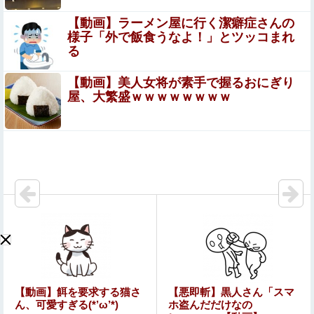
好は…？
【動画】ラーメン屋に行く潔癖症さんの
様子「外で飯食うなよ！」とツッコまれ
長崎の語り部お爺ちゃん（84）、修学旅行生に「日本も原
る
爆を持たないと負ける」と言われびっくり！ 被団協代表
（85）も中学生に「核を持たないで日本...
【動画】美人女将が素手で握るおにぎり
【朗報】菅直人元総理、再評価されるｗｗｗｗｗｗｗ
屋、大繁盛ｗｗｗｗｗｗｗｗ
ｗｗｗｗｗｗｗｗｗｗｗ
【速報】ひろゆき、離婚wwwwww
熊本県知事「報道に強い不満・苦情が寄せられている」
→TBSの報道特集がまさにそれな件
「勧誘電話に暴言吐いてストレス解消してるｗｗ」とかい
う無謀すぎる同僚！住所や個人情報を握られてる恐怖すら
理解できない頭の弱さに絶句
シカ「ヒマワリ全部喰った」 郡山布引風の高原まつり中
止
ガンダムの玩具は差し替え変形より完全変形する方がいい
【動画】餌を要求する猫さ
【悪即斬】黒人さん「スマ
よね
ん、可愛すぎる(*’ω’*)
ホ盗んだだけなの