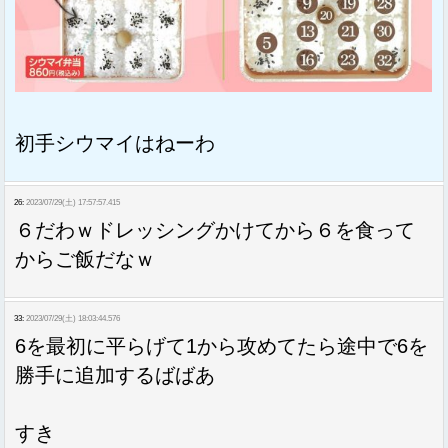
初手シウマイはねーわ
26:
2023/07/29(土) 17:57:57.415
６だわｗドレッシングかけてから６を食って
からご飯だなｗ
33:
2023/07/29(土) 18:03:44.576
6を最初に平らげて1から攻めてたら途中で6を
勝手に追加するばばあ
すき