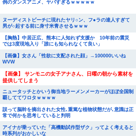
例のダンスアニメ、ヤバすぎるｗｗｗｗｗ
ヌーディストビーチに現れたヤリ○ン、フ●ラの達人すぎて
男が○起する前に身寸米青させるｗｗｗ
【胸熱】中居正広、熊本に人知れず支援か 10年前の震災
では3度現地入り「誰にも知られなくて良い」
【画像】女さん「性欲に支配された顔」→100000いいね
WVW
【画像】 サンモニの女子アナさん、日曜の朝から素材を
提供してしまう
ニュータッチとかいう御当地ラーメンメーカーがほぼ全国制
覇しててワロタｗｗｗｗ
誤って脳幹を摘出された女性､重篤な植物状態だが､意識は正
常で何かを思考していると判明
アイナが乗っていた「高機動試作型ザク」ってよく考えると
時系列がおかしいな