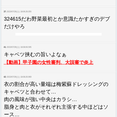
37:
2023/07/29(土) 18:06:26.055
324615だわ野菜最初とか意識たかすぎのデブ
だけやろ
41:
2023/07/29(土) 18:08:06.595
キャベツ挟むの旨いよなぁ
【動画】甲子園の女性審判、大誤審で炎上
42:
2023/07/29(土) 18:08:26.969
衣の割合が高い量端は梅紫蘇ドレッシングの
キャベツと合わせて…
肉の風味が強い中央はカラシ…
脂身と肉と衣がそれぞれ主張する中ほどはソ
ース…