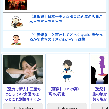
【看板娘】日本一美人なタコ焼き屋の店員さ
んｗｗｗｗｗｗｗｗ
『生姜焼き』と言われてどっちを思い浮かべ
るかで育ちのよさがわかる →画像
【激カワ新人】三葉ち
【画像】ＪＫの高1→
【激怒】
はるってAV女優 ちょ
高3の変化
生の娘が
っとこれ別格ちゃうか
切り裂か
→動画像
された！