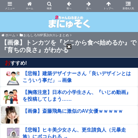
まにゅそく 2chまとめニュース速報VIP
ホーム
新着&人気
ホーム
おもしろ/VIP系2chスレまとめ
【画像】トンカツを『どこから食べ始めるか』で
『育ちの良さ』がわかる
お
すすめ!
【悲報】建築デザイナーさん「良いデザインとは
こういう事だ」→画像
【胸痛注意】日本の小学生さん、『いじめ動画』
を投稿してしまう……
【画像】斎藤飛鳥に激似のAV女優ｗｗｗｗｗ
【悲報】ヒキ美少女さん、更生請負人（元暴走
族）にボコられる →