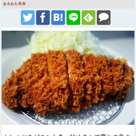
あるある
飲食
7