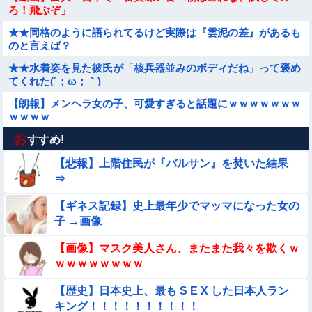
ろ！飛ぶぞ」
★★同格のように語られてるけど実際は『雲泥の差』があるも
のと言えば？
★★水着姿を見た彼氏が「核兵器並みのボディだね」って褒め
てくれた(´；ω；｀)
【朗報】メンヘラ女の子、可愛すぎると話題にｗｗｗｗｗｗｗ
ｗｗｗｗ
お
【悲報】イッヌさん、飼い主の『レズプレイ』を見てドン引
すすめ!
き・・・
【悲報】上階住民が『バルサン』を焚いた結果
【動画】南米系のデカパイぽっちゃり女さん、配信がヱ口すぎ
⇒
ｗｗｗｗｗｗｗ
【ギネス記録】史上最年少でマッマになった女の
【動画】町の中華料理屋さん、娘の採用で人気店になってしま
子 →画像
う
【動画】ピザ屋のバイト女、クッソせこい『ツマミ食い』をし
【画像】マスク美人さん、またまた我々を欺くｗ
て炎上
ｗｗｗｗｗｗｗｗ
【悲報】昭和世代さん、「1時間弱」は1時間に満たない、「1
【歴史】日本史上、最も S E X した日本人ラン
時間強」は1時間＋αだと思ってる😭
キング！！！！！！！！！！