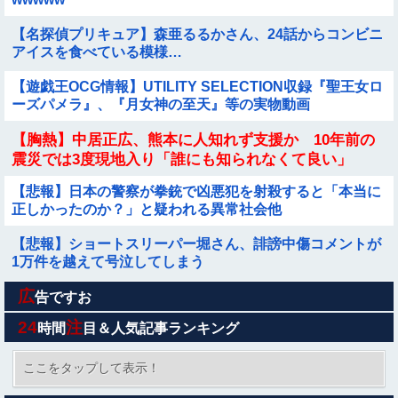
【名探偵プリキュア】森亜るるかさん、24話からコンビニ
アイスを食べている模様…
【遊戯王OCG情報】UTILITY SELECTION収録『聖王女ロ
ーズパメラ』、『月女神の至天』等の実物動画
【胸熱】中居正広、熊本に人知れず支援か 10年前の
震災では3度現地入り「誰にも知られなくて良い」
【悲報】日本の警察が拳銃で凶悪犯を射殺すると「本当に
正しかったのか？」と疑われる異常社会他
【悲報】ショートスリーパー堀さん、誹謗中傷コメントが
1万件を越えて号泣してしまう
広
【衝撃映像】日本のタクシー運転手同士の路上喧嘩、ヤク
告ですお
ザのようだと海外で話題に
24
注
時間
目＆人気記事ランキング
【衝撃】熊本空港、全国で最も米軍機が来る空港になって
いた
ここをタップして表示！