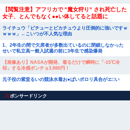
【閲覧注意】アフリカで ”魔女狩り” され死亡した
女子、とんでもなく●●い体してると話題に
ライチュウ「ピチューとピカチュウより圧倒的に強いですｗ
ｗｗｗ」←こいつが不人気な理由
1、2年生の間で欠席者が多数出ているのに閉鎖しなかった
せいで私立高一般入試週の前に3年生で感染爆発
【画像あり】NASAが開発、着るだけで瞬時に「-15℃冷
却」する冷感ポンチョ3,980円！
元子役の紫堂るいの競泳水着お●ぱいポロリ具合がエ□い
Powered by livedoor 相互RSS
ス
ポンサードリンク