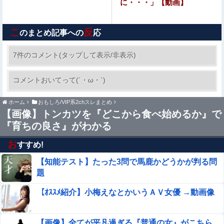
に・・・」【動画】
【動画】 ”別れさせ屋” のセ○クス、凄すぎるｗｗｗ そり
ゃ肉便器に堕ちるわｗｗｗ
こ
反
のまとめ記事への
応
【悲報】高市政権の消費税減税に反対している９人の自民
党議員が全て判明！！！！ やっぱりコイツラかｗｗｗｗｗ
7件のコメント(タップして表示/非表示)
アイナが乗っていた「高機動試作型ザク」ってよ
コメントおいてって(´・ω・`)
く考えると時系列がおかしいな
ホーム
おもしろ/VIP系2chスレまとめ
粉末スープ、液体スープ、調味オイル「食べる『直前』に
【画像】トンカツを『どこから食べ始めるか』で
入れてください！！」
『育ちの良さ』がわかる
【速報】ワイ（25）、営業から工場のラインへ異動した結
果・・・・・・
お
すすめ!
【知能テスト】たった3問で馬鹿かどうかが判る問
【画像】 滋賀の可愛すぎる学生さん、甲子園で発見される
題
【悲報】女性「男への最大ダメージはこれ」←お前ら耐え
【ｵｽｽﾒ紹介】小梅えなとかいうＡＶ女優 →動画像
られる？
Sponsored Link
【動画】世界一過酷なオフロードレースのコース設計
【画像】全てが平凡過ぎる『普通の女』がこちら