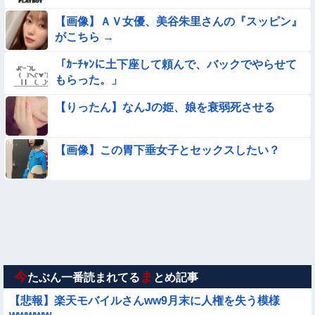
【画像】女さん「彼氏が強制わいせつで捕まって謝罪の手紙が
来た」ﾊﾟｼｬｯ
【画像】ＡＶ女優、美谷朱里さんの『スッピン』
がこちら →
【動画】野犬の群れに襲われた男性、とんでもない方法で制圧
するｗｗｗｗｗｗｗ
「ｶｰﾁｬﾝに土下座して頼んで、バックでやらせて
【動画】海外の変態、レベチｗｗｗｗｗｗｗ
もらった。」
【りったん】なんJの姫、娘を衰弱死させる
★★昨晩、久しぶりに嫁とセックスしたんだが・・・
【参考画像】脱がしたら『残念オッパイ』を褒める時の模範解
【画像】この胃下垂女子とセックスしたい？
答
【動画あり】ボーイッシュ美少女「どうしたん？おっぱい揉
む？❤」
◉★日本の結婚式のこのルール 外国人は笑うらしいな
【要審議】４歳娘が描いたママのお尻ｗｗｗｗｗ【画像】
今
ま
たぶん一番読まれてる
とめ記事
【悲報】楽天モバイルさんww9月末に人権を失う模様
wwwww