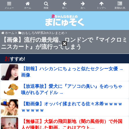
まにゅそく 2chまとめニュース速報VIP
ホーム
新着&人気
ホーム
おもしろ/VIP系2chスレまとめ
【画像】流行の最先端、ロンドンで『マイクロミ
ニスカート』が流行ってしまう
お
すすめ!
【朗報】ハシカンにちょっと似たセクシー女優 →
画像
【放送事故】愛犬に『アソコの臭い』をめっちゃ
嗅がれるアイドル →
【動画像】オッパイ揉まれてる佐々木希ｗｗｗｗ
ｗｗｗｗｗ
【無修正】大阪の飛田新地（闇の風俗街）で外国
人が撮影した動画。これはアウト…