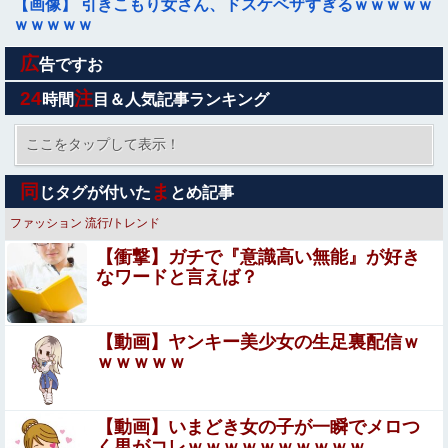
【画像】 引きこもり女さん、ドスケベザすぎるｗｗｗｗｗ
ｗｗｗｗｗ
広
【悲報】彼女にペニバンで犯されたらｗｗｗｗｗｗｗｗｗ
告ですお
ｗwwww
24
注
時間
目＆人気記事ランキング
女芸人の吉住さん（36）メイクしたら普通に美人の部類だ
ったと判明ｗｗｗｗｗｗｗｗｗ
ここをタップして表示！
【悲報】女の子、被災地に大量の「手作りおにぎり」を届
同
ま
じタグが付いた
とめ記事
けるｗｗｗｗ
ファッション
流行/トレンド
左翼市民団体、広島では通用せず「人殺しの汚い足で広島
【衝撃】ガチで『意識高い無能』が好き
の土を踏むな！」→広島県民「お前らの方が汚いんじ
なワードと言えば？
ゃ！」「ワシらが広島県民じゃ」
【画像】 JCさん、足漕ぎボートで回遊中にアソコがモロ
見えになってしまうｗｗｗ
【動画】ヤンキー美少女の生足裏配信ｗ
【悲報】ロシア、じわじわと逝き始める
ｗｗｗｗｗ
【避難所】キッチンカー、から揚げや麺類提供 40代女
【動画】いまどき女の子が一瞬でメロつ
Sponsored Link
性「最高、パン中心の生活には飽き飽きしていて、野
く男がコレｗｗｗｗｗｗｗｗｗｗ