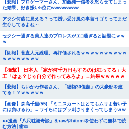
【悲報】プロゲーマーさん、加藤純一信者を怒らせてしまっ
た結果、好き嫌い5位にwwwwwwww
アタシ何歳に見える？って誘い受け風の事言うゴミってまだ
生存してるよね～
セクシー過ぎる美人達のプロレスがエ□過ぎると話題にｗｗ
ｗ
【朗報】菅直人元総理、再評価されるｗｗｗｗｗｗｗｗｗｗ
ｗｗｗｗｗｗｗｗ
【衝撃】 日本人「家が何千万円もするのは狂ってる」大
工「はぁ？じゃ自分で作ってみろよ」→結果ｗｗｗｗｗ
ｗ
【悲報】ちいかわ作者さん、「総額30億超」の大豪邸を建
てる！？ｗｗｗｗｗ
【画像】森高千里(55) 「ミニスカートはとてもムリよ若い子
には負けるわ」←ワイらにはブッ刺さりまくってしまうw w
w w w w
●●漫画『八尺耽溺奇談』をrawやhitomiを使わずに無料で読
む方法│歯車