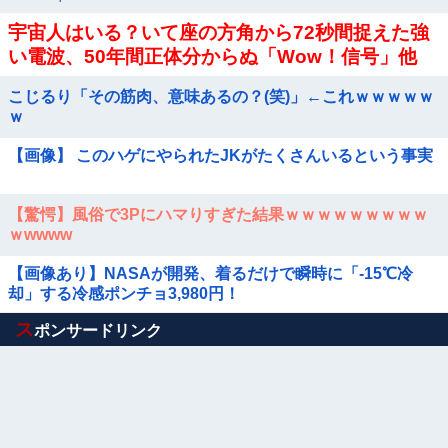
宇宙人はいる？いて座の方角から72秒間捉えた強
い電波、50年間正体分からぬ「Wow！信号」他
こじるり「その筋肉、意味あるの？(笑)」←これｗｗｗｗｗ
ｗ
【画像】 このハゲにやられたJKがたくさんいるという事実
【驚愕】風俗で3Pにハマりすぎた結果ｗｗｗｗｗｗｗｗｗ
ｗwwww
【画像あり】NASAが開発、着るだけで瞬時に「-15℃冷
却」する冷感ポンチョ3,980円！
Powered by livedoor 相互RSS
ス
ポンサードリンク