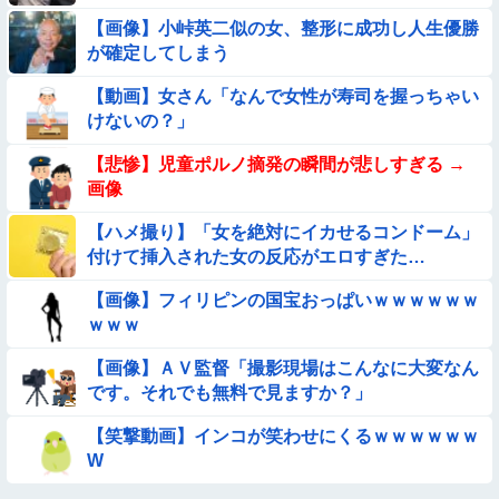
【画像】小峠英二似の女、整形に成功し人生優勝
【動画】力士さん、ボクサーをボコってしまう
が確定してしまう
【動画】ピザ屋のバイト女、クッソせこい『ツマミ食い』をし
【動画】女さん「なんで女性が寿司を握っちゃい
て炎上
けないの？」
【動画】白人「日本で一番美味い食べ物はこれな、試してみ
【悲惨】児童ポルノ摘発の瞬間が悲しすぎる →
ろ！飛ぶぞ」
画像
【動画あり】ボーイッシュ美少女「どうしたん？おっぱい揉
む？❤」
【ハメ撮り】「女を絶対にイカせるコンドーム」
付けて挿入された女の反応がエロすぎた…
【悩み相談】昭和の高1女子さん、夏の体験談ｗｗｗｗｗｗｗ
ｗ
【画像】フィリピンの国宝おっぱいｗｗｗｗｗｗ
★★同格のように語られてるけど実際は『雲泥の差』があるも
ｗｗｗ
のと言えば？
【画像】ＡＶ監督「撮影現場はこんなに大変なん
【画像】新人AV女優さん、ジブリキャラのコスプレでチンポ
です。それでも無料で見ますか？」
を硬めてくるｗｗｗｗｗｗｗ
【参考画像】脱がしたら『残念オッパイ』を褒める時の模範解
【笑撃動画】インコが笑わせにくるｗｗｗｗｗｗ
答
W
【動画】こういう貧乳の陰女と付き合えますかｗｗｗｗｗｗｗ