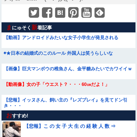
ま
新
にゅそく
着記事
【動画】アンドロイドみたいな女子小学生が発見される
◉★日本の結婚式のこのルール 外国人は笑うらしいな
【画像】巨大マンボウの稚魚さん、金平糖みたいでカワイイｗ
【動画像】女の子「ウエスト？・・・60㎝だよ！」
【悲報】イッヌさん、飼い主の『レズプレイ』を見てドン引
き・・・
お
【動画】デブの喧嘩 ガチでヤバい……
すすめ!
【悲報】こ の 女 子 大 生 の 経 験 人 数 ⇒
★★昨晩、久しぶりに嫁とセックスしたんだが・・・