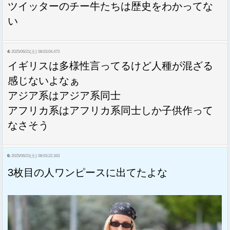
ツイッターのチー牛たちは歴史をわかってな
い
4:
2025/06/21(土) 08:03:04.473
イギリスは多様性言ってるけど人種が混ざる
感じないよなぁ
アジア系はアジア系同士
アフリカ系はアフリカ系同士しか子供作って
なさそう
6:
2025/06/21(土) 08:03:22.343
3枚目の人ワンピースに出てたよな