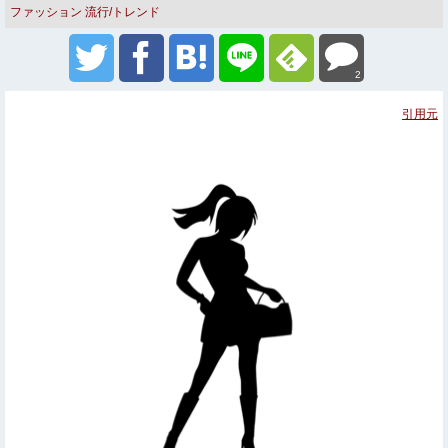
ファッション
流行/トレンド
2
引用元