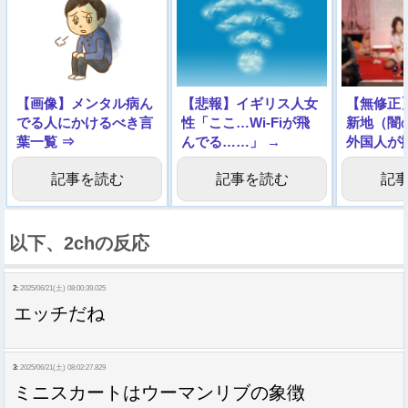
【画像】メンタル病ん
【悲報】イギリス人女
【無修正
でる人にかけるべき言
性「ここ…Wi-Fiが飛
新地（闇
葉一覧 ⇒
んでる……」 →
外国人が
画。これ
記事を読む
記事を読む
記
以下、2chの反応
2:
2025/06/21(土) 08:00:39.025
エッチだね
3:
2025/06/21(土) 08:02:27.829
ミニスカートはウーマンリブの象徴