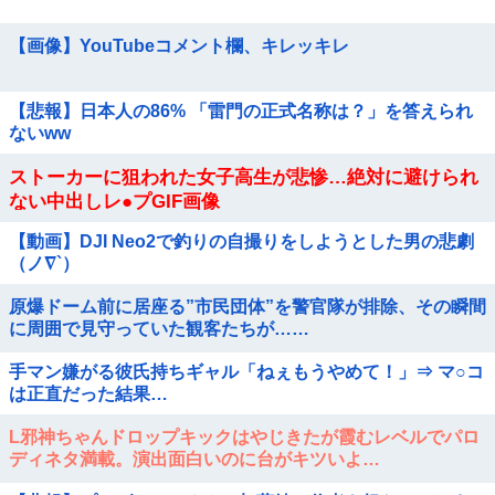
【画像】YouTubeコメント欄、キレッキレ
【悲報】日本人の86% 「雷門の正式名称は？」を答えられ
ないww
ストーカーに狙われた女子高生が悲惨…絶対に避けられ
ない中出しレ●プGIF画像
【動画】DJI Neo2で釣りの自撮りをしようとした男の悲劇
（ノ∇`）
原爆ドーム前に居座る”市民団体”を警官隊が排除、その瞬間
に周囲で見守っていた観客たちが……
手マン嫌がる彼氏持ちギャル「ねぇもうやめて！」⇒ マ○コ
は正直だった結果…
L邪神ちゃんドロップキックはやじきたが霞むレベルでパロ
ディネタ満載。演出面白いのに台がキツいよ…