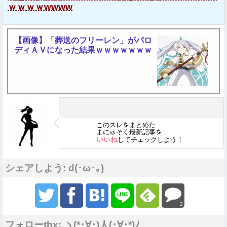
ｗｗｗｗwwww
【画像】「葬送のフリーレン」がパロ
ディＡＶになった結果ｗｗｗｗｗｗｗ
このスレをまとめた
まにゅそく最新記事を
いいね
してチェックしよう！
シェアしよう: d(･ω･｡)
2
フォローthx: ヽ(*･∀･)人(･∀･*)ﾉ