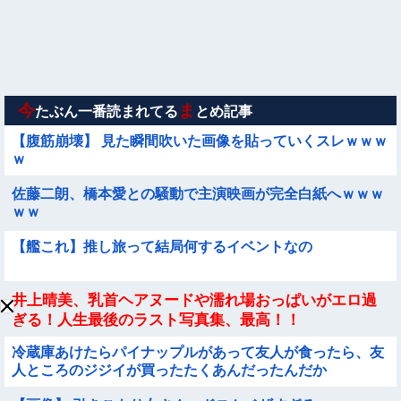
【朗報】メンヘラ女の子、可愛すぎると話題にｗｗｗｗｗｗｗ
ｗｗｗｗ
【動画】野犬の群れに襲われた男性、とんでもない方法で制圧
するｗｗｗｗｗｗｗ
今
ま
たぶん一番読まれてる
とめ記事
【腹筋崩壊】 見た瞬間吹いた画像を貼っていくスレｗｗｗ
ｗ
佐藤二朗、橋本愛との騒動で主演映画が完全白紙へｗｗｗ
ｗｗ
【艦これ】推し旅って結局何するイベントなの
井上晴美、乳首ヘアヌードや濡れ場おっぱいがエロ過
ぎる！人生最後のラスト写真集、最高！！
冷蔵庫あけたらパイナップルがあって友人が食ったら、友
人ところのジジイが買ったたくあんだったんだか