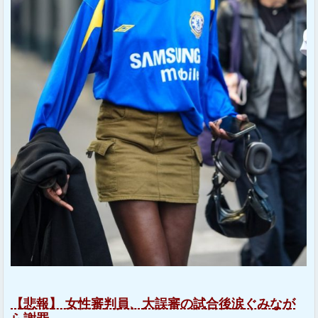
【悲報】 女性審判員、大誤審の試合後涙ぐみなが