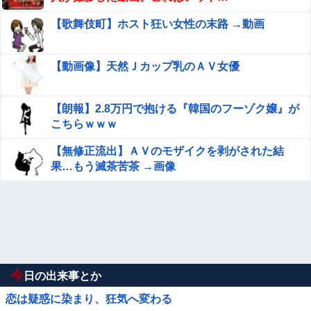
【歌舞伎町】ホスト狂い女性の末路 →動画
【動画像】天然Ｊカップ乳のＡＶ女優
【朗報】2.8万円で抱ける『韓国のフーゾク嬢』が
こちらｗｗｗ
【無修正流出】ＡＶのモザイクを剥がされた結
果…もう滅茶苦茶 →画像
今
日の出来事とか
恋は疑惑に染まり、狂気へ変わる