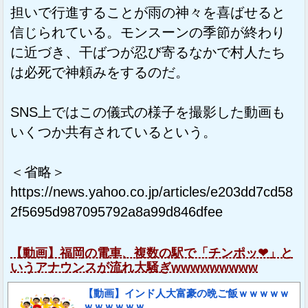
担いで行進することが雨の神々を喜ばせると
信じられている。モンスーンの季節が終わり
に近づき、干ばつが忍び寄るなかで村人たち
は必死で神頼みをするのだ。
SNS上ではこの儀式の様子を撮影した動画も
いくつか共有されているという。
＜省略＞
https://news.yahoo.co.jp/articles/e203dd7cd58
2f5695d987095792a8a99d846dfee
【動画】福岡の電車、複数の駅で「チンポッ❤」と
いうアナウンスが流れ大騒ぎwwwwwwwww
【動画】インド人大富豪の晩ご飯ｗｗｗｗｗ
ｗｗｗｗｗｗ