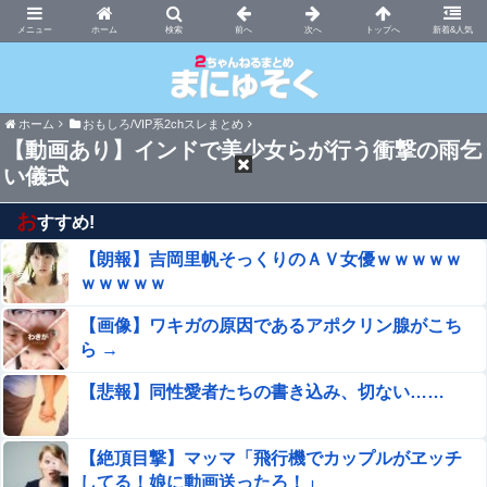
まにゅそく 2chまとめニュース速報VIP
ホーム
新着&人気
ホーム
おもしろ/VIP系2chスレまとめ
【動画あり】インドで美少女らが行う衝撃の雨乞
い儀式
お
すすめ!
【朗報】吉岡里帆そっくりのＡＶ女優ｗｗｗｗｗ
ｗｗｗｗｗ
【画像】ワキガの原因であるアポクリン腺がこち
ら →
【悲報】同性愛者たちの書き込み、切ない……
【絶頂目撃】マッマ「飛行機でカップルがヱッチ
してる！娘に動画送ったろ！」