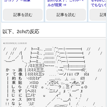
ルが現実 ⇒
でもない
しまう…
記事を読む
記事を読む
記
以下、2chの反応
4:
2021/09/09(木) 11:08:06.90