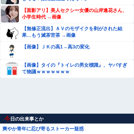
【面影アリ】美人セクシー女優の山岸逢花さん、
小学生時代 →画像
【無修正流出】ＡＶのモザイクを剥がされた結
果…もう滅茶苦茶 →画像
【画像】ＪＫの高1→高3の変化
【画像】タイの『トイレの男女標識』、ヤバすぎ
て物議ｗｗｗｗｗｗｗ
今
日の出来事とか
爽やか青年に忍び寄るストーカー疑惑