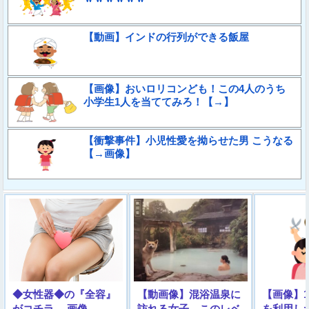
【動画】インドの行列ができる飯屋
【画像】おいロリコンども！この4人のうち
小学生1人を当ててみろ！【→】
【衝撃事件】小児性愛を拗らせた男 こうなる
【→画像】
◆女性器◆の『全容』
【動画像】混浴温泉に
【画像】1
がコチラ →画像
訪れる女子、このレベ
を利用し