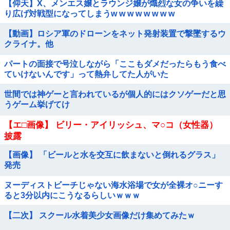
【仰天】X、メンエス嬢とラウンジ嬢が熾烈な女の争いを繰
り広げ対戦型になってしまうw w w w w w w w
【動画】ロシア軍のドローンをネット発射装置で撃墜するウ
クライナ。他
パートの面接で号泣しながら「ここもダメだったらもう食べ
ていけないんです」って熱弁してた人がいた
世間では神ゲーと言われているが個人的にはクソゲーだと思
うゲーム挙げてけ
【エ□画像】 ビリー・アイリッシュ、マ○コ（女性器）
披露
【画像】 「ビールと水を交互に飲まないと倒れるグラス」
発売
ヌーディストビーチじゃない海水浴場で女が全裸オ○ニーす
ると3分以内にこうなるらしいｗｗｗ
【二次】 スクール水着美少女画像だけ集めてみたｗ