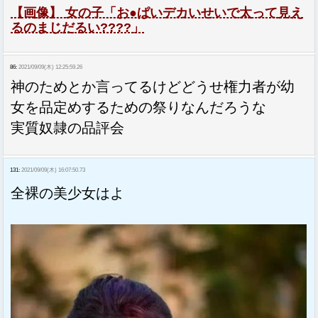
【画像】 女の子「お●ぱいデカいせいで太って見え
るのまじだるい????」
86:
2021/09/09(木) 12:25:59.26
神のためとか言ってるけどどうせ権力者が幼
女を品定めするための祭りなんだろうな
実質奴隷の品評会
131:
2021/09/09(木) 16:07:50.73
全裸の美少女はよ