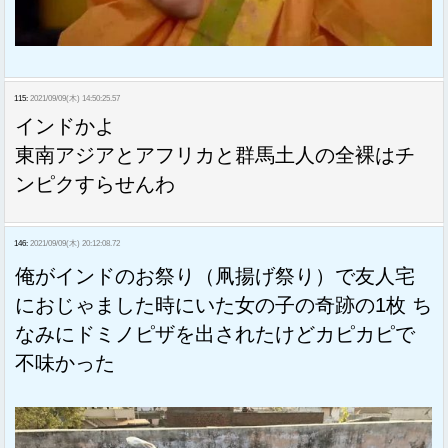
115:
2021/09/09(木) 14:50:25.57
インドかよ
東南アジアとアフリカと群馬土人の全裸はチ
ンピクすらせんわ
146:
2021/09/09(木) 20:12:08.72
俺がインドのお祭り（凧揚げ祭り）で友人宅
におじゃました時にいた女の子の奇跡の1枚 ち
なみにドミノピザを出されたけどカピカピで
不味かった