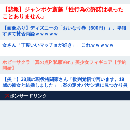
【悲報】ジャンポケ斎藤「性行為の許諾は取った
ことありません」
【画像あり】ディズニーの「おいなり巻（600円）」、卑猥
すぎて賛否両論ｗｗｗｗｗ
女さん「丁度いいマッチョが好き」←これｗｗｗｗｗ
ホビーサクラ「真の点P 私服Ver.」美少女フィギュア【予約
開始】
【炎上】38歳の現役格闘家さん「批判覚悟で言います。19
歳の彼女と結婚しました」→案の定オバサン達に見つかり炎
上
Powered by livedoor 相互RSS
ス
ポンサードリンク