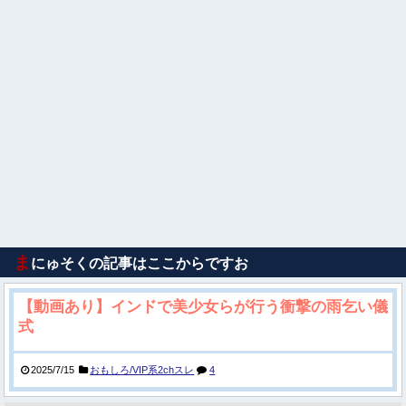
ま
にゅそくの記事はここからですお
【動画あり】インドで美少女らが行う衝撃の雨乞い儀
式
2025/7/15
おもしろ/VIP系2chスレ
4