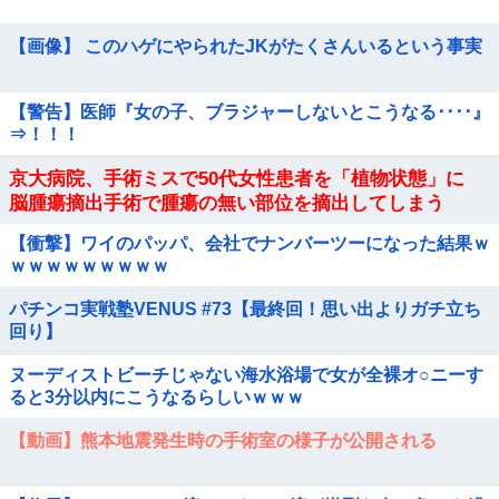
【画像】 このハゲにやられたJKがたくさんいるという事実
【警告】医師『女の子、ブラジャーしないとこうなる････』
⇒！！！
京大病院、手術ミスで50代女性患者を「植物状態」に
脳腫瘍摘出手術で腫瘍の無い部位を摘出してしまう
【衝撃】ワイのパッパ、会社でナンバーツーになった結果ｗ
ｗｗｗｗｗｗｗｗｗ
パチンコ実戦塾VENUS #73【最終回！思い出よりガチ立ち
回り】
ヌーディストビーチじゃない海水浴場で女が全裸オ○ニーす
ると3分以内にこうなるらしいｗｗｗ
【動画】熊本地震発生時の手術室の様子が公開される