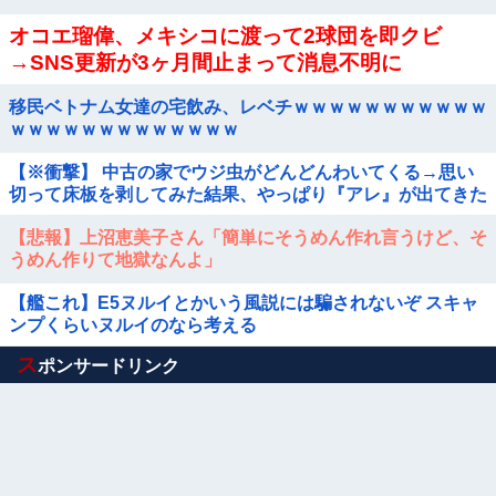
オコエ瑠偉、メキシコに渡って2球団を即クビ
→SNS更新が3ヶ月間止まって消息不明に
移民ベトナム女達の宅飲み、レベチｗｗｗｗｗｗｗｗｗｗｗ
ｗｗｗｗｗｗｗｗｗｗｗｗｗ
【※衝撃】 中古の家でウジ虫がどんどんわいてくる→思い
切って床板を剥してみた結果、やっぱり『アレ』が出てきた
【悲報】上沼恵美子さん「簡単にそうめん作れ言うけど、そ
うめん作りて地獄なんよ」
【艦これ】E5ヌルイとかいう風説には騙されないぞ スキャ
ンプくらいヌルイのなら考える
Powered by livedoor 相互RSS
ス
ポンサードリンク