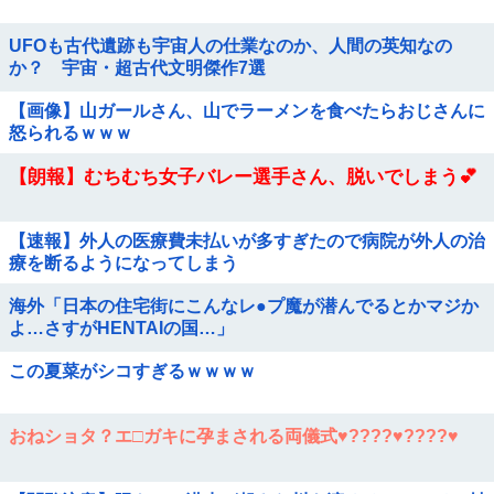
UFOも古代遺跡も宇宙人の仕業なのか、人間の英知なの
か？ 宇宙・超古代文明傑作7選
【画像】山ガールさん、山でラーメンを食べたらおじさんに
怒られるｗｗｗ
【朗報】むちむち女子バレー選手さん、脱いでしまう💕
【速報】外人の医療費未払いが多すぎたので病院が外人の治
療を断るようになってしまう
海外「日本の住宅街にこんなレ●プ魔が潜んでるとかマジか
よ…さすがHENTAIの国…」
この夏菜がシコすぎるｗｗｗｗ
おねショタ？エ□ガキに孕まされる両儀式♥️????♥️????♥️