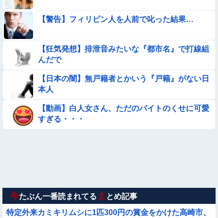
【動画像】飛行機に『水銀』を持ち込めない理由がこれ【→】
【警告】フィリピン人を人前で叱った結果…
【画像】プールで水着が脱げちゃった女の子の反応ｗｗｗｗｗ
ｗｗｗ
【狂気発想】排泄音みたいな『都市名』で打線組
【動画】美少女4人組の20年後の姿がヤバいwwwwww
んだで
【日本の闇】無戸籍者とかいう『戸籍』がない日
【画像】昔の日本人の水着、ゑっちｗｗｗｗｗｗｗ
本人
【動画】デブの喧嘩 ガチでヤバい……
【動画】白人女さん、ただのバイトのくせに可愛
すぎる・・・
【画像】巨大マンボウの稚魚さん、金平糖みたいでカワイイｗ
【動画】韓国アイドルさん、ヱチヱチ限界点を超えてしまう
【動画】力士さん、ボクサーをボコってしまう
今
ま
たぶん一番読まれてる
とめ記事
Sponsored Link
特定外来カミキリムシに1匹300円の賞金をかけた高崎市、