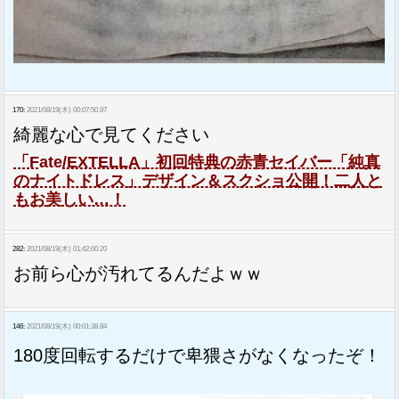
170:
2021/08/19(木) 00:07:50.97
綺麗な心で見てください
「Fate/EXTELLA」初回特典の赤青セイバー「純真
のナイトドレス」デザイン＆スクショ公開！二人と
もお美しい…！
282:
2021/08/19(木) 01:42:00.20
お前ら心が汚れてるんだよｗｗ
146:
2021/08/19(木) 00:01:38.84
180度回転するだけで卑猥さがなくなったぞ！