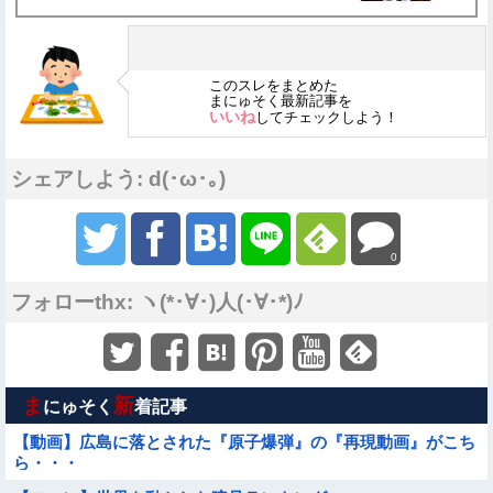
このスレをまとめた
まにゅそく最新記事を
いいね
してチェックしよう！
シェアしよう: d(･ω･｡)
0
フォローthx: ヽ(*･∀･)人(･∀･*)ﾉ
ま
新
にゅそく
着記事
【動画】広島に落とされた『原子爆弾』の『再現動画』がこち
ら・・・