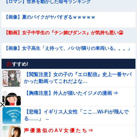
【ロマン】世界を動かした暗号ランキング
【画像】夏のバイクがヤバすぎるｗｗｗｗｗ
【動画】女子中学生の『チン媚びダンス』が気持ち悪い🤮
【画像】女子高生「え待って、パパが隣りの車両いる。。。」
お
【画像】この美人ママ、脱いだら凄い・・・
すすめ!
【閲覧注意】女の子の『エロ配信』史上一番ヤバ
【動画】小池栄子似のGカップ女子高生「知らないオジさんに
かった動画ってこれだよな…
襲われてオッパイ揉まれた」
【胸痛注意】外人が描いたイジメの漫画 ⇒
【衝撃】ガチで『意識高い無能』が好きなワードと言えば？
【画像】お前らこの超美人が整形か否か判定たのむ！！
【悲報】イギリス人女性「ここ…Wi-Fiが飛んで
る……」 →
【動画】こういう貧乳の陰女と付き合えますかｗｗｗｗｗｗｗ
声 優 激 似 の A V 女 優 た ち ⇒