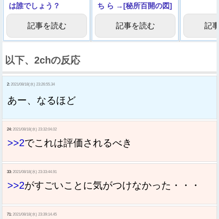
は誰でしょう？
ち ら →[秘所百開の図]
記事を読む
記事を読む
記
以下、2chの反応
2:
2021/08/18(水) 23:26:55.34
あー、なるほど
24:
2021/08/18(水) 23:32:04.02
>>2
でこれは評価されるべき
33:
2021/08/18(水) 23:33:44.91
>>2
がすごいことに気がつけなかった・・・
71:
2021/08/18(水) 23:39:14.45