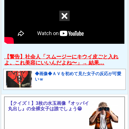
【警告】社会人「スムージーにキウイ皮ごと入れ
よ。これ美容にいいんだよね〜」→ 結果…
◆画像◆ＡＶを初めて見た女子の反応が可愛
いｗ
【クイズ！】3枚の水玉画像『オッパイ
丸出し』の全裸女子は誰でしょう😁