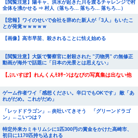
【閲覧注意】陽キャ、洪水が起きた川を渡るチャレンジで村
全体を沸かせる ⇒ 村人（落ちろ… 落ちろ… 落ちろ…）
【悲報】ワイのせいで会社を辞めた新人が「3人」もいたこ
とが発覚ｗｗｗｗｗ
【画像】高市早苗、殺されることに怯え始める
【閲覧注意】大阪で警察官に射殺された ”刃物男” の無修正
動画が海外で話題に「日本の光景とは思えない」
【ぶいすぽ】れんくんﾓｶｻｰﾝはなびの写真集は出ない他
ゲーム作者ワイ「感想ください。辛口でもOKです」 敵「あ
れがだめ。これがだめ」
「レッドドラゴン」←炎吐いてきそう 「グリーンドラゴ
ン」←こいつは？
特定外来カミキリムシに1匹300円の賞金をかけた高崎市、
初日に1170匹持ち込まれる