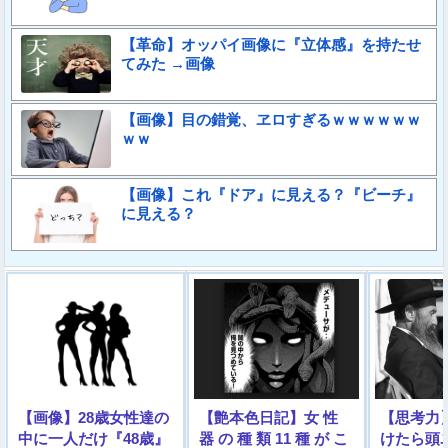
【革命】オッパイ画像に『立体感』を持たせ
てみた →画像
【画像】目の錯覚、ヱロすぎるｗｗｗｗｗｗ
ｗｗ
【画像】これ『ドア』に見える？『ビーチ』
に見える？
【画像】28歳女性達の
【艶本色日記】女 性
【思考力
中に一人だけ『48歳』
器 の 種 類 11 種 が こ
けたら頭