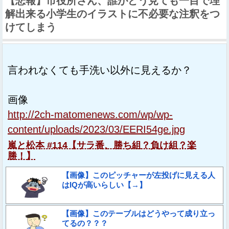
【悲報】市役所さん、誰がどう見ても一目で理
解出来る小学生のイラストに不必要な注釈をつ
けてしまう
言われなくても手洗い以外に見えるか？
画像
http://2ch-matomenews.com/wp/wp-
content/uploads/2023/03/EERI54ge.jpg
嵐と松本 #114【サラ番、勝ち組？負け組？楽
勝！】
【画像】このピッチャーが左投げに見える人
はIQが高いらしい【→】
【画像】このテーブルはどうやって成り立っ
てるの？？？