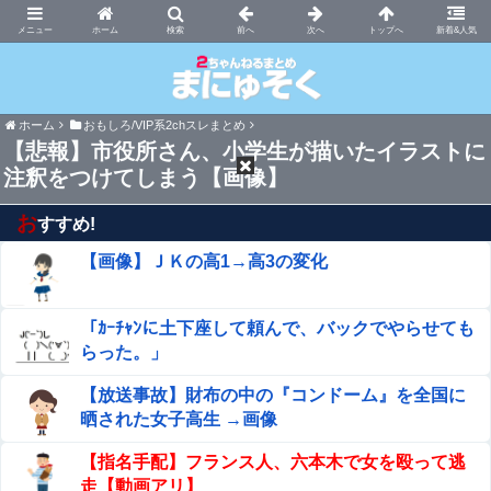
まにゅそく 2chまとめニュース速報VIP
ホーム
新着&人気
ホーム
おもしろ/VIP系2chスレまとめ
【悲報】市役所さん、小学生が描いたイラストに
注釈をつけてしまう【画像】
お
すすめ!
【画像】ＪＫの高1→高3の変化
「ｶｰﾁｬﾝに土下座して頼んで、バックでやらせても
らった。」
【放送事故】財布の中の『コンドーム』を全国に
晒された女子高生 →画像
【指名手配】フランス人、六本木で女を殴って逃
走【動画アリ】