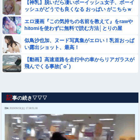
【神乳】脱いだら凄いボーイッシュ女子、ボーイ
ッシュがどうでも良くなる おっぱい がこちらｗ
ｗｗｗｗ
エロ漫画『この気持ちの名前を教えて』をrawや
hitomiを使わずに無料で読む方法│とりの屋
似鳥沙也加、ヌード写真集がエロい！乳首おっぱ
い露出ショット、最高！
【動画】高速道路を走行中の車からリアガラスが
飛んでくる事故(ﾟoﾟ)
記
事の続き▽▽▽
154:
2020/06/19(金) 17:38:51.08