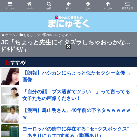
まにゅそく 2chまとめニュース速報VIP
ホーム
新着&人気
ホーム
おもしろ/VIP系2chスレまとめ
JC「ちょっと先生にイタズラしちゃおっかな…
ﾄﾞｷﾄﾞｷ//」
お
すすめ!
【朗報】ハシカンにちょっと似たセクシー女優 →
画像
「自分の顔…ブス過ぎてツラい…」って言ってる
女子たちの画像ください！
【漫画】鳥山明さん、40年前の下ネタｗｗｗｗｗ
ｗ
ヨーロッパの街中に存在する ”セ○クスボックス”
、あまりにもエ□すぎる（動画あり）