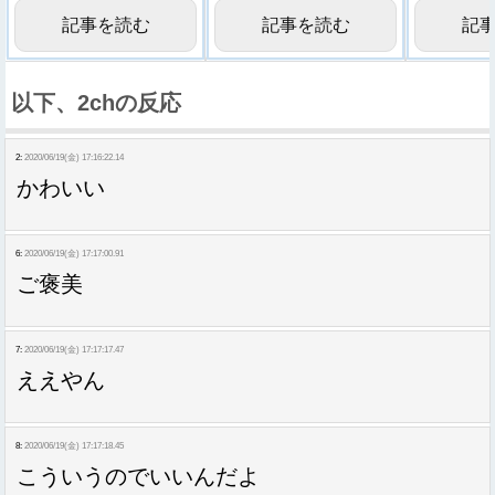
エロすぎる
れだよな…
→動画像
記事を読む
記事を読む
記
以下、2chの反応
2:
2020/06/19(金) 17:16:22.14
かわいい
6:
2020/06/19(金) 17:17:00.91
ご褒美
7:
2020/06/19(金) 17:17:17.47
ええやん
8:
2020/06/19(金) 17:17:18.45
こういうのでいいんだよ