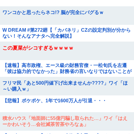
ワンコかと思ったらネコ!? 脳が完全にバグるｗ
W DREAM #第272廻【「カバネリ」CZの設定判別が分から
ない！そんなアナタへ完全解説】
この夏菜がシコすぎるｗｗｗｗ
【速報】高市政権、エース級の財務官僚・一松旬氏を左遷
「彼は協力的でなかった」財務省の言いなりではないことが
判明
フリマ民「あと500円値下げ出来ませんか????」ワイ「ほ
～い購入ｗ」
【悲報】ポケポケ、1年で1600万人が引退・・・
積水ハウス「地面師に55億円騙し取られた…」ワイ「はえ
ーかわいそう…会社滅茶苦茶やろなぁ」