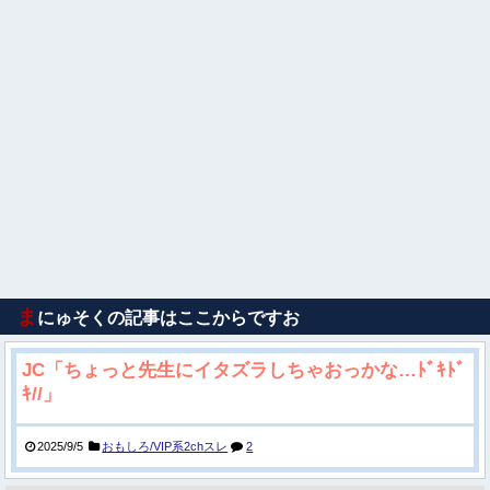
ま
にゅそくの記事はここからですお
JC「ちょっと先生にイタズラしちゃおっかな…ﾄﾞｷﾄﾞ
ｷ//」
2025/9/5
おもしろ/VIP系2chスレ
2