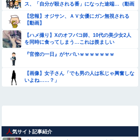
ス、「自分が殺される番」になった途端…（動画
あり）
【悲報】オジサン、ＡＶ女優にガン無視される
【動画】
【ハメ撮り】Xのオフパコ師、10代の美少女2人
を同時に食ってしまう…これは羨ましい
『官僚の一日』がヤバいｗｗｗｗｗｗｗ
【画像】女子さん「でも男の人は私じゃ興奮しな
いよね……？」
人
気サイト記事紹介