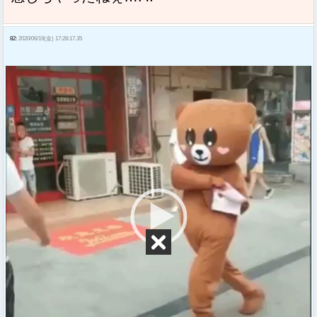
82:
2020/06/19(金) 17:28:17.35
動
画
プ
レ
ー
ヤ
ー