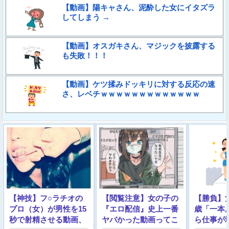
【動画】陽キャさん、泥酔した女にイタズラ
してしまう →
【動画】オスガキさん、マジックを披露する
も失敗！！！
【動画】ケツ揉みドッキリに対する反応の速
さ、レベチｗｗｗｗｗｗｗｗｗｗｗｗｗ
【神技】フ○ラチオの
【閲覧注意】女の子の
【勝負】
プロ（女）が男性を15
『エロ配信』史上一番
歳「一本
秒で射精させる動画、
ヤバかった動画ってこ
ら仕事が