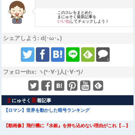
このスレをまとめた
まにゅそく最新記事を
いいね
してチェックしよう！
シェアしよう: d(･ω･｡)
2
フォローthx: ヽ(*･∀･)人(･∀･*)ﾉ
ま
新
にゅそく
着記事
【ロマン】世界を動かした暗号ランキング
【動画像】飛行機に『水銀』を持ち込めない理由がこれ【→】
Sponsored Link