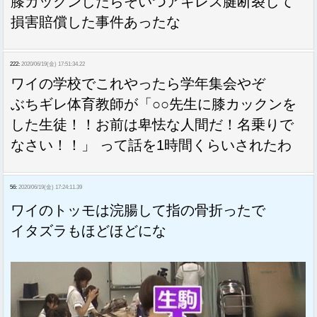
膝カックンしたらそいつアキレス腱断裂して
損害賠償した事件あったな
222:
2020/06/19(金) 17:51:34.22
ワイの学校でこれやったら学年集会やぞ
ぶちギレ体育教師が「○○先生に膝カックンを
した生徒！！お前は卑怯な人間だ！名乗りで
なさい！！」 って話を1時間くらいされたわ
56:
2020/06/19(金) 17:24:11.39
ワイのトッモは浣腸して指の骨折ったで
イタズラもほどほどにな