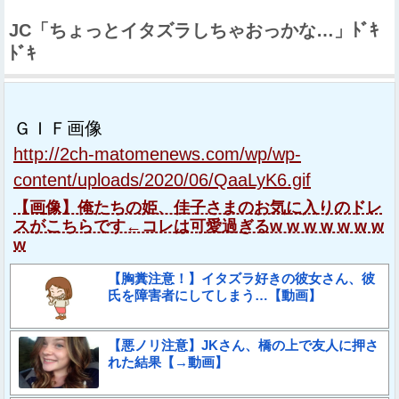
JC「ちょっとイタズラしちゃおっかな…」ﾄﾞｷ
ﾄﾞｷ
ＧＩＦ画像
http://2ch-matomenews.com/wp/wp-
content/uploads/2020/06/QaaLyK6.gif
【画像】俺たちの姫、佳子さまのお気に入りのドレ
スがこちらです←コレは可愛過ぎるw w w w w w w
w
【胸糞注意！】イタズラ好きの彼女さん、彼
氏を障害者にしてしまう…【動画】
【悪ノリ注意】JKさん、橋の上で友人に押さ
れた結果【→動画】