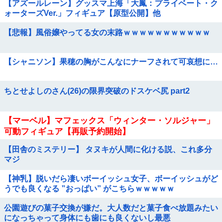
【アズールレーン】グッスマ上海「大鳳：プライベート・ク
ォーターズVer.」フィギュア【原型公開】他
【悲報】風俗嬢やってる女の末路ｗｗｗｗｗｗｗｗｗｗｗ
【シャニソン】果穂の胸がこんなにナーフされて可哀想に…
ちとせよしのさん(26)の限界突破のドスケベ尻 part2
【マーベル】マフェックス「ウィンター・ソルジャー」
可動フィギュア【再販予約開始】
【田舎のミステリー】 タヌキが人間に化ける説、これ多分
マジ
【神乳】脱いだら凄いボーイッシュ女子、ボーイッシュがど
うでも良くなる ”おっぱい” がこちらｗｗｗｗｗ
公園遊びの菓子交換が嫌だ。大人数だと菓子食べ放題みたい
になっちゃって身体にも歯にも良くないし最悪