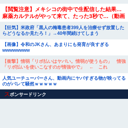
【閲覧注意】メキシコの街中で生配信した結果…
麻薬カルテルがやって来て、たった3秒で…（動画
あり）
【狂気】米政府「黒人の梅毒患者399人を治療せず放置した
らどうなるか見たろ！」→40年間続けてしまう
【画像】令和のJKさん、あまりにも発育が良すぎる
wwwwwwww
【衝撃】情弱「リボ払いはヤバい。情弱が使うもの」 情強
「リボ払いを使いこなすのが情強やで」 ← これ
人気ユーチューバーさん、動画内にヤバすぎる物が映ってる
のがバレて騒然ｗｗｗｗｗ
Powered by livedoor 相互RSS
ス
ポンサードリンク