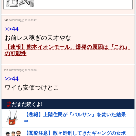
165:
2020/06/19(金) 17:40:33.97
>>44
お前レス稼ぎの天才やな
【速報】熊本イオンモール、爆発の原因は『これ』
の可能性
216:
2020/06/19(金) 17:50:30.86
>>44
ワイも安価つけとこ
ま
だまだ続くよ!
【悲報】上階住民が『バルサン』を焚いた結果
⇒
【閲覧注意】散々処刑してきたギャングの女ボ