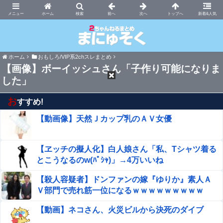
まにゅそく 2chまとめニュース速報VIP
ホーム
新着&人気
ホーム
おもしろ/VIP系2chスレまとめ
【画像】ボーイッシュさん「子作り可能になりま
した」
お
すすめ!
【動画像】天然Ｊカップ乳のＡＶ女優
【ヱッチの擬人化】白人娘さん「私、Tシャツ着る
とこうなるのw(ﾊﾟｼｬ)」→4万いいね
【殺人容疑者】ドンファンの嫁『ゆりか』素人Ａ
Ｖ部門で売れ筋一位になるｗｗｗｗｗｗｗｗｗ
【動画】ネコさん、火災ビルから決死のダイブ