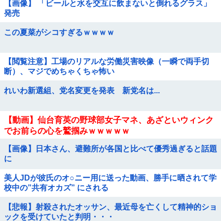
【画像】 「ビールと水を交互に飲まないと倒れるグラス」
発売
この夏菜がシコすぎるｗｗｗｗ
【閲覧注意】工場のリアルな労働災害映像（一瞬で両手切
断）、マジでめちゃくちゃ怖い
れいわ新選組、党名変更を発表 新党名は...
【動画】仙台育英の野球部女子マネ、あざといウィンク
でお前らの心を鷲掴みｗｗｗｗｗ
【画像】日本さん、避難所が各国と比べて優秀過ぎると話題
に
美人JDが彼氏のオ○ニー用に送った動画、勝手に晒されて学
校中の”共有オカズ” にされる
【悲報】射殺されたオッサン、最近母を亡くして精神的ショ
ックを受けていたと判明・・・