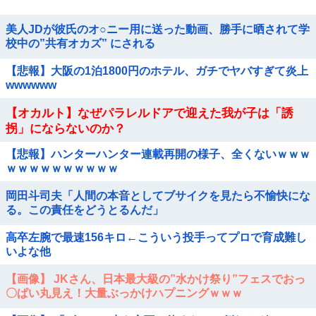
美人JDが彼氏のオ○ニー用に送った動画、勝手に晒されて学
校中の”共有オカズ” にされる
【悲報】大阪の1泊1800円のホテル、ガチでヤバすぎて炎上
wwwwww
【オカルト】なぜパラレルドアで迎えた我が子は「誘
拐」にならないのか？
【悲報】ハンターハンター連載再開の様子、全くないｗｗｗ
ｗｗｗｗｗｗｗｗｗｗ
岡田斗司夫「人間の本音としてブサイクを見たら不愉快にな
る。この責任をどうとるんだ」
高卒左腕で最速156キロ←こういう投手ってプロで育成難し
いよな他
【画像】 JKさん、日本最大級の”水かけ祭り”フェスでおっ
〇ぱい丸見え！大量ぶっかけハプニングｗｗｗ