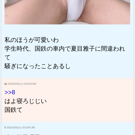
私のほうが可愛いわ
学生時代、国鉄の車内で夏目雅子に間違われ
て
騒ぎになったことあるし
11:
2023/10/03(火) 03:20:02.892
>>8
はよ寝ろじじい
国鉄て
7:
2023/10/03(火) 03:18:50.390