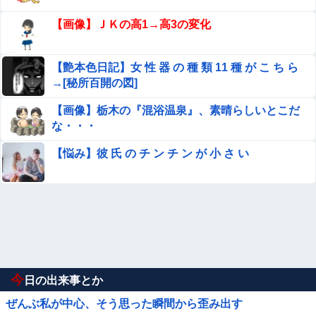
【画像】ＪＫの高1→高3の変化
【艶本色日記】女 性 器 の 種 類 11 種 が こ ち ら
→[秘所百開の図]
【画像】栃木の『混浴温泉』、素晴らしいとこだ
な・・・
【悩み】彼 氏 の チ ン チ ン が 小 さ い
今
日の出来事とか
ぜんぶ私が中心、そう思った瞬間から歪み出す