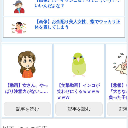
【画像】ボーイッシュ女子ってこういう子で
いいんだよな？
【画像】お金配り美人女性、指でウッカリ正
体を表してしまう
【動画】女さん、やっ
【笑撃動画】インコが
【悲報】
ぱり注意力がない……
笑わせにくるｗｗｗｗ
『大きな
ｗｗW
負った子
像】
記事を読む
記事を読む
記