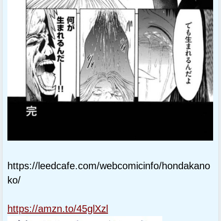
https://leedcafe.com/webcomicinfo/hondakano
ko/
https://amzn.to/45glXzl
Sponsored Link