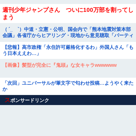
週刊少年ジャンプさん ついに100万部を割ってし
まう
（ ´_ゝ`）中道・立憲・公明、国会内で「熊本地震対策本部
会議」各省庁からヒアリング・現地から意見聴取「パーティ
ション、人手、宿泊施設の不足や、...
【悲報】高市政権「永住許可厳格化するわ」外国人さん「も
う日本ええわ…」
【画像】髪型が完全に『鬼頭』な女キャラwwwwww
「次回」ユニバーサルが筆文字で匂わせ投稿…ようやく来た
か
Powered by livedoor 相互RSS
ス
ポンサードリンク