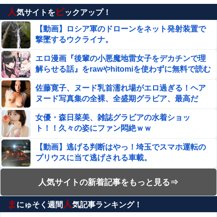
人
ピ
【閲覧注意】サッカーの試合中に落雷、選手1人が即死
気サイトを
ックアップ！
する瞬間が「伝説級の映像」だと話題に・・・
【動画】ロシア軍のドローンをネット発射装置で
撃墜するウクライナ。
田﨑さくらアナ セクシーノースリーブ脇！！
エロ漫画『後輩の小悪魔地雷女子をデカチンで理
【画像】 このハゲにやられたJKがたくさんいるという事
解らせる話』をrawやhitomiを使わずに無料で読む
実
方法│めんぼーれんぽー
佐藤寛子、ヌード乳首濡れ場がエロ過ぎる！ヘア
ホリエモン「面接でさ、納豆パックの薄いフィルムって何
ヌード写真集の全裸、全盛期グラビア、最高だ
のために入っていの？って聞くわけ」
わ・・・
女優・森日菜美、雑誌グラビアの水着ショッ
【悲報】 おわり。
ト！！久々の姿にファン悶絶ｗｗ
【動画】逃げる判断はやっ！埼玉でスマホ運転の
【衝撃】広末涼子さんが地上波にスピード復帰できる理由
プリウスに当て逃げされる車載。
←コレ、誰にも分からない模様w w w w w w w w
エロ漫画『冥婚の花嫁～無限快楽地獄～』をraw
人気サイトの新着記事をもっと見る⇒
エロ漫画『冥婚の花嫁～無限快楽地獄～』をrawやhitomi
やhitomiを使わずに無料で読む方法│五梅
を使わずに無料で読む方法│五梅
ま
人
にゅそく週間
気記事ランキング！
【動画】よく助けられたな。岐阜の川で外国人が
国税局職員（25）、税務調査で知り合った納税者の自宅に
溺れてしまう事故。