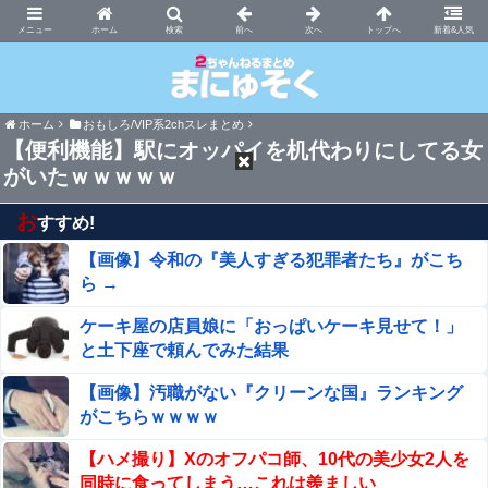
まにゅそく 2chまとめニュース速報VIP
ホーム
新着&人気
ホーム
おもしろ/VIP系2chスレまとめ
【便利機能】駅にオッパイを机代わりにしてる女
がいたｗｗｗｗｗ
お
すすめ!
【画像】令和の『美人すぎる犯罪者たち』がこち
ら →
ケーキ屋の店員娘に「おっぱいケーキ見せて！」
と土下座で頼んでみた結果
【画像】汚職がない『クリーンな国』ランキング
がこちらｗｗｗｗ
【ハメ撮り】Xのオフパコ師、10代の美少女2人を
同時に食ってしまう…これは羨ましい