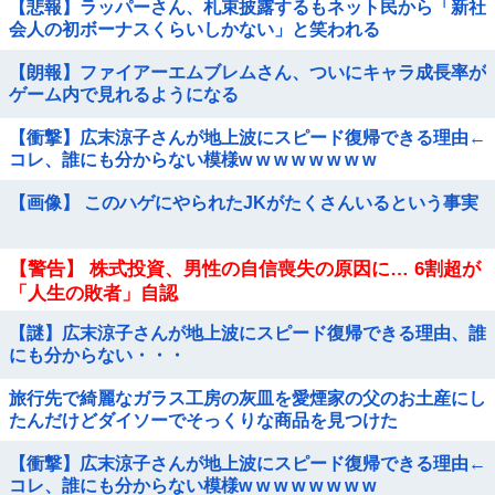
【悲報】ラッパーさん、札束披露するもネット民から「新社
会人の初ボーナスくらいしかない」と笑われる
【朗報】ファイアーエムブレムさん、ついにキャラ成長率が
ゲーム内で見れるようになる
【衝撃】広末涼子さんが地上波にスピード復帰できる理由←
コレ、誰にも分からない模様w w w w w w w w
【画像】 このハゲにやられたJKがたくさんいるという事実
【警告】 株式投資、男性の自信喪失の原因に… 6割超が
「人生の敗者」自認
【謎】広末涼子さんが地上波にスピード復帰できる理由、誰
にも分からない・・・
旅行先で綺麗なガラス工房の灰皿を愛煙家の父のお土産にし
たんだけどダイソーでそっくりな商品を見つけた
【衝撃】広末涼子さんが地上波にスピード復帰できる理由←
コレ、誰にも分からない模様w w w w w w w w