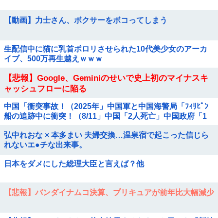
【動画】力士さん、ボクサーをボコってしまう
生配信中に猫に乳首ポロリさせられた10代美少女のアーカ
イブ、500万再生越えｗｗｗ
【悲報】Google、Geminiのせいで史上初のマイナスキ
ャッシュフローに陥る
中国「衝突事故！（2025年」中国軍と中国海警局「ﾌｨﾘﾋﾟﾝ
船の追跡中に衝突！（8/11」中国「2人死亡」中国政府「1
年間隠蔽」日本「隠蔽され...
弘中れおな × 本多まい 夫婦交換…温泉宿で起こった信じら
れないエ●チな出来事。
日本をダメにした総理大臣と言えば？他
【悲報】バンダイナムコ決算、プリキュアが前年比大幅減少