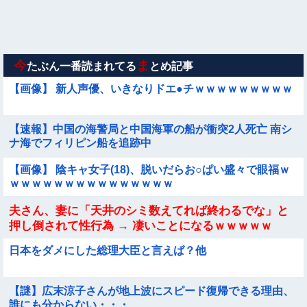
【画像】巨大マンボウの稚魚さん、金平糖みたいでカワイイｗ
【動画像】女の子「ウエスト？・・・60㎝だよ！」
今
ま
たぶん一番読まれてる
とめ記事
【画像】 新人声優、いきなりドエ●チｗｗｗｗｗｗｗｗｗ
【速報】中国の海警局と中国海軍の船が衝突2人死亡 南シ
ナ海でフィリピン船を追跡中
【画像】 陰キャ女子(18)、脱いだらお○ぱい盛々で眼福ｗ
ｗｗｗｗｗｗｗｗｗｗｗｗｗｗｗ
夫さん、妻に「天井のシミ数えてれば終わるでな」と
押し倒されて性行為 → 凄いことになるｗｗｗｗｗ
日本をダメにした総理大臣と言えば？他
【謎】広末涼子さんが地上波にスピード復帰できる理由、
誰にも分からない・・・