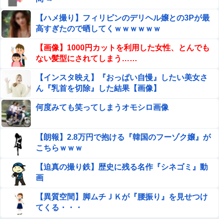
弘中れおな × 本多まい 夫婦交換…温泉宿で起こった信じ
【ハメ撮り】フィリピンのデリヘル嬢との3Pが最
られないエ●チな出来事。
高すぎたので晒してくｗｗｗｗｗｗ
【画像】 女子バレー選手、ケツがデカすぎ警報ｗｗｗ
【画像】1000円カットを利用した女性、とんでも
ない髪型にされてしまう……
【動画】力士さん、ボクサーをボコってしまう
【インスタ映え】『おっぱい自慢』したい美女さ
ん『乳首を切除』した結果【画像】
【ウマ娘】世間じゃなんか小さくてかわいい奴が流行って
何度みても笑ってしまうオモシロ画像
るらしいな？
ワイ「子供2人目欲しいんやが、、、」ヨッメ「金は？育
【朗報】2.8万円で抱ける『韓国のフーゾク嬢』が
児は？私の仕事は？キャリアは？」
こちらｗｗｗ
【悲報】 夏のピーク、もう終わってたｗｗｗｗｗ
【迫真の撮り鉄】歴史に残る名作『シネゴミ』動
画
【二次エ□】 転スラH画像まとめ
【異質空間】脚ムチＪＫが『腰振り』を見せつけ
てくる・・・
ウトのセクハラを夫に泣いて訴えても「いいじゃないかそ