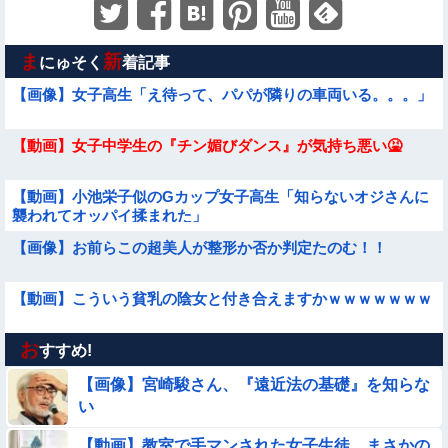
ま
新
にゅそく
着記事
【画像】女子高生「え待って、パパが隣りの車両いる。。。」
【動画】女子中学生の『チン媚びダンス』が気持ち悪い🤮
【動画】小池栄子似のGカップ女子高生「知らないオジさんに
襲われてオッパイ揉まれた」
【画像】お前らこの超美人が整形か否か判定たのむ！！
【動画】こういう貧乳の陰女と付き合えますかｗｗｗｗｗｗｗ
お
【動画】韓国アイドルさん、ヱチヱチ限界点を超えてしまう
すすめ!
【画像】宮崎駿さん、『遠近法の基礎』を知らな
【動画】デブの喧嘩 ガチでヤバい……
い
【動画】教室で手マンされた女子生徒、まさかの