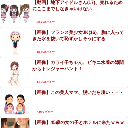
出入りしお小遣い1億5000万円頂戴するwww
【動画】地下アイドルさん(17)、売れるため
にここまでしなきゃいけない……
生配信中に猫に乳首ポロリさせられた10代美少女
【画像】山ガールさん、山でラーメンを食べたらおじさん
のアーカイブ、500万再生越えｗｗｗ
に怒られるｗｗｗ
20,100ビュー
【閲覧注意】サッカーの試合中に落雷、選手1人が
【悲報】ライザさん、お●ぱいを触られてしまうｗｗｗｗ
【画像】フランス美少女JK(16)、胸に入って
即死する瞬間が「伝説級の映像」だと話題
ｗｗｗｗ
きた水を抜いて恥ずかしそうにする
に・・・
【動画】別れさせ屋 のセ○クス、凄すぎるｗｗｗ
8/8 本日の乃木活スケジュールです！！！【乃木坂46】他
そりゃ肉便器に堕ちるわｗｗｗ
15,000ビュー
【画像】カワイ子ちゃん、ビキニ水着の隙間
元グラドルAV女優・田野憂の寄付報告への中傷が
生配信中に猫に乳首ポロリさせられた10代美少女のアーカ
からトレジャーハント！
酷すぎる…AVで稼いだ金は「汚い金」なのか
イブ、500万再生越えｗｗｗ
エロ漫画『子種が通貨として流通する種付け特区
後呂有紗アナ 袖口からインナーチラ見え！！
11,300ビュー
に モブ男子の俺が引っ越した結果』をrawや
【画像】この美人ママ、脱いだら凄い・・・
hitomiを使わずに無料で読む方法│フリテン堂
女性「レイプされました」検事「嘘では？」女性「傷
ついたので訴えます」
7,900ビュー
【動画】 ”別れさせ屋” のセ○クス、凄すぎるｗｗｗ そり
ゃ肉便器に堕ちるわｗｗｗ
【画像】45歳の女の子とホテルに来たｗｗｗ