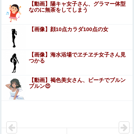
【動画】陽キャ女子さん、グラマー体型
【画像あり】中学生くらいに見える女の子がうなぎを食べ
なのに無茶をしてしまう
てるけど、お●ぱいにしか目が行かない
発達障害の息子を「育て方が悪いw」とバカにし育児放棄
【画像】顔10点カラダ100点の女
するコトメ。代わりに私が育てた結果、高校生になったコ
トメコが放った「発言」にコトメ絶叫←他人に預けっぱな
【悲報】バンダイナムコ決算、プリキュアが前年比大幅減
しで親面するな
少
【画像】海水浴場でヱチヱチ女子さん見
つかる
毎日暑いから雪に関連する映画でも観ようと「生きてこ
そ」を借りたのね
【動画】褐色美女さん、ビーチでブルン
19/08/22週のゲーム購入検討。今週はスクエニ
ブルン😍
RPG「鬼ノ哭ク邦(オニノナククニ)」などが発売！
中国「衝突事故！（2025年」中国軍と中国海警局「ﾌｨﾘﾋﾟﾝ
船の追跡中に衝突！（8/11」中国「2人死亡」中国政府「1
年間隠蔽」日本「隠蔽され...
【悲報】高市早苗さん、平和式典で防弾ガラスに囲われな
がらスピーチ
【悲報】ラッパーさん、札束披露するもネット民から「新