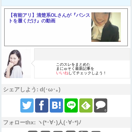
【有能アリ】清楚系OLさんが『パンス
トを履くだけ』の動画
このスレをまとめた
まにゅそく最新記事を
いいね
してチェックしよう！
シェアしよう: d(･ω･｡)
0
フォローthx: ヽ(*･∀･)人(･∀･*)ﾉ