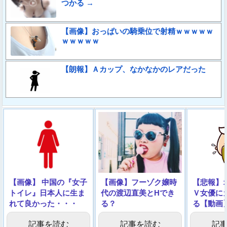
つかる →
【画像】おっぱいの騎乗位で射精ｗｗｗｗｗ
ｗｗｗｗｗ
【朗報】Ａカップ、なかなかのレアだった
【画像】 中国の『女子
【画像】フーゾク嬢時
【悲報】
トイレ』日本人に生ま
代の渡辺直美とHでき
Ｖ女優に
れて良かった・・・
る？
る【動画
記事を読む
記事を読む
記