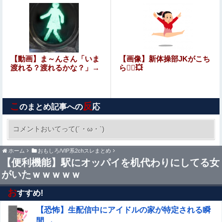
社会人の初ボーナスくらいしかない」と笑われる
【衝撃】元K-1王者・久保優太さん（38）が10代女性と再
婚「色々言われそうですが…」・・・・・・・・・他
【動画】ロシア軍のドローンをネット発射装置で撃墜する
【動画】ま～んさん「いま
【画像】新体操部JKがこち
ウクライナ。
渡れる？渡れるかな？」→
ら🤸‍♀💥
【閲覧注意】サッカーの試合中に落雷、選手1人が即死す
る瞬間が「伝説級の映像」だと話題に・・・
こ
反
のまとめ記事への
応
私のお金で学校に通う夫が、最近知りあった女と恋愛した
いと離婚要求。ロミジュリな2人にキレて彼女実家で泣き
コメントおいてって(´・ω・`)
崩れてやった。すると…彼女「訴えるなんてムナシくない
女優・森日菜美、雑誌グラビアの水着ショッ
ホーム
おもしろ/VIP系2chスレまとめ
ト！！久々の姿にファン悶絶ｗｗ
【便利機能】駅にオッパイを机代わりにしてる女
がいたｗｗｗｗｗ
Hカップの風俗嬢をオプションで動画撮影したらこうなる
www
お
すすめ!
【エ●漫画】一番シコれる属性『姉の友達』に決定するｗ
【恐怖】生配信中にアイドルの家が特定される瞬
ｗｗ
間 →