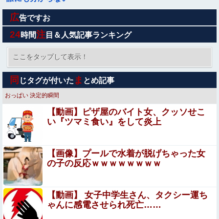
広
「居眠り運転かな？」→何度も追突→夫婦「これは事故じ
告ですお
ゃない」と気付く…
24
注
時間
目＆人気記事ランキング
規制強化で他国から譲歩を引き出す中国の外交戦略、他国
がサプライチェーン変更で対抗した結果……
ここをタップして表示！
「居眠り運転かな？」→何度も追突→夫婦「これは事故じ
同
ま
じタグが付いた
とめ記事
ゃない」と気付く…
おっぱい
決定的瞬間
【シコ画像】 バニーガールのお姉さんのお◯ぱい、ガチで
【動画】ピザ屋のバイト女、クッソせこ
マジでエ口過ぎるｗｗｗｗｗｗｗｗｗｗｗｗ
い『ツマミ食い』をして炎上
★【ワートリ】木虎はやっぱり上品な可愛さがあるな
【画像】プールで水着が脱げちゃった女
【動画】”別れさせ屋” のセ○クス、凄すぎるｗｗｗ そりゃ
の子の反応ｗｗｗｗｗｗｗｗ
肉便器に堕ちるわｗｗｗ
【画像】JKダンス部、部員の８割が巨乳のムホホ部だ
【動画】 女子中学生さん、タクシー運ち
ったｗｗｗｗ
ゃんに感電させられ死亡……