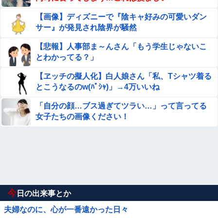
【画像】ディズニーで『陰キャ好みの可愛いダン
サー』が発見され陰界が騒然
【悲報】人事部ま～んさん「もう学生じゃないこ
とわかってる？」
【ヱッチの擬人化】白人娘さん「私、Tシャツ着る
とこうなるのw(ﾊﾟｼｬ)」→4万いいね
「自分の顔…ブス過ぎてツラい…」って言ってる
女子たちの画像ください！
今
日の出来事とか
夫婦なのに、心が一番遠かった日々