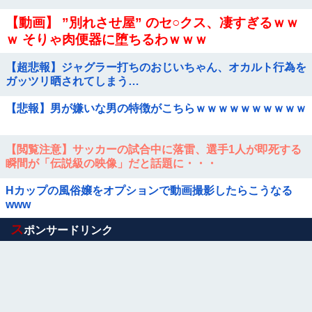
【動画】 ”別れさせ屋” のセ○クス、凄すぎるｗｗ
ｗ そりゃ肉便器に堕ちるわｗｗｗ
【超悲報】ジャグラー打ちのおじいちゃん、オカルト行為を
ガッツリ晒されてしまう…
【悲報】男が嫌いな男の特徴がこちらｗｗｗｗｗｗｗｗｗｗ
【閲覧注意】サッカーの試合中に落雷、選手1人が即死する
瞬間が「伝説級の映像」だと話題に・・・
Hカップの風俗嬢をオプションで動画撮影したらこうなる
www
Powered by livedoor 相互RSS
ス
ポンサードリンク