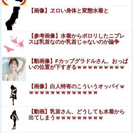
【画像】 女教師「よーし、先生も水着でプール清掃するわ
よぉー♥」ムチムチ
【画像】ヱロい身体と変態水着と
「こんな事になるんやから強制置き配は止めておくべき」
とユーザーがドン引き、UberEatsが導入した強制置き配
が起こしたのは……
【衝撃】広末涼子さんが地上波にスピード復帰できる理由
【参考画像】水着からポロリしたニプレ
←コレ、誰にも分からない模様w w w w w w w w
スは乳首なのか乳首じゃないのか論争
【朗報】佐藤二朗さん、ハグを報告他
【動画像】Fカップグラドルさん、おっぱ
いの位置が下すぎるｗｗｗｗｗｗｗｗｗ
5年前のNHK性加害の出演者は「今も普通の顔して芸能活
動してる」ネット「受信料を取るくらいなら詳細を伝え
よ」
【画像】白人特有のこういうオッパイｗ
【画像】元モデルのTBS新人アナさん、プリケツ
ｗｗｗｗｗｗｗｗｗｗｗｗｗ
【悲報】Google、Geminiのせいで史上初のマイナスキャ
【動画】乳首さん、どうしても水着から
ッシュフローに陥る
出てしまうｗｗｗｗｗｗｗｗｗ
【悲報】男が嫌いな男の特徴がこちらｗｗｗｗｗｗｗｗｗ
ｗ