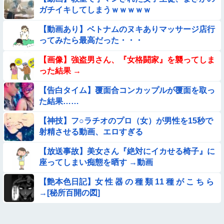
【動画】ピザ屋のバイト女、クッソせこい『ツマミ食い』をし
ガチイキしてしまうｗｗｗｗｗ
て炎上
【悲報】イッヌさん、飼い主の『レズプレイ』を見てドン引
【動画あり】ベトナムのヌキありマッサージ店行
き・・・
ってみたら最高だった・・・
【動画】力士さん、ボクサーをボコってしまう
【画像】強盗男さん、『女格闘家』を襲ってしま
った結果 →
【画像】新人AV女優さん、ジブリキャラのコスプレでチンポ
を硬めてくるｗｗｗｗｗｗｗ
【告白タイム】覆面合コンカップルが覆面を取っ
た結果……
【動画】アンドロイドみたいな女子小学生が発見される
【神技】フ○ラチオのプロ（女）が男性を15秒で
【動画】美少女4人組の20年後の姿がヤバいwwwwww
射精させる動画、エロすぎる
【放送事故】美女さん『絶対にイカせる椅子』に
★★同格のように語られてるけど実際は『雲泥の差』があるも
座ってしまい痴態を晒す →動画
のと言えば？
【衝撃】ガチで『意識高い無能』が好きなワードと言えば？
【艶本色日記】女 性 器 の 種 類 11 種 が こ ち ら
→[秘所百開の図]
【動画像】飛行機に『水銀』を持ち込めない理由がこれ【→】