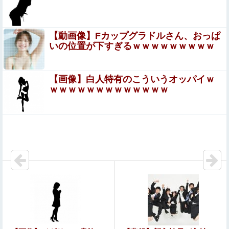
女子生徒「土下座しながらオ○ニーしろ！」⇒ 日本の男子
生徒への性的いじめ動画がエロすぎる
【動画像】Fカップグラドルさん、おっぱ
いの位置が下すぎるｗｗｗｗｗｗｗｗｗ
F1ドライバー達の夏休みは「みんな海だな」「南半球にス
キーしに行くやついねえのか」との意見
【画像】白人特有のこういうオッパイｗ
旅行先で綺麗なガラス工房の灰皿を愛煙家の父のお土
ｗｗｗｗｗｗｗｗｗｗｗｗｗ
産にしたんだけどダイソーでそっくりな商品を見つけ
た
【画像】JKダンス部、なぜか部員の８割が巨乳🐰ｗｗｗ
ｗｗｗｗｗｗｗｗｗｗ
「お前は自分に甘い」と家族に責められ育った私…３０歳
の時、真夏に重度の熱中症で救急搬送された結果→会社の
人たちから叩きつけられた「衝撃の事実」に絶句
日本のフォント企業を買収した海外資本、「なんで自ら売
上ゼロにするようなことするの」とドン引きするような方
針転換を……
【謎】『ダーク路線のドラクエ12』を発売中止にしないと
いけなかった理由ってガチでなに？とりあえすだせばいい
やん