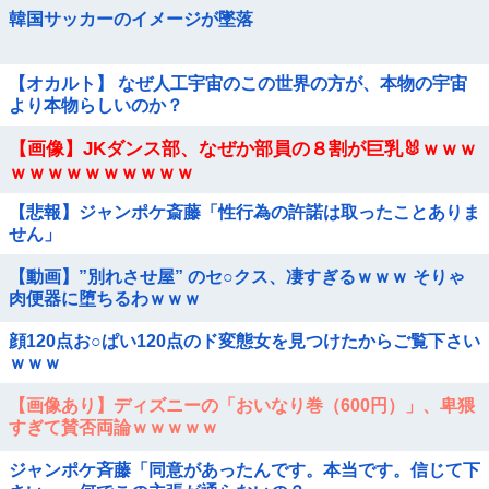
韓国サッカーのイメージが墜落
【オカルト】 なぜ人工宇宙のこの世界の方が、本物の宇宙
より本物らしいのか？
【画像】JKダンス部、なぜか部員の８割が巨乳🐰ｗｗｗ
ｗｗｗｗｗｗｗｗｗｗ
【悲報】ジャンポケ斎藤「性行為の許諾は取ったことありま
せん」
【動画】”別れさせ屋” のセ○クス、凄すぎるｗｗｗ そりゃ
肉便器に堕ちるわｗｗｗ
顔120点お○ぱい120点のド変態女を見つけたからご覧下さい
ｗｗｗ
【画像あり】ディズニーの「おいなり巻（600円）」、卑猥
すぎて賛否両論ｗｗｗｗｗ
ジャンポケ斉藤「同意があったんです。本当です。信じて下