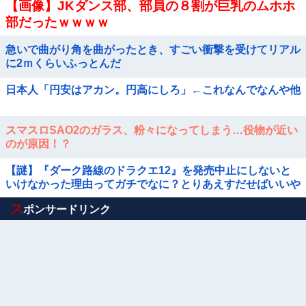
【画像】JKダンス部、部員の８割が巨乳のムホホ
部だったｗｗｗｗ
急いで曲がり角を曲がったとき、すごい衝撃を受けてリアル
に2ｍくらいふっとんだ
日本人「円安はアカン。円高にしろ」←これなんでなんや他
スマスロSAO2のガラス、粉々になってしまう…役物が近い
のが原因！？
【謎】『ダーク路線のドラクエ12』を発売中止にしないと
いけなかった理由ってガチでなに？とりあえすだせばいいや
ん
Powered by livedoor 相互RSS
ス
ポンサードリンク