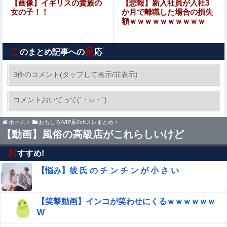
【エ□漫画】 オタク同士の友情は結婚しても成立するよ
【画像】イギリスの貴族の
【悲報】新入社員が入社3
ね？ 〜元・女友達と不倫セッ●ス〜
女の子！！
か月で離職した場合の損失
額ｗｗｗｗｗｗｗｗｗｗ
【悲報】借金500万の風俗嬢を助けた結果ｗｗｗｗｗｗｗ
ｗｗｗwwww
こ
反
のまとめ記事への
応
【速報】京大病院、手術ミスで『正常な脳』を摘出 → 患
者は自発呼吸不可能な植物状態に
3件のコメント(タップして表示/非表示)
【ウマ娘】スズカさんと同じ声と聞いて驚いたキ
コメントおいてって(´・ω・`)
ャラ
ホーム
おもしろ/VIP系2chスレまとめ
【画像】 音ゲー女子のパ○チラがエ□いデカケツｗｗｗ
【動画】風俗の高級店がこれらしいけど
お
すすめ!
【画像】イオンの店頭に貼られた『ポケカの販売案内』が
強気すぎると話題にｗｗｗｗ他
【悩み】彼 氏 の チ ン チ ン が 小 さ い
女優・森日菜美、雑誌グラビアの水着ショット！！久々の
姿にファン悶絶ｗｗ
【笑撃動画】インコが笑わせにくるｗｗｗｗｗｗ
W
夫さん、妻に「天井のシミ数えてれば終わるでな」と押し
倒されて性行為 → 凄いことになるｗｗｗｗｗ