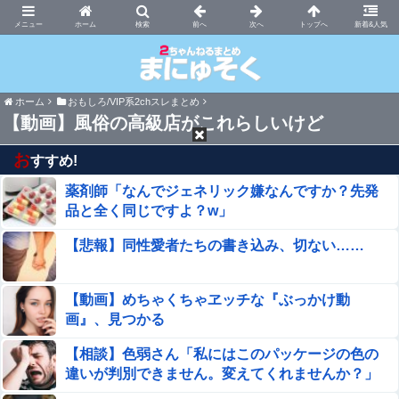
まにゅそく 2chまとめニュース速報VIP
ホーム
新着&人気
ホーム
おもしろ/VIP系2chスレまとめ
【動画】風俗の高級店がこれらしいけど
お
すすめ!
薬剤師「なんでジェネリック嫌なんですか？先発
品と全く同じですよ？w」
【悲報】同性愛者たちの書き込み、切ない……
【動画】めちゃくちゃヱッチな『ぶっかけ動
画』、見つかる
【相談】色弱さん「私にはこのパッケージの色の
違いが判別できません。変えてくれませんか？」