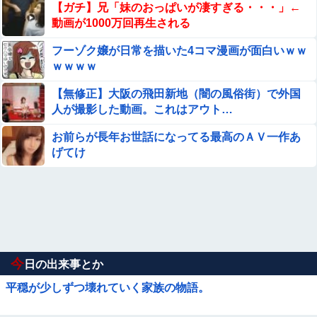
【ガチ】兄「妹のおっぱいが凄すぎる・・・」←
動画が1000万回再生される
フーゾク嬢が日常を描いた4コマ漫画が面白いｗｗ
ｗｗｗｗ
【無修正】大阪の飛田新地（闇の風俗街）で外国
人が撮影した動画。これはアウト…
お前らが長年お世話になってる最高のＡＶ一作あ
げてけ
今
日の出来事とか
平穏が少しずつ壊れていく家族の物語。