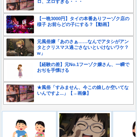
ロ、ヱロすぎる・・・
【一晩3000円】タイの本番ありフーゾク店の
様子 お前らどの子にする？【動画】
元風俗嬢「あのさぁ……なんでアタシがアン
タとクリスマス過ごさないといけないワケ？
w」
【経験の差】元No.1フーゾク嬢さん、一瞬で
おぢを手懐ける
★風俗「すみません、今この娘しか空いてな
いんですよ...」【→画像】