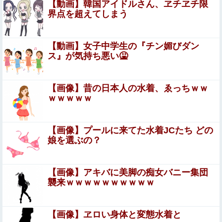
佐藤二朗さん、久しぶりの投稿「文◯砲より遥かに威力は
【動画】韓国アイドルさん、ヱチヱチ限
弱いが、僕の◯◯をお見舞いするので皆様、覚悟して頂き
界点を超えてしまう
たい」他
【動画】ロシア軍のドローンをネット発射装置で
撃墜するウクライナ。
【動画】女子中学生の『チン媚びダン
ス』が気持ち悪い🤮
【悲報】Z世代「求刑7年のジャンポケ斎藤は口封じに被害
者殺した方が量刑軽かっただろ」←1万いいね
【画像】昔の日本人の水着、ゑっちｗｗ
ジャンポケ斉藤「同意があったんです。本当です。信じて
ｗｗｗｗｗ
下さい」←何でこの主張が通らないの？
【動画】”別れさせ屋” のセ○クス、凄すぎるｗｗｗ そりゃ
【画像】プールに来てた水着JCたち どの
肉便器に堕ちるわｗｗｗ
娘を選ぶの？
【芸能】元EXILE・黒木啓司、妻・宮崎麗果被告へのDV
事案で逮捕されていた 宮崎は全身打撲、頭部裂傷及び打
【画像】アキバに美脚の痴女バニー集団
撲、頸部損傷の怪我
台湾の女の子に名前と住所聞かれたから教えたらこうなる
襲来ｗｗｗｗｗｗｗｗｗｗ
ｗｗｗｗ
【画像】 女子バレー選手、ケツがデカすぎ警報ｗｗｗ
【画像】ヱロい身体と変態水着と