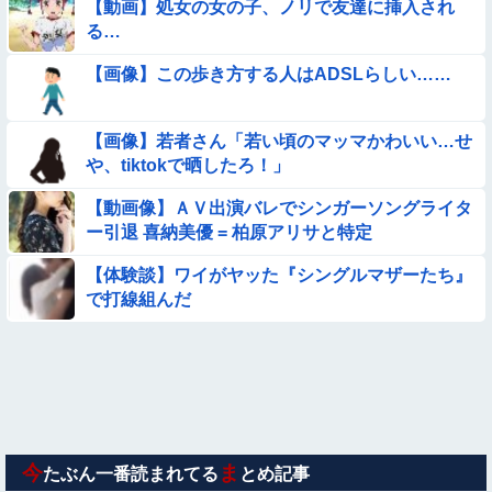
【動画】処女の女の子、ノリで友達に挿入され
る…
【動画】韓国アイドルさん、ヱチヱチ限界点を超えてしまう
【画像】この歩き方する人はADSLらしい……
【悲報】イッヌさん、飼い主の『レズプレイ』を見てドン引
き・・・
【画像】若者さん「若い頃のマッマかわいい…せ
【動画】アンドロイドみたいな女子小学生が発見される
や、tiktokで晒したろ！」
【動画像】ＡＶ出演バレでシンガーソングライタ
【画像】夏のバイクがヤバすぎるｗｗｗｗｗ
ー引退 喜納美優 = 柏原アリサと特定
【動画像】飛行機に『水銀』を持ち込めない理由がこれ【→】
【体験談】ワイがヤッた『シングルマザーたち』
で打線組んだ
【動画】ピザ屋のバイト女、クッソせこい『ツマミ食い』をし
て炎上
【動画】女子中学生の『チン媚びダンス』が気持ち悪い🤮
【動画】こういう貧乳の陰女と付き合えますかｗｗｗｗｗｗｗ
今
ま
たぶん一番読まれてる
とめ記事