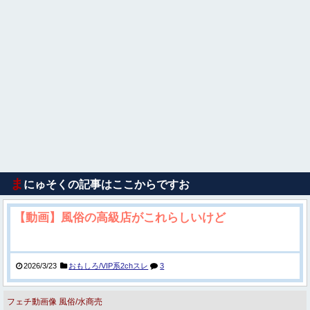
ま
にゅそくの記事はここからですお
【動画】風俗の高級店がこれらしいけど
2026/3/23
おもしろ/VIP系2chスレ
3
フェチ動画像
風俗/水商売