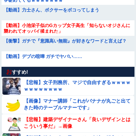
を硬めてくるｗｗｗｗｗｗｗ
【動画】力士さん、ボクサーをボコってしまう
【動画】小池栄子似のGカップ女子高生「知らないオジさんに
襲われてオッパイ揉まれた」
【衝撃】ガチで『意識高い無能』が好きなワードと言えば？
【動画】デブの喧嘩 ガチでヤバい……
お
【画像】お前らこの超美人が整形か否か判定たのむ！！
すすめ!
【悲報】女子刑務所、マジで自由すぎるｗｗｗｗ
【動画像】女の子「ウエスト？・・・60㎝だよ！」
ｗｗｗｗｗｗｗｗ
【画像】マナー講師「これがバナナが丸ごと出て
【動画】美少女4人組の20年後の姿がヤバいwwwwww
きた時のテーブルマナーです」
【画像】巨大マンボウの稚魚さん、金平糖みたいでカワイイｗ
【悲報】建築デザイナーさん「良いデザインとは
こういう事だ」→画像
【画像】女子高生「え待って、パパが隣りの車両いる。。。」