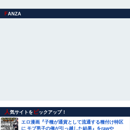
F
ANZA
【悲報】ジャンポケ斎藤「性行為の許諾は取ったことあり
ません」
【閲覧注意】有名タレント(48歳)、生配信中に自傷行為。
想像の10倍エグくてファン全員トラウマに…
ぐらんぶる原作最新話、ヤバすぎる
【動画】”別れさせ屋” のセ○クス、凄すぎるｗｗｗ そりゃ
肉便器に堕ちるわｗｗｗ
【悲報】韓国人「え待って、何で日本の避難所っ
て10年前と同レベルなの(ドン引き
【衝撃】 酔ってエ口モードになってた姉(28)のマ○コを
軽く擦って喘がせた結果ｗｗｗｗｗｗｗｗｗｗｗ
人
ピ
気サイトを
ックアップ！
【悲報】Google、Geminiのせいで史上初のマイナスキャ
エロ漫画『子種が通貨として流通する種付け特区
ッシュフローに陥る
に モブ男子の俺が引っ越した結果』をrawや