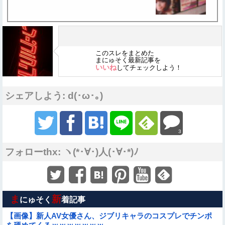
このスレをまとめた
まにゅそく最新記事を
いいね
してチェックしよう！
シェアしよう: d(･ω･｡)
3
フォローthx: ヽ(*･∀･)人(･∀･*)ﾉ
ま
新
にゅそく
着記事
【画像】新人AV女優さん、ジブリキャラのコスプレでチンポ