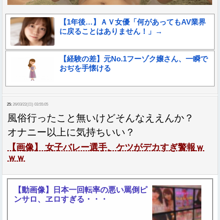
【1年後…】ＡＶ女優「何があってもAV業界
に戻ることはありません！」→
【経験の差】元No.1フーゾク嬢さん、一瞬で
おぢを手懐ける
25:
26/03/22(日) 03:55:05
風俗行ったこと無いけどそんなええんか？
オナニー以上に気持ちいい？
【画像】 女子バレー選手、ケツがデカすぎ警報ｗ
ｗｗ
【動画像】日本一回転率の悪い罵倒ピ
ンサロ、ヱロすぎる・・・