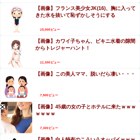
【動画】ロシア軍のドローンをネット発射装置で
とユーザーがドン引き、UberEatsが導入した強制置き配
【画像】フランス美少女JK(16)、胸に入って
が起こしたのは……
撃墜するウクライナ。
きた水を抜いて恥ずかしそうにする
ホリエモン「面接でさ、納豆パックの薄いフィルムって何
のために入っていの？って聞くわけ」
エロ漫画『後輩の小悪魔地雷女子をデカチンで理
解らせる話』をrawやhitomiを使わずに無料で読む
15,000ビュー
【悲報】 ロシア、じわじわと逝き始める
方法│めんぼーれんぽー
【画像】カワイ子ちゃん、ビキニ水着の隙間
女子生徒「土下座しながらオ○ニーしろ！」⇒ 日
からトレジャーハント！
本の男子生徒への性的いじめ動画がエロすぎる
テレビ大好き高齢者の｢テレビ離れ｣が始まった…
【動画】逃げる判断はやっ！埼玉でスマホ運転の
11,300ビュー
プリウスに当て逃げされる車載。
【名探偵プリキュア】森亜るるかさん、24話からコン
【画像】この美人ママ、脱いだら凄い・・・
ビニアイスを食べている模様…
【緊急】今の若者に急増している『コレ』依存、めちゃく
7,900ビュー
ちゃ深刻な模様w w w w w w w w w w
【画像】45歳の女の子とホテルに来たｗｗｗ
ｗｗｗｗ
7,300ビュー
Powered by livedoor 相互RSS
【画像】白人特有のこういうオッパイｗｗｗ