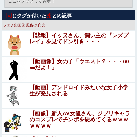
い
ここをタップして表示！
日本人「円安はアカン。円高にしろ」←これなんでなんや
同
ま
じタグが付いた
とめ記事
他
フェチ動画像
風俗/水商売
【ガンダム】 難民の老人が地球に来れたこと喜んでてア
【悲報】イッヌさん、飼い主の『レズプ
レ？連邦もやってることヤバくない？ってなる
レイ』を見てドン引き・・・
【画像】 ライザさん、太もも丸出しのドスケベウェディン
グドレスでフィギュア化するが
【動画像】女の子「ウエスト？・・・60
お前らずっと「今PC買うのは時期が悪い」って言ってな
㎝だよ！」
いか？
【悲報】親「うちの子にはゲームは買い与えません。
【動画】アンドロイドみたいな女子小学
本だけで十分」→結果・・・・・・・・・他
生が発見される
集団暴行の現場に遭遇してしまい、被害女性を守るため
「俺にもやらせろ！」と叫んで抱きついた結果…警察に連
【画像】新人AV女優さん、ジブリキャラ
行され〇〇扱いされる悲劇へ←機転を利かせた結果が裏目
のコスプレでチンポを硬めてくるｗｗｗ
【エ□漫画】 エ●チでだらしなく変貌してしまったいとこ
に出すぎて惨事
ｗｗｗｗ
のお姉ちゃんにチン●ン搾り取られちゃうショタ君…！