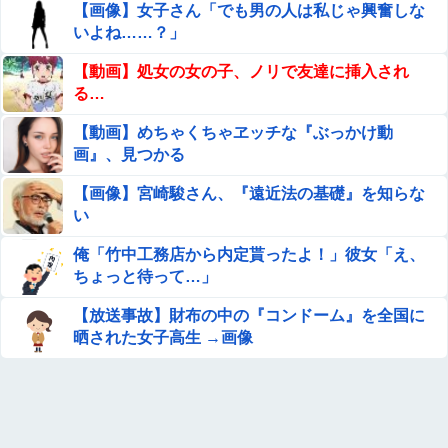
【画像】女子さん「でも男の人は私じゃ興奮しな
【画像あり】ディズニーの「おいなり巻（600円）」、
いよね……？」
卑猥すぎて賛否両論ｗｗｗｗｗ
【動画】処女の女の子、ノリで友達に挿入され
【ウマ娘】正直ダンツと5年くらい付き合ってゆっくり結
る…
婚したい
【動画】めちゃくちゃヱッチな『ぶっかけ動
【朗報】🍱 AKB小栗有以ﾁｬﾝと伊藤百花ﾁｬﾝの 手作りお弁
画』、見つかる
当が食べれるイベント参加者募集 🍱【AKB48ゆいゆい・
いともも・41日後に放送す...
【画像】宮崎駿さん、『遠近法の基礎』を知らな
【画像】 このハゲにやられたJKがたくさんいるという事
い
実
俺「竹中工務店から内定貰ったよ！」彼女「え、
【画像】JKダンス部、部員の８割が巨乳のムホホ部だっ
ちょっと待って…」
たｗｗｗｗ
【放送事故】財布の中の『コンドーム』を全国に
ASDなんやが『冗談』とか『社交辞令』がマジでわからな
晒された女子高生 →画像
くて怖い
エロ漫画『冥婚の花嫁～無限快楽地獄～』をrawやhitomi
を使わずに無料で読む方法│五梅
竹﨑由佳アナ ピタパンのお尻！！