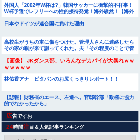
外国人「2002年W杯は?」韓国サッカーに衝撃的不祥事！
W杯予選でレフリーへの性的接待発覚！海外騒然！【海外
の反応】
日本やドイツが連合国に負けた理由
高校生がうちの車に傷をつけた。管理人さんに連絡したら
その家の親が来て謝ってくれた。夫「その程度のことで管
理人に話をしてことを大きくするとかおかしい」←は！？
【画像】 JKダンス部、いろんなデカパイが大暴れｗｗ
ｗｗｗｗｗ
林佑香アナ ピタパンのお尻くっきりレポート！！
【悲報】財務省のエース、左遷へ。官邸幹部「政権に協力
的でなかったから」
広
【画像】 女土方さん(21)、企画物かと思うレベルで美人ｗ
告ですお
ｗｗｗｗｗｗｗｗｗｗｗｗｗ
24
注
時間
目＆人気記事ランキング
【画像】影山優佳さん(25)、下着姿であたシコが止まらな