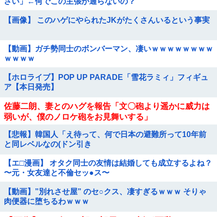
さい」←何でこの主張が通らないの？
【画像】 このハゲにやられたJKがたくさんいるという事実
【動画】ガチ勢同士のボンバーマン、凄いｗｗｗｗｗｗｗｗ
ｗｗｗｗ
【ホロライブ】POP UP PARADE「雪花ラミィ」フィギュ
ア【本日発売】
佐藤二朗、妻とのハグを報告「文〇砲より遥かに威力は
弱いが、僕のノロケ砲をお見舞いする」
【悲報】韓国人「え待って、何で日本の避難所って10年前
と同レベルなの(ドン引き
【エ□漫画】 オタク同士の友情は結婚しても成立するよね？
〜元・女友達と不倫セッ●ス〜
【動画】”別れさせ屋” のセ○クス、凄すぎるｗｗｗ そりゃ
肉便器に堕ちるわｗｗｗ