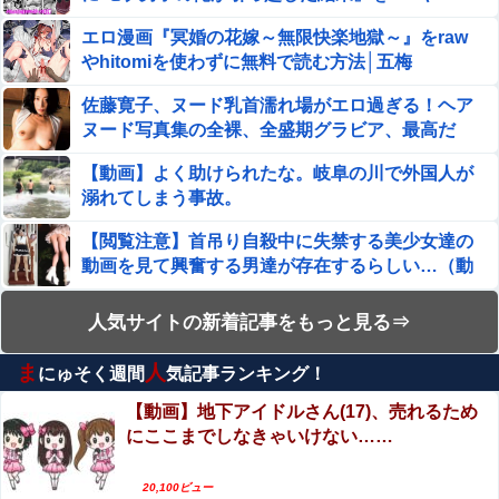
hitomiを使わずに無料で読む方法│フリテン堂
【閲覧注意】首吊り自殺中に失禁する美少女達の動画を見
エロ漫画『冥婚の花嫁～無限快楽地獄～』をraw
て興奮する男達が存在するらしい…（動画あり）
やhitomiを使わずに無料で読む方法│五梅
【過去最高額】夏のボーナス、平均104万2537円 初の100
佐藤寛子、ヌード乳首濡れ場がエロ過ぎる！ヘア
万円超
ヌード写真集の全裸、全盛期グラビア、最高だ
わ・・・
佐藤二朗、妻とのハグを報告「文〇砲より遥かに威力は弱
【動画】よく助けられたな。岐阜の川で外国人が
いが、僕のノロケ砲をお見舞いする」
溺れてしまう事故。
【画像】井口裕香(36)、タンクトップがはち切れそうなく
【閲覧注意】首吊り自殺中に失禁する美少女達の
らいデカイｗｗｗｗｗｗｗｗｗｗｗ
動画を見て興奮する男達が存在するらしい…（動
画あり）
【正論】岡田斗司夫「人間の本音としてブサイクを見たら
女優・森日菜美、雑誌グラビアの水着ショッ
不愉快になる。この責任をどうとるんだ」
人気サイトの新着記事をもっと見る⇒
ト！！久々の姿にファン悶絶ｗｗ
韓国サッカーのイメージが墜落
ま
人
にゅそく週間
気記事ランキング！
【動画】若手女優「兄とセ○クスシーンするんです
か？分かりました…」
【動画】地下アイドルさん(17)、売れるため
ジャンポケ斎藤と代理人のやりとり、「地獄すぎて完全に
にここまでしなきゃいけない……
【動画】別れさせ屋 のセ○クス、凄すぎるｗｗｗ
コントになってる……」と衝撃を受ける人が続出中
そりゃ肉便器に堕ちるわｗｗｗ
20,100ビュー
「こんな事になるんやから強制置き配は止めておくべき」