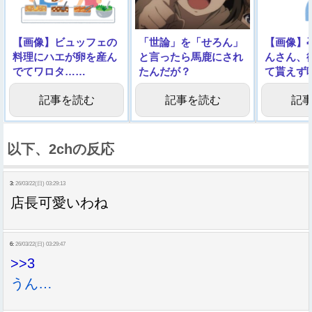
【画像】ビュッフェの
「世論」を「せろん」
【画像】
料理にハエが卵を産ん
と言ったら馬鹿にされ
んさん、
でてワロタ……
たんだが？
て貰えず
記事を読む
記事を読む
記
以下、2chの反応
3:
26/03/22(日) 03:29:13
店長可愛いわね
6:
26/03/22(日) 03:29:47
>>3
うん…