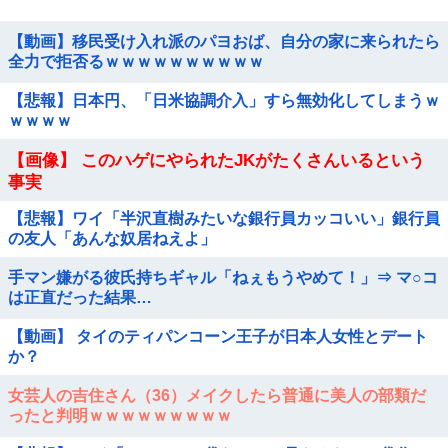
【動画】移民受け入れ派のパヨおば、自分の家に来られたら
全力で拒否るｗｗｗｗｗｗｗｗｗｗ
【悲報】日本円、「日米協調介入」すら無効化してしまうｗ
ｗｗｗｗ
【画像】 このハゲにやられたJKがたくさんいるという
事実
【悲報】ワイ「半沢直樹みたいな銀行員カッコいい」銀行員
の友人「あんな奴居ねえよ」
手マン嫌がる彼氏持ちギャル「ねぇもうやめて！」⇒ マ○コ
は正直だった結果…
【動画】 タイのティパンコーン王子が日本人女性とデート
か？
女芸人の吉住さん（36）メイクしたら普通に美人の部類だ
ったと判明ｗｗｗｗｗｗｗｗｗ