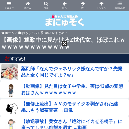
まにゅそく 2chまとめニュース速報VIP
ホーム
新着&人気
ホーム
おもしろ/VIP系2chスレまとめ
【画像】通勤中に見かけるZ世代女、ほぼこれｗ
ｗｗｗｗｗｗｗｗｗｗｗｗ
お
すすめ!
薬剤師「なんでジェネリック嫌なんですか？先発
品と全く同じですよ？w」
【動画像】見た目は女子中学生、実は43歳の変態
おばさんｗｗｗｗｗｗｗｗ
【無修正流出】ＡＶのモザイクを剥がされた結
果…もう滅茶苦茶 →画像
【放送事故】美女さん『絶対にイカせる椅子』に
座ってしまい痴態を晒す →動画