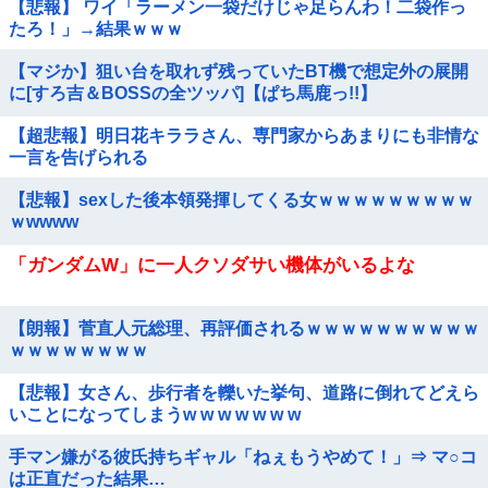
【悲報】 ワイ「ラーメン一袋だけじゃ足らんわ！二袋作っ
たろ！」→結果ｗｗｗ
【マジか】狙い台を取れず残っていたBT機で想定外の展開
に[すろ吉＆BOSSの全ツッパ]【ぱち馬鹿っ!!】
【超悲報】明日花キララさん、専門家からあまりにも非情な
一言を告げられる
【悲報】sexした後本領発揮してくる女ｗｗｗｗｗｗｗｗｗ
ｗwwww
「ガンダムW」に一人クソダサい機体がいるよな
【朗報】菅直人元総理、再評価されるｗｗｗｗｗｗｗｗｗｗ
ｗｗｗｗｗｗｗｗ
【悲報】女さん、歩行者を轢いた挙句、道路に倒れてどえら
いことになってしまうw w w w w w w
手マン嫌がる彼氏持ちギャル「ねぇもうやめて！」⇒ マ○コ
は正直だった結果…