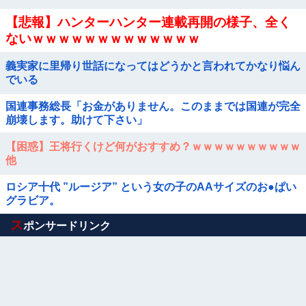
【悲報】ハンターハンター連載再開の様子、全く
ないｗｗｗｗｗｗｗｗｗｗｗｗｗ
義実家に里帰り世話になってはどうかと言われてかなり悩ん
でいる
国連事務総長「お金がありません。このままでは国連が完全
崩壊します。助けて下さい」
【困惑】王将行くけど何がおすすめ？ｗｗｗｗｗｗｗｗｗｗ
他
ロシア十代 ”ルージア” という女の子のAAサイズのお●ぱい
グラビア。
Powered by livedoor 相互RSS
ス
ポンサードリンク