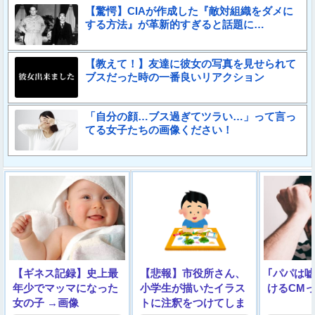
【驚愕】CIAが作成した『敵対組織をダメに
する方法』が革新的すぎると話題に…
【教えて！】友達に彼女の写真を見せられて
ブスだった時の一番良いリアクション
「自分の顔…ブス過ぎてツラい…」って言っ
てる女子たちの画像ください！
【ギネス記録】史上最
【悲報】市役所さん、
｢パパは
年少でマッマになった
小学生が描いたイラス
けるCM
女の子 →画像
トに注釈をつけてしま