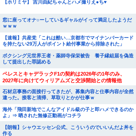
【ホリミヤ】 吉川由紀ちゃんとハメ撮りえ●ち♥
窓に座ってオナ○ーしているギャルがイって満足したようだ
ｗｗｗ
【速報】共産党「これは酷い…京都市でマイナンバーカード
を持たない29万人がポイント給付事業から排除された」
ボクシング元世界王者・薬師寺保栄被告 養子縁組届を偽造
して提出した罪認める
ペレスとキャデラックF1の契約は2026年の1年のみ、
2027年に向けてウィリアムズと交渉開始との情報他
石材店事務の面接行ってきたが、募集内容と仕事内容が全然
違った。接客と清掃、草取りとかが仕事ｗ
海外「飛田新地でこんなアイドル級の子と即ハメできるのか
よ」⇒ 晒された無修正動画がコチラ
【朗報】シャウエッセン公式、こういうのでいいんだよ丼を
作る