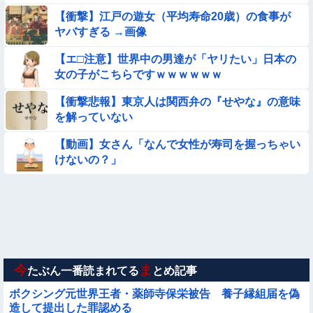
亡……
【衝撃】江戸の遊女（平均寿命20歳）の食事が
ヤバすぎる →画像
★【画像】この飲み物覚えてるやつ0人説
【エ□注意】世界中の男達が「ヤリたい」日本の
【画像】プールに来てた水着JCたち どの娘を選ぶの？
女の子がこちらですｗｗｗｗｗｗ
【衝撃悲報】東京人は関西弁の『せやな』の意味
【悲報】ま～んさん、ドッキリにひっかかってしまう【→動
を解っていない
画】
【画像】日本のえちえち女性犯罪者ｗｗｗｗｗｗｗ
【動画】女さん「なんで女性が寿司を握っちゃい
けないの？」
【画像】夏のバイクがヤバすぎるｗｗｗｗｗ
【ロマン】世界を動かした暗号ランキング
【動画】広島に落とされた『原子爆弾』の『再現動画』がこち
ら・・・
今
ま
たぶん一番読まれてる
とめ記事
ボクシング元世界王者・薬師寺保栄被告 養子縁組届を偽
造して提出した罪認める