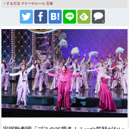
～する方法
マナーやルール
宝塚
2