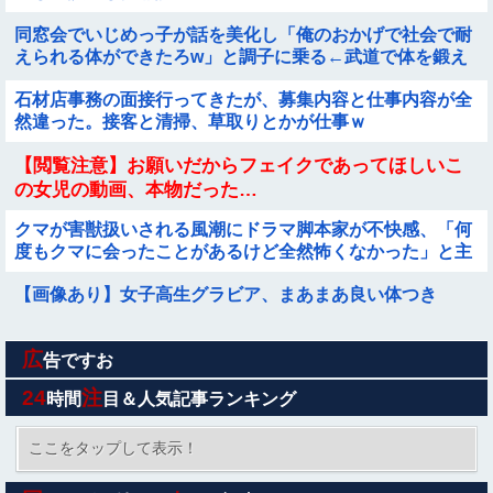
同窓会でいじめっ子が話を美化し「俺のおかげで社会で耐
えられる体ができたろw」と調子に乗る←武道で体を鍛え
た元被害者に詰め寄られて顔面蒼白で平謝りｗｗｗ
石材店事務の面接行ってきたが、募集内容と仕事内容が全
然違った。接客と清掃、草取りとかが仕事ｗ
【閲覧注意】お願いだからフェイクであってほしいこ
の女児の動画、本物だった…
クマが害獣扱いされる風潮にドラマ脚本家が不快感、「何
度もクマに会ったことがあるけど全然怖くなかった」と主
張しており……他
【画像あり】女子高生グラビア、まあまあ良い体つき
広
【日向坂46】三期生LIVE、生配信が決定！
告ですお
24
注
時間
目＆人気記事ランキング
開脚させられマ○コ丸出し状態で、ク○ニされてる美女たち
ここをタップして表示！
【画像】大阪の高校「制服を”これ”に変えたら志願者がめ