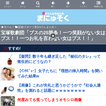
まにゅそく 2chまとめニュース速報VIP
ホーム
新着&人気
ホーム
芸能/スポーツ系2chスレまとめ
宝塚歌劇団「ブスの25箇条！一つ笑顔がない女は
ブス！！一つお礼を言わない女はブス！！」
お
すすめ!
【疑問】数十年も継ぎ足した『秘伝のタレ』って
衛生的にどうなの？
【ｲﾝﾀﾋﾞｭｰ】女子たちに『理想の挿入時間』を聞い
てみた結果w
【画像】これが失礼と思うかどうかで『社会人適
性』を測れると話題にｗｗｗｗｗｗｗｗ
何度みても笑ってしまうオモシロ画像