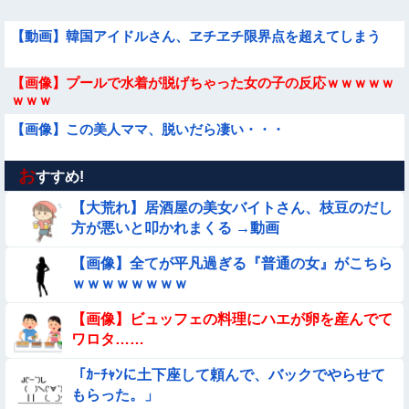
【動画】韓国アイドルさん、ヱチヱチ限界点を超えてしまう
【画像】プールで水着が脱げちゃった女の子の反応ｗｗｗｗｗ
ｗｗｗ
【画像】この美人ママ、脱いだら凄い・・・
お
【動画】女子中学生の『チン媚びダンス』が気持ち悪い🤮
すすめ!
【大荒れ】居酒屋の美女バイトさん、枝豆のだし
【画像】昔の日本人の水着、ゑっちｗｗｗｗｗｗｗ
方が悪いと叩かれまくる →動画
【画像】全てが平凡過ぎる『普通の女』がこちら
【問題】全員受かると話題の『自衛隊』の採用試験がこちら
ｗｗｗｗｗｗｗｗ
【→】
【経済正体】中国の自動車販売量の『水増し方法』がこちらｗ
【画像】ビュッフェの料理にハエが卵を産んでて
ｗｗｗｗｗｗｗ
ワロタ……
【動画】小池栄子似のGカップ女子高生「知らないオジさんに
「ｶｰﾁｬﾝに土下座して頼んで、バックでやらせて
襲われてオッパイ揉まれた」
もらった。」
【動画】 女子中学生さん、タクシー運ちゃんに感電させられ死