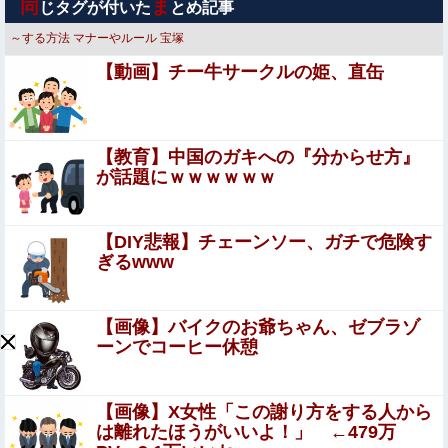
同
ま
じタグが付いた
とめ記事
ちゃくちゃ増えた」
～する方法
マナーやルール
宝塚
【悲報】落語家、亡くなったタレントからいじめられた過
【動画】チー牛サークルの姫、直缶
去を告白する…
【動画】地震発生時の熊本総合病院の手術室の様子が(((ﾟ
Дﾟ)))
【教育】中国のガキへの『分からせ方』
海外「飛田新地でこんなアイドル級の子と即ハメできるの
が話題にｗｗｗｗｗｗ
かよ」⇒ 晒された無修正動画がコチラ
【画像】田中みな実さん、妊娠中とは思えないヒール
【DIY悲報】チェーンソー、ガチで危険す
姿で登場してしまう他
ぎるwww
山手線にベビーカーを乗せた母親を庇う某政治家、「お
前、船橋駅にサリンを撒くと予告した奴……」と周囲をド
【画像】バイクのお爺ちゃん、ゼブラゾ
ン引きさせ……
ーンでコーヒー休憩
【私はあなたの味方】 交際歴ゼロの同級生宅に唐揚げや文
庫本を20回以上届けた24歳女を逮捕
息子のオ●ニーを発見したワイの嫁、全ての対応を間違え
【画像】X女性「この謝り方をする人から
てしまう…
は離れたほうがいいよ！」 ←479万