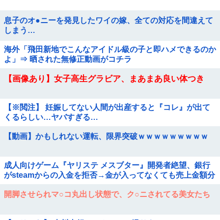
息子のオ●ニーを発見したワイの嫁、全ての対応を間違えて
しまう…
海外「飛田新地でこんなアイドル級の子と即ハメできるのか
よ」⇒ 晒された無修正動画がコチラ
【画像あり】女子高生グラビア、まあまあ良い体つき
【※閲注】 妊娠してない人間が出産すると『コレ』が出て
くるらしい…ヤバすぎる…
【動画】かもしれない運転、限界突破ｗｗｗｗｗｗｗｗｗ
成人向けゲーム『ヤリステ メスブター』開発者絶望、銀行
がsteamからの入金を拒否→金が入ってなくても売上金額分
の納税義務あり
開脚させられマ○コ丸出し状態で、ク○ニされてる美女たち