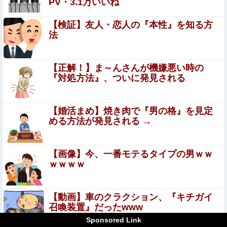
PV・3.1万いいね
【閲覧注意】 お願いだからフェイクであってほ
しいこの女児の動画、本物だった…
【検証】友人・恋人の『本性』を知る方
法
『I"s〈アイズ〉』の桂正和さん、とんでもなくエ●チなパ
ンツを描く。これもう芸術だろ
【正解！】ま～んさんが機嫌悪い時の
海外「飛田新地でこんなアイドル級の子と即ハメできるの
『対処方法』、ついに発見される
かよ」⇒ 晒された無修正動画がコチラ
【画像】 北海道、推定300kgのヒグマ登場ｗｗｗｗｗｗｗ
【婚活まめ】焼き肉で『男の格』を見定
ｗｗｗｗｗｗｗｗｗｗｗｗｗ
める方法が発見される →
積水ハウス「地面師に55億円騙し取られた…」ワイ「はえ
ーかわいそう…会社滅茶苦茶やろなぁ」
【画像】今、一番モテるタイプの男ｗｗ
【ホリミヤ】 吉川由紀ちゃんとハメ撮りえ●ち♥
ｗｗｗｗ
【爆笑】かつや、「値下げ」しても高いｗｗｗｗｗ
【動画】車のクラクション、『キチガイ
召喚装置』だったwww
Sponsored Link
【中国】毎年恒例の大洪水、今年もヤバい 湖北省秭帰県