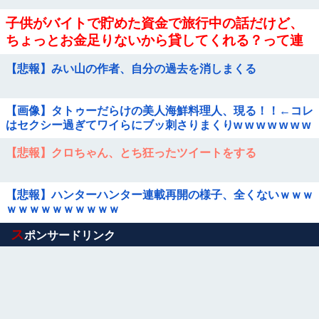
子供がバイトで貯めた資金で旅行中の話だけど、
ちょっとお金足りないから貸してくれる？って連
絡きた
【悲報】みい山の作者、自分の過去を消しまくる
【画像】タトゥーだらけの美人海鮮料理人、現る！！←コレ
はセクシー過ぎてワイらにブッ刺さりまくりw w w w w w w
w w
【悲報】クロちゃん、とち狂ったツイートをする
【悲報】ハンターハンター連載再開の様子、全くないｗｗｗ
ｗｗｗｗｗｗｗｗｗｗ
Powered by livedoor 相互RSS
ス
ポンサードリンク