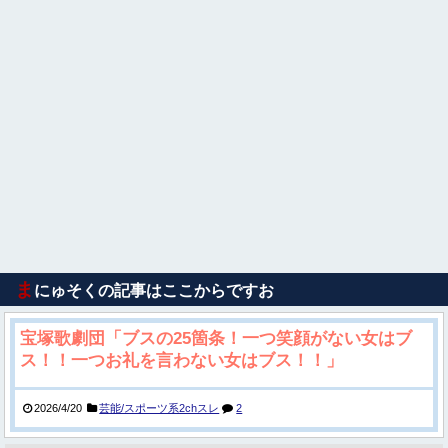
ま
にゅそくの記事はここからですお
宝塚歌劇団「ブスの25箇条！一つ笑顔がない女はブ
ス！！一つお礼を言わない女はブス！！」
2026/4/20
芸能/スポーツ系2chスレ
2