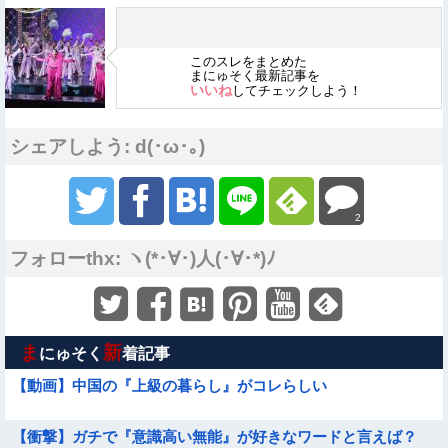
このスレをまとめた
まにゅそく最新記事を
いいね
してチェックしよう！
シェアしよう: d(･ω･｡)
2
フォローthx: ヽ(*･∀･)人(･∀･*)ﾉ
ま
新
にゅそく
着記事
【動画】中国の『上級の暮らし』がコレらしい
【衝撃】ガチで『意識高い無能』が好きなワードと言えば？