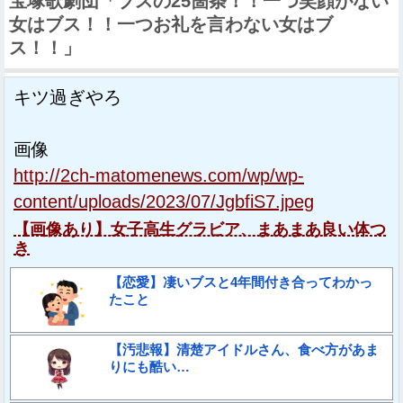
宝塚歌劇団「ブスの25箇条！！一つ笑顔がない
女はブス！！一つお礼を言わない女はブ
ス！！」
キツ過ぎやろ
画像
http://2ch-matomenews.com/wp/wp-
content/uploads/2023/07/JgbfiS7.jpeg
【画像あり】女子高生グラビア、まあまあ良い体つ
き
【恋愛】凄いブスと4年間付き合ってわかっ
たこと
【汚悲報】清楚アイドルさん、食べ方があま
りにも酷い…