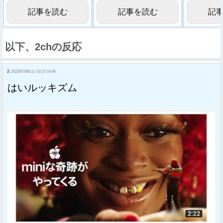
う【画像】
記事を読む
記事を読む
記
以下、2chの反応
2:
2023/07/08(土) 02:27:14.40
はいルッキズム