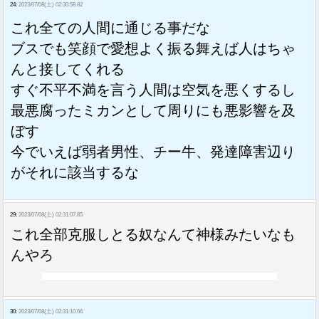
24:
2023/07/08(土) 02:30:58.82
これ全ての人間に通じる事だな
ブスでも笑顔で愛想よく振る舞えば人はちゃ
んと接してくれる
すぐ不平不満を言う人間は空気を悪くするし
最悪腐ったミカンとして周りにも悪影響を及
ぼす
今でいえば弱者男性、チー牛、発達障害辺り
がそれに該当するな
29:
2023/07/08(土) 02:31:07.85
これ全部克服しとる奴なんて神様みたいなも
んやろ
30:
2023/07/08(土) 02:31:10.66