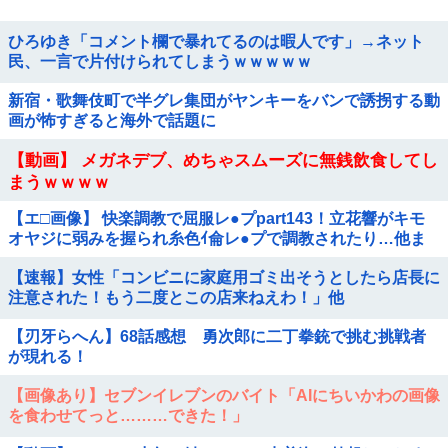
ひろゆき「コメント欄で暴れてるのは暇人です」→ネット
民、一言で片付けられてしまうｗｗｗｗｗ
新宿・歌舞伎町で半グレ集団がヤンキーをバンで誘拐する動
画が怖すぎると海外で話題に
【動画】 メガネデブ、めちゃスムーズに無銭飲食してし
まうｗｗｗｗ
【エ□画像】 快楽調教で屈服レ●プpart143！立花響がキモ
オヤジに弱みを握られ糸色ｲ侖レ●プで調教されたり…他ま
とめ
【速報】女性「コンビニに家庭用ゴミ出そうとしたら店長に
注意された！もう二度とこの店来ねえわ！」他
【刃牙らへん】68話感想 勇次郎に二丁拳銃で挑む挑戦者
が現れる！
【画像あり】セブンイレブンのバイト「AIにちいかわの画像
を食わせてっと………できた！」