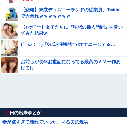
【悲報】東京ディズニーランドの従業員、Twitter
で大暴れｗｗｗｗｗｗｗ
【ｲﾝﾀﾋﾞｭｰ】女子たちに『理想の挿入時間』を聞い
てみた結果w
(´；ω；｀)「彼氏が腕時計でオナニーしてる…」
お前らが長年お世話になってる最高のＡＶ一作あ
げてけ
今
日の出来事とか
妻が嫌すぎて壊れていった、ある夫の現実