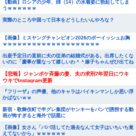
【動画】ロシアの少年、姉（14）の水着姿に勃起してしま
うｗｗｗｗｗｗ
実際のところ中国って日本をどうしたいんやろな？
【画像】ミスヤングチャンピオン2026のボーイッシュお胸
ｗｗｗｗｗｗｗｗｗｗｗｗｗｗｗｗｗｗｗｗ
出産予定日の直前に夫の従弟の結婚式がある。出席したくな
いのに「慶事が重なって嬉しいわ＾＾嫁子ちゃんぜひ出てね
＾＾」と義実家がお花畑モード。断るのって非常識？
【悲報】ジャンポケ斉藤の妻、夫の求刑7年翌日にウキ
ウキでInstagram更新
『フリーザ』の声優、他のキャラはバイキンマンしか思い浮
かばないｗｗ
新宿・歌舞伎町で半グレ集団がヤンキーをバンで誘拐する動
画が怖すぎると海外で話題に
【画像】女さん「パパ活してた過去なんて女子はいちいち覚
えてないから」ｗｗｗｗｗｗ