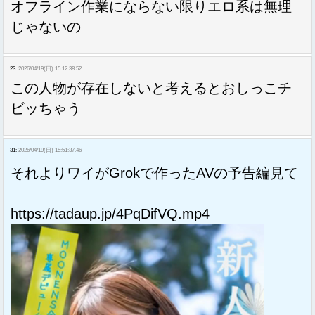
オフライン作業にならない限りエロ系は無理
じゃないの
23:
2026/04/19(日) 15:12:38.52
この人物が存在しないと考えるとおしっこチ
ビッちゃう
31:
2026/04/19(日) 15:51:37.46
それよりワイがGrokで作ったAVの予告編見て
https://tadaup.jp/4PqDifVQ.mp4