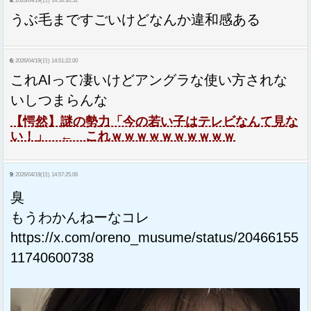
8:
2026/04/19(日) 14:56:30.52
うぶ毛まですごいけどなんか違和感ある
6:
2026/04/19(日) 14:51:22.00
これAIって凄いけどアングラな使い方されな
いしつまらんな
【愕然】謎の勢力「今の若い子はテレビなんて見な
い！」 ← これｗｗｗｗｗｗｗｗｗｗ
9:
2026/04/19(日) 14:57:25.06
臭
もうわかんねーなコレ
https://x.com/oreno_musume/status/20466155
11740600738