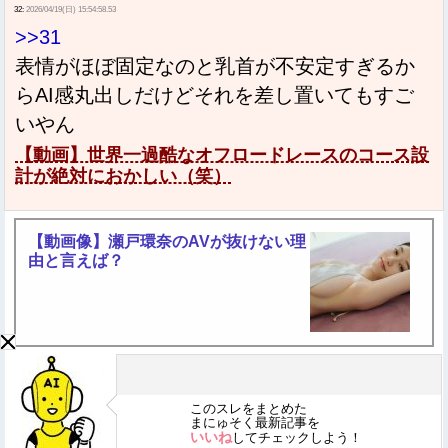
32:
2026/04/19(日) 15:54:58.53
>>31
表情がほぼ固定なのと乳首が不安定すぎるか
らAI感丸出しだけどそれを差し置いてもすご
いやん
【動画】世界一過酷なオフロードレースのコース設
計が絶対におかしい（笑）
【動画像】瀬戸環奈のAVが抜けない理
由と言えば？
このスレをまとめた
まにゅそく最新記事を
いいね
してチェックしよう！