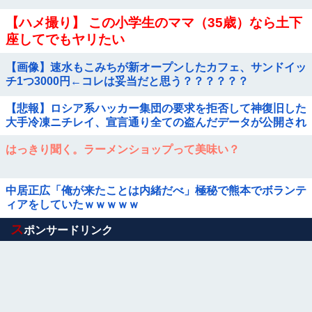
【ハメ撮り】 この小学生のママ（35歳）なら土下
座してでもヤリたい
【画像】速水もこみちが新オープンしたカフェ、サンドイッ
チ1つ3000円←コレは妥当だと思う？？？？？？
【悲報】ロシア系ハッカー集団の要求を拒否して神復旧した
大手冷凍ニチレイ、宣言通り全ての盗んだデータが公開され
る
はっきり聞く。ラーメンショップって美味い？
中居正広「俺が来たことは内緒だべ」極秘で熊本でボランテ
ィアをしていたｗｗｗｗｗ
Powered by livedoor 相互RSS
ス
ポンサードリンク