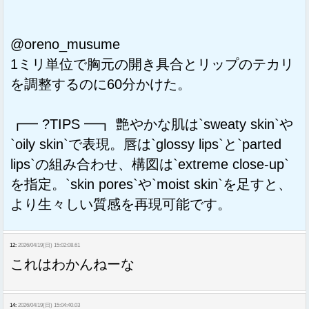
@oreno_musume
1ミリ単位で胸元の開き具合とリップのテカリ
を調整するのに60分かけた。
┏━ ?TIPS ━┓ 艶やかな肌は`sweaty skin`や
`oily skin`で表現。唇は`glossy lips`と`parted
lips`の組み合わせ、構図は`extreme close-up`
を指定。`skin pores`や`moist skin`を足すと、
より生々しい質感を再現可能です。
12:
2026/04/19(日) 15:02:08.61
これはわかんねーな
14:
2026/04/19(日) 15:04:40.03