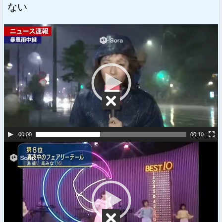
ない
動
画
プ
レ
ー
ヤ
ー
00:00
00:10
動
画
プ
レ
ー
ヤ