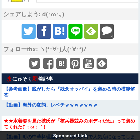
シェアしよう: d(･ω･｡)
4
フォローthx: ヽ(*･∀･)人(･∀･*)ﾉ
ま
新
にゅそく
着記事
【参考画像】脱がしたら『残念オッパイ』を褒める時の模範解
答
【動画】海外の変態、レベチｗｗｗｗｗｗｗ
★★水着姿を見た彼氏が「核兵器並みのボディだね」って褒め
てくれた(´；ω；｀)
Sponsored Link
【動画】町の中華料理屋さん、娘の採用で人気店になってしま