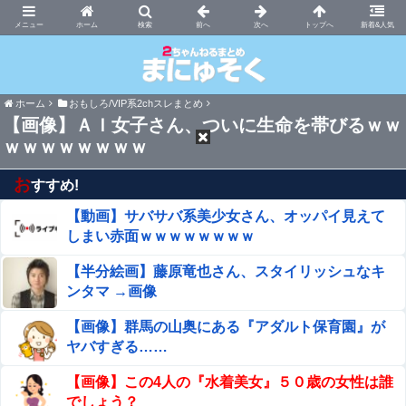
まにゅそく 2chまとめニュース速報VIP
ホーム
新着&人気
ホーム
おもしろ/VIP系2chスレまとめ
【画像】ＡＩ女子さん、ついに生命を帯びるｗｗ
ｗｗｗｗｗｗｗｗ
お
すすめ!
【動画】サバサバ系美少女さん、オッパイ見えて
しまい赤面ｗｗｗｗｗｗｗｗ
【半分絵画】藤原竜也さん、スタイリッシュなキ
ンタマ →画像
【画像】群馬の山奥にある『アダルト保育園』が
ヤバすぎる……
【画像】この4人の『水着美女』５０歳の女性は誰
でしょう？