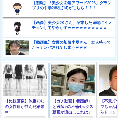
【朗報】『美少女図鑑アワード2026』グラン
プリの中学2年生(14)がこちら！！！
【画像】美少女JKさん、卒業した途端にイメ
チェンしてやらかすｗｗｗｗｗｗｗｗｗｗ
【動画像】女優の加藤小夏さん、友人待って
たらナンパされてしまうｗｗｗ
【比較画像】体重70㎏
【ガチ動画】看護師♀
【不意打
の女性達が並んだ結果
と医師♂の不倫セ○クス
ワちゃん(
⇒
動画が流出…これはア
らドロッ
ウト
た結果