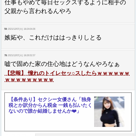
仕事もやめて毎日セックスするように相手の
父親から言われるんやろ
59:
2021/12/07(火) 18:24:04.06
嫉妬や、これだけははっきりしとる
78:
2021/12/07(火) 18:26:52.57
嘘で固めた家の住心地はどうなんやろなぁ
【悲報】 憧れのトイレセッ○スしたらｗｗｗｗｗｗ
ｗｗｗｗｗｗｗｗｗ
【条件あり】セクシー女優さん「独身
税とか訳分からん税金 一銭も払いたく
ないので誰か結婚しませんか❤️」