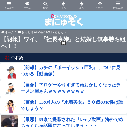
まにゅそく 2chまとめニュース速報VIP
ホーム
新着&人気
ホーム
おもしろ/VIP系2chスレまとめ
【朗報】ワイ、『社長令嬢』と結婚し無事勝ち組
へ！！
お
すすめ!
【朗報】ガチの『ボーイッシュ巨乳』、ついに見
つかる【動画像】
【画像】ヱロゲーやりすぎて頭おかしくなったラ
ーメン屋さんｗｗｗｗｗｗｗｗ
【画像】この4人の『水着美女』５０歳の女性は誰
でしょう？
【最悪】東京で撮影された『レ●プ動画』海外でめ
ちゃくちゃ話題になってしまう・・・