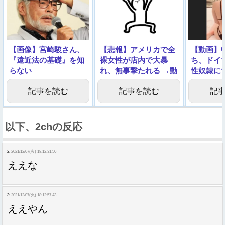
【画像】宮崎駿さん、
【悲報】アメリカで全
【動画】
『遠近法の基礎』を知
裸女性が店内で大暴
ち、ドイ
らない
れ、無事撃たれる →動
性奴隷に
画像
功
記事を読む
記事を読む
記
以下、2chの反応
2:
2021/12/07(火) 18:12:31.50
ええな
3:
2021/12/07(火) 18:12:57.43
ええやん