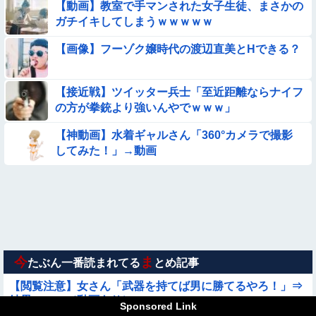
亡……
【動画】教室で手マンされた女子生徒、まさかの
ガチイキしてしまうｗｗｗｗｗ
【動画】広島に落とされた『原子爆弾』の『再現動画』がこち
ら・・・
【画像】フーゾク嬢時代の渡辺直美とHできる？
【画像】夏のバイクがヤバすぎるｗｗｗｗｗ
【接近戦】ツイッター兵士「至近距離ならナイフ
【画像】プールに来てた水着JCたち どの娘を選ぶの？
の方が拳銃より強いんやでｗｗｗ」
★【画像】この飲み物覚えてるやつ0人説
【神動画】水着ギャルさん「360°カメラで撮影
してみた！」→動画
【衝撃】ガチで『意識高い無能』が好きなワードと言えば？
【動画】中国の『上級の暮らし』がコレらしい
【経済正体】中国の自動車販売量の『水増し方法』がこちらｗ
ｗｗｗｗｗｗｗ
今
ま
たぶん一番読まれてる
とめ記事
【閲覧注意】女さん「武器を持てば男に勝てるやろ！」⇒
結果・・・（動画あり）
Sponsored Link