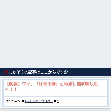
ま
にゅそくの記事はここからですお
【朗報】ワイ、『社長令嬢』と結婚し無事勝ち組
へ！！
2026/4/22
おもしろ/VIP系2chスレ
1