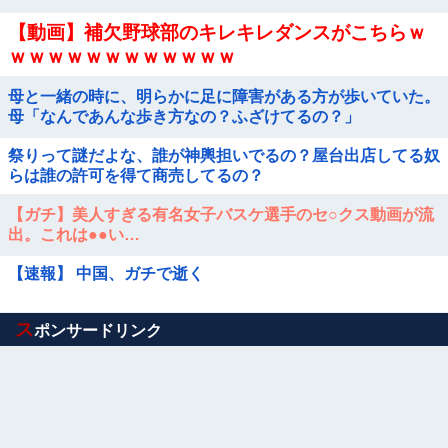
【動画】補欠野球部のキレキレダンスがこちらｗ
ｗｗｗｗｗｗｗｗｗｗｗｗ
母と一緒の時に、明らかに足に障害がある方が歩いていた。
母「なんであんな歩き方なの？ふざけてるの？」
祭りって謎だよな、誰が神輿担いでるの？屋台出店してる奴
らは誰の許可を得て商売してるの？
【ガチ】美人すぎる有名女子バスケ選手のセ○クス動画が流
出。これは●●い…
【速報】 中国、ガチで逝く
Powered by livedoor 相互RSS
ス
ポンサードリンク