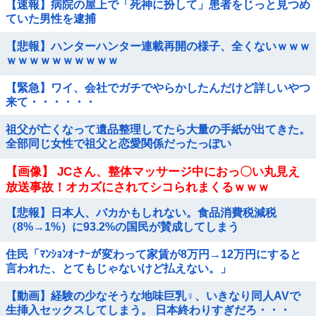
【速報】病院の屋上で「死神に扮して」患者をじっと見つめ
ていた男性を逮捕
【悲報】ハンターハンター連載再開の様子、全くないｗｗｗ
ｗｗｗｗｗｗｗｗｗｗ
【緊急】ワイ、会社でガチでやらかしたんだけど詳しいやつ
来て・・・・・・
祖父が亡くなって遺品整理してたら大量の手紙が出てきた。
全部同じ女性で祖父と恋愛関係だったっぽい
【画像】 JCさん、整体マッサージ中におっ〇い丸見え
放送事故！オカズにされてシコられまくるｗｗｗ
【悲報】日本人、バカかもしれない。食品消費税減税
（8%→1%）に93.2%の国民が賛成してしまう
住民「ﾏﾝｼｮﾝｵｰﾅｰが変わって家賃が8万円→12万円にすると
言われた、とてもじゃないけど払えない。」
【動画】経験の少なそうな地味巨乳♀、いきなり同人AVで
生挿入セックスしてしまう。 日本終わりすぎだろ・・・