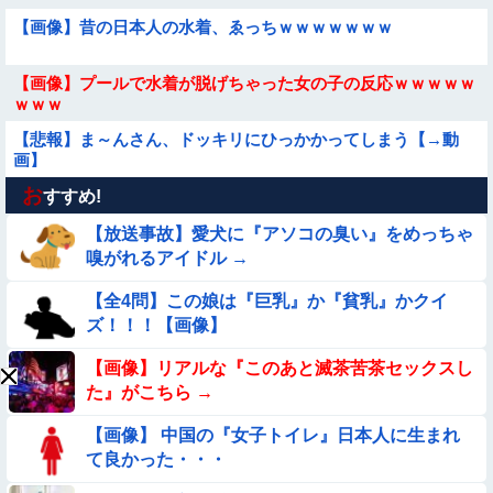
【画像】昔の日本人の水着、ゑっちｗｗｗｗｗｗｗ
【画像】プールで水着が脱げちゃった女の子の反応ｗｗｗｗｗ
ｗｗｗ
【悲報】ま～んさん、ドッキリにひっかかってしまう【→動
画】
お
【画像】アキバに美脚の痴女バニー集団襲来ｗｗｗｗｗｗｗｗ
すすめ!
ｗｗ
【放送事故】愛犬に『アソコの臭い』をめっちゃ
【画像】女幽霊さん、セクシー女優デビュー！！！
嗅がれるアイドル →
【全4問】この娘は『巨乳』か『貧乳』かクイ
【ロマン】世界を動かした暗号ランキング
ズ！！！【画像】
【画像】この美人ママ、脱いだら凄い・・・
【画像】リアルな『このあと滅茶苦茶セックスし
た』がこちら →
【画像】日本のえちえち女性犯罪者ｗｗｗｗｗｗｗ
【画像】 中国の『女子トイレ』日本人に生まれ
て良かった・・・
【動画】 女子中学生さん、タクシー運ちゃんに感電させられ死