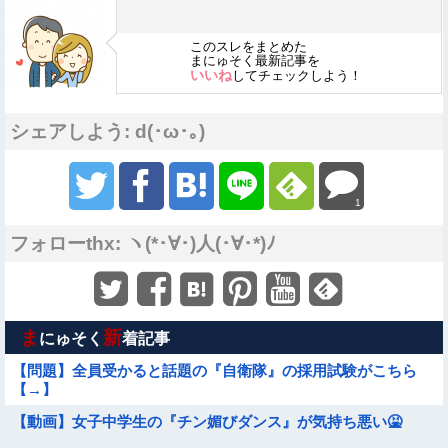
このスレをまとめた
まにゅそく最新記事を
いいね
してチェックしよう！
シェアしよう: d(･ω･｡)
1
フォローthx: ヽ(*･∀･)人(･∀･*)ﾉ
ま
新
にゅそく
着記事
【問題】全員受かると話題の『自衛隊』の採用試験がこちら
【→】
【動画】女子中学生の『チン媚びダンス』が気持ち悪い🤮