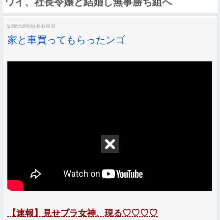
ワイ、社長令嬢と結婚し無事勝ち組へ
1:
2021/12/07(火) 18:12:00.52
家と車買ってもらったンゴ
【速報】見せブラ女神、現る♡♡♡♡