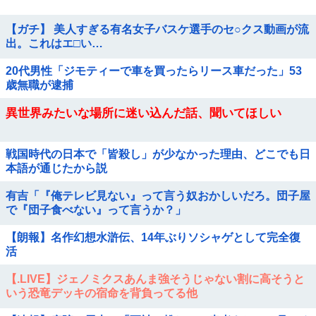
【ガチ】 美人すぎる有名女子バスケ選手のセ○クス動画が流
出。これはエ□い…
20代男性「ジモティーで車を買ったらリース車だった」53
歳無職が逮捕
異世界みたいな場所に迷い込んだ話、聞いてほしい
戦国時代の日本で「皆殺し」が少なかった理由、どこでも日
本語が通じたから説
有吉「『俺テレビ見ない』って言う奴おかしいだろ。団子屋
で『団子食べない』って言うか？」
【朗報】名作幻想水滸伝、14年ぶりソシャゲとして完全復
活
【.LIVE】ジェノミクスあんま強そうじゃない割に高そうと
いう恐竜デッキの宿命を背負ってる他