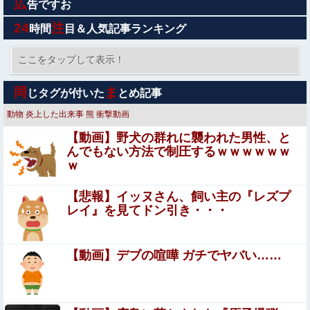
広
AI生成動画、ガチのマジで違和感が完全に消え去ってしま
告ですお
う
24
注
時間
目＆人気記事ランキング
京大病院、脳腫瘍摘出手術で誤って腫瘍の無い部位を摘
出 脳幹など損傷受け植物状態に
ここをタップして表示！
義母「服装が失礼よ」私「お互い様ですよね～」今までイ
同
ま
じタグが付いた
とめ記事
ビられ続けてきた私が義姉の披露宴で大暴れｗｗ義親族に
「ひっぱたきますよ」と釘を刺したったｗｗｗ
動物
炎上した出来事
熊
衝撃動画
【動画】 ”別れさせ屋” のセ○クス、凄すぎるｗｗｗ そり
【動画】野犬の群れに襲われた男性、と
ゃ肉便器に堕ちるわｗｗｗ
んでもない方法で制圧するｗｗｗｗｗｗ
ｗ
【閲覧注意】アフリカで ”魔女狩り” され死亡した女子、
とんでもなく●●い体してると話題に
【悲報】イッヌさん、飼い主の『レズプ
【閲覧注意】やべぇレ●プ動画、発見される…（※ 無修正
レイ』を見てドン引き・・・
注意）
【閲覧注意】やべぇレ●プ動画、発見される…（※ 無
【動画】デブの喧嘩 ガチでヤバい……
修正注意）
【ウマ娘】各ウマ娘が弱そうな場所