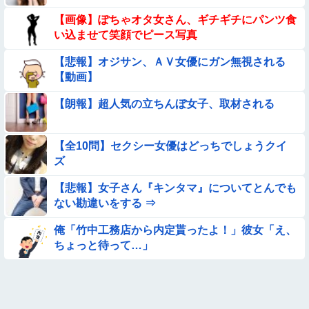
★★同格のように語られてるけど実際は『雲泥の差』があるも
【画像】ぽちゃオタ女さん、ギチギチにパンツ食
のと言えば？
い込ませて笑顔でピース写真
【動画】ピザ屋のバイト女、クッソせこい『ツマミ食い』をし
【悲報】オジサン、ＡＶ女優にガン無視される
て炎上
【動画】
★★水着姿を見た彼氏が「核兵器並みのボディだね」って褒め
てくれた(´；ω；｀)
【朗報】超人気の立ちんぼ女子、取材される
【画像】女さん「彼氏が強制わいせつで捕まって謝罪の手紙が
来た」ﾊﾟｼｬｯ
【全10問】セクシー女優はどっちでしょうクイ
【動画】白人「日本で一番美味い食べ物はこれな、試してみ
ズ
ろ！飛ぶぞ」
【悲報】女子さん『キンタマ』についてとんでも
【動画】南米系のデカパイぽっちゃり女さん、配信がヱ口すぎ
ない勘違いをする ⇒
ｗｗｗｗｗｗｗ
【悲報】昭和世代さん、「1時間弱」は1時間に満たない、「1
俺「竹中工務店から内定貰ったよ！」彼女「え、
時間強」は1時間＋αだと思ってる😭
ちょっと待って…」
【朗報】メンヘラ女の子、可愛すぎると話題にｗｗｗｗｗｗｗ
ｗｗｗｗ
【悩み相談】昭和の高1女子さん、夏の体験談ｗｗｗｗｗｗｗ