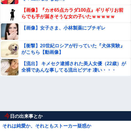
【画像】『カオ65点カラダ100点』ギリギリお前
らでも手が届きそうな女の子いたｗｗｗｗｗ
【画像】女子さま、小林製薬にブチギレ
【衝撃】20世紀ロシアが行っていた『犬体実験』
がこちら【動画像】
【流出】 キメセク逮捕された美人女優（22歳）が
全裸であんな事してる流出ビデオ 凄い・・・
今
日の出来事とか
それは純愛か、それともストーカー疑惑か