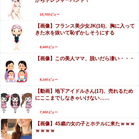
からトレジャーハント！
【動画】世界一過酷なオフロードレースのコース
【放送事故】フジテレビ、女子大生を大量投入して闇深エ
設計が絶対におかしい（笑）
ロ番組ｗｗｗｗ
10,700ビュー
エロ漫画『黒髪女子をとにかく愛でたい』をraw
赤紙を貰った息子「うあぁ…やっぱり怖えぇ」母親「あん
【画像】フランス美少女JK(16)、胸に入って
やhitomiを使わずに無料で読む方法│青色観測所
たぁ…」←こういう時代があったという事実
きた水を抜いて恥ずかしそうにする
【第4弾】FANZA「50％OFFキャンペーン」開
アップルVSマイクロソフトならどっちが強いんや？
催！遂に明日10時まで！まだ間に合う注目作品は
8,400ビュー
こちら！！！
【画像】この美人ママ、脱いだら凄い・・・
【閲覧注意】やべぇレ●プ動画、発見される…（※
隣に住んでる義弟嫁が私に張り合いたがる。「海外どこ行
無修正注意）
った？」と聞いては私が行ってないところへ行き「幼稚園
どこに入れる？習い事は？」と根掘り葉掘り
【珍事】サッカーの試合が原因で交通事故が起き
【画像】妹さん、ブラジャーだけでくつろいでしまうｗｗ
8,100ビュー
ｗwｗｗｗｗｗｗｗｗ❤
てしまう。
【動画】地下アイドルさん(17)、売れるため
【画像】あだち充、タッチの上杉達也が浅倉南に告白
にここまでしなきゃいけない……
したシーンを完全再現wwwwwww
7,900ビュー
【朗報】AKBメンバーのグルメ＆温泉＆プールロケ番組ｷﾀ
━━━━━(ﾟ∀ﾟ)━━━━━━ !!!!!【AKB48工藤華純・迫
【画像】45歳の女の子とホテルに来たｗｗｗ
由芽実】
ｗｗｗｗ
Sponsored Link