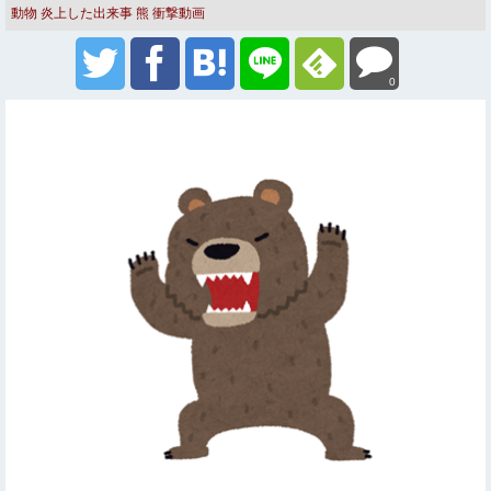
動物
炎上した出来事
熊
衝撃動画
0