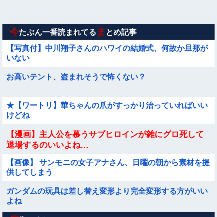
ｗ
【動画】海外の変態、レベチｗｗｗｗｗｗｗ
今
ま
たぶん一番読まれてる
とめ記事
【写真付】中川翔子さんのハワイの結婚式、何故か旦那が
いない
お高いテント、盗まれそうで怖くない？
★【ワートリ】華ちゃんの爪がすっかり治っていればいい
けどね
【漫画】主人公を慕うサブヒロインが雑にグロ死して
退場するのいいよね…
【画像】 サンモニの女子アナさん、日曜の朝から素材を提
供してしまう
ガンダムの玩具は差し替え変形より完全変形する方がいい
よね