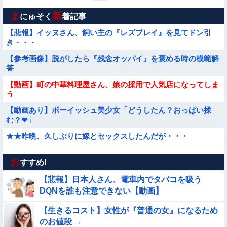
ま
新
にゅそく
着記事
【悲報】イッヌさん、飼い主の『レズプレイ』を見てドン引
き・・・
【参考画像】脱がしたら『残念オッパイ』を褒める時の模範解
答
【動画】町の中華料理屋さん、娘の採用で人気店になってしま
う
【動画あり】ボーイッシュ美少女「どうしたん？おっぱい揉
む？❤」
★★昨晩、久しぶりに嫁とセックスしたんだが・・・
お
◉★日本の結婚式のこのルール 外国人は笑うらしいな
すすめ!
【悲報】日本人さん、電車内でタバコを吸う
【動画】野犬の群れに襲われた男性、とんでもない方法で制圧
DQNを誰も注意できない【動画】
するｗｗｗｗｗｗｗ
【生きるコスト】女性が『普通の女』になるため
【要審議】４歳娘が描いたママのお尻ｗｗｗｗｗ【画像】
のお値段 →