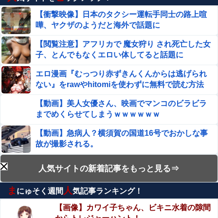
チギレ→スタジオ誰も反論できず沈黙w
【衝撃映像】日本のタクシー運転手同士の路上喧
嘩、ヤクザのようだと海外で話題に
｢真夏の全国ツアー 2026 福岡公演 day2・吉田綾乃クリス
ティー卒業セレモニー｣ セットリストがコチラ！！！【乃
【閲覧注意】アフリカで 魔女狩り され死亡した女
木坂46】他
【画像】アメリカの最新ラブドールのラインナップがヤバ
子、とんでもなくエロい体してると話題に
いwwwwwwwww
エロ漫画『むっつり赤ずきんくんからは逃げられ
【画像】YOASOBIの幾田りらさん、胸の膨らみが性的す
ない』をrawやhitomiを使わずに無料で読む方法
ぎたwwwwwww他
│AX
【動画】美人女優さん、映画でマンコのビラビラ
【火事場泥棒】この猛暑で被災に苦しむ熊本の被災地から
までめくらせてしまうｗｗｗｗｗｗ
エアコン室外機を窃盗する極悪人が現れる 熊本県警が無職
47歳を逮捕
【動画】急病人？横須賀の国道16号でおかしな事
シカホワ村上宗隆（81試合 .237 26 53 出塁率.370 長打
故が撮影される。
率.540 ops.910 119三振） ←率直な印象他
女子プロレスラーさん、地上波番組で胸元ぱっく
人気サイトの新着記事をもっと見る⇒
【動画】 ノーパン女さん、激写されてしまうｗｗｗwｗｗ
り・・・（※画像あり）
ｗｗｗｗｗｗ❤
ま
人
にゅそく週間
気記事ランキング！
エロ漫画『のの香とこーちゃん～ち〇ち〇こわい
SNSで知り合ったJK10人とS●Xしてハメ撮り770本撮った
～』をrawやhitomiを使わずに無料で読む方法│月
イケメン逮捕wwwwwwwwwwwwwww
【画像】カワイ子ちゃん、ビキニ水着の隙間
の負け犬