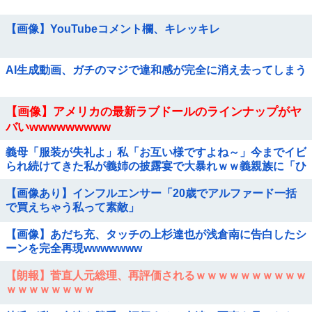
【画像】YouTubeコメント欄、キレッキレ
AI生成動画、ガチのマジで違和感が完全に消え去ってしまう
【画像】アメリカの最新ラブドールのラインナップがヤ
バいwwwwwwwww
義母「服装が失礼よ」私「お互い様ですよね～」今までイビ
られ続けてきた私が義姉の披露宴で大暴れｗｗ義親族に「ひ
っぱたきますよ」と釘を刺したったｗｗｗ
【画像あり】インフルエンサー「20歳でアルファード一括
で買えちゃう私って素敵」
【画像】あだち充、タッチの上杉達也が浅倉南に告白したシ
ーンを完全再現wwwwwww
【朗報】菅直人元総理、再評価されるｗｗｗｗｗｗｗｗｗｗ
ｗｗｗｗｗｗｗｗ