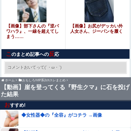
【画像】 J Kダンス部、なぜか部員の８割が巨 乳で揺れま
くりなんだがｗｗｗｗｗｗｗｗｗｗ（動画あり）
山崎怜奈のファンクラブ、新たに入会すると会員番号3700
【画像】部下さんの『逆パ
【画像】お尻がデッカい外
台後半になる模様wwwww
ワハラ』、一線を超えてし
人女さん、ジーパンを履く
まう……
｢真夏の全国ツアー 2026 福岡公演 day2・吉田綾乃クリス
ティー卒業セレモニー｣ セットリストがコチラ！！！【乃
こ
反
木坂46】
のまとめ記事への
応
最新の日本人が減り、外国人が増えた街市ランキングをご
覧下さい→5位川口市、4位京都市、ではトップ3は❓
コメントおいてって(´・ω・`)
スポーツにもに打ち込んで結構いい高校、国立大
ホーム
おもしろ/VIP系2chスレまとめ
までいったのになんであんなんなっちゃったんだ
【動画】崖を登ってくる『野生クマ』に石を投げ
ろ
た結果
「勧誘電話に暴言吐いてストレス解消してるｗｗ」とかい
う無謀すぎる同僚！住所や個人情報を握られてる恐怖すら
お
すすめ!
理解できない頭の弱さに絶句
【グラブル】カイムとテレサでだいぶソロモナスのノリ違
◆女性器◆の『全容』がコチラ →画像
うって本当？
【消費税1%になったら】 町のお弁当屋さん「申し訳ない