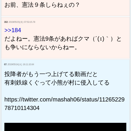
お前、憲法９条しらねぇの？
302:
2019/05/15(水) 07:53:15.78
>>184
だよねー。憲法9条があればクマ（´(ｪ)｀）と
も争いにならないからねー。
67:
2019/05/14(火) 16:11:10.64
投降者がもう一つ上げてる動画だと
有刺鉄線くぐって小熊が村に侵入してる
https://twitter.com/mashah06/status/11265229
78710114304