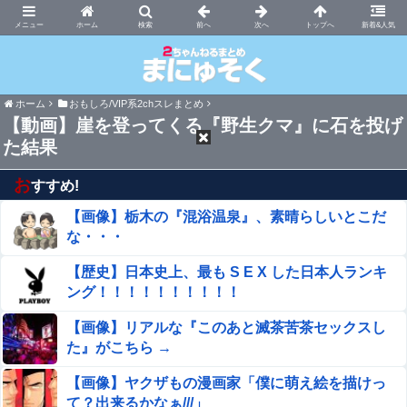
まにゅそく 2chまとめニュース速報VIP
ホーム
新着&人気
ホーム
おもしろ/VIP系2chスレまとめ
【動画】崖を登ってくる『野生クマ』に石を投げ
た結果
お
すすめ!
【画像】栃木の『混浴温泉』、素晴らしいとこだ
な・・・
【歴史】日本史上、最も S E X した日本人ランキ
ング！！！！！！！！！！
【画像】リアルな『このあと滅茶苦茶セックスし
た』がこちら →
【画像】ヤクザもの漫画家「僕に萌え絵を描けっ
て？出来るかなぁ///」