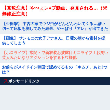
こってしまう…
【閲覧注意】やべぇレ●プ動画、発見される…（※
無修正注意）
【※衝撃】 中古の家でウジ虫がどんどんわいてくる→思い
切って床板を剥してみた結果、やっぱり『アレ』が出てきた
【画像】 サンモニの女子アナさん、日曜の朝から素材を提
供してしまう
【ホロライブ】常闇トワ新衣装お披露目ミニライブ！お笑い
芸人みたいなリアクションをするトワ様他
お前らがメイドイン韓国で認めてるもの 「キムチ」あと3つ
は？
Powered by livedoor 相互RSS
ス
ポンサードリンク