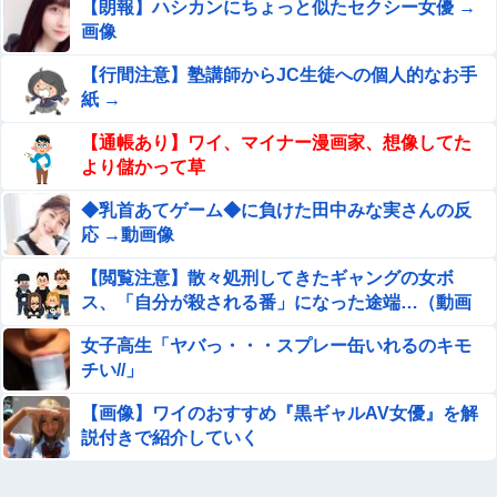
【朗報】ハシカンにちょっと似たセクシー女優 →
がその分商品代を値上げして店頭価格を変えない」
画像
移民反対派に聞きたいんやが
【行間注意】塾講師からJC生徒への個人的なお手
紙 →
彼女にストゼロ飲ませながらセッ○スしたらこうなるｗ
【通帳あり】ワイ、マイナー漫画家、想像してた
ｗｗ
より儲かって草
ひろゆき「性欲弱い人は仕事も頑張らないので貧乏人多
◆乳首あてゲーム◆に負けた田中みな実さんの反
い」
応 →動画像
【画像】 滋賀の可愛すぎる学生さん、甲子園で発見される
【閲覧注意】散々処刑してきたギャングの女ボ
ス、「自分が殺される番」になった途端…（動画
【動画】世界一過酷なオフロードレースのコース設計が絶
あり）
女子高生「ヤバっ・・・スプレー缶いれるのキモ
対におかしい（笑）
チい//」
【動画】 美人女優さん、映画でマ○コのビラビラまでめく
らせてしまうｗｗｗｗｗｗ
【画像】ワイのおすすめ『黒ギャルAV女優』を解
説付きで紹介していく
【衝撃映像】日本のタクシー運転手同士の路上喧嘩、ヤク
ザのようだと海外で話題に