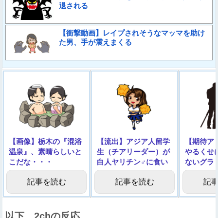
退される
【衝撃動画】レイプされそうなマッマを助け
た男、手が震えまくる
【画像】栃木の『混浴
【流出】アジア人留学
【期待ア
温泉』、素晴らしいと
生（チアリーダー）が
やるくせ
こだな・・・
白人ヤリチン♂に食い
ないグラ
荒らされる動画、エロ
記事を読む
記事を読む
記
い
以下、2chの反応