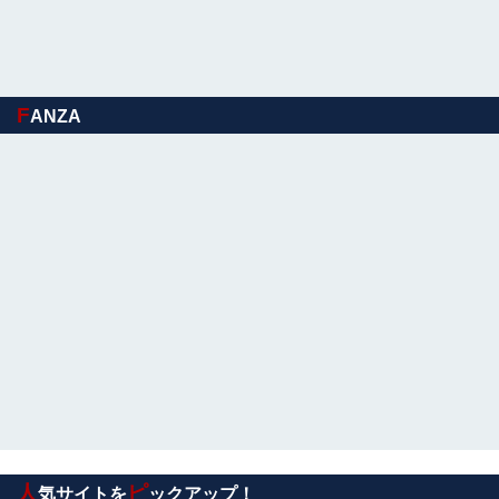
【驚愕】sexしながら女の腋舐めたらｗｗｗｗｗｗｗｗｗ
ｗｗｗｗｗ
女性「増えるワカメを大量に食べて水を飲むと腹が膨らむ
って本当？実際にやってみるわ」 → 腹がどんどん膨らん
F
ANZA
で… うわぁあああああああ他
【衝撃】熊本空港、全国で最も米軍機が来る空港になって
いた
【閲覧注意】アフリカで ”魔女狩り” され死亡した女子、
とんでもなくエロい体してると話題に
【味わえ！怒りのタッグバトル！】角醒ハンター オメガホ
ーン 第３話 感想まとめ
【動画】 美人女優さん、映画でマ●コのビラビラまでめく
らせてしまうｗｗｗｗｗｗ
【画像】TWICE・モモ(30)、またしてもエチエチ
ボデーを披露wwwwwwwwww
人
ピ
【動画】ホリエモン、移民受け入れ反対派の若者にブ
気サイトを
ックアップ！