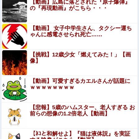
【動画】広島に落とされた『原子爆弾』
の『再現動画』がこちら・・・
【動画】大橋未歩アナ(全盛期)で精通したヤツはちょっと
来い！
お前らがメイドイン韓国で認めてるもの 「キムチ」あと3
【動画】 女子中学生さん、タクシー運ち
つは？
ゃんに感電させられ死亡……
【画像あり】居酒屋「6人で長居して会計4939
円！喋りたいだけなら公園に行ってくれ（怒」
【挑戦】12歳少女「燃えてみた！」【画
像】
【画像】小学生クソガキ「愛子！卒業したんやろ？大学
ニュースで見たわ」→結果wwwwwwww
【動画】可愛すぎるカエルさんが話題に
ワイ、「着衣おっばい」でしか抜けない体質になってしま
ｗｗｗｗｗｗｗｗ
うｗｗｗｗｗ
【驚愕】PTA会長「PTA参加拒否した親へ最終警告。こう
【悲報】5歳のハムスター、老人すぎる お
なってもいい？」←コレはどっちが悪いのか？大論争が巻
前らの想像の1.2倍老人【動画】
き起こってしまう…
【画像あり】インフルエンサー「20歳でアルファード一括
で買えちゃう私って素敵」
【ﾈｺと和解せよ】『猫は液体説』を実証