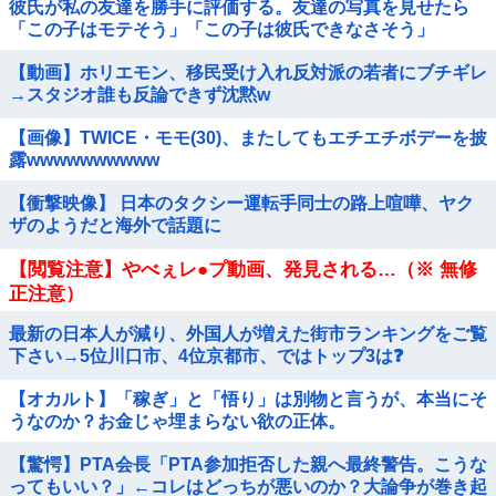
彼氏が私の友達を勝手に評価する。友達の写真を見せたら
「この子はモテそう」「この子は彼氏できなさそう」
【動画】ホリエモン、移民受け入れ反対派の若者にブチギレ
→スタジオ誰も反論できず沈黙w
【画像】TWICE・モモ(30)、またしてもエチエチボデーを披
露wwwwwwwwww
【衝撃映像】 日本のタクシー運転手同士の路上喧嘩、ヤク
ザのようだと海外で話題に
【閲覧注意】やべぇレ●プ動画、発見される…（※ 無修
正注意）
最新の日本人が減り、外国人が増えた街市ランキングをご覧
下さい→5位川口市、4位京都市、ではトップ3は❓
【オカルト】「稼ぎ」と「悟り」は別物と言うが、本当にそ
うなのか？お金じゃ埋まらない欲の正体。
【驚愕】PTA会長「PTA参加拒否した親へ最終警告。こうな
ってもいい？」←コレはどっちが悪いのか？大論争が巻き起