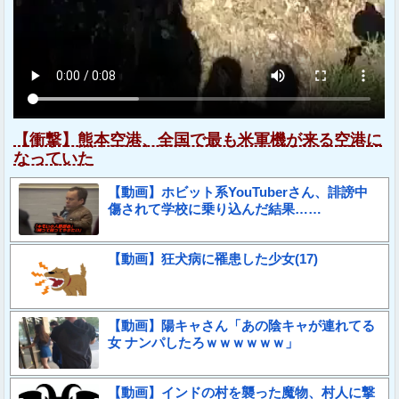
【衝撃】熊本空港、全国で最も米軍機が来る空港に
なっていた
【動画】ホビット系YouTuberさん、誹謗中
傷されて学校に乗り込んだ結果……
【動画】狂犬病に罹患した少女(17)
【動画】陽キャさん「あの陰キャが連れてる
女 ナンパしたろｗｗｗｗｗｗ」
【動画】インドの村を襲った魔物、村人に撃