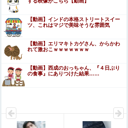
元子役の紫堂るいの競泳水着お●ぱいポロリ具合がエ□い
する映像がこちら【動画】
【悲報】中国の街並み、日本に汚染されすぎて終わ
【動画】インドの本格ストリートスイー
る・・・
ツ、これはマジで美味そうな雰囲気
「私達が原爆ドーム前をあけ渡せば核戦争が始まってしま
う」と訴える市民団体、それを聞いた被爆3世の人が……
【動画】エリマキトカゲさん、からかわ
れて激おこｗｗｗｗｗｗｗ
【朗報】菅直人元総理、再評価されるｗｗｗｗｗｗｗｗｗ
ｗｗｗｗｗｗｗｗｗ
【動画】西成のおっちゃん、『４日ぶり
【画像】 こういうパンツってエ□いよなｗｗｗ
の食事』にありつけた結果……
【動画】美人女優さん、映画でマンコのビラビラまでめく
らせてしまうｗｗｗｗｗｗ
【動画】甲子園の女性審判、大誤審で炎上
エロ漫画『むっつり赤ずきんくんからは逃げられない』を
rawやhitomiを使わずに無料で読む方法│AX