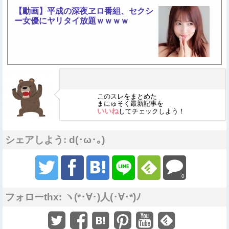
【動画】平成の深夜ヱロ番組、セクシ
ー女優にヤリタイ放題ｗｗｗｗ
このスレをまとめた
まにゅそく最新記事を
いいね
してチェックしよう！
シェアしよう: d(･ω･｡)
0
フォローthx: ヽ(*･∀･)人(･∀･*)ﾉ