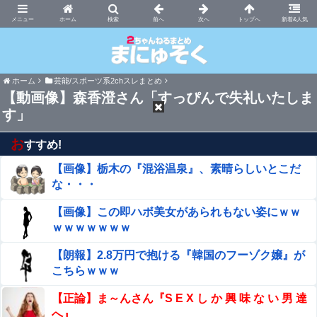
まにゅそく 2chまとめニュース速報VIP
ホーム
新着&人気
ホーム
芸能/スポーツ系2chスレまとめ
【動画像】森香澄さん「すっぴんで失礼いたしま
す」
お
すすめ!
【画像】栃木の『混浴温泉』、素晴らしいとこだ
な・・・
【画像】この即ハボ美女があられもない姿にｗｗ
ｗｗｗｗｗｗｗ
【朗報】2.8万円で抱ける『韓国のフーゾク嬢』が
こちらｗｗｗ
【正論】ま～んさん『S E X し か 興 味 な い 男 達
へ』