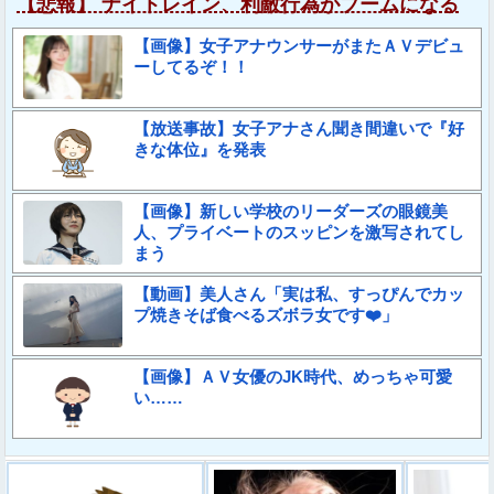
【悲報】 ナイトレイン、利敵行為がブームになる
【画像】女子アナウンサーがまたＡＶデビュ
ーしてるぞ！！
【放送事故】女子アナさん聞き間違いで『好
きな体位』を発表
【画像】新しい学校のリーダーズの眼鏡美
人、プライベートのスッピンを激写されてし
まう
【動画】美人さん「実は私、すっぴんでカッ
プ焼きそば食べるズボラ女です❤️」
【画像】ＡＶ女優のJK時代、めっちゃ可愛
い……