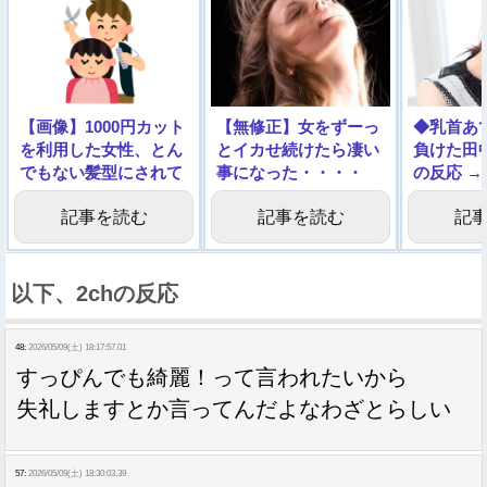
【画像】1000円カット
【無修正】女をずーっ
◆乳首あ
を利用した女性、とん
とイカせ続けたら凄い
負けた田
でもない髪型にされて
事になった・・・・
の反応 
しまう……
記事を読む
記事を読む
記
以下、2chの反応
48:
2026/05/09(土) 18:17:57.01
すっぴんでも綺麗！って言われたいから
失礼しますとか言ってんだよなわざとらしい
57:
2026/05/09(土) 18:30:03.39