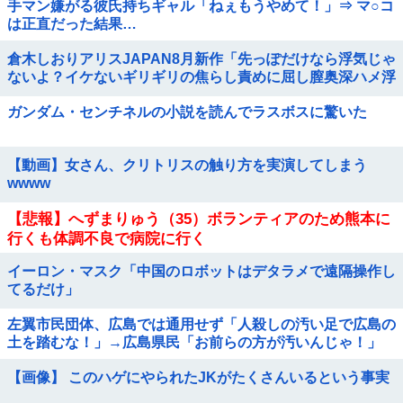
手マン嫌がる彼氏持ちギャル「ねぇもうやめて！」⇒ マ○コ
は正直だった結果…
倉木しおりアリスJAPAN8月新作「先っぽだけなら浮気じゃ
ないよ？イケないギリギリの焦らし責めに屈し膣奥深ハメ浮
気」理性崩壊NTR作品！！
ガンダム・センチネルの小説を読んでラスボスに驚いた
【動画】女さん、クリトリスの触り方を実演してしまう
wwww
【悲報】へずまりゅう（35）ボランティアのため熊本に
行くも体調不良で病院に行く
イーロン・マスク「中国のロボットはデタラメで遠隔操作し
てるだけ」
左翼市民団体、広島では通用せず「人殺しの汚い足で広島の
土を踏むな！」→広島県民「お前らの方が汚いんじゃ！」
「ワシらが広島県民じゃ」
【画像】 このハゲにやられたJKがたくさんいるという事実