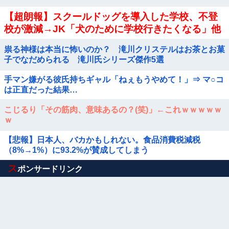
【超朗報】スクールドッグを導入した学校、不登
校が激減→JK「犬のために学校行きたくなる」他
祟る神様は本当に怖いのか？ 滝川クリステルはお茶とお菓
子でなだめられる 滝川氏シリーズ傑作5選
手マン嫌がる彼氏持ちギャル「ねぇもうやめて！」⇒ マ○コ
は正直だった結果…
こじるり「その筋肉、意味あるの？(笑)」←これｗｗｗｗｗ
ｗ
【悲報】日本人、バカかもしれない。食品消費税減税
（8%→1%）に93.2%が賛成してしまう
Powered by livedoor 相互RSS
ス
ポンサードリンク