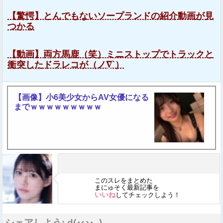
【驚愕】とんでもないソープランドの紹介動画が見
つかる
【動画】両方馬鹿（笑）ミニストップでトラックと
衝突したドラレコが（ノ∇`）
【画像】小6美少女からAV女優になる
までｗｗｗｗｗｗｗｗｗ
このスレをまとめた
まにゅそく最新記事を
いいね
してチェックしよう！
シェアしよう: d(･ω･｡)