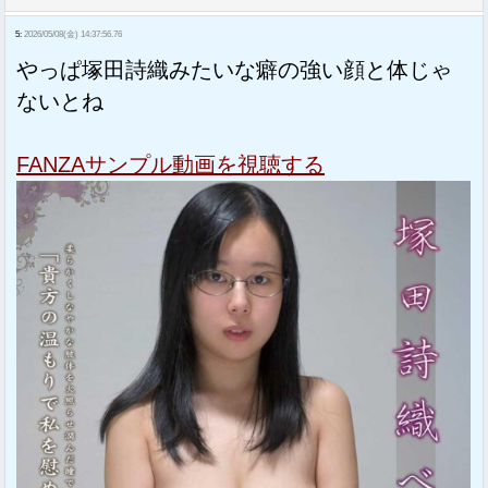
5:
2026/05/08(金) 14:37:56.76
やっぱ塚田詩織みたいな癖の強い顔と体じゃ
ないとね
FANZAサンプル動画を視聴する