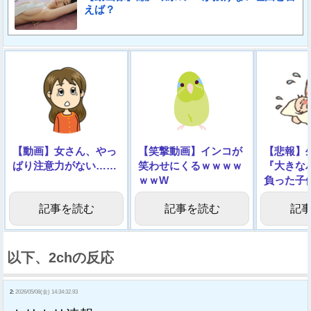
えば？
【動画】女さん、やっ
【笑撃動画】インコが
【悲報】
ぱり注意力がない……
笑わせにくるｗｗｗｗ
『大きな
ｗｗW
負った子
像】
記事を読む
記事を読む
記
以下、2chの反応
2:
2026/05/08(金) 14:34:32.93