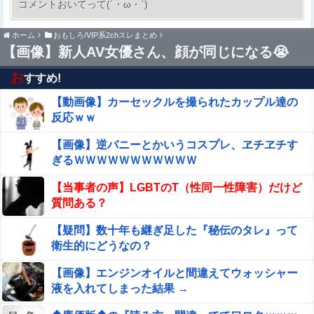
コメントおいてって(´・ω・`)
晒されて学校中の”共有オカズ” にされる
ホーム
おもしろ/VIP系2chスレまとめ
【衝撃】 きゃりーぱみゅぱみゅ 本名をさらりと告白
【画像】新人AV女優さん、顔が同じになる😭
お
すすめ!
参政党・神谷代表、高市政権の食料品減税を「天下の愚
策」と一刀両断
【動画像】カーセックルを撮られたカップル達の
反応ｗｗ
【画像】 JKさん、日本最大級の”水かけ祭り”フェスでお
っ〇ぱい丸見え！大量ぶっかけハプニングｗｗｗ
【画像】逆バニーとかいうコスプレ、ヱチヱチす
ぎるＷＷＷＷＷＷＷＷＷＷＷ
母が亡くなって４年も経つのに母の再婚相手が納骨してく
れない。男「借金で納骨のお金がない」私「それなら私
【当事者の声】LGBTのT（性同一性障害）だけど
が」男「骨は絶対に渡さん！」と追い出された
ギリギリやれるブス巨乳ｗｗｗｗｗｗｗｗｗ （※画像
質問ある？
あり）
【疑問】数十年も継ぎ足した『秘伝のタレ』って
【動画】ロシアの空挺兵、パラシュートが開かずに墜落し
衛生的にどうなの？
てしまう。
【画像】エンジンオイルと間違えてウォッシャー
週間少年ジャンプのグッズ(43億円分)を注文してキャンセ
液を入れてしまった結果 →
ルした32歳女が逮捕
Sponsored Link