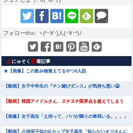
1
フォローthx: ヽ(*･∀･)人(･∀･*)ﾉ
ま
新
にゅそく
着記事
★【画像】この飲み物覚えてるやつ0人説
【動画】女子中学生の『チン媚びダンス』が気持ち悪い🤮
【動画】韓国アイドルさん、ヱチヱチ限界点を超えてしまう
【画像】女子高生「え待って、パパが隣りの車両いる。。。」
【動画】小池栄子似のGカップ女子高生「知らないオジさんに