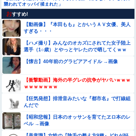
襲われてオッパイ揉まれた」
お
【画像】プールに来てた水着JCたち どの娘を選ぶの？
すすめ!
【動画像】『本田もも』とかいうＡＶ女優、美人
【動画】中国の『上級の暮らし』がコレらしい
すぎる・・・
【ハメ撮り】みんなのオカズにされてた女子陸上
【画像】プールで水着が脱げちゃった女の子の反応ｗｗｗｗｗ
選手（1○歳）とやっとヤレたので晒してくｗｗ
ｗｗｗ
ｗ
【衝撃】ガチで『意識高い無能』が好きなワードと言えば？
【懐古】40年前のグラビアアイドル →画像
【画像】昔の日本人の水着、ゑっちｗｗｗｗｗｗｗ
【衝撃動画】海外の半グレの抗争がヤバいｗｗｗ
ｗｗｗｗｗｗｗ
【動画像】飛行機に『水銀』を持ち込めない理由がこれ【→】
【狂気発想】排泄音みたいな『都市名』で打線組
んだで
【画像】お前らこの超美人が整形か否か判定たのむ！！
【昭和悲報】日本のオッサンを育てたヱロ本のレ
【画像】この美人ママ、脱いだら凄い・・・
ベル →画像
【美意識】女性の『陰毛の整え方9種』どれが好