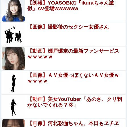
ティション、人手、宿泊施設の不足や、...
【朗報】YOASOBIの『ikuraちゃん激
【悲報】札幌オリンピック、８割が賛成・・・・
似』AV登場wwwwww
福岡県議会「海外旅行じゃない、海外活動だ！」→視
【画像】撮影後のセクシー女優さん
察費2.65億円公開で再炎上ｗｗｗ
彼氏「俺の親は毒親。だから結婚しても一切関わらなくて
いい」私「うん」彼氏「そのかわり俺もお前の親と一切関
【動画】瀬戸環奈の最新ファンサービス
わらない。結婚の挨拶にも行かない」私「えっ」
ｗｗｗｗｗ
【画像】福原遥さん、意外とお胸ある
【有能】政府「トラックはサービスエリア利用有料化すれ
【画像】ＡＶ女優っぽくないＡＶ女優ｗ
ばサボらず走るし流問題解決じゃね？」
ｗｗｗｗ
【朗報】 爆胸の気象予報士さん、NHKから解き
放たれる
【動画】美女YouTuber「あのさ、クリ剥
かないでくれる？💢」
井上清華アナ 透けニットで胸くっきり！！
【画像】河北彩伽ちゃん、本日もヱチヱ
岡田斗司夫「人間の本音としてブサイクを見たら不愉快に