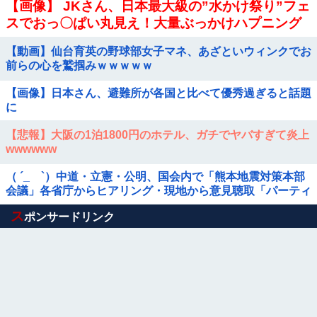
【画像】 JKさん、日本最大級の”水かけ祭り”フェ
スでおっ〇ぱい丸見え！大量ぶっかけハプニング
ｗｗｗ
【動画】仙台育英の野球部女子マネ、あざといウィンクでお
前らの心を鷲掴みｗｗｗｗｗ
【画像】日本さん、避難所が各国と比べて優秀過ぎると話題
に
【悲報】大阪の1泊1800円のホテル、ガチでヤバすぎて炎上
wwwwww
（ ´_ゝ`）中道・立憲・公明、国会内で「熊本地震対策本部
会議」各省庁からヒアリング・現地から意見聴取「パーティ
ション、人手、宿泊施設の不足や、...
Powered by livedoor 相互RSS
ス
ポンサードリンク