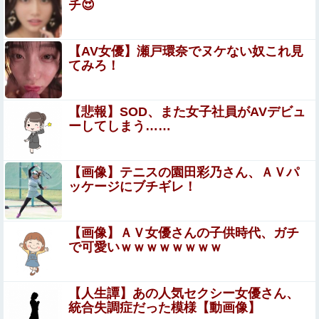
チ😍
なる。この責任をどうとるんだ」
【画像】飯尾夏帆アナ、白いポロシャツから乳房が飛び出
【AV女優】瀬戸環奈でヌケない奴これ見
してしまうｗｗｗｗｗｗｗ他
てみろ！
パパ活不倫を暴露された大物芸人さん(63)、晒されたLINE
が面白すぎるｗｗｗｗｗｗｗｗｗ(画像ｱﾘ)
【悲報】SOD、また女子社員がAVデビュ
【速報】熊本イオンモール、爆発の原因は『これ』の可能
ーしてしまう……
性
【悲報】Amazon、デザイン改悪か
【画像】テニスの園田彩乃さん、ＡＶパ
ッケージにブチギレ！
元【画像】ジャンプの漫画家・西義之先生、エ●チすぎる
「八尺様」の新作エ□漫画を描く
【画像】ＡＶ女優さんの子供時代、ガチ
で可愛いｗｗｗｗｗｗｗｗ
【悲報】射殺されたオッサン、最近母を亡くして精神的シ
ョックを受けていたと判明・・・
【人生譚】あの人気セクシー女優さん、
れいわ新選組、党名変更を発表 新党名は...
統合失調症だった模様【動画像】