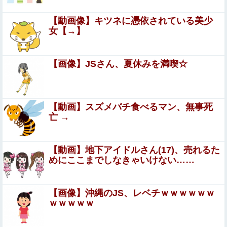
ジャンポケ斎藤と代理人のやりとり、「地獄すぎて完
【動画像】キツネに憑依されている美少
全にコントになってる……」と衝撃を受ける人が続出
女【→】
中
【画像】日本さん、避難所が各国と比べて優秀過ぎると話
題に
【画像】JSさん、夏休みを満喫☆
ストーカーに狙われた女子高生が悲惨…絶対に避けられな
い中出しレ●プGIF画像
嫁がいる前で半ケツ見せて不倫を誘う保育士の永野紬さん
【動画】スズメバチ食べるマン、無事死
亡 →
【動画】福岡の電車、複数の駅で「チンポッ❤」
というアナウンスが流れ大騒ぎwwwwwwwww
【動画】地下アイドルさん(17)、売れるた
めにここまでしなきゃいけない……
【動画】 若手女優「兄とセ○クスシーンするんですか？分
かりました…」
【画像】沖縄のJS、レベチｗｗｗｗｗｗ
今まで賛成派から発言権を奪っていた減税反対派、だが全
ｗｗｗｗｗ
員に発言権が与えられるように方式変更された途端……