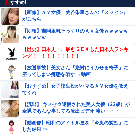
お
すすめ!
想像の10倍エグくてファン全員トラウマに…
【画像】ＡＶ女優、美谷朱里さんの『スッピン』
姪っ子とクレープを買っていたら不審者と間違われ警察沙
がこちら →
汰にｗ必死にかばってくれた姪の一言に泣きそうになった
件←必死の弁明が逆に不憫すぎて草
【朗報】吉岡里帆そっくりのＡＶ女優ｗｗｗｗｗ
【衝撃】陸上自衛隊の22歳陸士長、空き家で『とんでもな
ｗｗｗｗｗ
い事』をしてしまう！！！！！他
【歴史】日本史上、最も S E X した日本人ランキ
日本のフォント企業を買収した海外資本、「なんで自ら売
ング！！！！！！！！！！
上ゼロにするようなことするの」とドン引きするような方
針転換を……他
【放送事故】美女さん『絶対にイカせる椅子』に
太陽光発電所で、銅線およそ2.2トン（時価およそ330
座ってしまい痴態を晒す →動画
万円相当）盗んだなど、ベトナム国籍（無職）２人逮
捕、盗まれた銅線の半分はすでに売却 富山で...
【おすすめ】女子校生役がハマるＡＶ女優を教え
夫さん、妻に「天井のシミ数えてれば終わるでな」と押し
てくれ
倒されて性行為 → 凄いことになるｗｗｗｗｗ
【流出】 キメセク逮捕された美人女優（22歳）が
【画像】小倉ゆうか（元・小倉優香）が水着グラビア復帰
全裸であんな事してる流出ビデオ 凄い・・・
ｗｗｗｗｗ
【動画像】昭和のアイドル達を『今風の髪型』に
Google、Geminiが大赤字、「史上初のマイナスキャッシ
した結果 ⇒
ュフロー」に陥る