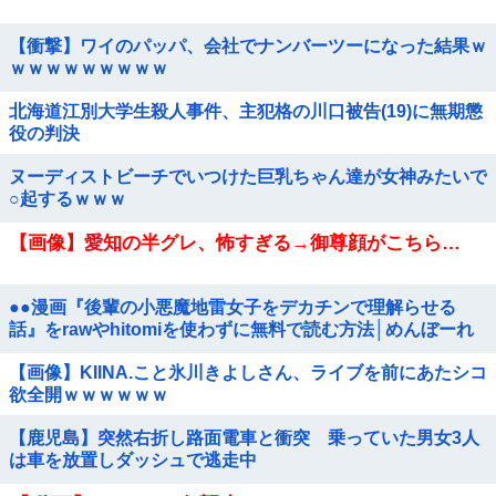
【衝撃】ワイのパッパ、会社でナンバーツーになった結果ｗ
ｗｗｗｗｗｗｗｗｗ
北海道江別大学生殺人事件、主犯格の川口被告(19)に無期懲
役の判決
ヌーディストビーチでいつけた巨乳ちゃん達が女神みたいで
○起するｗｗｗ
【画像】愛知の半グレ、怖すぎる→御尊顔がこちら…
●●漫画『後輩の小悪魔地雷女子をデカチンで理解らせる
話』をrawやhitomiを使わずに無料で読む方法│めんぼーれ
んぽー
【画像】KIINA.こと氷川きよしさん、ライブを前にあたシコ
欲全開ｗｗｗｗｗｗ
【鹿児島】突然右折し路面電車と衝突 乗っていた男女3人
は車を放置しダッシュで逃走中