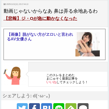
12:
2025/11/12(水) 20:17:44.13
動画じゃないからなあ 鼻は弄る余地あるわ
【悲報】ジ・Oが急に動かなくなった
【画像】脱がない方がヱロいと言われ
るAV女優さん
このスレをまとめた
まにゅそく最新記事を
いいね
してチェックしよう！
シェアしよう: d(･ω･｡)