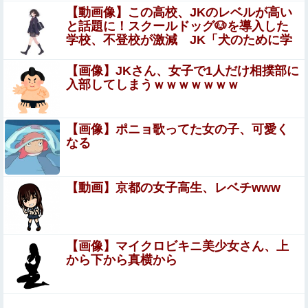
【画像】 影山優佳さん(25)、下着姿であたシコが止まらな
【動画像】この高校、JKのレベルが高い
い
と話題に！スクールドッグ🐶を導入した
学校、不登校が激減 JK「犬のために学
【悲報】大阪で白昼堂々誘拐事件発生
校行きたくなる」
wwwwwwwwwwwwwwwwwwwwwwwwwwwwwwwwwwww
【画像】JKさん、女子で1人だけ相撲部に
【熊本地震】 発生後に居酒屋店内から温泉が吹き出す ←
入部してしまうｗｗｗｗｗｗｗ
これ前触れじゃね？
「ライザのアトリエ」ライザちゃんのフィギュア発売決
【画像】ポニョ歌ってた女の子、可愛く
定！イラストそのままの超クオリティ！？太ももの再現度
なる
が凄ーーい！
大人の色気ムンムンの人妻ちゃんとラブホでハメ撮り素人
画像だぁーｗｗｗ
【動画】京都の女子高生、レベチwww
一ノ瀬美空ちゃん、イワシの三枚おろしに挑戦！！！【乃
木坂46】
【画像】マイクロビキニ美少女さん、上
【画像あり】相澤仁美のケツ
から下から真横から
【悲報】高市早苗に逆らった財務官僚、異例の左遷ｗｗｗ
ｗｗｗｗｗ