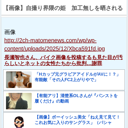
【画像】自撮り界隈の姫 加工無しを晒される
画像
http://2ch-matomenews.com/wp/wp-
content/uploads/2025/12/Xbca591fd.jpg
長瀬智也さん、バイク画像を投稿するも見た目が汚
らしいとネットの女性たちから批判…謝罪
「Hカップ元グラビアアイドルがAVに！？」
有能敵「その人FC2上がりやで」
【有能アリ】清楚系OLさんが『パンストを
履くだけ』の動画
【画像】ボーイッシュ美女「ねえ見て見て！
これお気に入りのサングラス」（パシャ