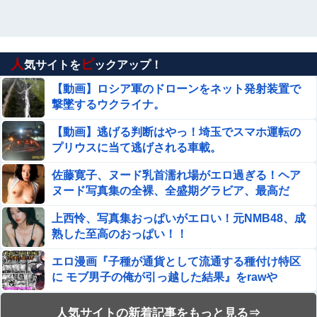
ｗｗｗｗｗｗｗｗｗｗ
【動画】大阪府警のおっさん射殺映像が公開され
る。当然のように無抵抗だったことが発覚
人
ピ
気サイトを
ックアップ！
【画像あり】ディズニーの「おいなり巻（600円）」、
【動画】ロシア軍のドローンをネット発射装置で
卑猥すぎて賛否両論ｗｗｗｗｗ
撃墜するウクライナ。
【閲覧注意】首吊り自殺中に失禁する美少女達の動画を見
【動画】逃げる判断はやっ！埼玉でスマホ運転の
て興奮する男達が存在するらしい…（動画あり）
プリウスに当て逃げされる車載。
【画像】 女子バレー選手、ケツがデカすぎ警報ｗｗｗ
佐藤寛子、ヌード乳首濡れ場がエロ過ぎる！ヘア
ヌード写真集の全裸、全盛期グラビア、最高だ
【画像】本田望結(22)さん、●●化が止まらない様子
わ・・・
上西怜、写真集おっぱいがエロい！元NMB48、成
wwwww
熟した至高のおっぱい！！
【画像】「まんがタイムきらら」ヱロ漫画みたいになるｗ
ｗｗｗｗ
エロ漫画『子種が通貨として流通する種付け特区
に モブ男子の俺が引っ越した結果』をrawや
【悲報】 ロシア、じわじわと逝き始める
hitomiを使わずに無料で読む方法│フリテン堂
【閲覧注意】首吊り自殺中に失禁する美少女達の
人気サイトの新着記事をもっと見る⇒