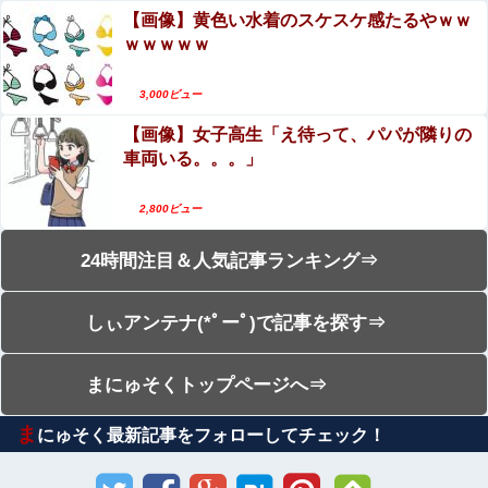
【画像】黄色い水着のスケスケ感たるやｗｗ
ｗｗｗｗｗ
3,000ビュー
【画像】女子高生「え待って、パパが隣りの
車両いる。。。」
2,800ビュー
24時間注目＆人気記事ランキング⇒
しぃアンテナ(*ﾟーﾟ)で記事を探す⇒
まにゅそくトップページへ⇒
ま
にゅそく最新記事をフォローしてチェック！