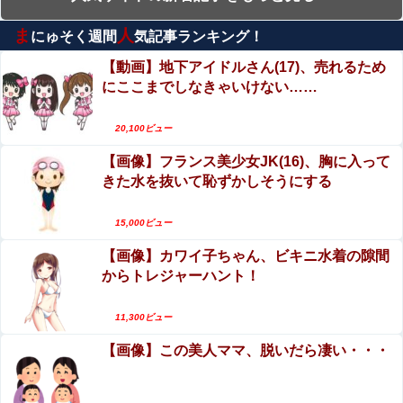
動画を見て興奮する男達が存在するらしい…（動
【悲報】隣家の室外機、限界突破ｗｗｗｗｗｗｗ （※画像
画あり）
ま
人
あり）
にゅそく週間
気記事ランキング！
【動画】若手女優「兄とセ○クスシーンするんです
か？分かりました…」
【動画】地下アイドルさん(17)、売れるため
【動画】ロシア軍のドローンをネット発射装置で撃墜する
にここまでしなきゃいけない……
ウクライナ。
女子生徒「土下座しながらオ○ニーしろ！」⇒ 日
本の男子生徒への性的いじめ動画がエロすぎる
エロ漫画『後輩の小悪魔地雷女子をデカチンで理解らせる
20,100ビュー
話』をrawやhitomiを使わずに無料で読む方法│めんぼーれ
【閲覧注意】有名タレント(48歳)、生配信中に自
んぽー
【画像】フランス美少女JK(16)、胸に入って
傷行為。想像の10倍エグくてファン全員トラウマ
【ウマ娘】たまにはジョーダンについて語ろう
きた水を抜いて恥ずかしそうにする
に…
エロ漫画『冥婚の花嫁～無限快楽地獄～』をraw
やhitomiを使わずに無料で読む方法│五梅
15,000ビュー
【画像】アラフォー∧∨女優さん、顔もお○ぱいもドスケベ
すぎるwwwwww他
【画像】カワイ子ちゃん、ビキニ水着の隙間
エロ漫画『後輩の小悪魔地雷女子をデカチンで理
からトレジャーハント！
解らせる話』をrawやhitomiを使わずに無料で読む
【原爆の日】サヨク「防弾ガラスの中でスピーチした総理
方法│めんぼーれんぽー
がこれまでいたんだろうか。オバマ大統領でさえ、防弾ガ
【動画】よく助けられたな。岐阜の川で外国人が
ラスなんてなかった！」→石破茂＆オバマ大...
11,300ビュー
溺れてしまう事故。
【艦これ】シロッコ 他
【画像】この美人ママ、脱いだら凄い・・・
【画像】 元アイドル(27)さん、衣服が乱れたえちえち