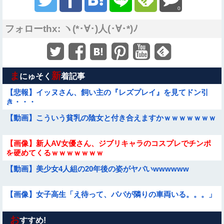
0
フォローthx: ヽ(*･∀･)人(･∀･*)ﾉ
ま
新
にゅそく
着記事
【悲報】イッヌさん、飼い主の『レズプレイ』を見てドン引
き・・・
【動画】こういう貧乳の陰女と付き合えますかｗｗｗｗｗｗｗ
【画像】新人AV女優さん、ジブリキャラのコスプレでチンポ
を硬めてくるｗｗｗｗｗｗｗ
【動画】美少女4人組の20年後の姿がヤバいwwwwww
【画像】女子高生「え待って、パパが隣りの車両いる。。。」
お
【動画像】女の子「ウエスト？・・・60㎝だよ！」
すすめ!