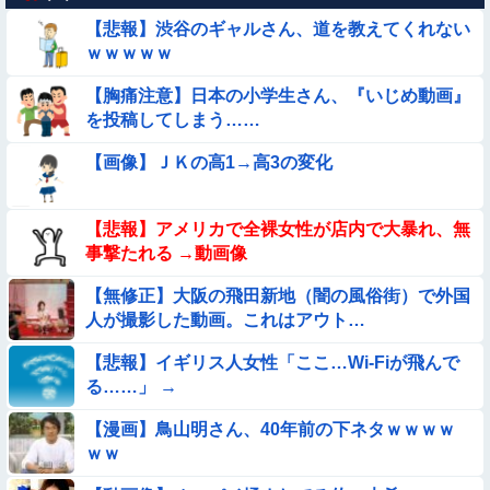
【悲報】渋谷のギャルさん、道を教えてくれない
【動画】韓国アイドルさん、ヱチヱチ限界点を超えてしまう
ｗｗｗｗｗ
【胸痛注意】日本の小学生さん、『いじめ動画』
【画像】巨大マンボウの稚魚さん、金平糖みたいでカワイイｗ
を投稿してしまう……
【画像】お前らこの超美人が整形か否か判定たのむ！！
【画像】ＪＫの高1→高3の変化
【動画】女子中学生の『チン媚びダンス』が気持ち悪い🤮
【悲報】アメリカで全裸女性が店内で大暴れ、無
事撃たれる →動画像
【画像】夏のバイクがヤバすぎるｗｗｗｗｗ
【無修正】大阪の飛田新地（闇の風俗街）で外国
人が撮影した動画。これはアウト…
【動画像】飛行機に『水銀』を持ち込めない理由がこれ【→】
【悲報】イギリス人女性「ここ…Wi-Fiが飛んで
【動画】広島に落とされた『原子爆弾』の『再現動画』がこち
る……」 →
ら・・・
【漫画】鳥山明さん、40年前の下ネタｗｗｗｗ
【動画】デブの喧嘩 ガチでヤバい……
ｗｗ