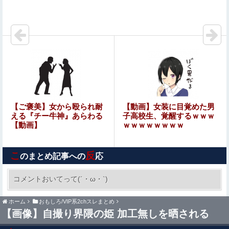
【速報】都知事、東京駅近くの都八重洲駐車場に「巨大地
下シェルター」整備を正式表明他
れいわ新選組の新党名は「いのちの党」 旧グッズ半額で
販売 どうなる秘書給与疑惑
【速報】京大病院、手術ミスで『正常な脳』を摘出 → 患
者は自発呼吸不可能な植物状態に
【画像】山ガールさん、山でラーメンを食べたらおじさん
【ご褒美】女から殴られ耐
【動画】女装に目覚めた男
に怒られるｗｗｗ
える『チー牛神』あらわる
子高校生、覚醒するｗｗｗ
【動画】
ｗｗｗｗｗｗｗｗ
【朗報】ソシャゲ本気の最終兵器『無限大アナンタ』遂に
サービス開始へwwww
こ
反
のまとめ記事への
応
【悲報】なんでも「へへっｗ」って誤魔化してきたワイの
末路がこちらｗｗｗｗｗｗｗｗｗｗ
コメントおいてって(´・ω・`)
彼の母親と初めて食事した時に彼母が「私ちゃん
ホーム
おもしろ/VIP系2chスレまとめ
は結婚したら仕事辞める予定なんですってね」と
【画像】自撮り界隈の姫 加工無しを晒される
言ってきた
【閲覧注意】有名タレント(48歳)、生配信中に自傷行為。