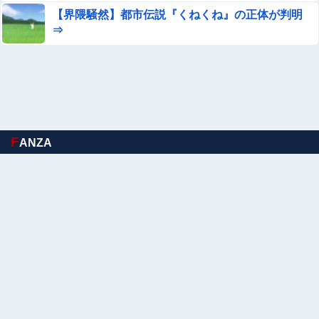
【界隈騒然】都市伝説『くねくね』の正体が判明
楽しんご「ジャンポケ斉藤さんを貶めた女は気色悪いとか
⇒
言ってる癖にフ●ラするとか口だけは素直なんだな！週刊
誌から金もらってるだろ」
佐藤寛子、ヌード乳首濡れ場がエロ過ぎる！ヘアヌード写
真集の全裸、全盛期グラビア、最高だわ・・・
【悲報】ラッパーさん、札束披露するもネット民から「新
社会人の初ボーナスくらいしかない」と笑われる
F
【驚愕】マチアプで会った外国人からまさかの『こう』言
ANZA
われたんやがこれワイ詰みか？？？？？？？
「お前は自分に甘い」と家族に責められ育った私…３０歳
の時、真夏に重度の熱中症で救急搬送された結果→会社の
人たちから叩きつけられた「衝撃の事実」に絶句
【悲報】「米軍を粉砕しろ！」在韓米軍基地に突入した韓
国学生、即逮捕
女子生徒「土下座しながらオ○ニーしろ！」⇒ 日本の男子
生徒への性的いじめ動画がエロすぎる
【衝撃】ワイのパッパ、会社でナンバーツーになった結果