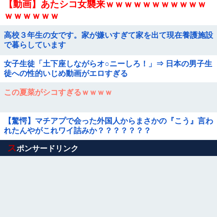
【動画】あたシコ女襲来ｗｗｗｗｗｗｗｗｗｗｗ
ｗｗｗｗｗｗ
高校３年生の女です。家が嫌いすぎて家を出て現在養護施設
で暮らしています
女子生徒「土下座しながらオ○ニーしろ！」⇒ 日本の男子生
徒への性的いじめ動画がエロすぎる
この夏菜がシコすぎるｗｗｗｗ
【驚愕】マチアプで会った外国人からまさかの『こう』言わ
れたんやがこれワイ詰みか？？？？？？？
Powered by livedoor 相互RSS
ス
ポンサードリンク