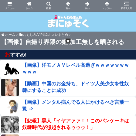
まにゅそく 2chまとめニュース速報VIP
ホーム
新着&人気
ホーム
おもしろ/VIP系2chスレまとめ
【画像】自撮り界隈の姫 加工無しを晒される
お
すすめ!
【画像】洋モノＡＶレベル高過ぎｗｗｗｗｗｗｗ
ｗｗｗ
【動画】中国のお金持ち、ドイツ人美少女を性奴
隷にすることに成功
【画像】メンタル病んでる人にかけるべき言葉一
覧 ⇒
【悲報】黒人「イヤアァァ！！このパンケーキは
奴隷時代が想起されるゥゥゥ！」