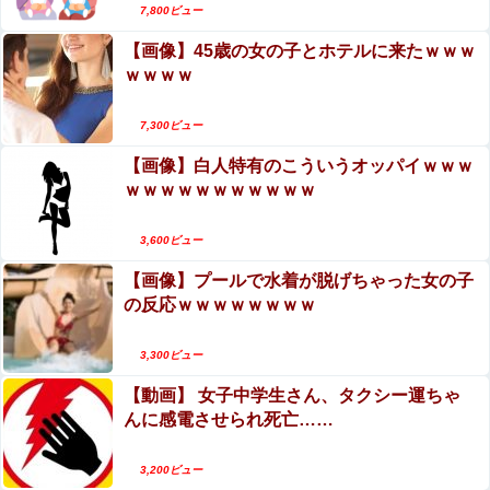
ショットを公開してしまうｗｗｗ
7,800ビュー
【動画】 K-POPアイドルさん、生配信中にメンバー達に
【画像】45歳の女の子とホテルに来たｗｗｗ
チクビを弄られてしまう
ｗｗｗｗ
7,300ビュー
【画像】白人特有のこういうオッパイｗｗｗ
ｗｗｗｗｗｗｗｗｗｗｗ
Powered by livedoor 相互RSS
3,600ビュー
【画像】プールで水着が脱げちゃった女の子
の反応ｗｗｗｗｗｗｗｗ
3,300ビュー
【動画】 女子中学生さん、タクシー運ちゃ
んに感電させられ死亡……
3,200ビュー