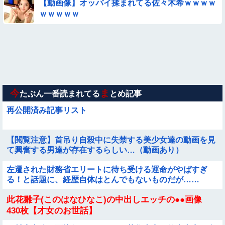
【動画】力士さん、ボクサーをボコってしまう
【動画像】オッパイ揉まれてる佐々木希ｗｗｗｗ
ｗｗｗｗｗ
【衝撃】ガチで『意識高い無能』が好きなワードと言えば？
【動画】小池栄子似のGカップ女子高生「知らないオジさんに
襲われてオッパイ揉まれた」
【動画】アンドロイドみたいな女子小学生が発見される
今
ま
たぶん一番読まれてる
とめ記事
再公開済み記事リスト
【閲覧注意】首吊り自殺中に失禁する美少女達の動画を見
て興奮する男達が存在するらしい…（動画あり）
左遷された財務省エリートに待ち受ける運命がやばすぎ
る！と話題に、経歴自体はとんでもないものだが……
此花雛子(このはなひなこ)の中出しエッチの●●画像
430枚【才女のお世話】