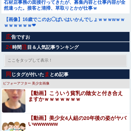
石材店事務の面接行ってきたが、募集内容と仕事内容が全
然違った。接客と清掃、草取りとかが仕事ｗ
【画像】16歳でこのお◯ぱいはいかんでしょｗｗｗwｗｗ
ｗｗｗｗｗｗ❤
広
【動画】ショートスリーパー堀大輔さん、対面で高須幹弥
告ですお
氏にガチギレ 思ったよりも空気がヤバいことに・・・
24
注
時間
目＆人気記事ランキング
【画像】 思わず保存したくなる「笑える画像・最高な画
像」貼っていけｗｗｗｗｗ
ここをタップして表示！
この夏菜がシコすぎるｗｗｗｗ
同
ま
じタグが付いた
とめ記事
ビフォーアフター
美少女画像
【速報】日向坂46、18thシングル『イチャイチャ虫』の発
【動画】こういう貧乳の陰女と付き合え
売が決定！！
ますかｗｗｗｗｗｗｗ
【無修正流出】 あおいれな、あべみかこ、佐藤ののか、上
川星空、美園和花！人気女優5人のマ●コが高画質で丸見え
に！
【動画】美少女4人組の20年後の姿がヤバ
ショートスリーパー堀大輔、高須幹弥にブチギレ
いwwwwww