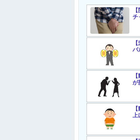
【
チ
【
バ
【
が
【
上