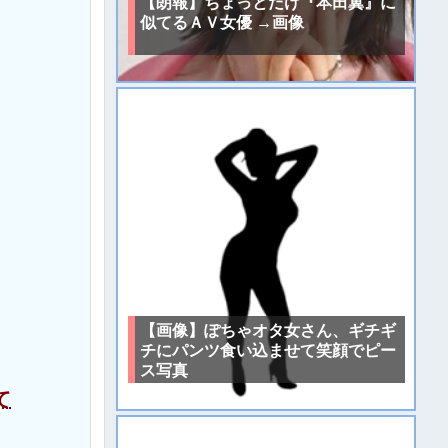
【朗報】ちょっとだけ『本田翼』に
似てるＡＶ女優 →画像
【画像】ぽちゃオタ女さん、ギチギ
チにパンツ食い込ませて笑顔でピー
ス写真
て