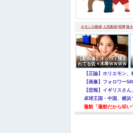
オモシロ動画
人気動画
喧嘩
陰
【動画像】オッパイ揉ま
れてる佐々木希ＷＷＷＷ
ＷＷＷＷＷ
【正論】ホリエモン、
【悲報】イギリスさん
卓球王国・中国、横浜