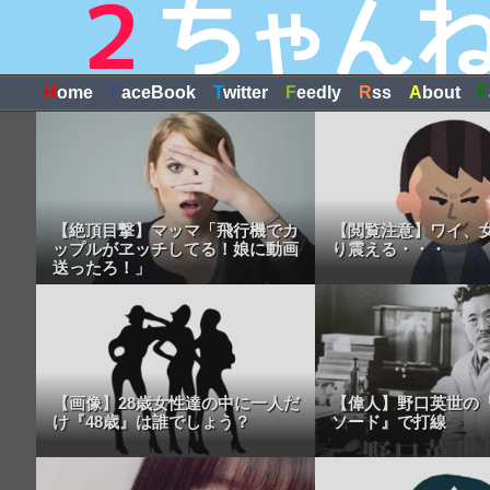
H
ome
F
aceBook
T
witter
F
eedly
R
ss
A
bout
F
【絶頂目撃】マッマ「飛行機でカ
【閲覧注意】ワイ、
ップルがヱッチしてる！娘に動画
り震える・・・
送ったろ！」
【画像】28歳女性達の中に一人だ
【偉人】野口英世の
け『48歳』は誰でしょう？
ソード』で打線