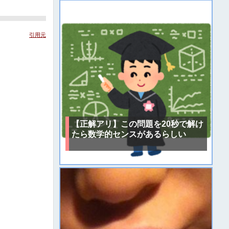
引用元
【正解アリ】この問題を20秒で解け
たら数学的センスがあるらしい