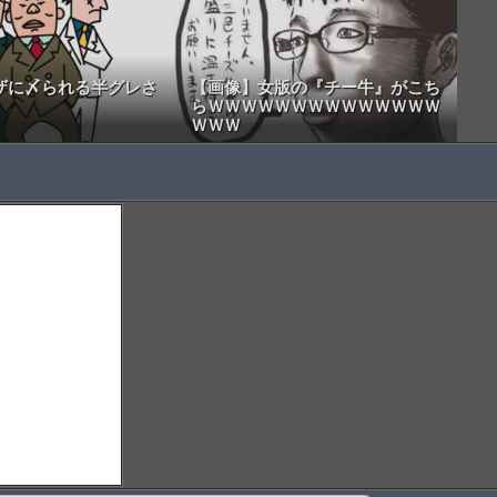
ザに〆られる半グレさ
【画像】女版の『チー牛』がこち
らＷＷＷＷＷＷＷＷＷＷＷＷＷＷ
ＷＷＷ