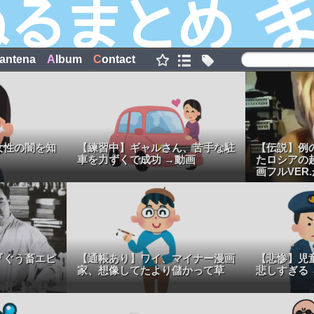
antena
A
lbum
C
ontact
女性の闇を知
【練習中】ギャルさん、苦手な駐
【伝説】例
車を力ずくで成功 →動画
たロシアの
画フルVER
『ぐう畜エピ
【通帳あり】ワイ、マイナー漫画
【悲惨】児
家、想像してたより儲かって草
悲しすぎる 