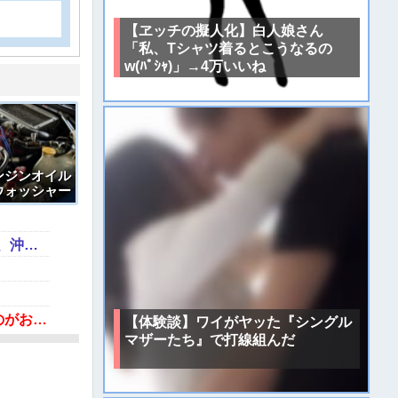
【ヱッチの擬人化】白人娘さん
「私、Tシャツ着るとこうなるの
w(ﾊﾟｼｬ)」→4万いいね
ンジンオイル
ウォッシャー
しまった結果
【画像】フォロワー580万！Z世代のカリスマ、水着写真集の発売決定wwwwwさくら、沖縄を舞台にカワイイが爆発！！！
蓮舫「蓮舫だから叩いて良いという報道」 X民「高市だから叩いて良いをやってるのがお前だろ」
【体験談】ワイがヤッた『シングル
マザーたち』で打線組んだ