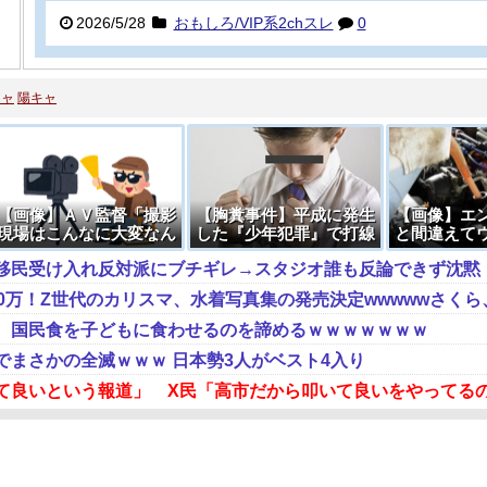
2026/5/28
おもしろ/VIP系2chスレ
0
キャ
陽キャ
【画像】ＡＶ監督「撮影
【胸糞事件】平成に発生
【画像】エ
現場はこんなに大変なん
した『少年犯罪』で打線
と間違えて
です。それでも無料で見
組んだ
液を入れて
移民受け入れ反対派にブチギレ→スタジオ誰も反論できず沈黙
ますか？」
→
、国民食を子どもに食わせるのを諦めるｗｗｗｗｗｗｗ
でまさかの全滅ｗｗｗ 日本勢3人がベスト4入り