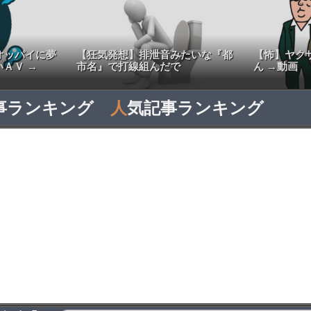
オッパイに夢
【狂気発想】排泄音みたいな『都
【怖】ヤク
ＡＶ →
市名』で打線組んだで
ん →動画
事ランキング
人
気記事ランキング