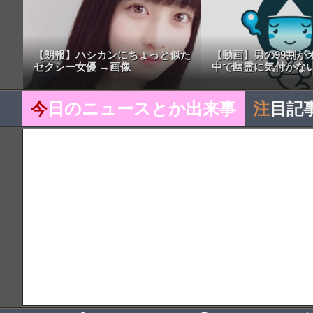
【朗報】ハシカンにちょっと似た
【動画】男の99割が
セクシー女優 →画像
中で幽霊に気付かない
今
日のニュースとか出来事
注
目記