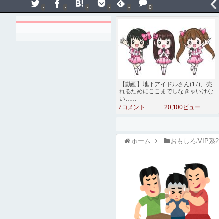
-
-
-
-
-
0
【動画】地下アイドルさん(17)、売
れるためにここまでしなきゃいけな
い……
7コメント
20,100ビュー
ホーム
おもしろ/VIP系