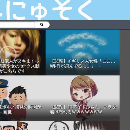
の1億人がヌキまくっ
【悲報】イギリス人女性「ここ…
超美少女のセ○クス動
WI-FIが飛んでる……」 →
.がこちらです
童ポルノ摘発の瞬間が
【悲報】JCアイドルさん、ブラを
→画像
着け忘れるＷＷＷＷＷＷＷ