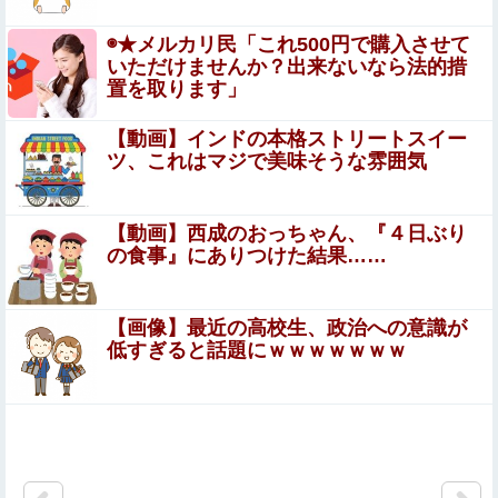
と発覚、「いきなり共同開催になったしな」と日韓共催の
◉★メルカリ民「これ500円で購入させて
件に言及する声も……
【画像】 陰キャ女子(18)、脱いだらお○ぱい盛々で眼福ｗ
いただけませんか？出来ないなら法的措
ｗｗｗｗｗｗｗｗｗｗｗｗｗｗｗ
置を取ります」
元グラドルAV女優・田野憂の寄付報告への中傷が酷すぎ
【動画】インドの本格ストリートスイー
る…AVで稼いだ金は「汚い金」なのか
ツ、これはマジで美味そうな雰囲気
弘中れおな × 本多まい 夫婦交換…温泉宿で起こった信じ
られないエ●チな出来事。
【動画】西成のおっちゃん、『４日ぶり
の食事』にありつけた結果……
【動画】 ”別れさせ屋” のセ○クス、凄すぎるｗｗｗ そり
ゃ肉便器に堕ちるわｗｗｗ
【画像】最近の高校生、政治への意識が
手作り唐揚げを差し入れしたら「肉叩きすぎて柔らか
低すぎると話題にｗｗｗｗｗｗｗ
すぎw」と文句を言うトメ。実は〇〇の唐揚げと知ら
ずバクバク食べるトメにニヤニヤが止まらないｗｗ←
【画像】影山優佳さん(25)、下着姿であたシコが止まらな
大嫌いな食材おいしく食べててワロタ
い
【速報】京大病院、手術ミスで『正常な脳』を摘出 → 患
者は自発呼吸不可能な植物状態に
Sponsored Link