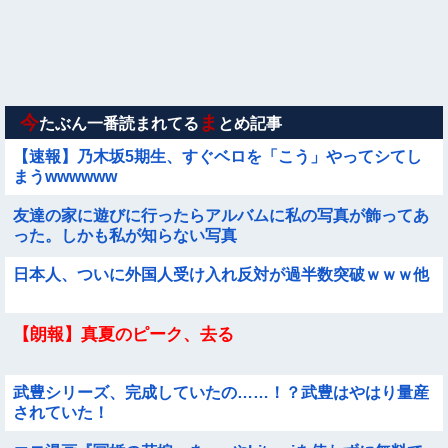
き・・・
【動画】力士さん、ボクサーをボコってしまう
【動画】白人「日本で一番美味い食べ物はこれな、試してみ
ろ！飛ぶぞ」
今
ま
たぶん一番読まれてる
とめ記事
【速報】乃木坂5期生、すぐベロを「こう」やってシてし
まうwwwwww
友達の家に遊びに行ったらアルバムに私の写真が飾ってあ
った。しかも私が知らない写真
日本人、ついに外国人受け入れ反対が過半数突破ｗｗｗ他
【朗報】真夏のピーク、去る
武豊シリーズ、完成していたの……！？武豊はやはり量産
されていた！