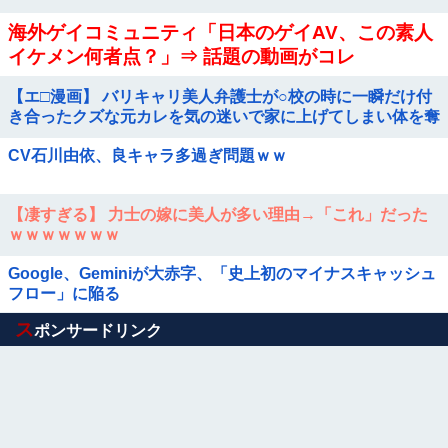
海外ゲイコミュニティ「日本のゲイAV、この素人
イケメン何者点？」⇒ 話題の動画がコレ
【エ□漫画】 バリキャリ美人弁護士が○校の時に一瞬だけ付
き合ったクズな元カレを気の迷いで家に上げてしまい体を奪
われてしまったんだけど、快楽に負けてカスチ●ポに墜とさ
CV石川由依、良キャラ多過ぎ問題ｗｗ
れちゃう
【凄すぎる】 力士の嫁に美人が多い理由→「これ」だった
ｗｗｗｗｗｗｗ
Google、Geminiが大赤字、「史上初のマイナスキャッシュ
フロー」に陥る
Powered by livedoor 相互RSS
ス
ポンサードリンク