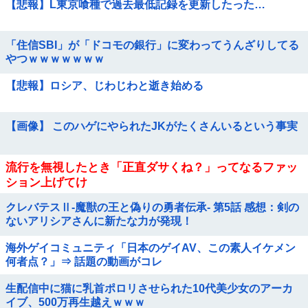
【悲報】L東京喰種で過去最低記録を更新したった…
「住信SBI」が「ドコモの銀行」に変わってうんざりしてる
やつｗｗｗｗｗｗｗ
【悲報】ロシア、じわじわと逝き始める
【画像】 このハゲにやられたJKがたくさんいるという事実
流行を無視したとき「正直ダサくね？」ってなるファッ
ション上げてけ
クレバテスⅡ-魔獣の王と偽りの勇者伝承- 第5話 感想：剣の
ないアリシアさんに新たな力が発現！
海外ゲイコミュニティ「日本のゲイAV、この素人イケメン
何者点？」⇒ 話題の動画がコレ
生配信中に猫に乳首ポロリさせられた10代美少女のアーカ
イブ、500万再生越えｗｗｗ