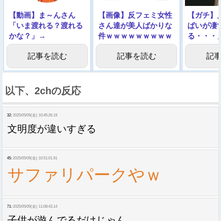
【動画】ま～んさん
【画像】反フェミ女性
【ガチ】
「いま渡れる？渡れる
さん達が美人ばかりな
ぱいが凄
かな？」→
件ｗｗｗｗｗｗｗｗｗ
る・・・
1000万
記事を読む
記事を読む
記
以下、2chの反応
32:
2025/05/09(金) 10:45:26.19
文明度が違いすぎる
45:
2025/05/09(金) 10:51:01.91
サファリパークやｗ
71:
2025/05/09(金) 11:08:43.14
子供が遊んでるだけじゃん