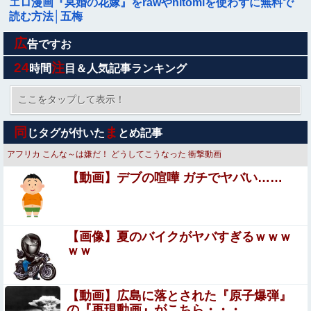
エロ漫画『冥婚の花嫁』をrawやhitomiを使わずに無料で
読む方法│五梅
広
【画像】女さん「これがヤれる男ですｗｗｗｗｗｗこっち
告ですお
はヤれない････」⇒！
24
注
時間
目＆人気記事ランキング
【艦これ】データ保守＆ほんの少しだけアプデ完了！ ア
プデまとめ
ここをタップして表示！
【画像】漫画家・桂正和、最新のパンツ＆お尻のイラスト
同
ま
じタグが付いた
とめ記事
投稿にネット衝撃「この質感の出し方」「実写かと思いま
した」
アフリカ
こんな～は嫌だ！
どうしてこうなった
衝撃動画
【悲報】なんでも「へへっｗ」って誤魔化してきたワイの
【動画】デブの喧嘩 ガチでヤバい……
末路がこちらｗｗｗｗｗｗｗｗｗｗ
ジャンポケ斉藤「同意があったんです。本当です。信じて
下さい」←何でこの主張が通らないの？
【画像】夏のバイクがヤバすぎるｗｗｗ
【悲報】 おわり。
ｗｗ
【画像】 女教師「よーし、先生も水着でプール清掃す
【動画】広島に落とされた『原子爆弾』
るわよぉー♥」ムチムチ
の『再現動画』がこちら・・・