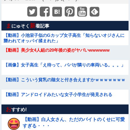
ま
新
にゅそく
着記事
【動画】小池栄子似のGカップ女子高生「知らないオジさんに
襲われてオッパイ揉まれた」
【動画】美少女4人組の20年後の姿がヤバいwwwwww
【画像】女子高生「え待って、パパが隣りの車両いる。。。」
【動画】こういう貧乳の陰女と付き合えますかｗｗｗｗｗｗｗ
【動画】アンドロイドみたいな女子小学生が発見される
お
【動画】ピザ屋のバイト女、クッソせこい『ツマミ食い』をし
すすめ!
て炎上
【動画】白人女さん、ただのバイトのくせに可愛
【画像】新人AV女優さん、ジブリキャラのコスプレでチンポ
すぎる・・・
を硬めてくるｗｗｗｗｗｗｗ