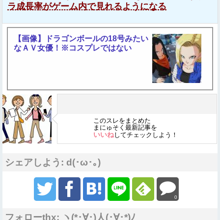
ラ成長率がゲーム内で見れるようになる
【画像】ドラゴンボールの18号みたい
なＡＶ女優！※コスプレではない
このスレをまとめた
まにゅそく最新記事を
いいね
してチェックしよう！
シェアしよう: d(･ω･｡)
0
フォローthx: ヽ(*･∀･)人(･∀･*)ﾉ