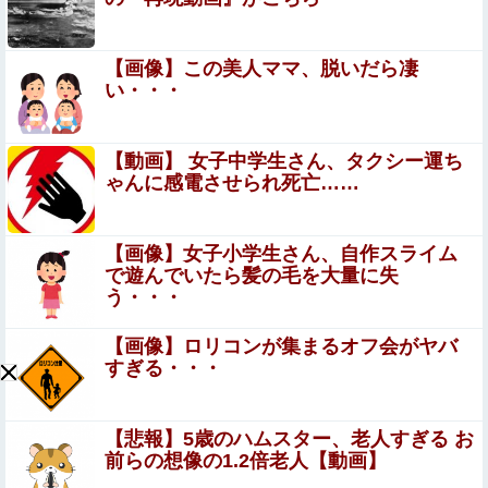
倉持由香、息子の「自閉スペクトラム症」診断にショック
で涙 見逃していた乳幼児期のサインとは
【画像】この美人ママ、脱いだら凄
い・・・
女子生徒「土下座しながらオ○ニーしろ！」⇒ 日本の男子
生徒への性的いじめ動画が●●すぎる
女優・森日菜美、雑誌グラビアの水着ショット！！久々の
【動画】 女子中学生さん、タクシー運ち
姿にファン悶絶ｗｗ
ゃんに感電させられ死亡……
ジャンポケ斎藤と代理人のやりとり、「地獄すぎ
て完全にコントになってる……」と衝撃を受ける
【画像】女子小学生さん、自作スライム
で遊んでいたら髪の毛を大量に失
人が続出中
【画像】大久保佳代子さん、やっぱりドスケベだったｗｗ
う・・・
ｗｗｗｗ他
【画像】ロリコンが集まるオフ会がヤバ
【衝撃】広末涼子さんが地上波にスピード復帰できる理由
すぎる・・・
←コレ、誰にも分からない模様w w w w w w w w
【日向坂46】坂井新奈、単独で外番組初出演ｷﾀ━(ﾟ
【悲報】5歳のハムスター、老人すぎる お
∀ﾟ)━!!!!
前らの想像の1.2倍老人【動画】
W杯アジア予選等で韓国サッカー協会がやらかしまくりだ