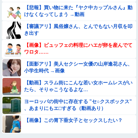
【悲報】買い物に来た『ヤク中カップルさん』動
【動画】韓国アイドルさん、ヱチヱチ限界点を超えてしまう
けなくなってしまう →動画
【画像】巨大マンボウの稚魚さん、金平糖みたいでカワイイｗ
【審議アリ】風俗嬢さん、とんでもない月収を叩
き出す
【画像】お前らこの超美人が整形か否か判定たのむ！！
【画像】ビュッフェの料理にハエが卵を産んでて
ワロタ……
【衝撃】ガチで『意識高い無能』が好きなワードと言えば？
【面影アリ】美人セクシー女優の山岸逢花さん、
小学生時代 →画像
【動画像】飛行機に『水銀』を持ち込めない理由がこれ【→】
【動画】スラム街にこんな若い女ホームレスがい
【動画像】女の子「ウエスト？・・・60㎝だよ！」
たら、そりゃこうなるよな…
ヨーロッパの街中に存在する ”セ○クスボックス”
★★同格のように語られてるけど実際は『雲泥の差』があるも
、あまりにもエ□すぎる（動画あり）
のと言えば？
【動画】デブの喧嘩 ガチでヤバい……
【画像】この胃下垂女子とセックスしたい？
【悲報】イッヌさん、飼い主の『レズプレイ』を見てドン引