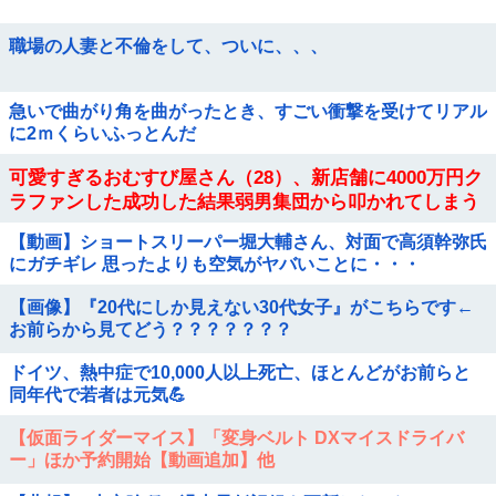
職場の人妻と不倫をして、ついに、、、
急いで曲がり角を曲がったとき、すごい衝撃を受けてリアル
に2ｍくらいふっとんだ
可愛すぎるおむすび屋さん（28）、新店舗に4000万円ク
ラファンした成功した結果弱男集団から叩かれてしまう
ｗｗｗｗ
【動画】ショートスリーパー堀大輔さん、対面で高須幹弥氏
にガチギレ 思ったよりも空気がヤバいことに・・・
【画像】『20代にしか見えない30代女子』がこちらです←
お前らから見てどう？？？？？？？
ドイツ、熱中症で10,000人以上死亡、ほとんどがお前らと
同年代で若者は元気💪
【仮面ライダーマイス】「変身ベルト DXマイスドライバ
ー」ほか予約開始【動画追加】他