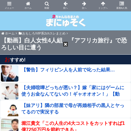
まにゅそく 2chまとめニュース速報VIP
ホーム
新着&人気
ホーム
おもしろ/VIP系2chスレまとめ
【動画】白人女性4人組、『アフリカ旅行』で恐
ろしい目に遭う
お
すすめ!
【警告】フィリピン人を人前で叱った結果…
【夫婦喧嘩どっちが悪い？】嫁「家にはゲームに
使うお金なんてないの！ギャオオオン！」【動
画】
【妹アリ】隣の部屋で母が再婚相手の黒人とヤっ
てるので実況する
堀江貴文「この人生の4大コストをカットすれば1
億7250万円を節約できる」